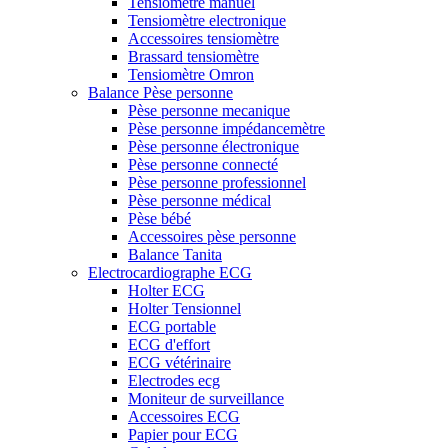
Tensiomètre manuel
Tensiomètre electronique
Accessoires tensiomètre
Brassard tensiomètre
Tensiomètre Omron
Balance Pèse personne
Pèse personne mecanique
Pèse personne impédancemètre
Pèse personne électronique
Pèse personne connecté
Pèse personne professionnel
Pèse personne médical
Pèse bébé
Accessoires pèse personne
Balance Tanita
Electrocardiographe ECG
Holter ECG
Holter Tensionnel
ECG portable
ECG d'effort
ECG vétérinaire
Electrodes ecg
Moniteur de surveillance
Accessoires ECG
Papier pour ECG