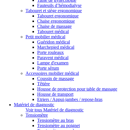
Table de gynécologie
Fauteuils d’hémodialyse
Tabouret et siège ergonomique
Tabouret ergonomique
Chaise ergonomique
Chaise de massage
Tabouret médical
Petit mobilier médical
Guéridon médical
Marchepied médical
Porte rouleaux
Paravent médical
Lampe d'examen
Porte sérum
Accessoires mobilier médical
Coussin de massage
Têtière
Housse de protection pour table de massage
Housse de transport
Etriers / Appui-jambes / repose-bras
Matériel de diagnostic
Voir tous Matériel de diagnostic
Tensiomètre
Tensiomètre au bras
Tensiomètre au poignet