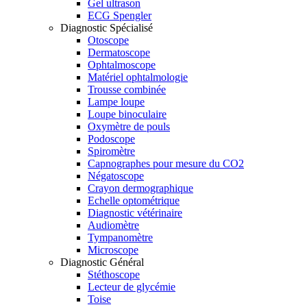
Gel ultrason
ECG Spengler
Diagnostic Spécialisé
Otoscope
Dermatoscope
Ophtalmoscope
Matériel ophtalmologie
Trousse combinée
Lampe loupe
Loupe binoculaire
Oxymètre de pouls
Podoscope
Spiromètre
Capnographes pour mesure du CO2
Négatoscope
Crayon dermographique
Echelle optométrique
Diagnostic vétérinaire
Audiomètre
Tympanomètre
Microscope
Diagnostic Général
Stéthoscope
Lecteur de glycémie
Toise