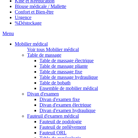
Kiné et Rééducation
Blouse médicale / Mallette
Confort et Bien-être
Urgence
%
Déstockage
Menu
Mobilier médical
Voir tous Mobilier médical
Table de massage
Table de massage électrique
Table de massage pliante
Table de massage fixe
Table de massage hydraulique
Table de bobath
Ensemble de mobilier médical
Divan d'examen
Divan d'examen fixe
Divan d'examen électrique
Divan d'examen hydraulique
Fauteuil d'examen médical
Fauteuil de podologie
Fauteuil de prélèvement
Fauteuil ORL