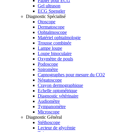
Papier pour ECG
Gel ultrason
ECG Spengler
Diagnostic Spécialisé
Otoscope
Dermatoscope
Ophtalmoscope
Matériel ophtalmologie
Trousse combinée
Lampe loupe
Loupe binoculaire
Oxymètre de pouls
Podoscope
Spiromètre
Capnographes pour mesure du CO2
Négatoscope
Crayon dermographique
Echelle optométrique
Diagnostic vétérinaire
Audiomètre
Tympanomètre
Microscope
Diagnostic Général
Stéthoscope
Lecteur de glycémie