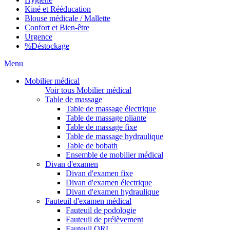
Kiné et Rééducation
Blouse médicale / Mallette
Confort et Bien-être
Urgence
%
Déstockage
Menu
Mobilier médical
Voir tous Mobilier médical
Table de massage
Table de massage électrique
Table de massage pliante
Table de massage fixe
Table de massage hydraulique
Table de bobath
Ensemble de mobilier médical
Divan d'examen
Divan d'examen fixe
Divan d'examen électrique
Divan d'examen hydraulique
Fauteuil d'examen médical
Fauteuil de podologie
Fauteuil de prélèvement
Fauteuil ORL