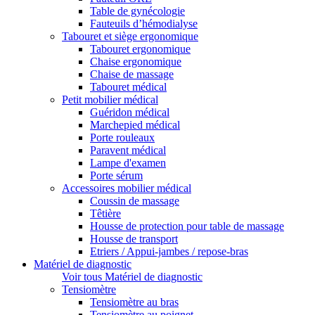
Table de gynécologie
Fauteuils d’hémodialyse
Tabouret et siège ergonomique
Tabouret ergonomique
Chaise ergonomique
Chaise de massage
Tabouret médical
Petit mobilier médical
Guéridon médical
Marchepied médical
Porte rouleaux
Paravent médical
Lampe d'examen
Porte sérum
Accessoires mobilier médical
Coussin de massage
Têtière
Housse de protection pour table de massage
Housse de transport
Etriers / Appui-jambes / repose-bras
Matériel de diagnostic
Voir tous Matériel de diagnostic
Tensiomètre
Tensiomètre au bras
Tensiomètre au poignet