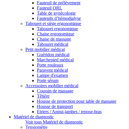
Fauteuil de prélèvement
Fauteuil ORL
Table de gynécologie
Fauteuils d’hémodialyse
Tabouret et siège ergonomique
Tabouret ergonomique
Chaise ergonomique
Chaise de massage
Tabouret médical
Petit mobilier médical
Guéridon médical
Marchepied médical
Porte rouleaux
Paravent médical
Lampe d'examen
Porte sérum
Accessoires mobilier médical
Coussin de massage
Têtière
Housse de protection pour table de massage
Housse de transport
Etriers / Appui-jambes / repose-bras
Matériel de diagnostic
Voir tous Matériel de diagnostic
Tensiomètre