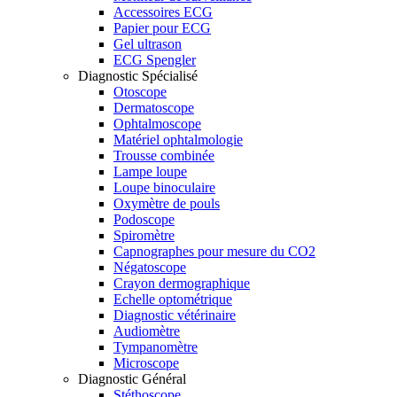
Accessoires ECG
Papier pour ECG
Gel ultrason
ECG Spengler
Diagnostic Spécialisé
Otoscope
Dermatoscope
Ophtalmoscope
Matériel ophtalmologie
Trousse combinée
Lampe loupe
Loupe binoculaire
Oxymètre de pouls
Podoscope
Spiromètre
Capnographes pour mesure du CO2
Négatoscope
Crayon dermographique
Echelle optométrique
Diagnostic vétérinaire
Audiomètre
Tympanomètre
Microscope
Diagnostic Général
Stéthoscope