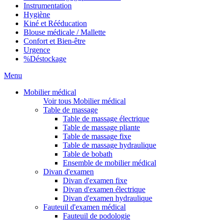
Instrumentation
Hygiène
Kiné et Rééducation
Blouse médicale / Mallette
Confort et Bien-être
Urgence
%
Déstockage
Menu
Mobilier médical
Voir tous Mobilier médical
Table de massage
Table de massage électrique
Table de massage pliante
Table de massage fixe
Table de massage hydraulique
Table de bobath
Ensemble de mobilier médical
Divan d'examen
Divan d'examen fixe
Divan d'examen électrique
Divan d'examen hydraulique
Fauteuil d'examen médical
Fauteuil de podologie