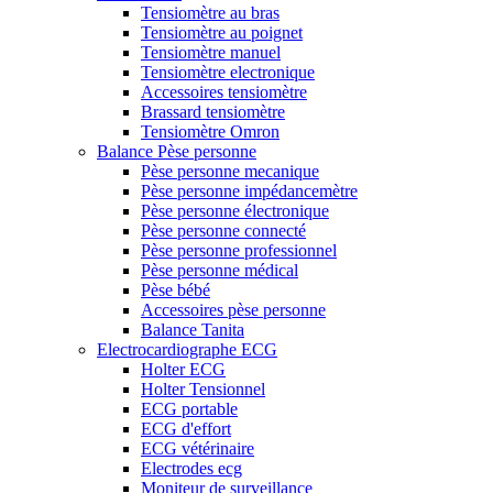
Tensiomètre au bras
Tensiomètre au poignet
Tensiomètre manuel
Tensiomètre electronique
Accessoires tensiomètre
Brassard tensiomètre
Tensiomètre Omron
Balance Pèse personne
Pèse personne mecanique
Pèse personne impédancemètre
Pèse personne électronique
Pèse personne connecté
Pèse personne professionnel
Pèse personne médical
Pèse bébé
Accessoires pèse personne
Balance Tanita
Electrocardiographe ECG
Holter ECG
Holter Tensionnel
ECG portable
ECG d'effort
ECG vétérinaire
Electrodes ecg
Moniteur de surveillance