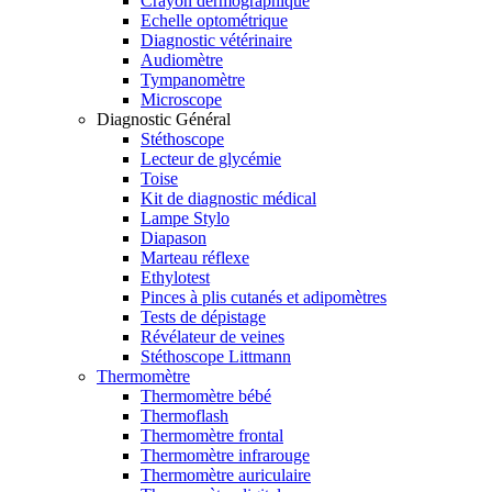
Crayon dermographique
Echelle optométrique
Diagnostic vétérinaire
Audiomètre
Tympanomètre
Microscope
Diagnostic Général
Stéthoscope
Lecteur de glycémie
Toise
Kit de diagnostic médical
Lampe Stylo
Diapason
Marteau réflexe
Ethylotest
Pinces à plis cutanés et adipomètres
Tests de dépistage
Révélateur de veines
Stéthoscope Littmann
Thermomètre
Thermomètre bébé
Thermoflash
Thermomètre frontal
Thermomètre infrarouge
Thermomètre auriculaire