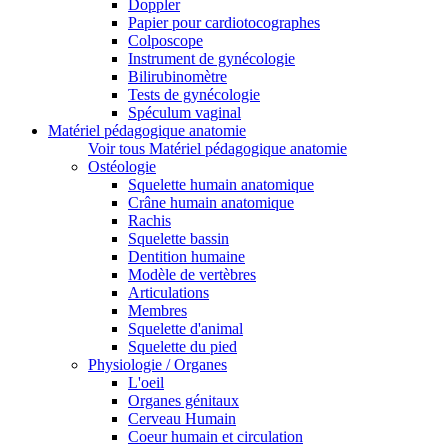
Doppler
Papier pour cardiotocographes
Colposcope
Instrument de gynécologie
Bilirubinomètre
Tests de gynécologie
Spéculum vaginal
Matériel pédagogique anatomie
Voir tous Matériel pédagogique anatomie
Ostéologie
Squelette humain anatomique
Crâne humain anatomique
Rachis
Squelette bassin
Dentition humaine
Modèle de vertèbres
Articulations
Membres
Squelette d'animal
Squelette du pied
Physiologie / Organes
L'oeil
Organes génitaux
Cerveau Humain
Coeur humain et circulation