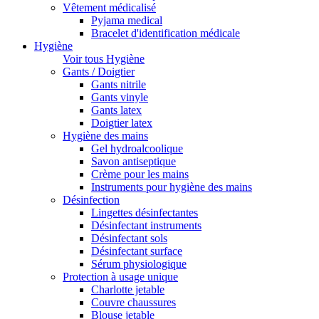
Vêtement médicalisé
Pyjama medical
Bracelet d'identification médicale
Hygiène
Voir tous Hygiène
Gants / Doigtier
Gants nitrile
Gants vinyle
Gants latex
Doigtier latex
Hygiène des mains
Gel hydroalcoolique
Savon antiseptique
Crème pour les mains
Instruments pour hygiène des mains
Désinfection
Lingettes désinfectantes
Désinfectant instruments
Désinfectant sols
Désinfectant surface
Sérum physiologique
Protection à usage unique
Charlotte jetable
Couvre chaussures
Blouse jetable