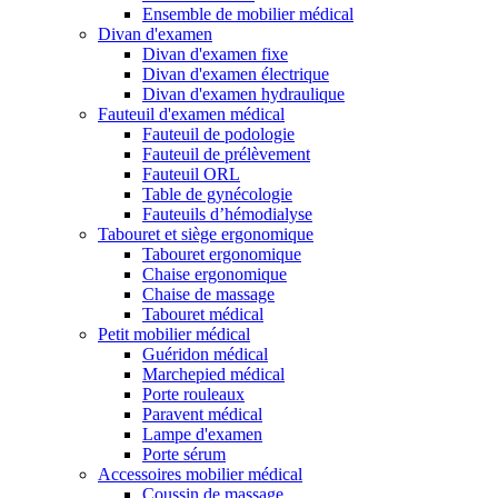
Ensemble de mobilier médical
Divan d'examen
Divan d'examen fixe
Divan d'examen électrique
Divan d'examen hydraulique
Fauteuil d'examen médical
Fauteuil de podologie
Fauteuil de prélèvement
Fauteuil ORL
Table de gynécologie
Fauteuils d’hémodialyse
Tabouret et siège ergonomique
Tabouret ergonomique
Chaise ergonomique
Chaise de massage
Tabouret médical
Petit mobilier médical
Guéridon médical
Marchepied médical
Porte rouleaux
Paravent médical
Lampe d'examen
Porte sérum
Accessoires mobilier médical
Coussin de massage