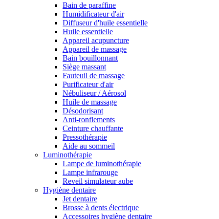
Bain de paraffine
Humidificateur d'air
Diffuseur d'huile essentielle
Huile essentielle
Appareil acupuncture
Appareil de massage
Bain bouillonnant
Siège massant
Fauteuil de massage
Purificateur d'air
Nébuliseur / Aérosol
Huile de massage
Désodorisant
Anti-ronflements
Ceinture chauffante
Pressothérapie
Aide au sommeil
Luminothérapie
Lampe de luminothérapie
Lampe infrarouge
Reveil simulateur aube
Hygiène dentaire
Jet dentaire
Brosse à dents électrique
Accessoires hygiène dentaire