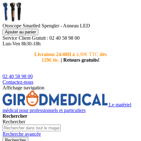
Otoscope Smartled Spengler - Anneau LED
Ajouter au panier
Service Client
Gratuit : 02 40 58 98 00
Lun-Ven 8h30-18h
Livraison 24/48H à
4,90€ TTC
dès
Nouvea
129€ ttc.
|
Retours gratuits!
téléphoni
conseiller
02 40 58 98 00
Contactez-nous
Affichage navigation
Le matériel
médical pour professionnels et particuliers
Rechercher
Rechercher
Recherche avancée
Rechercher