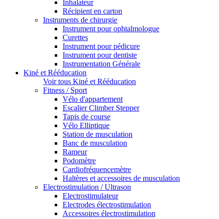
Inhalateur
Récipient en carton
Instruments de chirurgie
Instrument pour ophtalmologue
Curettes
Instrument pour pédicure
Instrument pour dentiste
Instrumentation Générale
Kiné et Rééducation
Voir tous Kiné et Rééducation
Fitness / Sport
Vélo d'appartement
Escalier Climber Stepper
Tapis de course
Vélo Elliptique
Station de musculation
Banc de musculation
Rameur
Podomètre
Cardiofréquencemètre
Haltères et accessoires de musculation
Electrostimulation / Ultrason
Electrostimulateur
Electrodes électrostimulation
Accessoires électrostimulation