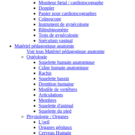
Moniteur fœtal / cardiotocographe
Doppler
Papier pour cardiotocographes
Colposcope
Instrument de gynécologie
Bilirubinomètre
Tests de gynécologie
Spéculum vaginal
Matériel pédagogique anatomie
Voir tous Matériel pédagogique anatomie
Ostéologie
Squelette humain anatomique
Crâne humain anatomique
Rachis
Squelette bassin
Dentition humaine
Modèle de vertèbres
Articulations
Membres
Squelette d'animal
Squelette du pied
Physiologie / Organes
L'oeil
Organes génitaux
Cerveau Humain