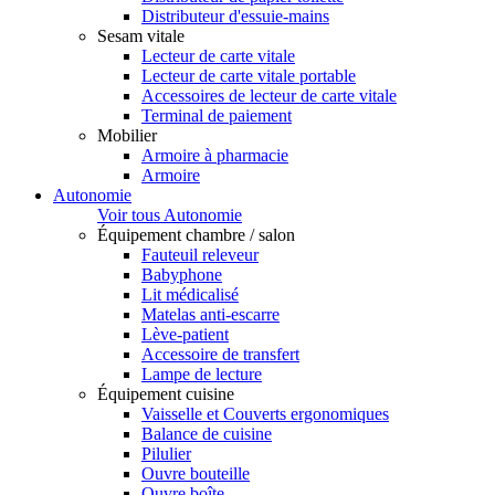
Distributeur d'essuie-mains
Sesam vitale
Lecteur de carte vitale
Lecteur de carte vitale portable
Accessoires de lecteur de carte vitale
Terminal de paiement
Mobilier
Armoire à pharmacie
Armoire
Autonomie
Voir tous Autonomie
Équipement chambre / salon
Fauteuil releveur
Babyphone
Lit médicalisé
Matelas anti-escarre
Lève-patient
Accessoire de transfert
Lampe de lecture
Équipement cuisine
Vaisselle et Couverts ergonomiques
Balance de cuisine
Pilulier
Ouvre bouteille
Ouvre boîte