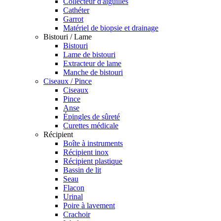
Collecteur d'aiguilles
Cathéter
Garrot
Matériel de biopsie et drainage
Bistouri / Lame
Bistouri
Lame de bistouri
Extracteur de lame
Manche de bistouri
Ciseaux / Pince
Ciseaux
Pince
Anse
Épingles de sûreté
Curettes médicale
Récipient
Boîte à instruments
Récipient inox
Récipient plastique
Bassin de lit
Seau
Flacon
Urinal
Poire à lavement
Crachoir