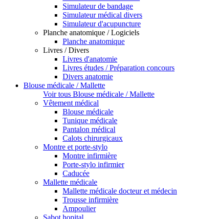
Simulateur de bandage
Simulateur médical divers
Simulateur d'acupuncture
Planche anatomique / Logiciels
Planche anatomique
Livres / Divers
Livres d'anatomie
Livres études / Préparation concours
Divers anatomie
Blouse médicale / Mallette
Voir tous Blouse médicale / Mallette
Vêtement médical
Blouse médicale
Tunique médicale
Pantalon médical
Calots chirurgicaux
Montre et porte-stylo
Montre infirmière
Porte-stylo infirmier
Caducée
Mallette médicale
Mallette médicale docteur et médecin
Trousse infirmière
Ampoulier
Sabot hopital