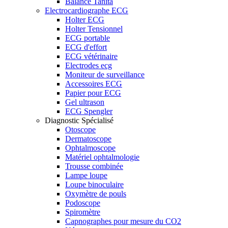
Balance Tanita
Electrocardiographe ECG
Holter ECG
Holter Tensionnel
ECG portable
ECG d'effort
ECG vétérinaire
Electrodes ecg
Moniteur de surveillance
Accessoires ECG
Papier pour ECG
Gel ultrason
ECG Spengler
Diagnostic Spécialisé
Otoscope
Dermatoscope
Ophtalmoscope
Matériel ophtalmologie
Trousse combinée
Lampe loupe
Loupe binoculaire
Oxymètre de pouls
Podoscope
Spiromètre
Capnographes pour mesure du CO2