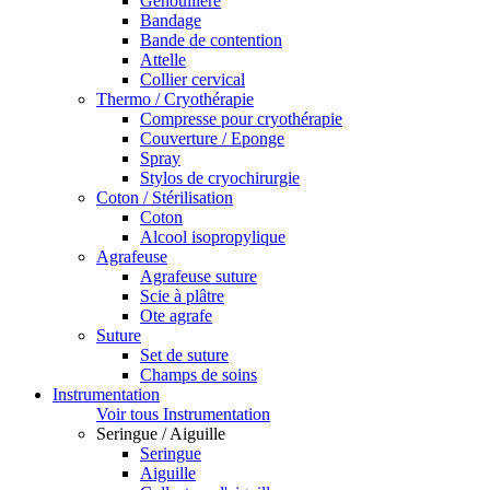
Genouillère
Bandage
Bande de contention
Attelle
Collier cervical
Thermo / Cryothérapie
Compresse pour cryothérapie
Couverture / Eponge
Spray
Stylos de cryochirurgie
Coton / Stérilisation
Coton
Alcool isopropylique
Agrafeuse
Agrafeuse suture
Scie à plâtre
Ote agrafe
Suture
Set de suture
Champs de soins
Instrumentation
Voir tous Instrumentation
Seringue / Aiguille
Seringue
Aiguille