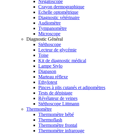
Négatoscope
Crayon dermographique
Echelle optométrique
Diagnostic vétérinaire
Audiomètre
Tympanomètre
Microscope
Diagnostic Général
Stéthoscope
Lecteur de glycémie
Toise
Kit de diagnostic médical
Lampe Stylo
Diapason
Marteau réflexe
Ethylotest
Pinces à plis cutanés et adipomètres
Tests de dépistage
Révélateur de veines
Stéthoscope Littmann
Thermomètre
Thermomètre bébé
Thermoflash
Thermomètre frontal
Thermomètre infrarouge