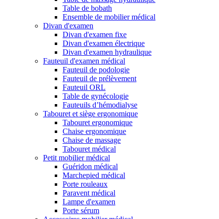
Table de bobath
Ensemble de mobilier médical
Divan d'examen
Divan d'examen fixe
Divan d'examen électrique
Divan d'examen hydraulique
Fauteuil d'examen médical
Fauteuil de podologie
Fauteuil de prélèvement
Fauteuil ORL
Table de gynécologie
Fauteuils d’hémodialyse
Tabouret et siège ergonomique
Tabouret ergonomique
Chaise ergonomique
Chaise de massage
Tabouret médical
Petit mobilier médical
Guéridon médical
Marchepied médical
Porte rouleaux
Paravent médical
Lampe d'examen
Porte sérum