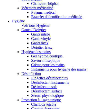
Chaussure hôpital
Vêtement médicalisé
Pyjama medical
Bracelet d'identification médicale
Hygiène
Voir tous Hygiène
Gants / Doigtier
Gants nitrile
Gants vinyle
Gants latex
Doigtier latex
Hygiène des mains
Gel hydroalcoolique
Savon antiseptique
Crème pour les mains
Instruments pour hygiène des mains
Désinfection
Lingettes désinfectantes
Désinfectant instruments
Désinfectant sols
Désinfectant surface
Sérum physiologique
Protection à usage unique
Charlotte jetable
Couvre chaussures