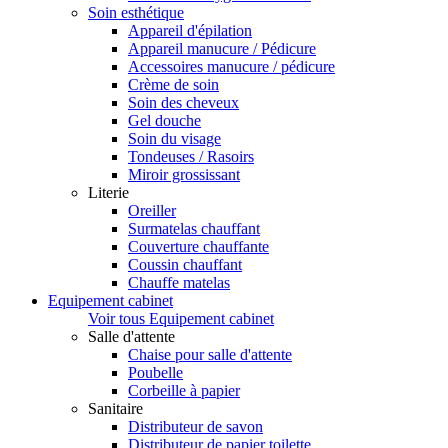
Soin esthétique
Appareil d'épilation
Appareil manucure / Pédicure
Accessoires manucure / pédicure
Crème de soin
Soin des cheveux
Gel douche
Soin du visage
Tondeuses / Rasoirs
Miroir grossissant
Literie
Oreiller
Surmatelas chauffant
Couverture chauffante
Coussin chauffant
Chauffe matelas
Equipement cabinet
Voir tous Equipement cabinet
Salle d'attente
Chaise pour salle d'attente
Poubelle
Corbeille à papier
Sanitaire
Distributeur de savon
Distributeur de papier toilette