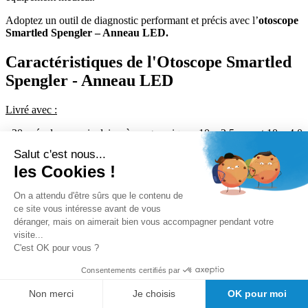
Adoptez un outil de diagnostic performant et précis avec l’
otoscope
Smartled Spengler – Anneau LED.
Caractéristiques de l'Otoscope Smartled
Spengler - Anneau LED
Livré avec :
- 20 spéculums auriculaires à usage unique : 10 x 2,5 mm et 10 x 4,0
mm.
Salut c'est nous...
les Cookies !
- 1 notice d'utilisation
- 2 piles alcalines (AAA/LR03)
On a attendu d'être sûrs que le contenu de
ce site vous intéresse avant de vous
Garantie :
3 ans
déranger, mais on aimerait bien vous accompagner pendant votre
visite...
Plus d'informations
C'est OK pour vous ?
Notice technique
Consentements certifiés par
Notice - Smartled Spengler :
Télécharger
Non merci
Je choisis
OK pour moi
Blog