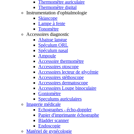
Thermomètre auriculaire
Thermomètre digital
Instrumentation d'ophtalmologie
Skiascope
Lampe à fente
Tonomètre
Accessoires diagnostic
Abaisse langue
Spéculum ORL
Spéculum nasal
Ampoule
Accessoire thermomètre
Accessoires otoscope
Accessoires lecteur de glycémie
Accessoires stéthoscope
Accessoires dermatoscope
Accessoires Loupe binoculaire
Goniomètre
Speculums auriculaires
Imagerie médicale
Echographes - écho-doppler
Papier d'imprimante échographe
Bladder scanner
Endoscopie
Matériel de gynécologie