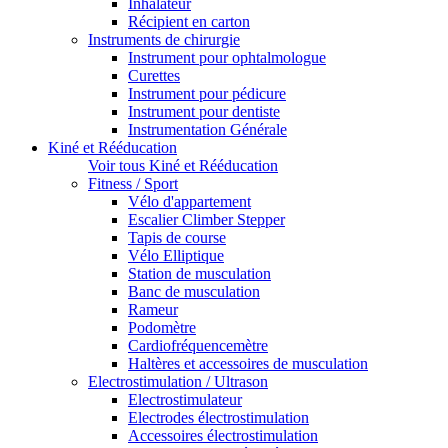
Inhalateur
Récipient en carton
Instruments de chirurgie
Instrument pour ophtalmologue
Curettes
Instrument pour pédicure
Instrument pour dentiste
Instrumentation Générale
Kiné et Rééducation
Voir tous Kiné et Rééducation
Fitness / Sport
Vélo d'appartement
Escalier Climber Stepper
Tapis de course
Vélo Elliptique
Station de musculation
Banc de musculation
Rameur
Podomètre
Cardiofréquencemètre
Haltères et accessoires de musculation
Electrostimulation / Ultrason
Electrostimulateur
Electrodes électrostimulation
Accessoires électrostimulation