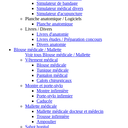
Simulateur de bandage
Simulateur médical divers
Simulateur d'acupuncture
Planche anatomique / Logiciels
Planche anatomique
Livres / Divers
Livres d'anatomie
Livres études / Préparation concours
Divers anatomie
Blouse médicale / Mallette
Voir tous Blouse médicale / Mallette
Vêtement médical
Blouse médicale
Tunique médicale
Pantalon médical
Calots chirurgicaux
Montre et porte-stylo
Montre infirmière
Porte-stylo infirmier
Caducée
Mallette médicale
Mallette médicale docteur et médecin
Trousse infirmière
Ampoulier
Sabot hopital