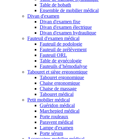
Table de bobath
Ensemble de mobilier médical
Divan d'examen
Divan d'examen fixe
Divan d'examen électrique
Divan d'examen hydraulique
Fauteuil d'examen médical
Fauteuil de podologie
Fauteuil de prélèvement
Fauteuil ORL
Table de gynécologie
Fauteuils d’hémodialyse
Tabouret et siège ergonomique
Tabouret ergonomique
Chaise ergonomique
Chaise de massage
Tabouret médical
Petit mobilier médical
Guéridon médical
Marchepied médical
Porte rouleaux
Paravent médical
Lampe d'examen
Porte sérum
Accessoires mobilier médical