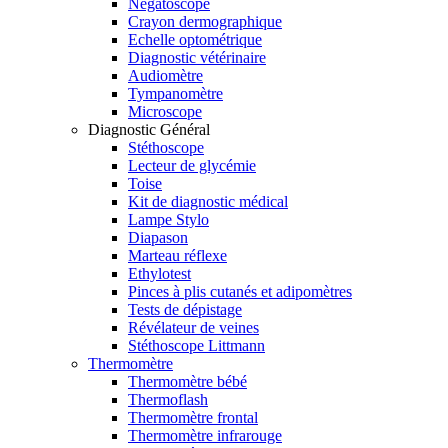
Négatoscope
Crayon dermographique
Echelle optométrique
Diagnostic vétérinaire
Audiomètre
Tympanomètre
Microscope
Diagnostic Général
Stéthoscope
Lecteur de glycémie
Toise
Kit de diagnostic médical
Lampe Stylo
Diapason
Marteau réflexe
Ethylotest
Pinces à plis cutanés et adipomètres
Tests de dépistage
Révélateur de veines
Stéthoscope Littmann
Thermomètre
Thermomètre bébé
Thermoflash
Thermomètre frontal
Thermomètre infrarouge