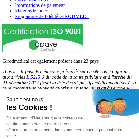
Informations de paiement
Materiovigilance
Programme de fidélité GIRODMED+
Girodmedical est également présent dans 23 pays
Tous les dispositifs médicaux présentés sur ce site sont conformes
aux articles
L 5213-3
du code de la santé publique et à l'arrêté du
21 décembre 2012 fixant la liste des dispositifs médicaux autorisés à
faire l'objet d'une publicité auprès du public, ainsi qu'à l'article
R
5213-1
du code de la santé publique. Par conséquent, ils peuvent
Salut c'est nous...
être légalement promus et rendus accessibles au public.
les Cookies !
© 2026 Girodmedical. Tous droits réservés.
On a attendu d'être sûrs que le contenu de
ce site vous intéresse avant de vous
déranger, mais on aimerait bien vous accompagner pendant votre
Paiement 100 % sécurisé !
visite...