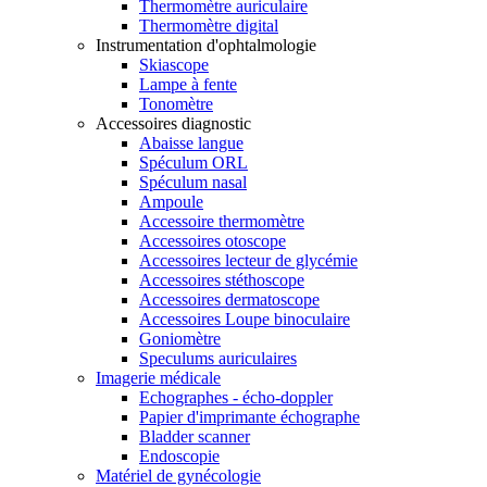
Thermomètre auriculaire
Thermomètre digital
Instrumentation d'ophtalmologie
Skiascope
Lampe à fente
Tonomètre
Accessoires diagnostic
Abaisse langue
Spéculum ORL
Spéculum nasal
Ampoule
Accessoire thermomètre
Accessoires otoscope
Accessoires lecteur de glycémie
Accessoires stéthoscope
Accessoires dermatoscope
Accessoires Loupe binoculaire
Goniomètre
Speculums auriculaires
Imagerie médicale
Echographes - écho-doppler
Papier d'imprimante échographe
Bladder scanner
Endoscopie
Matériel de gynécologie