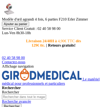
Modèle d'œil agrandi 4 fois, 6 parties F210 Erler Zimmer
Ajouter au panier
Service Client
Gratuit : 02 40 58 98 00
Lun-Ven 8h30-18h
Livraison 24/48H à
4,90€ TTC
dès
Nouvea
129€ ttc.
|
Retours gratuits!
téléphoni
conseiller
02 40 58 98 00
Contactez-nous
Affichage navigation
Le matériel
médical pour professionnels et particuliers
Rechercher
Rechercher
Recherche avancée
Rechercher