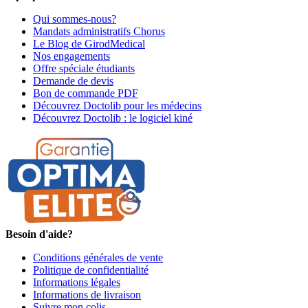
Qui sommes-nous?
Mandats administratifs Chorus
Le Blog de GirodMedical
Nos engagements
Offre spéciale étudiants
Demande de devis
Bon de commande PDF
Découvrez Doctolib pour les médecins
Découvrez Doctolib : le logiciel kiné
Besoin d'aide?
Conditions générales de vente
Politique de confidentialité
Informations légales
Informations de livraison
Suivre mon colis