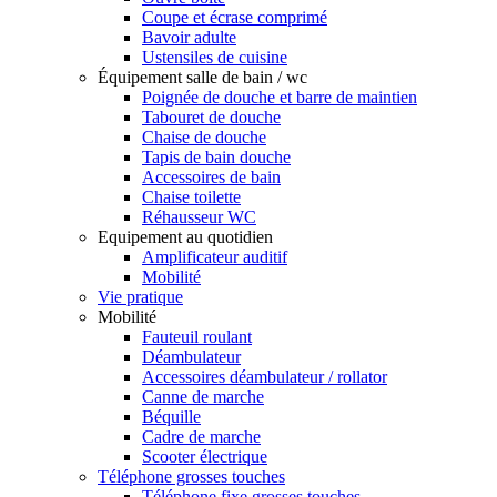
Coupe et écrase comprimé
Bavoir adulte
Ustensiles de cuisine
Équipement salle de bain / wc
Poignée de douche et barre de maintien
Tabouret de douche
Chaise de douche
Tapis de bain douche
Accessoires de bain
Chaise toilette
Réhausseur WC
Equipement au quotidien
Amplificateur auditif
Mobilité
Vie pratique
Mobilité
Fauteuil roulant
Déambulateur
Accessoires déambulateur / rollator
Canne de marche
Béquille
Cadre de marche
Scooter électrique
Téléphone grosses touches
Téléphone fixe grosses touches