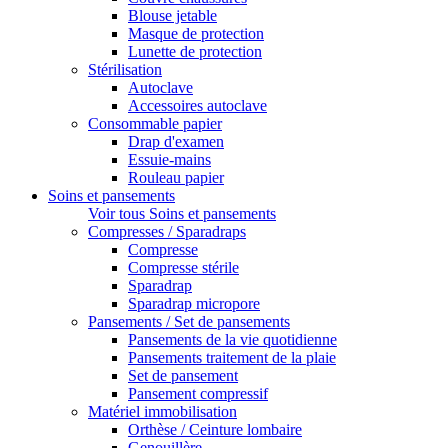
Blouse jetable
Masque de protection
Lunette de protection
Stérilisation
Autoclave
Accessoires autoclave
Consommable papier
Drap d'examen
Essuie-mains
Rouleau papier
Soins et pansements
Voir tous Soins et pansements
Compresses / Sparadraps
Compresse
Compresse stérile
Sparadrap
Sparadrap micropore
Pansements / Set de pansements
Pansements de la vie quotidienne
Pansements traitement de la plaie
Set de pansement
Pansement compressif
Matériel immobilisation
Orthèse / Ceinture lombaire
Genouillère