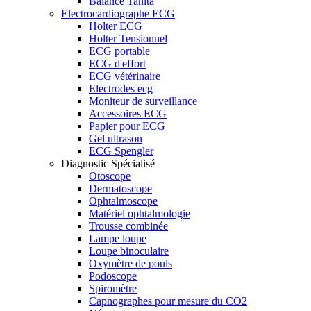
Balance Tanita
Electrocardiographe ECG
Holter ECG
Holter Tensionnel
ECG portable
ECG d'effort
ECG vétérinaire
Electrodes ecg
Moniteur de surveillance
Accessoires ECG
Papier pour ECG
Gel ultrason
ECG Spengler
Diagnostic Spécialisé
Otoscope
Dermatoscope
Ophtalmoscope
Matériel ophtalmologie
Trousse combinée
Lampe loupe
Loupe binoculaire
Oxymètre de pouls
Podoscope
Spiromètre
Capnographes pour mesure du CO2