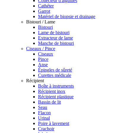
Collecteur d'aiguilles
Cathéter
Garrot
Matériel de biopsie et drainage
Bistouri / Lame
Bistouri
Lame de bistouri
Extracteur de lame
Manche de bistouri
Ciseaux / Pince
Ciseaux
Pince
Anse
Épingles de sûreté
Curettes médicale
Récipient
Boîte à instruments
Récipient inox
Récipient plastique
Bassin de lit
Seau
Flacon
Urinal
Poire à lavement
Crachoir