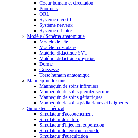
Coeur humain et circulation
Poumons
ORL
Système digestif
Système nerveux
Système urinaire
Modèle / Schéma anatomique
Modèle de tête
Modèle musculaire
Matériel didactique SVT
Matériel didactique physique
Derme
Grossesse
Torse humain anatomique
Mannequin de soins
Mannequin de soins infirmiers
Mannequin de soins premier secours
Mannequin de soins gériatriques
Mannequin de soins pédiatriques et baigneurs
Simulateur médical
Simulateur d'accouchement
Simulateur de suture
Simulateur d'injection et ponction
Simulateur de tension artérielle
Simulateur d'auscultation