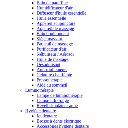
Bain de paraffine
Humidificateur d'air
Diffuseur d'huile essentielle
Huile essentielle
Appareil acupuncture
Appareil de massage
Bain bouillonnant
Siège massant
Fauteuil de massage
Purificateur d'air
Nébuliseur / Aérosol
Huile de massage
Désodorisant
Anti-ronflements
Ceinture chauffante
Pressothérapie
Aide au sommeil
Luminothérapie
Lampe de luminothérapie
Lampe infrarouge
Reveil simulateur aube
Hygiène dentaire
Jet dentaire
Brosse à dents électrique
Accessoires hygiène dentaire