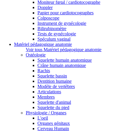
Moniteur fœtal / cardiotocographe
Doppler
Papier pour cardiotocographes
Colposcope
Instrument de gynécologie
Bilirubinomètre
Tests de gynécologie
Spéculum vaginal
Matériel pédagogique anatomie
Voir tous Matériel pédagogique anatomie
Ostéologie
Squelette humain anatomique
Crâne humain anatomique
Rachis
Squelette bassin
Dentition humaine
Modèle de vertèbres
Articulations
Membres
Squelette d'animal
Squelette du pied
Physiologie / Organes
L'oeil
Organes génitaux
Cerveau Humain