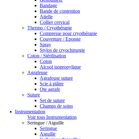
Bandage
Bande de contention
Attelle
Collier cervical
Thermo / Cryothérapie
Compresse pour cryothérapie
Couverture / Eponge
Spray
Stylos de cryochirurgie
Coton / Stérilisation
Coton
Alcool isopropylique
Agrafeuse
Agrafeuse suture
Scie à plâtre
Ote agrafe
Suture
Set de suture
Champs de soins
Instrumentation
Voir tous Instrumentation
Seringue / Aiguille
Seringue
Aiguille