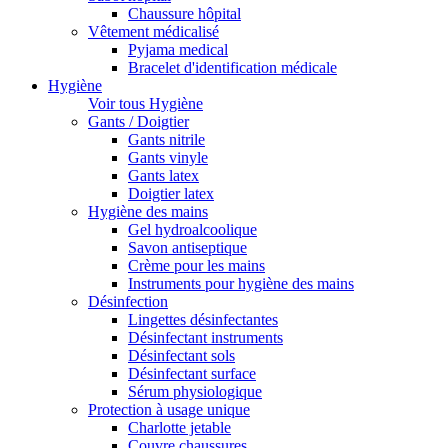
Chaussure hôpital
Vêtement médicalisé
Pyjama medical
Bracelet d'identification médicale
Hygiène
Voir tous Hygiène
Gants / Doigtier
Gants nitrile
Gants vinyle
Gants latex
Doigtier latex
Hygiène des mains
Gel hydroalcoolique
Savon antiseptique
Crème pour les mains
Instruments pour hygiène des mains
Désinfection
Lingettes désinfectantes
Désinfectant instruments
Désinfectant sols
Désinfectant surface
Sérum physiologique
Protection à usage unique
Charlotte jetable
Couvre chaussures