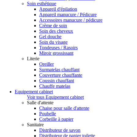
Soin esthétique
Appareil d'épilation
Appareil manucure / Pédicure
Accessoires manucure / pédicure
Crème de soin
Soin des cheveux
Gel douche
Soin du visage
Tondeuses / Rasoirs
Miroir grossissant
Literie
Oreiller
Surmatelas chauffant
Couverture chauffante
Coussin chauffant
Chauffe matelas
Equipement cabinet
Voir tous Equipement cabinet
Salle d'attente
Chaise pour salle d'attente
Poubelle
Corbeille à papier
Sanitaire
Distributeur de savon
Distributeur de papier toilette