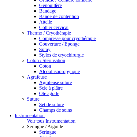
Genouillère
Bandage
Bande de contention
Attelle
Collier cervical
Thermo / Cryothérapie
Compresse pour cryothérapie
Couverture / Eponge
Spray
Stylos de cryochirurgie
Coton / Stérilisation
Coton
Alcool isopropylique
Agrafeuse
Agrafeuse suture
Scie à plâtre
Ote agrafe
Suture
Set de suture
Champs de soins
Instrumentation
Voir tous Instrumentation
Seringue / Aiguille
Seringue