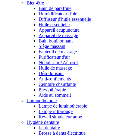
Bien-être
Bain de paraffine
Humidificateur d'air
Diffuseur d'huile essentielle
Huile essentielle
Appareil acupuncture
Appareil de massage
Bain bouillonnant
Siège massant
Fauteuil de massage
Purificateur d'air
Nébuliseur / Aérosol
Huile de massage
Désodorisant
Anti-ronflements
Ceinture chauffante
Pressothérapie
Aide au sommeil
Luminothérapie
Lampe de luminothérapie
Lampe infrarouge
Reveil simulateur aube
Hygiène dentaire
Jet dentaire
Brosse à dents électrique