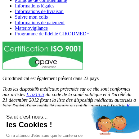
Politique de confidentialité
Informations légales
Informations de livraison
Suivre mon colis
Informations de paiement
Materiovigilance
Programme de fidélité GIRODMED+
Girodmedical est également présent dans 23 pays
Tous les dispositifs médicaux présentés sur ce site sont conformes
aux articles
L 5213-3
du code de la santé publique et à l'arrêté du
21 décembre 2012 fixant la liste des dispositifs médicaux autorisés à
faire l'objet d'une publicité auprès du public, ainsi qu'à l'article
R
5213-1
du code de la santé publique. Par conséquent, ils peuvent
Salut c'est nous...
être légalement promus et rendus accessibles au public.
les Cookies !
© 2026 Girodmedical. Tous droits réservés.
On a attendu d'être sûrs que le contenu de