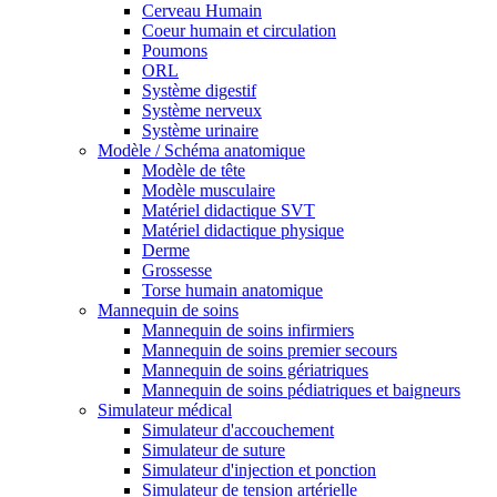
Cerveau Humain
Coeur humain et circulation
Poumons
ORL
Système digestif
Système nerveux
Système urinaire
Modèle / Schéma anatomique
Modèle de tête
Modèle musculaire
Matériel didactique SVT
Matériel didactique physique
Derme
Grossesse
Torse humain anatomique
Mannequin de soins
Mannequin de soins infirmiers
Mannequin de soins premier secours
Mannequin de soins gériatriques
Mannequin de soins pédiatriques et baigneurs
Simulateur médical
Simulateur d'accouchement
Simulateur de suture
Simulateur d'injection et ponction
Simulateur de tension artérielle