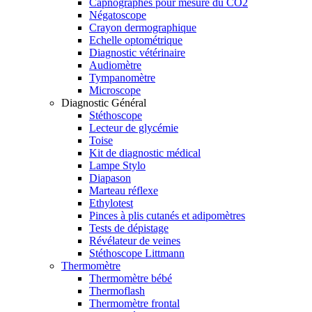
Capnographes pour mesure du CO2
Négatoscope
Crayon dermographique
Echelle optométrique
Diagnostic vétérinaire
Audiomètre
Tympanomètre
Microscope
Diagnostic Général
Stéthoscope
Lecteur de glycémie
Toise
Kit de diagnostic médical
Lampe Stylo
Diapason
Marteau réflexe
Ethylotest
Pinces à plis cutanés et adipomètres
Tests de dépistage
Révélateur de veines
Stéthoscope Littmann
Thermomètre
Thermomètre bébé
Thermoflash
Thermomètre frontal