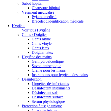
Sabot hopital
Chaussure hôpital
Vêtement médicalisé
Pyjama medical
Bracelet d'identification médicale
Hygiène
Voir tous Hygiène
Gants / Doigtier
Gants nitrile
Gants vinyle
Gants latex
Doigtier latex
Hygiène des mains
Gel hydroalcoolique
Savon antiseptique
Crème pour les mains
Instruments pour hygiène des mains
Désinfection
Lingettes désinfectantes
Désinfectant instruments
Désinfectant sols
Désinfectant surface
Sérum physiologique
Protection à usage unique
Charlotte jetable