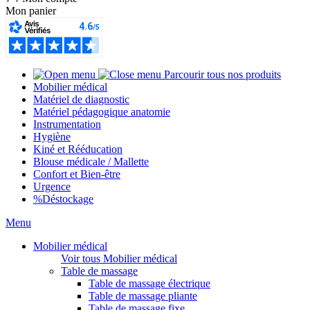
Mon panier
Parcourir tous nos produits
Mobilier médical
Matériel de diagnostic
Matériel pédagogique anatomie
Instrumentation
Hygiène
Kiné et Rééducation
Blouse médicale / Mallette
Confort et Bien-être
Urgence
%
Déstockage
Menu
Mobilier médical
Voir tous Mobilier médical
Table de massage
Table de massage électrique
Table de massage pliante
Table de massage fixe