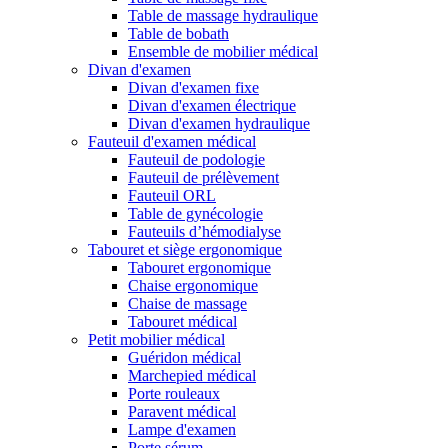
Table de massage hydraulique
Table de bobath
Ensemble de mobilier médical
Divan d'examen
Divan d'examen fixe
Divan d'examen électrique
Divan d'examen hydraulique
Fauteuil d'examen médical
Fauteuil de podologie
Fauteuil de prélèvement
Fauteuil ORL
Table de gynécologie
Fauteuils d’hémodialyse
Tabouret et siège ergonomique
Tabouret ergonomique
Chaise ergonomique
Chaise de massage
Tabouret médical
Petit mobilier médical
Guéridon médical
Marchepied médical
Porte rouleaux
Paravent médical
Lampe d'examen
Porte sérum