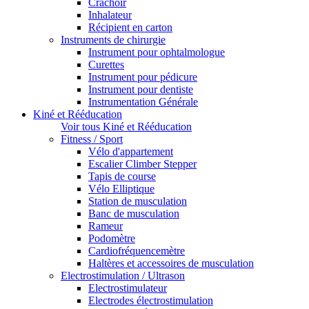
Crachoir
Inhalateur
Récipient en carton
Instruments de chirurgie
Instrument pour ophtalmologue
Curettes
Instrument pour pédicure
Instrument pour dentiste
Instrumentation Générale
Kiné et Rééducation
Voir tous Kiné et Rééducation
Fitness / Sport
Vélo d'appartement
Escalier Climber Stepper
Tapis de course
Vélo Elliptique
Station de musculation
Banc de musculation
Rameur
Podomètre
Cardiofréquencemètre
Haltères et accessoires de musculation
Electrostimulation / Ultrason
Electrostimulateur
Electrodes électrostimulation