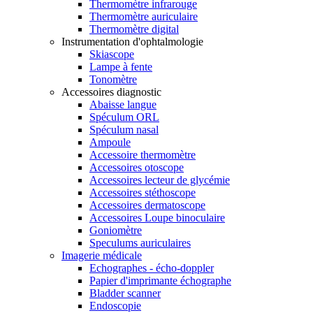
Thermomètre infrarouge
Thermomètre auriculaire
Thermomètre digital
Instrumentation d'ophtalmologie
Skiascope
Lampe à fente
Tonomètre
Accessoires diagnostic
Abaisse langue
Spéculum ORL
Spéculum nasal
Ampoule
Accessoire thermomètre
Accessoires otoscope
Accessoires lecteur de glycémie
Accessoires stéthoscope
Accessoires dermatoscope
Accessoires Loupe binoculaire
Goniomètre
Speculums auriculaires
Imagerie médicale
Echographes - écho-doppler
Papier d'imprimante échographe
Bladder scanner
Endoscopie