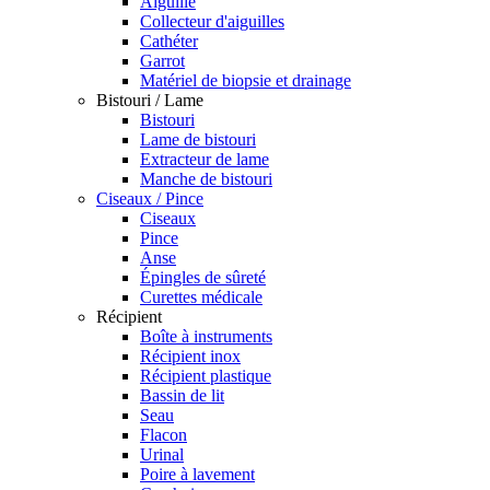
Aiguille
Collecteur d'aiguilles
Cathéter
Garrot
Matériel de biopsie et drainage
Bistouri / Lame
Bistouri
Lame de bistouri
Extracteur de lame
Manche de bistouri
Ciseaux / Pince
Ciseaux
Pince
Anse
Épingles de sûreté
Curettes médicale
Récipient
Boîte à instruments
Récipient inox
Récipient plastique
Bassin de lit
Seau
Flacon
Urinal
Poire à lavement