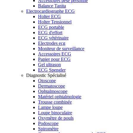
Accessoires pèse personne
Balance Tanita
Electrocardiographe ECG
Holter ECG
Holter Tensionnel
ECG portable
ECG d'effort
ECG vétérinaire
Electrodes ecg
Moniteur de surveillance
Accessoires ECG
Papier pour ECG
Gel ultrason
ECG Spengler
Diagnostic Spécialisé
Otoscope
Dermatoscope
Ophtalmoscope
Matériel ophtalmologie
Trousse combinée
Lampe loupe
Loupe binoculaire
Oxymètre de pouls
Podoscope
Spiromètre