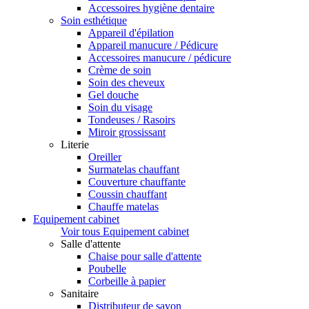
Accessoires hygiène dentaire
Soin esthétique
Appareil d'épilation
Appareil manucure / Pédicure
Accessoires manucure / pédicure
Crème de soin
Soin des cheveux
Gel douche
Soin du visage
Tondeuses / Rasoirs
Miroir grossissant
Literie
Oreiller
Surmatelas chauffant
Couverture chauffante
Coussin chauffant
Chauffe matelas
Equipement cabinet
Voir tous Equipement cabinet
Salle d'attente
Chaise pour salle d'attente
Poubelle
Corbeille à papier
Sanitaire
Distributeur de savon