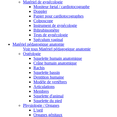
Matériel de gynécologie
Moniteur fœtal / cardiotocographe
Doppler
Papier pour cardiotocographes
Colposcope
Instrument de gynécologie
Bilirubinomètre
Tests de gynécologie
Spéculum vaginal
Matériel pédagogique anatomie
Voir tous Matériel pédagogique anatomie
Ostéologie
Squelette humain anatomique
Crâne humain anatomique
Rachis
Squelette bassin
Dentition humaine
Modèle de vertèbres
Articulations
Membres
Squelette d'animal
Squelette du pied
Physiologie / Organes
L'oeil
Organes génitaux