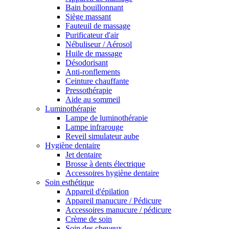
Bain bouillonnant
Siège massant
Fauteuil de massage
Purificateur d'air
Nébuliseur / Aérosol
Huile de massage
Désodorisant
Anti-ronflements
Ceinture chauffante
Pressothérapie
Aide au sommeil
Luminothérapie
Lampe de luminothérapie
Lampe infrarouge
Reveil simulateur aube
Hygiène dentaire
Jet dentaire
Brosse à dents électrique
Accessoires hygiène dentaire
Soin esthétique
Appareil d'épilation
Appareil manucure / Pédicure
Accessoires manucure / pédicure
Crème de soin
Soin des cheveux