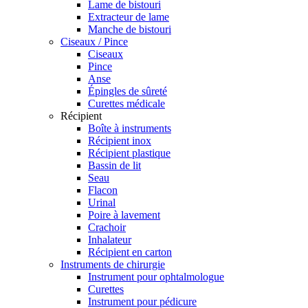
Lame de bistouri
Extracteur de lame
Manche de bistouri
Ciseaux / Pince
Ciseaux
Pince
Anse
Épingles de sûreté
Curettes médicale
Récipient
Boîte à instruments
Récipient inox
Récipient plastique
Bassin de lit
Seau
Flacon
Urinal
Poire à lavement
Crachoir
Inhalateur
Récipient en carton
Instruments de chirurgie
Instrument pour ophtalmologue
Curettes
Instrument pour pédicure