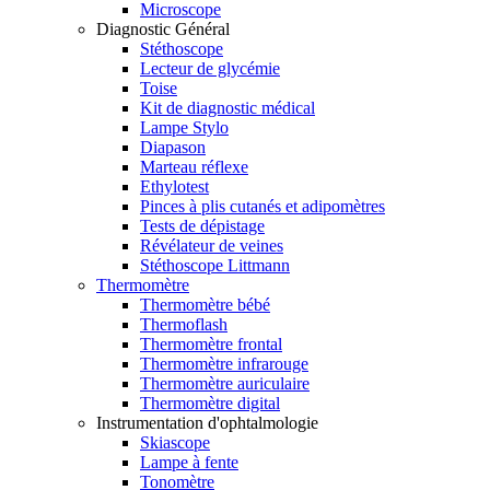
Microscope
Diagnostic Général
Stéthoscope
Lecteur de glycémie
Toise
Kit de diagnostic médical
Lampe Stylo
Diapason
Marteau réflexe
Ethylotest
Pinces à plis cutanés et adipomètres
Tests de dépistage
Révélateur de veines
Stéthoscope Littmann
Thermomètre
Thermomètre bébé
Thermoflash
Thermomètre frontal
Thermomètre infrarouge
Thermomètre auriculaire
Thermomètre digital
Instrumentation d'ophtalmologie
Skiascope
Lampe à fente
Tonomètre