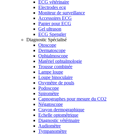
ECG vétérinaire
Electrodes ecg
Moniteur de surveillance
Accessoires ECG
Papier pour ECG
Gel ultrason
ECG Spengler
Diagnostic Spécialisé
Otoscope
Dermatoscope
Ophtalmoscope
Matériel ophtalmologie
Trousse combinée
Lampe loupe
Loupe binoculaire
Oxymètre de pouls
Podoscope
Spiromètre
Capnographes pour mesure du CO2
Négatoscope
Crayon dermographique
Echelle optométrique
Diagnostic vétérinaire
Audiomètre
Tympanomètre