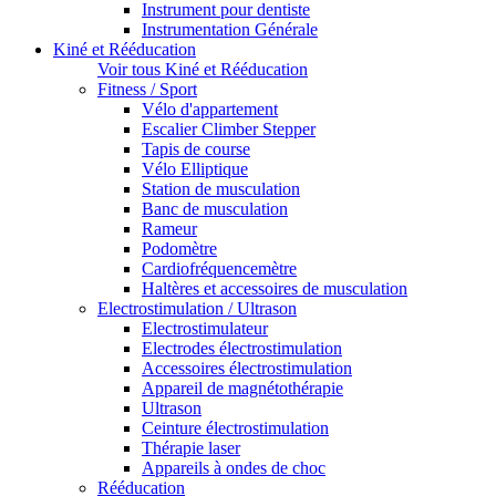
Instrument pour dentiste
Instrumentation Générale
Kiné et Rééducation
Voir tous Kiné et Rééducation
Fitness / Sport
Vélo d'appartement
Escalier Climber Stepper
Tapis de course
Vélo Elliptique
Station de musculation
Banc de musculation
Rameur
Podomètre
Cardiofréquencemètre
Haltères et accessoires de musculation
Electrostimulation / Ultrason
Electrostimulateur
Electrodes électrostimulation
Accessoires électrostimulation
Appareil de magnétothérapie
Ultrason
Ceinture électrostimulation
Thérapie laser
Appareils à ondes de choc
Rééducation