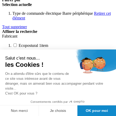
Sélection actuelle
Type de commande électrique
Barre périphérique
Retirer cet
élément
Tout supprimer
Affiner la recherche
Fabricant
Ecopostural
1
item
Utilisation
Salut c'est nous...
les Cookies !
Gynécologie et obstétrique
1
item
Poids maximum
On a attendu d'être sûrs que le contenu de
ce site vous intéresse avant de vous
170 kg
1
item
déranger, mais on aimerait bien vous accompagner pendant votre
visite...
Type de commande électrique
C'est OK pour vous ?
Barre périphérique
1
item
Consentements certifiés par
Prix
Non merci
Je choisis
OK pour moi