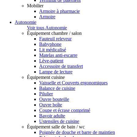
Terminal de paiement
Mobilier
Armoire à pharmacie
Armoire
Autonomie
Voir tous Autonomie
Équipement chambre / salon
Fauteuil releveur
Babyphone
Lit médicalisé
Matelas anti-escarre
Lève-patient
Accessoire de transfert
Lampe de lecture
Équipement cuisine
Vaisselle et Couverts ergonomiques
Balance de cuisine
Pilulier
Ouvre bouteille
Ouvre boîte
Coupe et écrase comprimé
Bavoir adulte
Ustensiles de cuisine
Équipement salle de bain / wc
Poignée de douche et barre de maintien