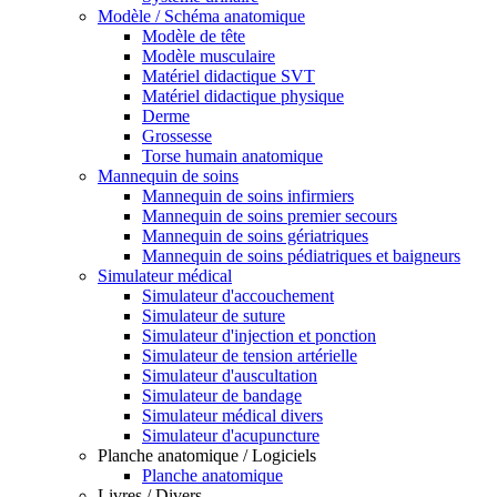
Modèle / Schéma anatomique
Modèle de tête
Modèle musculaire
Matériel didactique SVT
Matériel didactique physique
Derme
Grossesse
Torse humain anatomique
Mannequin de soins
Mannequin de soins infirmiers
Mannequin de soins premier secours
Mannequin de soins gériatriques
Mannequin de soins pédiatriques et baigneurs
Simulateur médical
Simulateur d'accouchement
Simulateur de suture
Simulateur d'injection et ponction
Simulateur de tension artérielle
Simulateur d'auscultation
Simulateur de bandage
Simulateur médical divers
Simulateur d'acupuncture
Planche anatomique / Logiciels
Planche anatomique
Livres / Divers