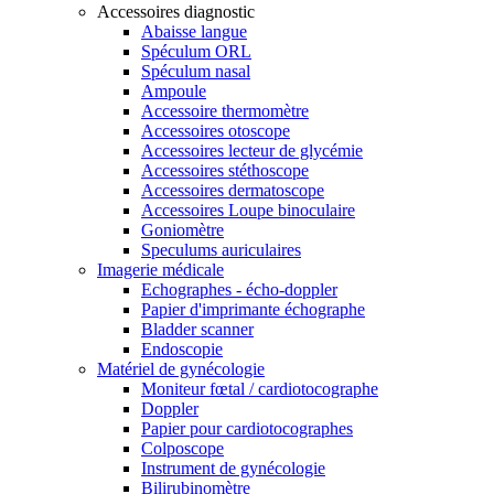
Accessoires diagnostic
Abaisse langue
Spéculum ORL
Spéculum nasal
Ampoule
Accessoire thermomètre
Accessoires otoscope
Accessoires lecteur de glycémie
Accessoires stéthoscope
Accessoires dermatoscope
Accessoires Loupe binoculaire
Goniomètre
Speculums auriculaires
Imagerie médicale
Echographes - écho-doppler
Papier d'imprimante échographe
Bladder scanner
Endoscopie
Matériel de gynécologie
Moniteur fœtal / cardiotocographe
Doppler
Papier pour cardiotocographes
Colposcope
Instrument de gynécologie
Bilirubinomètre