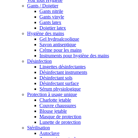
Voir tous Hygiène
Gants / Doigtier
Gants nitrile
Gants vinyle
Gants latex
Doigtier latex
Hygiène des mains
Gel hydroalcoolique
Savon antiseptique
Crème pour les mains
Instruments pour hygiène des mains
Désinfection
Lingettes désinfectantes
Désinfectant instruments
Désinfectant sols
Désinfectant surface
Sérum physiologique
Protection à usage unique
Charlotte jetable
Couvre chaussures
Blouse jetable
Masque de protection
Lunette de protection
Stérilisation
Autoclave