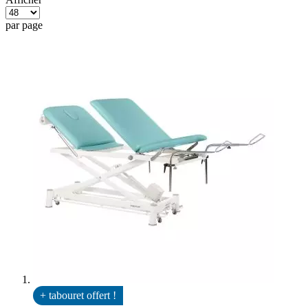
par page
+ tabouret offert !