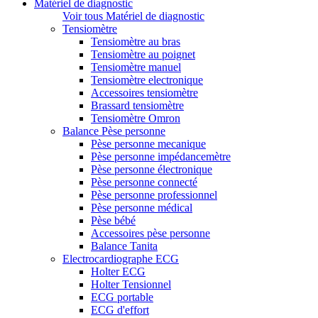
Matériel de diagnostic
Voir tous Matériel de diagnostic
Tensiomètre
Tensiomètre au bras
Tensiomètre au poignet
Tensiomètre manuel
Tensiomètre electronique
Accessoires tensiomètre
Brassard tensiomètre
Tensiomètre Omron
Balance Pèse personne
Pèse personne mecanique
Pèse personne impédancemètre
Pèse personne électronique
Pèse personne connecté
Pèse personne professionnel
Pèse personne médical
Pèse bébé
Accessoires pèse personne
Balance Tanita
Electrocardiographe ECG
Holter ECG
Holter Tensionnel
ECG portable
ECG d'effort