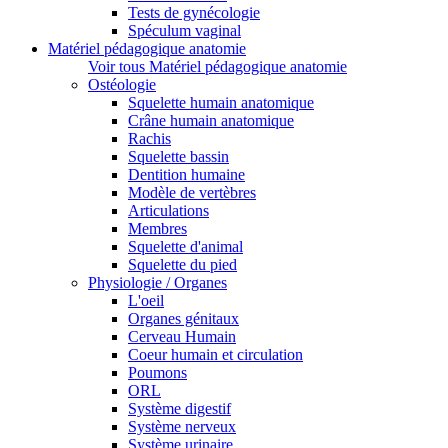
Tests de gynécologie
Spéculum vaginal
Matériel pédagogique anatomie
Voir tous Matériel pédagogique anatomie
Ostéologie
Squelette humain anatomique
Crâne humain anatomique
Rachis
Squelette bassin
Dentition humaine
Modèle de vertèbres
Articulations
Membres
Squelette d'animal
Squelette du pied
Physiologie / Organes
L'oeil
Organes génitaux
Cerveau Humain
Coeur humain et circulation
Poumons
ORL
Système digestif
Système nerveux
Système urinaire