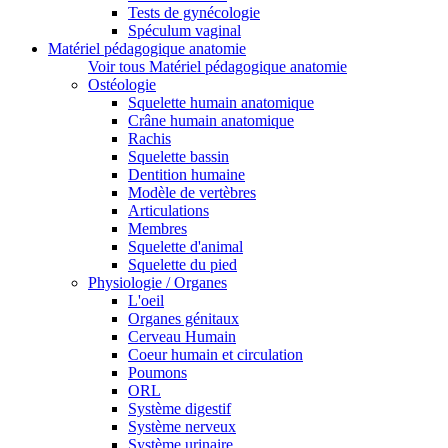
Tests de gynécologie
Spéculum vaginal
Matériel pédagogique anatomie
Voir tous Matériel pédagogique anatomie
Ostéologie
Squelette humain anatomique
Crâne humain anatomique
Rachis
Squelette bassin
Dentition humaine
Modèle de vertèbres
Articulations
Membres
Squelette d'animal
Squelette du pied
Physiologie / Organes
L'oeil
Organes génitaux
Cerveau Humain
Coeur humain et circulation
Poumons
ORL
Système digestif
Système nerveux
Système urinaire