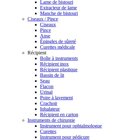
Lame de bistouri
Extracteur de lame
Manche de bistouri
Ciseaux / Pince
Ciseaux
Pince
Anse
Épingles de sûreté
Curettes médicale
Récipient
Boîte à instruments
Récipient inox
Récipient plastique
Bassin de lit
Seau
Flacon
Urinal
Poire à lavement
Crachoir
Inhalateur
Récipient en carton
Instruments de chirurgie
Instrument pour ophtalmologue
Curettes
Instrument pour pédicure