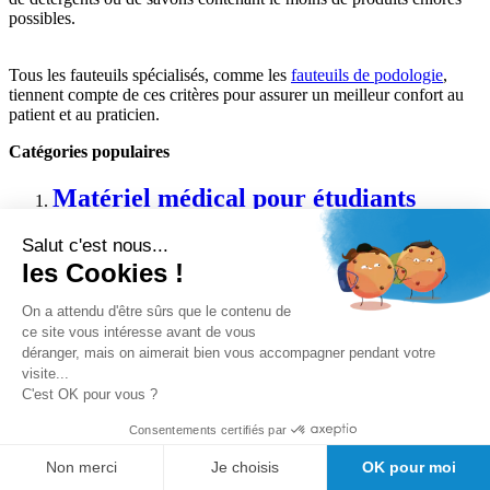
possibles.
Tous les fauteuils spécialisés, comme les
fauteuils de podologie
,
tiennent compte de ces critères pour assurer un meilleur confort au
patient et au praticien.
Catégories populaires
Matériel médical pour étudiants
Salut c'est nous...
Octobre rose
les Cookies !
Mettez en avant votre cabinet avec
On a attendu d'être sûrs que le contenu de
Girod Médical
ce site vous intéresse avant de vous
déranger, mais on aimerait bien vous accompagner pendant votre
visite...
Cagnotte fidélité GirodMed+
C'est OK pour vous ?
Electrocardiographes Spengler
Consentements certifiés par
Non merci
Je choisis
OK pour moi
LES NOUVEAUTÉS DU MATÉRIEL