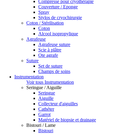
Compresse pour cryothérapie
Couverture / Eponge
Spray
Stylos de cryochirurgie
Coton / Stérilisation
Coton
Alcool isopropylique
Agrafeuse
Agrafeuse suture
Scie à plâtre
Ote agrafe
Suture
Set de suture
Champs de soins
Instrumentation
Voir tous Instrumentation
Seringue / Aiguille
Seringue
Aiguille
Collecteur d'aiguilles
Cathéter
Garrot
Matériel de biopsie et drainage
Bistouri / Lame
Bistouri