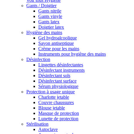
Voir tous Hygiène
Gants / Doigtier
Gants nitrile
Gants vinyle
Gants latex
Doigtier latex
Hygiène des mains
Gel hydroalcoolique
Savon antiseptique
Crème pour les mains
Instruments pour hygiène des mains
Désinfection
Lingettes désinfectantes
Désinfectant instruments
Désinfectant sols
Désinfectant surface
Sérum physiologique
Protection à usage unique
Charlotte jetable
Couvre chaussures
Blouse jetable
Masque de protection
Lunette de protection
Stérilisation
Autoclave