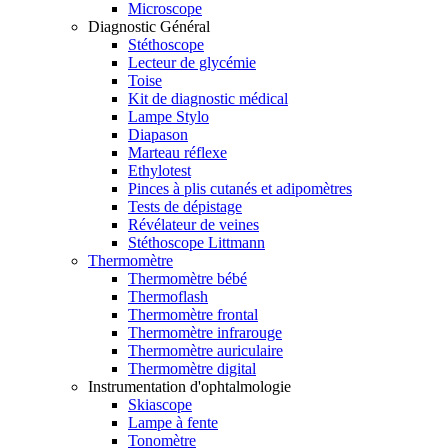
Microscope
Diagnostic Général
Stéthoscope
Lecteur de glycémie
Toise
Kit de diagnostic médical
Lampe Stylo
Diapason
Marteau réflexe
Ethylotest
Pinces à plis cutanés et adipomètres
Tests de dépistage
Révélateur de veines
Stéthoscope Littmann
Thermomètre
Thermomètre bébé
Thermoflash
Thermomètre frontal
Thermomètre infrarouge
Thermomètre auriculaire
Thermomètre digital
Instrumentation d'ophtalmologie
Skiascope
Lampe à fente
Tonomètre