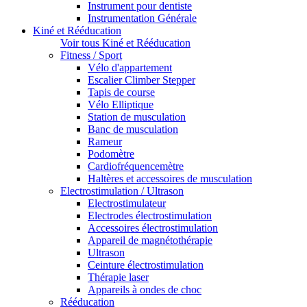
Instrument pour dentiste
Instrumentation Générale
Kiné et Rééducation
Voir tous Kiné et Rééducation
Fitness / Sport
Vélo d'appartement
Escalier Climber Stepper
Tapis de course
Vélo Elliptique
Station de musculation
Banc de musculation
Rameur
Podomètre
Cardiofréquencemètre
Haltères et accessoires de musculation
Electrostimulation / Ultrason
Electrostimulateur
Electrodes électrostimulation
Accessoires électrostimulation
Appareil de magnétothérapie
Ultrason
Ceinture électrostimulation
Thérapie laser
Appareils à ondes de choc
Rééducation