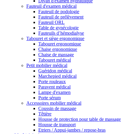
Divan d'examen hydraulique
Fauteuil d'examen médical
Fauteuil de podologie
Fauteuil de prélèvement
Fauteuil ORL
Table de gynécologie
Fauteuils d’hémodialyse
Tabouret et siège ergonomique
Tabouret ergonomique
Chaise ergonomique
Chaise de massage
Tabouret médical
Petit mobilier médical
Guéridon médical
Marchepied médical
Porte rouleaux
Paravent médical
Lampe d'examen
Porte sérum
Accessoires mobilier médical
Coussin de massage
Têtière
Housse de protection pour table de massage
Housse de transport
Etriers / Appui-jambes / repose-bras