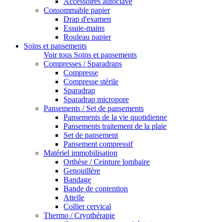
Accessoires autoclave
Consommable papier
Drap d'examen
Essuie-mains
Rouleau papier
Soins et pansements
Voir tous Soins et pansements
Compresses / Sparadraps
Compresse
Compresse stérile
Sparadrap
Sparadrap micropore
Pansements / Set de pansements
Pansements de la vie quotidienne
Pansements traitement de la plaie
Set de pansement
Pansement compressif
Matériel immobilisation
Orthèse / Ceinture lombaire
Genouillère
Bandage
Bande de contention
Attelle
Collier cervical
Thermo / Cryothérapie