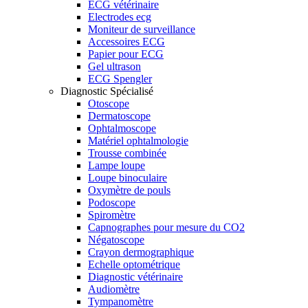
ECG vétérinaire
Electrodes ecg
Moniteur de surveillance
Accessoires ECG
Papier pour ECG
Gel ultrason
ECG Spengler
Diagnostic Spécialisé
Otoscope
Dermatoscope
Ophtalmoscope
Matériel ophtalmologie
Trousse combinée
Lampe loupe
Loupe binoculaire
Oxymètre de pouls
Podoscope
Spiromètre
Capnographes pour mesure du CO2
Négatoscope
Crayon dermographique
Echelle optométrique
Diagnostic vétérinaire
Audiomètre
Tympanomètre