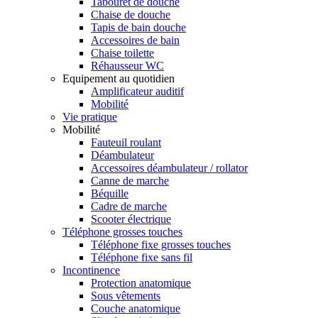
Tabouret de douche
Chaise de douche
Tapis de bain douche
Accessoires de bain
Chaise toilette
Réhausseur WC
Equipement au quotidien
Amplificateur auditif
Mobilité
Vie pratique
Mobilité
Fauteuil roulant
Déambulateur
Accessoires déambulateur / rollator
Canne de marche
Béquille
Cadre de marche
Scooter électrique
Téléphone grosses touches
Téléphone fixe grosses touches
Téléphone fixe sans fil
Incontinence
Protection anatomique
Sous vêtements
Couche anatomique