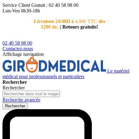
Service Client
Gratuit : 02 40 58 98 00
Lun-Ven 8h30-18h
Livraison 24/48H à
4,90€ TTC
dès
Nouvea
129€ ttc.
|
Retours gratuits!
téléphoni
conseiller
02 40 58 98 00
Contactez-nous
Affichage navigation
Le matériel
médical pour professionnels et particuliers
Rechercher
Rechercher
Recherche avancée
Rechercher