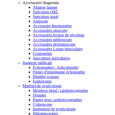
Accessoires diagnostic
Abaisse langue
Spéculum ORL
Spéculum nasal
Ampoule
Accessoire thermomètre
Accessoires otoscope
Accessoires lecteur de glycémie
Accessoires stéthoscope
Accessoires dermatoscope
Accessoires Loupe binoculaire
Goniomètre
Speculums auriculaires
Imagerie médicale
Echographes - écho-doppler
Papier d'imprimante échographe
Bladder scanner
Endoscopie
Matériel de gynécologie
Moniteur fœtal / cardiotocographe
Doppler
Papier pour cardiotocographes
Colposcope
Instrument de gynécologie
Bilirubinomètre