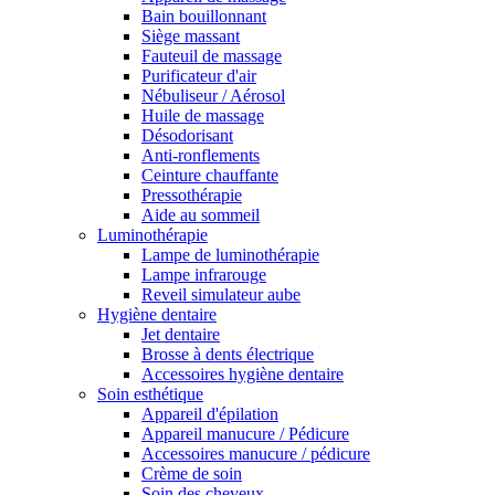
Bain bouillonnant
Siège massant
Fauteuil de massage
Purificateur d'air
Nébuliseur / Aérosol
Huile de massage
Désodorisant
Anti-ronflements
Ceinture chauffante
Pressothérapie
Aide au sommeil
Luminothérapie
Lampe de luminothérapie
Lampe infrarouge
Reveil simulateur aube
Hygiène dentaire
Jet dentaire
Brosse à dents électrique
Accessoires hygiène dentaire
Soin esthétique
Appareil d'épilation
Appareil manucure / Pédicure
Accessoires manucure / pédicure
Crème de soin
Soin des cheveux