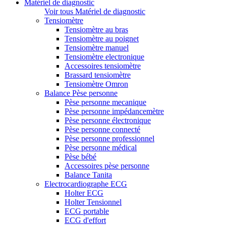
Matériel de diagnostic
Voir tous Matériel de diagnostic
Tensiomètre
Tensiomètre au bras
Tensiomètre au poignet
Tensiomètre manuel
Tensiomètre electronique
Accessoires tensiomètre
Brassard tensiomètre
Tensiomètre Omron
Balance Pèse personne
Pèse personne mecanique
Pèse personne impédancemètre
Pèse personne électronique
Pèse personne connecté
Pèse personne professionnel
Pèse personne médical
Pèse bébé
Accessoires pèse personne
Balance Tanita
Electrocardiographe ECG
Holter ECG
Holter Tensionnel
ECG portable
ECG d'effort