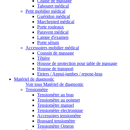
Chaise de massage
Tabouret médical
Petit mobilier médical
Guéridon médical
Marchepied médical
Porte rouleaux
Paravent médical
Lampe d'examen
Porte sérum
Accessoires mobilier médical
Coussin de massage
Têtière
Housse de protection pour table de massage
Housse de transport
Etriers / Appui-jambes / repose-bras
Matériel de diagnostic
Voir tous Matériel de diagnostic
Tensiomètre
Tensiomètre au bras
Tensiomètre au poignet
Tensiomètre manuel
Tensiomètre electronique
Accessoires tensiomètre
Brassard tensiomètre
Tensiomètre Omron