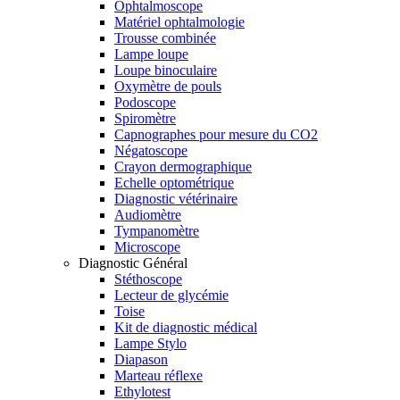
Ophtalmoscope
Matériel ophtalmologie
Trousse combinée
Lampe loupe
Loupe binoculaire
Oxymètre de pouls
Podoscope
Spiromètre
Capnographes pour mesure du CO2
Négatoscope
Crayon dermographique
Echelle optométrique
Diagnostic vétérinaire
Audiomètre
Tympanomètre
Microscope
Diagnostic Général
Stéthoscope
Lecteur de glycémie
Toise
Kit de diagnostic médical
Lampe Stylo
Diapason
Marteau réflexe
Ethylotest