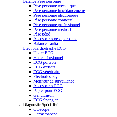
Balance Pèse personne
Pèse personne mecanique
Pèse personne impédancemètre
Pèse personne électronique
Pèse personne connecté
Pèse personne professionnel
Pèse personne médical
Pèse bébé
Accessoires pèse personne
Balance Tanita
Electrocardiographe ECG
Holter ECG
Holter Tensionnel
ECG portable
ECG d'effort
ECG vétérinaire
Electrodes ecg
Moniteur de surveillance
Accessoires ECG
Papier pour ECG
Gel ultrason
ECG Spengler
Diagnostic Spécialisé
Otoscope
Dermatoscope