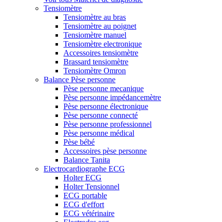
Tensiomètre
Tensiomètre au bras
Tensiomètre au poignet
Tensiomètre manuel
Tensiomètre electronique
Accessoires tensiomètre
Brassard tensiomètre
Tensiomètre Omron
Balance Pèse personne
Pèse personne mecanique
Pèse personne impédancemètre
Pèse personne électronique
Pèse personne connecté
Pèse personne professionnel
Pèse personne médical
Pèse bébé
Accessoires pèse personne
Balance Tanita
Electrocardiographe ECG
Holter ECG
Holter Tensionnel
ECG portable
ECG d'effort
ECG vétérinaire