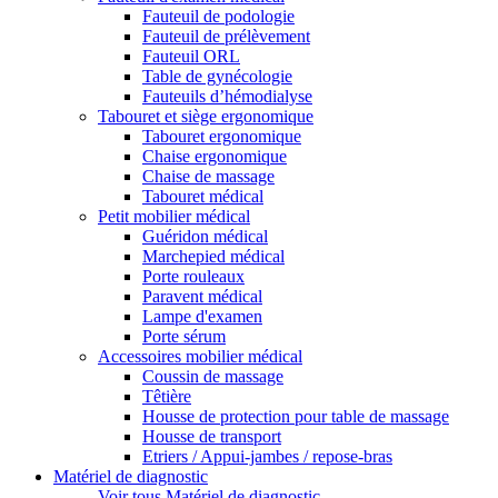
Fauteuil de podologie
Fauteuil de prélèvement
Fauteuil ORL
Table de gynécologie
Fauteuils d’hémodialyse
Tabouret et siège ergonomique
Tabouret ergonomique
Chaise ergonomique
Chaise de massage
Tabouret médical
Petit mobilier médical
Guéridon médical
Marchepied médical
Porte rouleaux
Paravent médical
Lampe d'examen
Porte sérum
Accessoires mobilier médical
Coussin de massage
Têtière
Housse de protection pour table de massage
Housse de transport
Etriers / Appui-jambes / repose-bras
Matériel de diagnostic
Voir tous Matériel de diagnostic