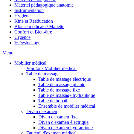
Matériel pédagogique anatomie
Instrumentation
Hygiène
Kiné et Rééducation
Blouse médicale / Mallette
Confort et Bien-être
Urgence
%
Déstockage
Menu
Mobilier médical
Voir tous Mobilier médical
Table de massage
Table de massage électrique
Table de massage pliante
Table de massage fixe
Table de massage hydraulique
Table de bobath
Ensemble de mobilier médical
Divan d'examen
Divan d'examen fixe
Divan d'examen électrique
Divan d'examen hydraulique
Fauteuil d'examen médical