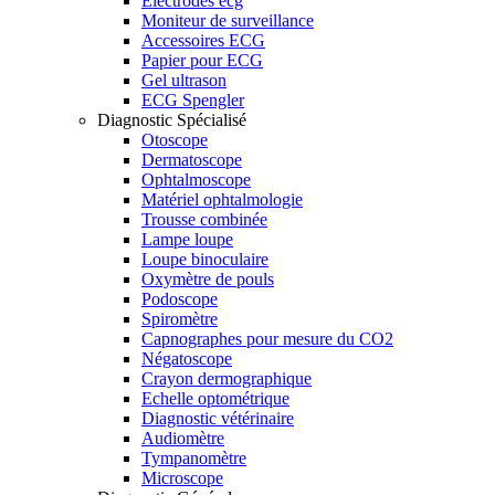
Electrodes ecg
Moniteur de surveillance
Accessoires ECG
Papier pour ECG
Gel ultrason
ECG Spengler
Diagnostic Spécialisé
Otoscope
Dermatoscope
Ophtalmoscope
Matériel ophtalmologie
Trousse combinée
Lampe loupe
Loupe binoculaire
Oxymètre de pouls
Podoscope
Spiromètre
Capnographes pour mesure du CO2
Négatoscope
Crayon dermographique
Echelle optométrique
Diagnostic vétérinaire
Audiomètre
Tympanomètre
Microscope