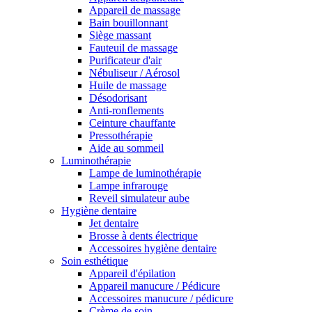
Appareil de massage
Bain bouillonnant
Siège massant
Fauteuil de massage
Purificateur d'air
Nébuliseur / Aérosol
Huile de massage
Désodorisant
Anti-ronflements
Ceinture chauffante
Pressothérapie
Aide au sommeil
Luminothérapie
Lampe de luminothérapie
Lampe infrarouge
Reveil simulateur aube
Hygiène dentaire
Jet dentaire
Brosse à dents électrique
Accessoires hygiène dentaire
Soin esthétique
Appareil d'épilation
Appareil manucure / Pédicure
Accessoires manucure / pédicure
Crème de soin