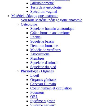
Bilirubinomètre
Tests de gynécologie
Spéculum vaginal
Matériel pédagogique anatomie
Voir tous Matériel pédagogique anatomie
Ostéologie
Squelette humain anatomique
Crâne humain anatomique
Rachis
Squelette bassin
Dentition humaine
Modèle de vertèbres
Articulations
Membres
Squelette d'animal
Squelette du pied
Physiologie / Organes
L'oeil
Organes génitaux
Cerveau Humain
Coeur humain et circulation
Poumons
ORL
Système digestif
Système nerveux