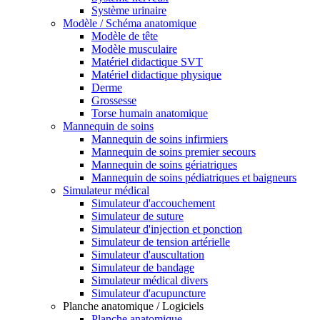
Système urinaire
Modèle / Schéma anatomique
Modèle de tête
Modèle musculaire
Matériel didactique SVT
Matériel didactique physique
Derme
Grossesse
Torse humain anatomique
Mannequin de soins
Mannequin de soins infirmiers
Mannequin de soins premier secours
Mannequin de soins gériatriques
Mannequin de soins pédiatriques et baigneurs
Simulateur médical
Simulateur d'accouchement
Simulateur de suture
Simulateur d'injection et ponction
Simulateur de tension artérielle
Simulateur d'auscultation
Simulateur de bandage
Simulateur médical divers
Simulateur d'acupuncture
Planche anatomique / Logiciels
Planche anatomique