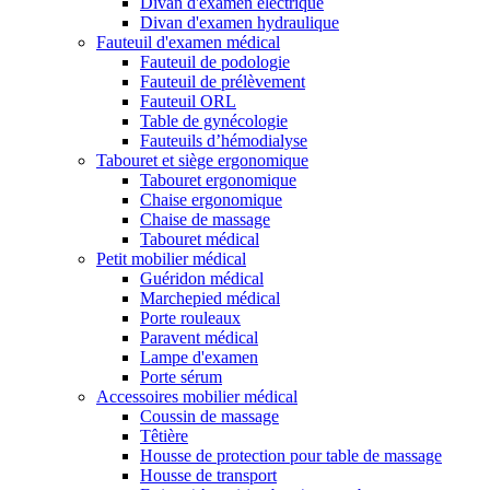
Divan d'examen électrique
Divan d'examen hydraulique
Fauteuil d'examen médical
Fauteuil de podologie
Fauteuil de prélèvement
Fauteuil ORL
Table de gynécologie
Fauteuils d’hémodialyse
Tabouret et siège ergonomique
Tabouret ergonomique
Chaise ergonomique
Chaise de massage
Tabouret médical
Petit mobilier médical
Guéridon médical
Marchepied médical
Porte rouleaux
Paravent médical
Lampe d'examen
Porte sérum
Accessoires mobilier médical
Coussin de massage
Têtière
Housse de protection pour table de massage
Housse de transport