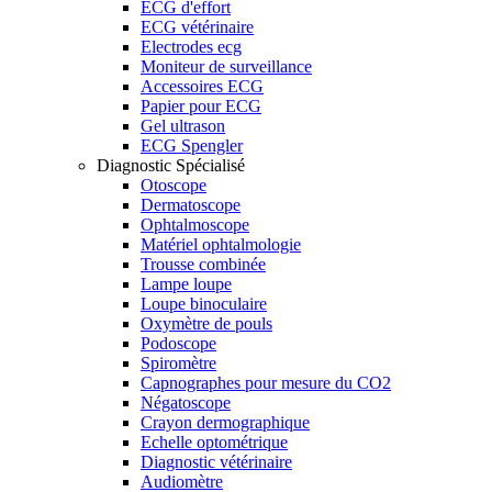
ECG d'effort
ECG vétérinaire
Electrodes ecg
Moniteur de surveillance
Accessoires ECG
Papier pour ECG
Gel ultrason
ECG Spengler
Diagnostic Spécialisé
Otoscope
Dermatoscope
Ophtalmoscope
Matériel ophtalmologie
Trousse combinée
Lampe loupe
Loupe binoculaire
Oxymètre de pouls
Podoscope
Spiromètre
Capnographes pour mesure du CO2
Négatoscope
Crayon dermographique
Echelle optométrique
Diagnostic vétérinaire
Audiomètre