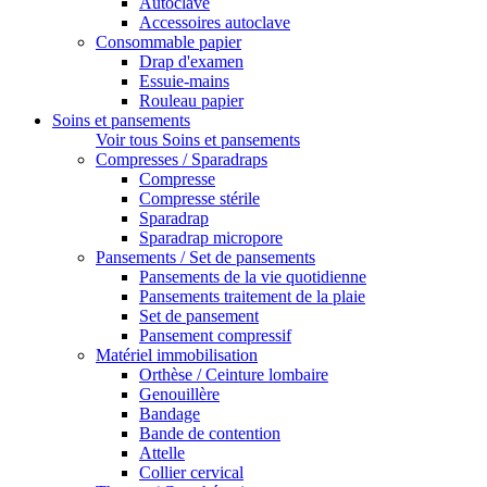
Autoclave
Accessoires autoclave
Consommable papier
Drap d'examen
Essuie-mains
Rouleau papier
Soins et pansements
Voir tous Soins et pansements
Compresses / Sparadraps
Compresse
Compresse stérile
Sparadrap
Sparadrap micropore
Pansements / Set de pansements
Pansements de la vie quotidienne
Pansements traitement de la plaie
Set de pansement
Pansement compressif
Matériel immobilisation
Orthèse / Ceinture lombaire
Genouillère
Bandage
Bande de contention
Attelle
Collier cervical