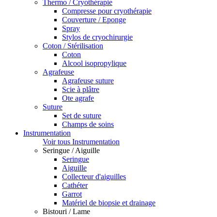
Thermo / Cryothérapie
Compresse pour cryothérapie
Couverture / Eponge
Spray
Stylos de cryochirurgie
Coton / Stérilisation
Coton
Alcool isopropylique
Agrafeuse
Agrafeuse suture
Scie à plâtre
Ote agrafe
Suture
Set de suture
Champs de soins
Instrumentation
Voir tous Instrumentation
Seringue / Aiguille
Seringue
Aiguille
Collecteur d'aiguilles
Cathéter
Garrot
Matériel de biopsie et drainage
Bistouri / Lame