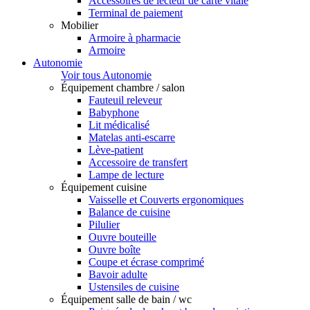
Accessoires de lecteur de carte vitale
Terminal de paiement
Mobilier
Armoire à pharmacie
Armoire
Autonomie
Voir tous Autonomie
Équipement chambre / salon
Fauteuil releveur
Babyphone
Lit médicalisé
Matelas anti-escarre
Lève-patient
Accessoire de transfert
Lampe de lecture
Équipement cuisine
Vaisselle et Couverts ergonomiques
Balance de cuisine
Pilulier
Ouvre bouteille
Ouvre boîte
Coupe et écrase comprimé
Bavoir adulte
Ustensiles de cuisine
Équipement salle de bain / wc