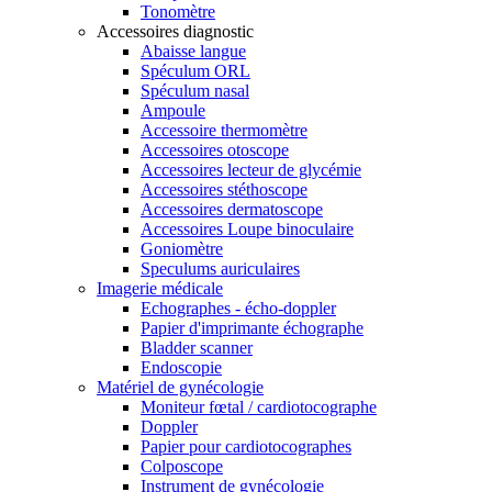
Tonomètre
Accessoires diagnostic
Abaisse langue
Spéculum ORL
Spéculum nasal
Ampoule
Accessoire thermomètre
Accessoires otoscope
Accessoires lecteur de glycémie
Accessoires stéthoscope
Accessoires dermatoscope
Accessoires Loupe binoculaire
Goniomètre
Speculums auriculaires
Imagerie médicale
Echographes - écho-doppler
Papier d'imprimante échographe
Bladder scanner
Endoscopie
Matériel de gynécologie
Moniteur fœtal / cardiotocographe
Doppler
Papier pour cardiotocographes
Colposcope
Instrument de gynécologie