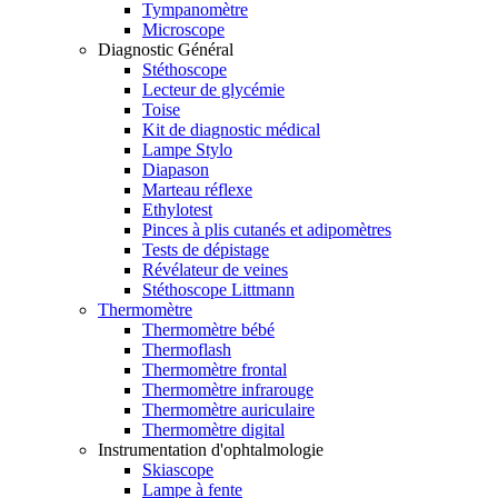
Tympanomètre
Microscope
Diagnostic Général
Stéthoscope
Lecteur de glycémie
Toise
Kit de diagnostic médical
Lampe Stylo
Diapason
Marteau réflexe
Ethylotest
Pinces à plis cutanés et adipomètres
Tests de dépistage
Révélateur de veines
Stéthoscope Littmann
Thermomètre
Thermomètre bébé
Thermoflash
Thermomètre frontal
Thermomètre infrarouge
Thermomètre auriculaire
Thermomètre digital
Instrumentation d'ophtalmologie
Skiascope
Lampe à fente