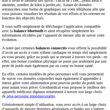
afin d’avoir le meilleur des suivis : calcul de l’IMC, poids idéal à
atteindre, nombre de kilos à perdre,etc. Autant de données
retranscrites sous forme de graphiques sur votre téléphone afin que
vous puissiez visualiser les résultats de vos efforts et les orienter en
fonction des objectifs fixés.
Il vous suffit simplement de télécharger l’application compatible
avec la
balance bluetooth
et ainsi récupérer simplement les
informations récoltées par l’appareil de mesure afin de suivre votre
évolution.
A noter que certaines
balances connectés
vous offrent la possibilité
d’avoir un accès à votre rythme cardiaque en temps réel simplement
en vous pesant, grâce au pouls qui se mesure à travers vos pieds : en
effet, une bonne condition physique ne passe pas seulement par une
perte de poids mais également par un coeur en bonne santé.
En effet, certains modèles de pèse-personnes wifi vous permettent
de suivre vos données corporelles mais également d’apprendre à
mieux gérer votre alimentation pour pouvoir perdre du poids sans
pour autant vous priver. Girodmedical vous propose le meilleur des
appareils médicaux digitaux notamment à travers son large choix
de
pèse-personne impédancemètre
.
Généralement simple d’utilisation, vous avez accès à un large choix
d’appareils de mesure dernières générations et fiables qui s’intègre