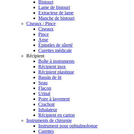
Bistouri
Lame de bistouri
Extracteur de lame
Manche de bistouri
Ciseaux / Pince
Ciseaux
Pince
Anse
Épingles de sûreté
Curettes médicale
Récipient
Boîte à instruments
Récipient inox
Récipient plastique
Bassin de lit
Seau
Flacon
Urinal
Poire à lavement
Crachoir
Inhalateur
Récipient en carton
Instruments de chirurgie
Instrument pour ophtalmologue
Curettes