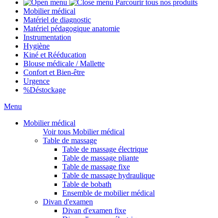
Parcourir tous nos produits
Mobilier médical
Matériel de diagnostic
Matériel pédagogique anatomie
Instrumentation
Hygiène
Kiné et Rééducation
Blouse médicale / Mallette
Confort et Bien-être
Urgence
%
Déstockage
Menu
Mobilier médical
Voir tous Mobilier médical
Table de massage
Table de massage électrique
Table de massage pliante
Table de massage fixe
Table de massage hydraulique
Table de bobath
Ensemble de mobilier médical
Divan d'examen
Divan d'examen fixe