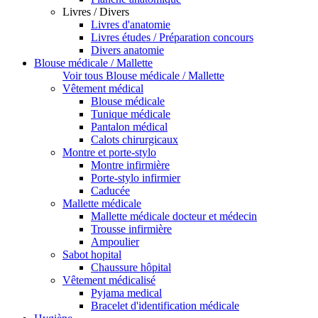
Livres / Divers
Livres d'anatomie
Livres études / Préparation concours
Divers anatomie
Blouse médicale / Mallette
Voir tous Blouse médicale / Mallette
Vêtement médical
Blouse médicale
Tunique médicale
Pantalon médical
Calots chirurgicaux
Montre et porte-stylo
Montre infirmière
Porte-stylo infirmier
Caducée
Mallette médicale
Mallette médicale docteur et médecin
Trousse infirmière
Ampoulier
Sabot hopital
Chaussure hôpital
Vêtement médicalisé
Pyjama medical
Bracelet d'identification médicale