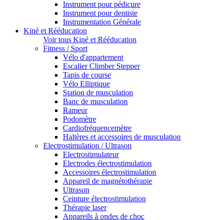
Instrument pour pédicure
Instrument pour dentiste
Instrumentation Générale
Kiné et Rééducation
Voir tous Kiné et Rééducation
Fitness / Sport
Vélo d'appartement
Escalier Climber Stepper
Tapis de course
Vélo Elliptique
Station de musculation
Banc de musculation
Rameur
Podomètre
Cardiofréquencemètre
Haltères et accessoires de musculation
Electrostimulation / Ultrason
Electrostimulateur
Electrodes électrostimulation
Accessoires électrostimulation
Appareil de magnétothérapie
Ultrason
Ceinture électrostimulation
Thérapie laser
Appareils à ondes de choc