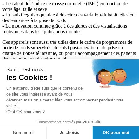
- Le calcul de l’indice de masse corporelle (IMC) en fonction de
votre âge, taille et sexe
- Un suivi régulier qui aide à détecter des variations inhabituelles ou
des tendances à la prise de poids
- La motivation continue grâce à des alertes et des visualisations
motivantes dans les applications mobiles
Ces appareils sont aussi très utiles dans le cadre de programmes de
perte de poids supervisés, de suivi post-opératoire, de prise en
charge de l’obésité infantile, ou pour l’accompagnement des patients
dans un parcours de soins global.
Salut c'est nous...
Une balance connectée est-elle aussi
les Cookies !
précise qu’une balance médicale classique
?
On a attendu d'être sûrs que le contenu de
ce site vous intéresse avant de vous
déranger, mais on aimerait bien vous accompagner pendant votre
visite...
Oui, à condition de choisir un modèle certifié médical, avec une
C'est OK pour vous ?
graduation fine et étalonnage fiable.
Consentements certifiés par
Faut-il une connexion internet en
Non merci
Je choisis
OK pour moi
permanence pour son pèse-personne