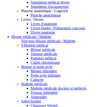
Simulateur médical divers
Simulateur d'acupuncture
Planche anatomique / Logiciels
Planche anatomique
Livres / Divers
Livres d'anatomie
Livres études / Préparation concours
Divers anatomie
Blouse médicale / Mallette
Voir tous Blouse médicale / Mallette
Vêtement médical
Blouse médicale
Tunique médicale
Pantalon médical
Calots chirurgicaux
Montre et porte-stylo
Montre infirmière
Porte-stylo infirmier
Caducée
Mallette médicale
Mallette médicale docteur et médecin
Trousse infirmière
Ampoulier
Sabot hopital
Chaussure hôpital