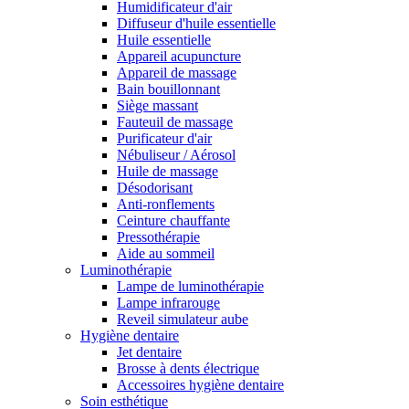
Humidificateur d'air
Diffuseur d'huile essentielle
Huile essentielle
Appareil acupuncture
Appareil de massage
Bain bouillonnant
Siège massant
Fauteuil de massage
Purificateur d'air
Nébuliseur / Aérosol
Huile de massage
Désodorisant
Anti-ronflements
Ceinture chauffante
Pressothérapie
Aide au sommeil
Luminothérapie
Lampe de luminothérapie
Lampe infrarouge
Reveil simulateur aube
Hygiène dentaire
Jet dentaire
Brosse à dents électrique
Accessoires hygiène dentaire
Soin esthétique