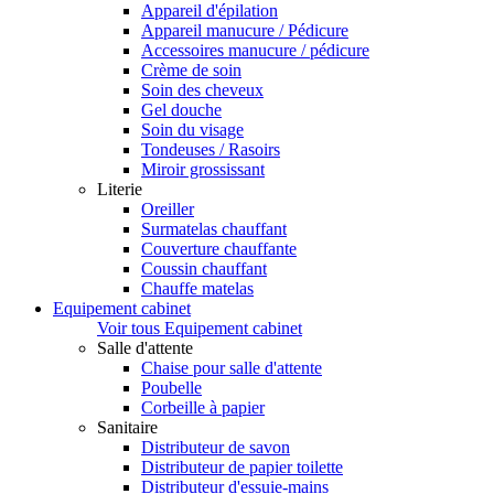
Appareil d'épilation
Appareil manucure / Pédicure
Accessoires manucure / pédicure
Crème de soin
Soin des cheveux
Gel douche
Soin du visage
Tondeuses / Rasoirs
Miroir grossissant
Literie
Oreiller
Surmatelas chauffant
Couverture chauffante
Coussin chauffant
Chauffe matelas
Equipement cabinet
Voir tous Equipement cabinet
Salle d'attente
Chaise pour salle d'attente
Poubelle
Corbeille à papier
Sanitaire
Distributeur de savon
Distributeur de papier toilette
Distributeur d'essuie-mains