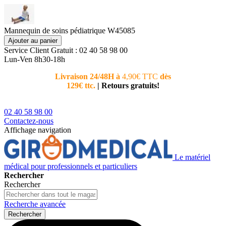
Mannequin de soins pédiatrique W45085
Ajouter au panier
Service Client
Gratuit : 02 40 58 98 00
Lun-Ven 8h30-18h
Livraison 24/48H à
4,90€ TTC
dès
Nouvea
129€ ttc.
|
Retours gratuits!
téléphoni
conseiller
02 40 58 98 00
Contactez-nous
Affichage navigation
Le matériel
médical pour professionnels et particuliers
Rechercher
Rechercher
Recherche avancée
Rechercher