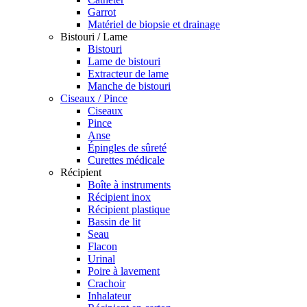
Garrot
Matériel de biopsie et drainage
Bistouri / Lame
Bistouri
Lame de bistouri
Extracteur de lame
Manche de bistouri
Ciseaux / Pince
Ciseaux
Pince
Anse
Épingles de sûreté
Curettes médicale
Récipient
Boîte à instruments
Récipient inox
Récipient plastique
Bassin de lit
Seau
Flacon
Urinal
Poire à lavement
Crachoir
Inhalateur