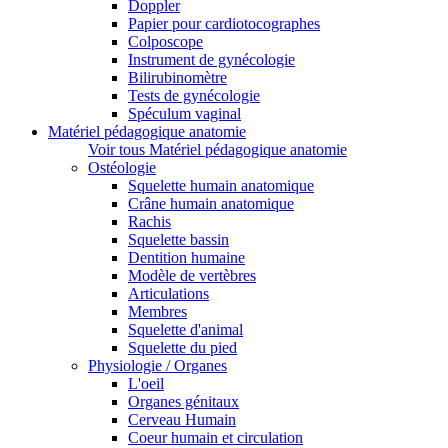
Doppler
Papier pour cardiotocographes
Colposcope
Instrument de gynécologie
Bilirubinomètre
Tests de gynécologie
Spéculum vaginal
Matériel pédagogique anatomie
Voir tous Matériel pédagogique anatomie
Ostéologie
Squelette humain anatomique
Crâne humain anatomique
Rachis
Squelette bassin
Dentition humaine
Modèle de vertèbres
Articulations
Membres
Squelette d'animal
Squelette du pied
Physiologie / Organes
L'oeil
Organes génitaux
Cerveau Humain
Coeur humain et circulation