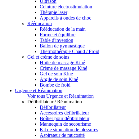
Ultrason
Ceinture électrostimulation
Thérapie laser
Appareils à ondes de choc
Rééducation
Rééducation de la main
Forme et équilibre
Table d'inversion
Ballon de gymnastique
Thermothérapie Chaud / Froid
Gel et crème de soins
Huile de massage Kiné
Crème de massage Kiné
Gel de soin Kiné
Argile de soin Kiné
Bombe de froid
Urgence et Réanimation
Voir tous Urgence et Réanimation
Défibrillateur / Réanimation
Défibrillateur
Accessoires défibrillateur
Boîtier pour défibrillateur
Mannequin de secourisme
Kit de simulation de blessures
Aspirateur de mucosité