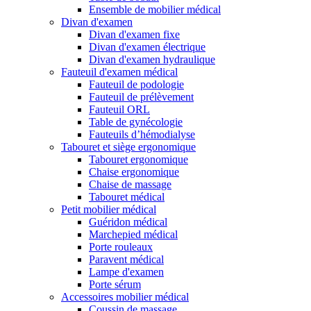
Ensemble de mobilier médical
Divan d'examen
Divan d'examen fixe
Divan d'examen électrique
Divan d'examen hydraulique
Fauteuil d'examen médical
Fauteuil de podologie
Fauteuil de prélèvement
Fauteuil ORL
Table de gynécologie
Fauteuils d’hémodialyse
Tabouret et siège ergonomique
Tabouret ergonomique
Chaise ergonomique
Chaise de massage
Tabouret médical
Petit mobilier médical
Guéridon médical
Marchepied médical
Porte rouleaux
Paravent médical
Lampe d'examen
Porte sérum
Accessoires mobilier médical
Coussin de massage