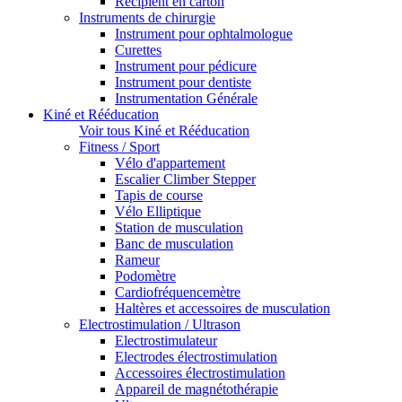
Récipient en carton
Instruments de chirurgie
Instrument pour ophtalmologue
Curettes
Instrument pour pédicure
Instrument pour dentiste
Instrumentation Générale
Kiné et Rééducation
Voir tous Kiné et Rééducation
Fitness / Sport
Vélo d'appartement
Escalier Climber Stepper
Tapis de course
Vélo Elliptique
Station de musculation
Banc de musculation
Rameur
Podomètre
Cardiofréquencemètre
Haltères et accessoires de musculation
Electrostimulation / Ultrason
Electrostimulateur
Electrodes électrostimulation
Accessoires électrostimulation
Appareil de magnétothérapie