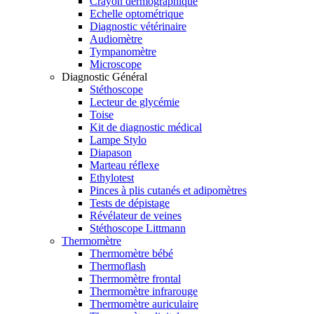
Crayon dermographique
Echelle optométrique
Diagnostic vétérinaire
Audiomètre
Tympanomètre
Microscope
Diagnostic Général
Stéthoscope
Lecteur de glycémie
Toise
Kit de diagnostic médical
Lampe Stylo
Diapason
Marteau réflexe
Ethylotest
Pinces à plis cutanés et adipomètres
Tests de dépistage
Révélateur de veines
Stéthoscope Littmann
Thermomètre
Thermomètre bébé
Thermoflash
Thermomètre frontal
Thermomètre infrarouge
Thermomètre auriculaire