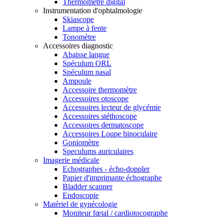
Thermomètre digital
Instrumentation d'ophtalmologie
Skiascope
Lampe à fente
Tonomètre
Accessoires diagnostic
Abaisse langue
Spéculum ORL
Spéculum nasal
Ampoule
Accessoire thermomètre
Accessoires otoscope
Accessoires lecteur de glycémie
Accessoires stéthoscope
Accessoires dermatoscope
Accessoires Loupe binoculaire
Goniomètre
Speculums auriculaires
Imagerie médicale
Echographes - écho-doppler
Papier d'imprimante échographe
Bladder scanner
Endoscopie
Matériel de gynécologie
Moniteur fœtal / cardiotocographe