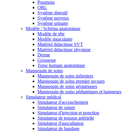
Poumons
ORL
Système digestif
Système nerveux
Système urinaire
Modèle / Schéma anatomique
Modèle de tête
Modèle musculaire
Matériel didactique SVT
Matériel didactique physique
Derme
Grossesse
Torse humain anatomique
Mannequin de soins
Mannequin de soins infirmiers
Mannequin de soins premier secours
Mannequin de soins gériatriques
Mannequin de soins pédiatriques et baigneurs
Simulateur médical
Simulateur d'accouchement
Simulateur de suture
Simulateur d'injection et ponction
Simulateur de tension artérielle
Simulateur d'auscultation
Simulateur de bandage