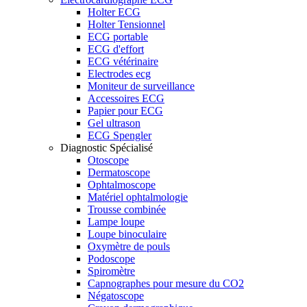
Holter ECG
Holter Tensionnel
ECG portable
ECG d'effort
ECG vétérinaire
Electrodes ecg
Moniteur de surveillance
Accessoires ECG
Papier pour ECG
Gel ultrason
ECG Spengler
Diagnostic Spécialisé
Otoscope
Dermatoscope
Ophtalmoscope
Matériel ophtalmologie
Trousse combinée
Lampe loupe
Loupe binoculaire
Oxymètre de pouls
Podoscope
Spiromètre
Capnographes pour mesure du CO2
Négatoscope