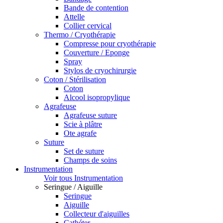
Bande de contention
Attelle
Collier cervical
Thermo / Cryothérapie
Compresse pour cryothérapie
Couverture / Eponge
Spray
Stylos de cryochirurgie
Coton / Stérilisation
Coton
Alcool isopropylique
Agrafeuse
Agrafeuse suture
Scie à plâtre
Ote agrafe
Suture
Set de suture
Champs de soins
Instrumentation
Voir tous Instrumentation
Seringue / Aiguille
Seringue
Aiguille
Collecteur d'aiguilles
Cathéter