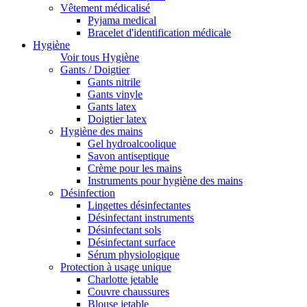
Vêtement médicalisé
Pyjama medical
Bracelet d'identification médicale
Hygiène
Voir tous Hygiène
Gants / Doigtier
Gants nitrile
Gants vinyle
Gants latex
Doigtier latex
Hygiène des mains
Gel hydroalcoolique
Savon antiseptique
Crème pour les mains
Instruments pour hygiène des mains
Désinfection
Lingettes désinfectantes
Désinfectant instruments
Désinfectant sols
Désinfectant surface
Sérum physiologique
Protection à usage unique
Charlotte jetable
Couvre chaussures
Blouse jetable