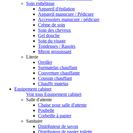
Soin esthétique
Appareil d'épilation
Appareil manucure / Pédicure
Accessoires manucure / pédicure
Crème de soin
Soin des cheveux
Gel douche
Soin du visage
Tondeuses / Rasoirs
Miroir grossissant
Literie
Oreiller
Surmatelas chauffant
Couverture chauffante
Coussin chauffant
Chauffe matelas
Equipement cabinet
Voir tous Equipement cabinet
Salle d'attente
Chaise pour salle d'attente
Poubelle
Corbeille à papier
Sanitaire
Distributeur de savon
Distributeur de papier toilette