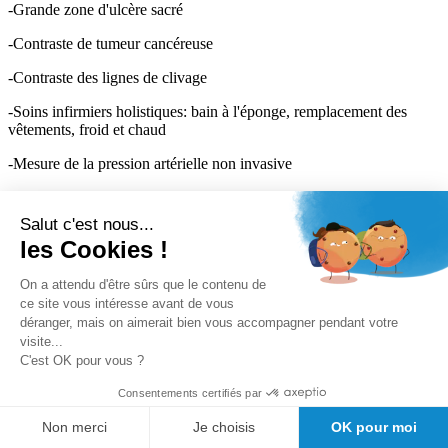
-Grande zone d'ulcère sacré
-Contraste de tumeur cancéreuse
-Contraste des lignes de clivage
-Soins infirmiers holistiques: bain à l'éponge, remplacement des
vêtements, froid et chaud
-Mesure de la pression artérielle non invasive
-La pression systolique et diastolique peut être réglée
individuellement par étapes de 1mmHg
Salut c'est nous...
les Cookies !
-Pression systolique 0-300mmHg, pression diastolique 0-300Hg
Plus d'informations
On a attendu d'être sûrs que le contenu de
Avis clients
ce site vous intéresse avant de vous
déranger, mais on aimerait bien vous accompagner pendant votre
Cyril M.
publié le 26/12/2025
suite à une commande du 12/12/2025
visite...
C'est OK pour vous ?
2/5
Consentements certifiés par
Notice en chinois, pas d'adaptateur pour la prise de courant ... au
standard chinois aussi. Bref, le matériel est en transfert, mais pas
Non merci
Je choisis
OK pour moi
vérifié. Dommage.