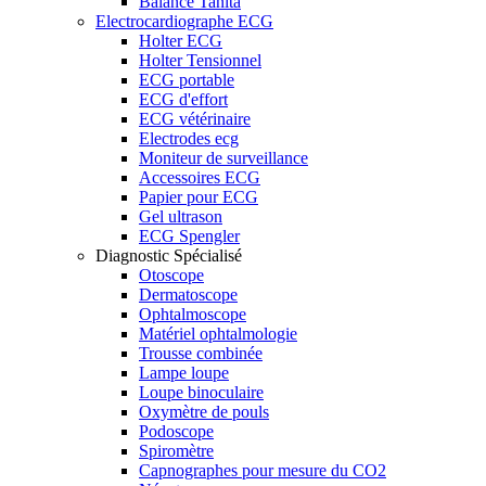
Balance Tanita
Electrocardiographe ECG
Holter ECG
Holter Tensionnel
ECG portable
ECG d'effort
ECG vétérinaire
Electrodes ecg
Moniteur de surveillance
Accessoires ECG
Papier pour ECG
Gel ultrason
ECG Spengler
Diagnostic Spécialisé
Otoscope
Dermatoscope
Ophtalmoscope
Matériel ophtalmologie
Trousse combinée
Lampe loupe
Loupe binoculaire
Oxymètre de pouls
Podoscope
Spiromètre
Capnographes pour mesure du CO2