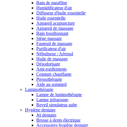
Bain de paraffine
Humidificateur d'air
Diffuseur d'huile essentielle
Huile essentielle
Appareil acupuncture
Appareil de massage
Bain bouillonnant
Siège massant
Fauteuil de massage
Purificateur d'air
Nébuliseur / Aérosol
Huile de massage
Désodorisant
Anti-ronflements
Ceinture chauffante
Pressothérapie
Aide au sommeil
Luminothérapie
Lampe de luminothérapie
Lampe infrarouge
Reveil simulateur aube
Hygiène dentaire
Jet dentaire
Brosse à dents électrique
Accessoires hygiène dentaire