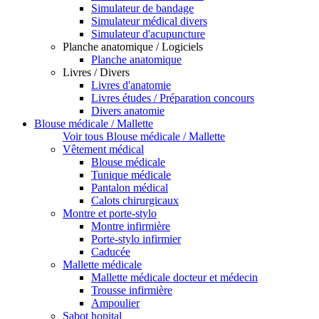
Simulateur de bandage
Simulateur médical divers
Simulateur d'acupuncture
Planche anatomique / Logiciels
Planche anatomique
Livres / Divers
Livres d'anatomie
Livres études / Préparation concours
Divers anatomie
Blouse médicale / Mallette
Voir tous Blouse médicale / Mallette
Vêtement médical
Blouse médicale
Tunique médicale
Pantalon médical
Calots chirurgicaux
Montre et porte-stylo
Montre infirmière
Porte-stylo infirmier
Caducée
Mallette médicale
Mallette médicale docteur et médecin
Trousse infirmière
Ampoulier
Sabot hopital