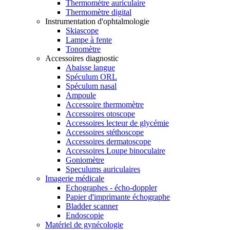
Thermomètre auriculaire
Thermomètre digital
Instrumentation d'ophtalmologie
Skiascope
Lampe à fente
Tonomètre
Accessoires diagnostic
Abaisse langue
Spéculum ORL
Spéculum nasal
Ampoule
Accessoire thermomètre
Accessoires otoscope
Accessoires lecteur de glycémie
Accessoires stéthoscope
Accessoires dermatoscope
Accessoires Loupe binoculaire
Goniomètre
Speculums auriculaires
Imagerie médicale
Echographes - écho-doppler
Papier d'imprimante échographe
Bladder scanner
Endoscopie
Matériel de gynécologie