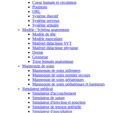
Coeur humain et circulation
Poumons
ORL
Système digestif
Système nerveux
Système urinaire
Modèle / Schéma anatomique
Modèle de tête
Modèle musculaire
Matériel didactique SVT
Matériel didactique physique
Derme
Grossesse
Torse humain anatomique
Mannequin de soins
Mannequin de soins infirmiers
Mannequin de soins premier secours
Mannequin de soins gériatriques
Mannequin de soins pédiatriques et baigneurs
Simulateur médical
Simulateur d'accouchement
Simulateur de suture
Simulateur d'injection et ponction
Simulateur de tension artérielle
Simulateur d'auscultation