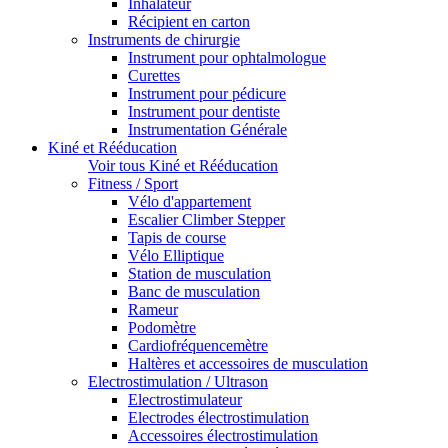
Inhalateur
Récipient en carton
Instruments de chirurgie
Instrument pour ophtalmologue
Curettes
Instrument pour pédicure
Instrument pour dentiste
Instrumentation Générale
Kiné et Rééducation
Voir tous Kiné et Rééducation
Fitness / Sport
Vélo d'appartement
Escalier Climber Stepper
Tapis de course
Vélo Elliptique
Station de musculation
Banc de musculation
Rameur
Podomètre
Cardiofréquencemètre
Haltères et accessoires de musculation
Electrostimulation / Ultrason
Electrostimulateur
Electrodes électrostimulation
Accessoires électrostimulation