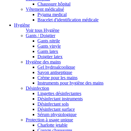
Chaussure hôpital
Vêtement médicalisé
Pyjama medical
Bracelet d'identification médicale
Hygiène
Voir tous Hygiène
Gants / Doigtier
Gants nitrile
Gants vinyle
Gants latex
Doigtier latex
Hygiène des mains
Gel hydroalcoolique
Savon antiseptique
Crème pour les mains
Instruments pour hygiène des mains
Désinfection
Lingettes désinfectantes
Désinfectant instruments
Désinfectant sols
Désinfectant surface
Sérum physiologique
Protection à usage unique
Charlotte jetable
Couvre chaussures