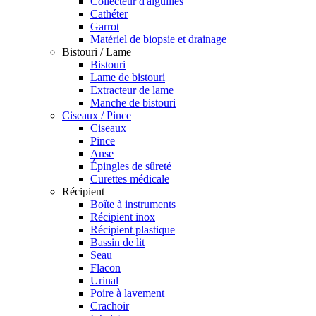
Collecteur d'aiguilles
Cathéter
Garrot
Matériel de biopsie et drainage
Bistouri / Lame
Bistouri
Lame de bistouri
Extracteur de lame
Manche de bistouri
Ciseaux / Pince
Ciseaux
Pince
Anse
Épingles de sûreté
Curettes médicale
Récipient
Boîte à instruments
Récipient inox
Récipient plastique
Bassin de lit
Seau
Flacon
Urinal
Poire à lavement
Crachoir