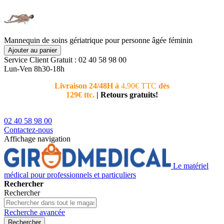
Mannequin de soins gériatrique pour personne âgée féminin
Ajouter au panier
Service Client
Gratuit : 02 40 58 98 00
Lun-Ven 8h30-18h
Livraison 24/48H à
4,90€ TTC
dès
Nouvea
129€ ttc.
|
Retours gratuits!
téléphoni
conseiller
02 40 58 98 00
Contactez-nous
Affichage navigation
Le matériel
médical pour professionnels et particuliers
Rechercher
Rechercher
Recherche avancée
Rechercher