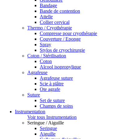
Bandage
Bande de contention
Attelle
Collier cervical
Thermo / Cryothérapie
Compresse pour cryothérapie
Couverture / Eponge
Spray
Stylos de cryochirurgie
Coton / Stérilisation
Coton
Alcool isopropylique
Agrafeuse
Agrafeuse suture
Scie à plâtre
Ote agrafe
Suture
Set de suture
Champs de soins
Instrumentation
Voir tous Instrumentation
Seringue / Aiguille
Seringue
Aiguille