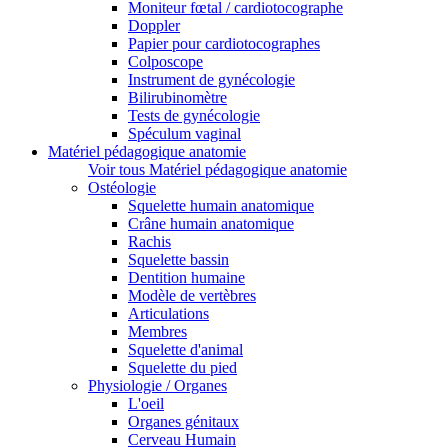
Moniteur fœtal / cardiotocographe
Doppler
Papier pour cardiotocographes
Colposcope
Instrument de gynécologie
Bilirubinomètre
Tests de gynécologie
Spéculum vaginal
Matériel pédagogique anatomie
Voir tous Matériel pédagogique anatomie
Ostéologie
Squelette humain anatomique
Crâne humain anatomique
Rachis
Squelette bassin
Dentition humaine
Modèle de vertèbres
Articulations
Membres
Squelette d'animal
Squelette du pied
Physiologie / Organes
L'oeil
Organes génitaux
Cerveau Humain