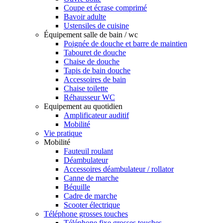
Coupe et écrase comprimé
Bavoir adulte
Ustensiles de cuisine
Équipement salle de bain / wc
Poignée de douche et barre de maintien
Tabouret de douche
Chaise de douche
Tapis de bain douche
Accessoires de bain
Chaise toilette
Réhausseur WC
Equipement au quotidien
Amplificateur auditif
Mobilité
Vie pratique
Mobilité
Fauteuil roulant
Déambulateur
Accessoires déambulateur / rollator
Canne de marche
Béquille
Cadre de marche
Scooter électrique
Téléphone grosses touches
Téléphone fixe grosses touches