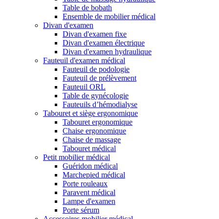
Table de bobath
Ensemble de mobilier médical
Divan d'examen
Divan d'examen fixe
Divan d'examen électrique
Divan d'examen hydraulique
Fauteuil d'examen médical
Fauteuil de podologie
Fauteuil de prélèvement
Fauteuil ORL
Table de gynécologie
Fauteuils d’hémodialyse
Tabouret et siège ergonomique
Tabouret ergonomique
Chaise ergonomique
Chaise de massage
Tabouret médical
Petit mobilier médical
Guéridon médical
Marchepied médical
Porte rouleaux
Paravent médical
Lampe d'examen
Porte sérum
Accessoires mobilier médical