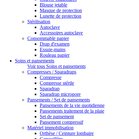
Blouse jetable
Masque de protection
Lunette de protection
Stérilisation
Autoclave
Accessoires autoclave
Consommable papier
Drap d'examen
Essuie-mains
Rouleau papier
Soins et pansements
Voir tous Soins et pansements
Compresses / Sparadraps
Compresse
Compresse stérile
Sparadrap
Sparadrap micropore
Pansements / Set de pansements
Pansements de la vie quotidienne
Pansements traitement de la plaie
Set de pansement
Pansement compressif
Matériel immobilisation
Orthèse / Ceinture lombaire
Genouillère