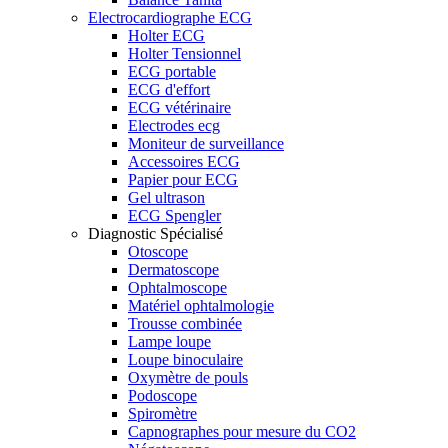
Electrocardiographe ECG
Holter ECG
Holter Tensionnel
ECG portable
ECG d'effort
ECG vétérinaire
Electrodes ecg
Moniteur de surveillance
Accessoires ECG
Papier pour ECG
Gel ultrason
ECG Spengler
Diagnostic Spécialisé
Otoscope
Dermatoscope
Ophtalmoscope
Matériel ophtalmologie
Trousse combinée
Lampe loupe
Loupe binoculaire
Oxymètre de pouls
Podoscope
Spiromètre
Capnographes pour mesure du CO2