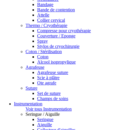
Bandage
Bande de contention
Attelle
Collier cervical
Thermo / Cryothérapie
Compresse pour cryothérapie
Couverture / Eponge
Spray
Stylos de cryochirurgie
Coton / Stérilisation
Coton
Alcool isopropylique
Agrafeuse
Agrafeuse suture
Scie à plâtre
Ote agrafe
Suture
Set de suture
Champs de soins
Instrumentation
Voir tous Instrumentation
Seringue / Aiguille
Seringue
Aiguille
Collecteur d'aiguilles