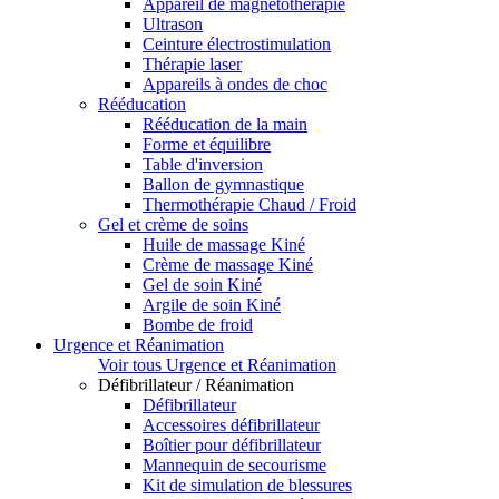
Appareil de magnétothérapie
Ultrason
Ceinture électrostimulation
Thérapie laser
Appareils à ondes de choc
Rééducation
Rééducation de la main
Forme et équilibre
Table d'inversion
Ballon de gymnastique
Thermothérapie Chaud / Froid
Gel et crème de soins
Huile de massage Kiné
Crème de massage Kiné
Gel de soin Kiné
Argile de soin Kiné
Bombe de froid
Urgence et Réanimation
Voir tous Urgence et Réanimation
Défibrillateur / Réanimation
Défibrillateur
Accessoires défibrillateur
Boîtier pour défibrillateur
Mannequin de secourisme
Kit de simulation de blessures