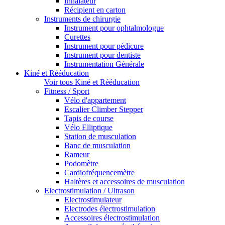
Inhalateur
Récipient en carton
Instruments de chirurgie
Instrument pour ophtalmologue
Curettes
Instrument pour pédicure
Instrument pour dentiste
Instrumentation Générale
Kiné et Rééducation
Voir tous Kiné et Rééducation
Fitness / Sport
Vélo d'appartement
Escalier Climber Stepper
Tapis de course
Vélo Elliptique
Station de musculation
Banc de musculation
Rameur
Podomètre
Cardiofréquencemètre
Haltères et accessoires de musculation
Electrostimulation / Ultrason
Electrostimulateur
Electrodes électrostimulation
Accessoires électrostimulation