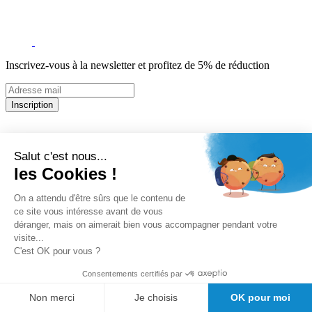
Inscrivez-vous à la newsletter et profitez de 5% de réduction
Inscription
5% de remise valable sur votre prochaine commande de matériel
médical !
Offres promotionnelles, nouveautés, dernières tendances : soyez les
Salut c'est nous...
premiers informés !
les Cookies !
A propos de Girodmedical
On a attendu d'être sûrs que le contenu de
ce site vous intéresse avant de vous
Qui sommes-nous?
déranger, mais on aimerait bien vous accompagner pendant votre
Mandats administratifs Chorus
visite...
Le Blog de GirodMedical
C'est OK pour vous ?
Nos engagements
Offre spéciale étudiants
Consentements certifiés par
Demande de devis
Bon de commande PDF
Non merci
Je choisis
OK pour moi
Découvrez Doctolib pour les médecins