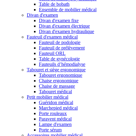
Table de bobath
Ensemble de mobilier médical
Divan d'examen
Divan d'examen fixe
Divan d'examen électrique
Divan d'examen hydraulique
Fauteuil d'examen médical
Fauteuil de podologie
Fauteuil de prélèvement
Fauteuil ORL
Table de gynécologie
Fauteuils d’hémodialyse
Tabouret et siège ergonomique
Tabouret ergonomique
Chaise ergonomique
Chaise de massage
Tabouret médical
Petit mobilier médical
Guéridon médical
Marchepied médical
Porte rouleaux
Paravent médical
Lampe d'examen
Porte sérum
Accessoires mobilier médical