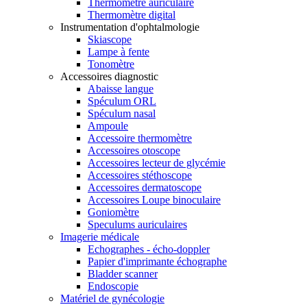
Thermomètre auriculaire
Thermomètre digital
Instrumentation d'ophtalmologie
Skiascope
Lampe à fente
Tonomètre
Accessoires diagnostic
Abaisse langue
Spéculum ORL
Spéculum nasal
Ampoule
Accessoire thermomètre
Accessoires otoscope
Accessoires lecteur de glycémie
Accessoires stéthoscope
Accessoires dermatoscope
Accessoires Loupe binoculaire
Goniomètre
Speculums auriculaires
Imagerie médicale
Echographes - écho-doppler
Papier d'imprimante échographe
Bladder scanner
Endoscopie
Matériel de gynécologie