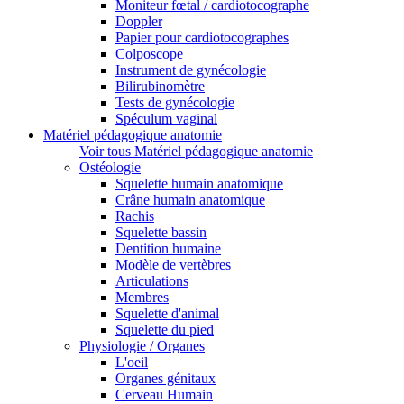
Moniteur fœtal / cardiotocographe
Doppler
Papier pour cardiotocographes
Colposcope
Instrument de gynécologie
Bilirubinomètre
Tests de gynécologie
Spéculum vaginal
Matériel pédagogique anatomie
Voir tous Matériel pédagogique anatomie
Ostéologie
Squelette humain anatomique
Crâne humain anatomique
Rachis
Squelette bassin
Dentition humaine
Modèle de vertèbres
Articulations
Membres
Squelette d'animal
Squelette du pied
Physiologie / Organes
L'oeil
Organes génitaux
Cerveau Humain