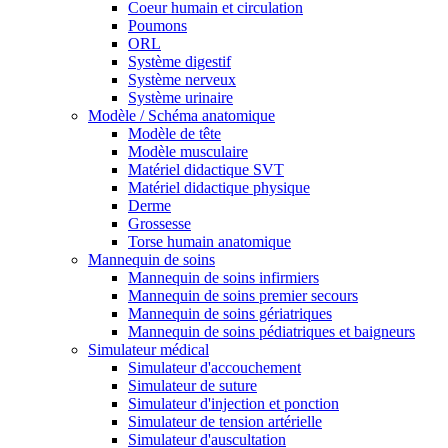
Coeur humain et circulation
Poumons
ORL
Système digestif
Système nerveux
Système urinaire
Modèle / Schéma anatomique
Modèle de tête
Modèle musculaire
Matériel didactique SVT
Matériel didactique physique
Derme
Grossesse
Torse humain anatomique
Mannequin de soins
Mannequin de soins infirmiers
Mannequin de soins premier secours
Mannequin de soins gériatriques
Mannequin de soins pédiatriques et baigneurs
Simulateur médical
Simulateur d'accouchement
Simulateur de suture
Simulateur d'injection et ponction
Simulateur de tension artérielle
Simulateur d'auscultation