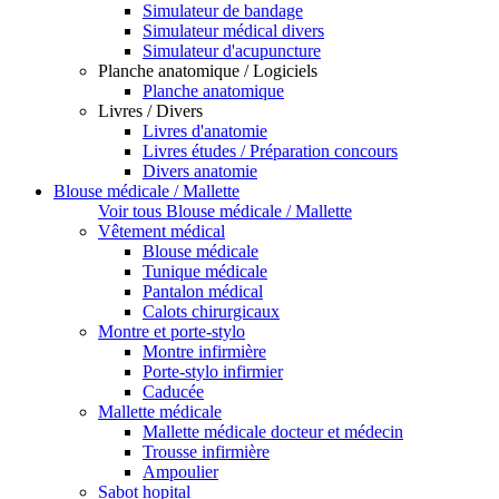
Simulateur de bandage
Simulateur médical divers
Simulateur d'acupuncture
Planche anatomique / Logiciels
Planche anatomique
Livres / Divers
Livres d'anatomie
Livres études / Préparation concours
Divers anatomie
Blouse médicale / Mallette
Voir tous Blouse médicale / Mallette
Vêtement médical
Blouse médicale
Tunique médicale
Pantalon médical
Calots chirurgicaux
Montre et porte-stylo
Montre infirmière
Porte-stylo infirmier
Caducée
Mallette médicale
Mallette médicale docteur et médecin
Trousse infirmière
Ampoulier
Sabot hopital