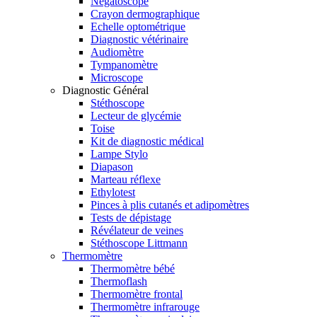
Négatoscope
Crayon dermographique
Echelle optométrique
Diagnostic vétérinaire
Audiomètre
Tympanomètre
Microscope
Diagnostic Général
Stéthoscope
Lecteur de glycémie
Toise
Kit de diagnostic médical
Lampe Stylo
Diapason
Marteau réflexe
Ethylotest
Pinces à plis cutanés et adipomètres
Tests de dépistage
Révélateur de veines
Stéthoscope Littmann
Thermomètre
Thermomètre bébé
Thermoflash
Thermomètre frontal
Thermomètre infrarouge