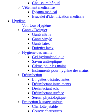
Chaussure hôpital
Vêtement médicalisé
Pyjama medical
Bracelet d'identification médicale
Hygiène
Voir tous Hygiène
Gants / Doigtier
Gants nitrile
Gants vinyle
Gants latex
Doigtier latex
Hygiène des mains
Gel hydroalcoolique
Savon antiseptique
Crème pour les mains
Instruments pour hygiène des mains
Désinfection
Lingettes désinfectantes
Désinfectant instruments
Désinfectant sols
Désinfectant surface
Sérum physiologique
Protection à usage unique
Charlotte jetable
Couvre chaussures