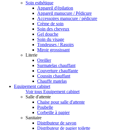
Soin esthétique
Appareil d'épilation
Appareil manucure / Pédicure
Accessoires manucure / pédicure
Crème de soin
Soin des cheveux
Gel douche
Soin du visage
Tondeuses / Rasoirs
Miroir grossissant
Literie
Oreiller
Surmatelas chauffant
Couverture chauffante
Coussin chauffant
Chauffe matelas
Equipement cabinet
Voir tous Equipement cabinet
Salle d'attente
Chaise pour salle d'attente
Poubelle
Corbeille à papier
Sanitaire
Distributeur de savon
Distributeur de papier toilette