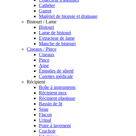
Cathéter
Garrot
Matériel de biopsie et drainage
Bistouri / Lame
Bistouri
Lame de bistouri
Extracteur de lame
Manche de bistouri
Ciseaux / Pince
Ciseaux
Pince
Anse
Épingles de sûreté
Curettes médicale
Récipient
Boîte à instruments
Récipient inox
Récipient plastique
Bassin de lit
Seau
Flacon
Urinal
Poire à lavement
Crachoir