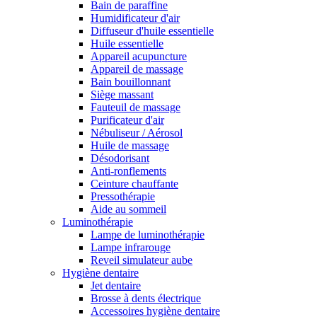
Bain de paraffine
Humidificateur d'air
Diffuseur d'huile essentielle
Huile essentielle
Appareil acupuncture
Appareil de massage
Bain bouillonnant
Siège massant
Fauteuil de massage
Purificateur d'air
Nébuliseur / Aérosol
Huile de massage
Désodorisant
Anti-ronflements
Ceinture chauffante
Pressothérapie
Aide au sommeil
Luminothérapie
Lampe de luminothérapie
Lampe infrarouge
Reveil simulateur aube
Hygiène dentaire
Jet dentaire
Brosse à dents électrique
Accessoires hygiène dentaire