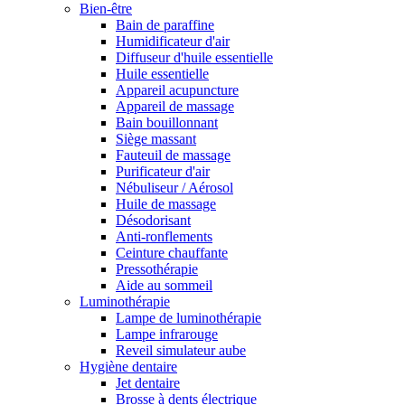
Bien-être
Bain de paraffine
Humidificateur d'air
Diffuseur d'huile essentielle
Huile essentielle
Appareil acupuncture
Appareil de massage
Bain bouillonnant
Siège massant
Fauteuil de massage
Purificateur d'air
Nébuliseur / Aérosol
Huile de massage
Désodorisant
Anti-ronflements
Ceinture chauffante
Pressothérapie
Aide au sommeil
Luminothérapie
Lampe de luminothérapie
Lampe infrarouge
Reveil simulateur aube
Hygiène dentaire
Jet dentaire
Brosse à dents électrique