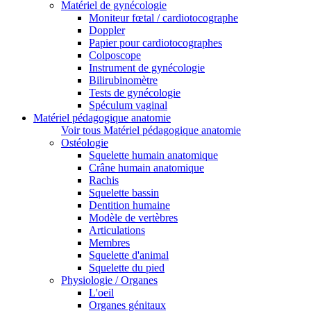
Matériel de gynécologie
Moniteur fœtal / cardiotocographe
Doppler
Papier pour cardiotocographes
Colposcope
Instrument de gynécologie
Bilirubinomètre
Tests de gynécologie
Spéculum vaginal
Matériel pédagogique anatomie
Voir tous Matériel pédagogique anatomie
Ostéologie
Squelette humain anatomique
Crâne humain anatomique
Rachis
Squelette bassin
Dentition humaine
Modèle de vertèbres
Articulations
Membres
Squelette d'animal
Squelette du pied
Physiologie / Organes
L'oeil
Organes génitaux