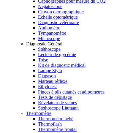
Capnographes pour mesure du CO2
Négatoscope
Crayon dermographique
Echelle optométrique
Diagnostic vétérinaire
Audiomètre
Tympanomètre
Microscope
Diagnostic Général
Stéthoscope
Lecteur de glycémie
Toise
Kit de diagnostic médical
Lampe Stylo
Diapason
Marteau réflexe
Ethylotest
Pinces à plis cutanés et adipomètres
Tests de dépistage
Révélateur de veines
Stéthoscope Littmann
Thermomètre
Thermomètre bébé
Thermoflash
Thermomètre frontal