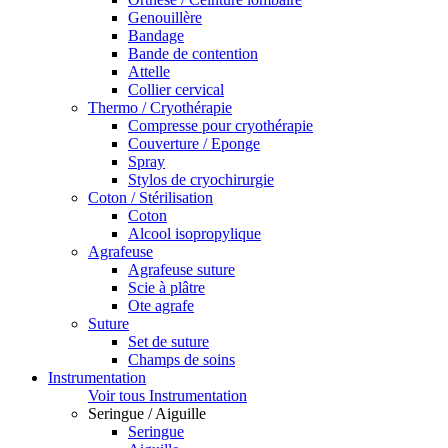
Genouillère
Bandage
Bande de contention
Attelle
Collier cervical
Thermo / Cryothérapie
Compresse pour cryothérapie
Couverture / Eponge
Spray
Stylos de cryochirurgie
Coton / Stérilisation
Coton
Alcool isopropylique
Agrafeuse
Agrafeuse suture
Scie à plâtre
Ote agrafe
Suture
Set de suture
Champs de soins
Instrumentation
Voir tous Instrumentation
Seringue / Aiguille
Seringue