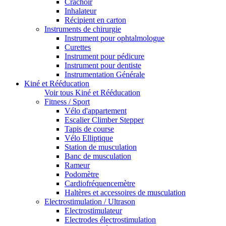
Crachoir
Inhalateur
Récipient en carton
Instruments de chirurgie
Instrument pour ophtalmologue
Curettes
Instrument pour pédicure
Instrument pour dentiste
Instrumentation Générale
Kiné et Rééducation
Voir tous Kiné et Rééducation
Fitness / Sport
Vélo d'appartement
Escalier Climber Stepper
Tapis de course
Vélo Elliptique
Station de musculation
Banc de musculation
Rameur
Podomètre
Cardiofréquencemètre
Haltères et accessoires de musculation
Electrostimulation / Ultrason
Electrostimulateur
Electrodes électrostimulation