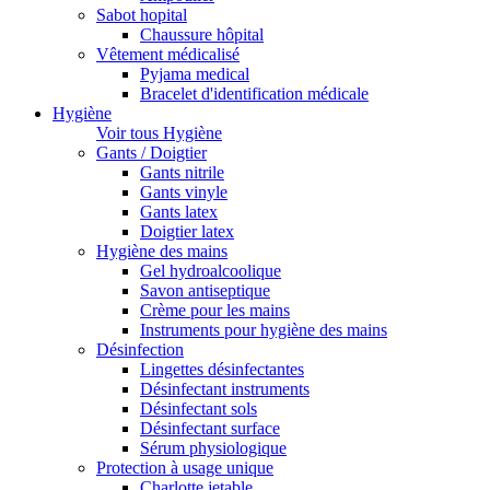
Sabot hopital
Chaussure hôpital
Vêtement médicalisé
Pyjama medical
Bracelet d'identification médicale
Hygiène
Voir tous Hygiène
Gants / Doigtier
Gants nitrile
Gants vinyle
Gants latex
Doigtier latex
Hygiène des mains
Gel hydroalcoolique
Savon antiseptique
Crème pour les mains
Instruments pour hygiène des mains
Désinfection
Lingettes désinfectantes
Désinfectant instruments
Désinfectant sols
Désinfectant surface
Sérum physiologique
Protection à usage unique
Charlotte jetable