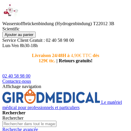
Wasserstoffbrückenbindung (Hydrogenbindung) T22012 3B
Scientific
Ajouter au panier
Service Client
Gratuit : 02 40 58 98 00
Lun-Ven 8h30-18h
Livraison 24/48H à
4,90€ TTC
dès
Nouvea
129€ ttc.
|
Retours gratuits!
téléphoni
conseiller
02 40 58 98 00
Contactez-nous
Affichage navigation
Le matériel
médical pour professionnels et particuliers
Rechercher
Rechercher
Recherche avancée