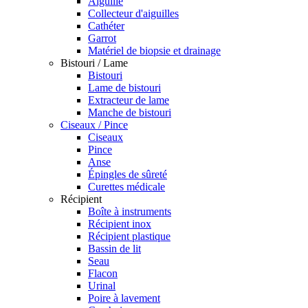
Aiguille
Collecteur d'aiguilles
Cathéter
Garrot
Matériel de biopsie et drainage
Bistouri / Lame
Bistouri
Lame de bistouri
Extracteur de lame
Manche de bistouri
Ciseaux / Pince
Ciseaux
Pince
Anse
Épingles de sûreté
Curettes médicale
Récipient
Boîte à instruments
Récipient inox
Récipient plastique
Bassin de lit
Seau
Flacon
Urinal
Poire à lavement