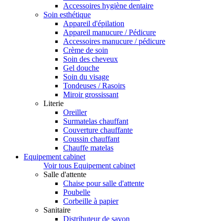
Accessoires hygiène dentaire
Soin esthétique
Appareil d'épilation
Appareil manucure / Pédicure
Accessoires manucure / pédicure
Crème de soin
Soin des cheveux
Gel douche
Soin du visage
Tondeuses / Rasoirs
Miroir grossissant
Literie
Oreiller
Surmatelas chauffant
Couverture chauffante
Coussin chauffant
Chauffe matelas
Equipement cabinet
Voir tous Equipement cabinet
Salle d'attente
Chaise pour salle d'attente
Poubelle
Corbeille à papier
Sanitaire
Distributeur de savon