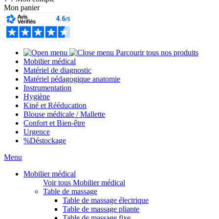
Mon panier
Parcourir tous nos produits
Mobilier médical
Matériel de diagnostic
Matériel pédagogique anatomie
Instrumentation
Hygiène
Kiné et Rééducation
Blouse médicale / Mallette
Confort et Bien-être
Urgence
%
Déstockage
Menu
Mobilier médical
Voir tous Mobilier médical
Table de massage
Table de massage électrique
Table de massage pliante
Table de massage fixe