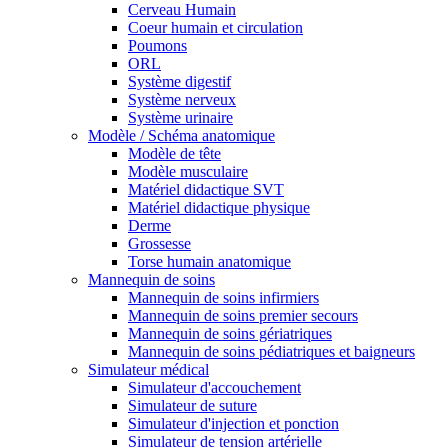
Cerveau Humain
Coeur humain et circulation
Poumons
ORL
Système digestif
Système nerveux
Système urinaire
Modèle / Schéma anatomique
Modèle de tête
Modèle musculaire
Matériel didactique SVT
Matériel didactique physique
Derme
Grossesse
Torse humain anatomique
Mannequin de soins
Mannequin de soins infirmiers
Mannequin de soins premier secours
Mannequin de soins gériatriques
Mannequin de soins pédiatriques et baigneurs
Simulateur médical
Simulateur d'accouchement
Simulateur de suture
Simulateur d'injection et ponction
Simulateur de tension artérielle