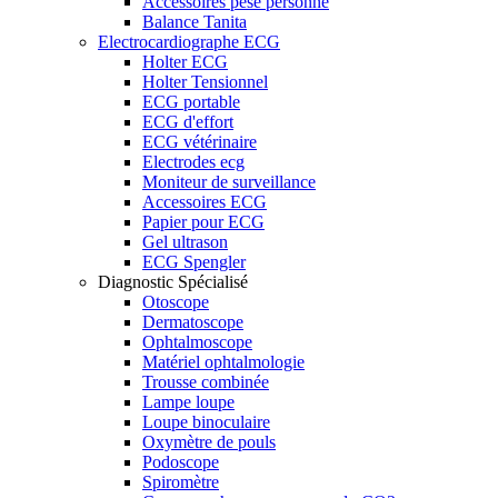
Accessoires pèse personne
Balance Tanita
Electrocardiographe ECG
Holter ECG
Holter Tensionnel
ECG portable
ECG d'effort
ECG vétérinaire
Electrodes ecg
Moniteur de surveillance
Accessoires ECG
Papier pour ECG
Gel ultrason
ECG Spengler
Diagnostic Spécialisé
Otoscope
Dermatoscope
Ophtalmoscope
Matériel ophtalmologie
Trousse combinée
Lampe loupe
Loupe binoculaire
Oxymètre de pouls
Podoscope
Spiromètre