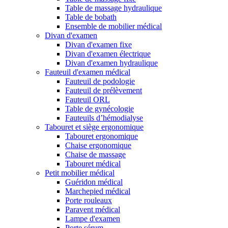
Table de massage hydraulique
Table de bobath
Ensemble de mobilier médical
Divan d'examen
Divan d'examen fixe
Divan d'examen électrique
Divan d'examen hydraulique
Fauteuil d'examen médical
Fauteuil de podologie
Fauteuil de prélèvement
Fauteuil ORL
Table de gynécologie
Fauteuils d’hémodialyse
Tabouret et siège ergonomique
Tabouret ergonomique
Chaise ergonomique
Chaise de massage
Tabouret médical
Petit mobilier médical
Guéridon médical
Marchepied médical
Porte rouleaux
Paravent médical
Lampe d'examen
Porte sérum