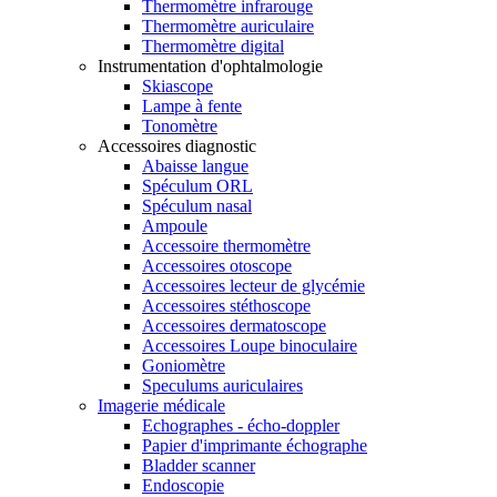
Thermomètre infrarouge
Thermomètre auriculaire
Thermomètre digital
Instrumentation d'ophtalmologie
Skiascope
Lampe à fente
Tonomètre
Accessoires diagnostic
Abaisse langue
Spéculum ORL
Spéculum nasal
Ampoule
Accessoire thermomètre
Accessoires otoscope
Accessoires lecteur de glycémie
Accessoires stéthoscope
Accessoires dermatoscope
Accessoires Loupe binoculaire
Goniomètre
Speculums auriculaires
Imagerie médicale
Echographes - écho-doppler
Papier d'imprimante échographe
Bladder scanner
Endoscopie