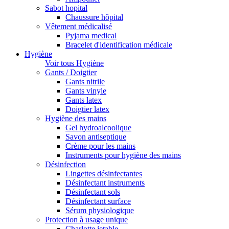
Sabot hopital
Chaussure hôpital
Vêtement médicalisé
Pyjama medical
Bracelet d'identification médicale
Hygiène
Voir tous Hygiène
Gants / Doigtier
Gants nitrile
Gants vinyle
Gants latex
Doigtier latex
Hygiène des mains
Gel hydroalcoolique
Savon antiseptique
Crème pour les mains
Instruments pour hygiène des mains
Désinfection
Lingettes désinfectantes
Désinfectant instruments
Désinfectant sols
Désinfectant surface
Sérum physiologique
Protection à usage unique
Charlotte jetable