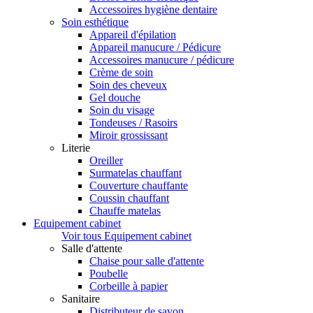
Accessoires hygiène dentaire
Soin esthétique
Appareil d'épilation
Appareil manucure / Pédicure
Accessoires manucure / pédicure
Crème de soin
Soin des cheveux
Gel douche
Soin du visage
Tondeuses / Rasoirs
Miroir grossissant
Literie
Oreiller
Surmatelas chauffant
Couverture chauffante
Coussin chauffant
Chauffe matelas
Equipement cabinet
Voir tous Equipement cabinet
Salle d'attente
Chaise pour salle d'attente
Poubelle
Corbeille à papier
Sanitaire
Distributeur de savon