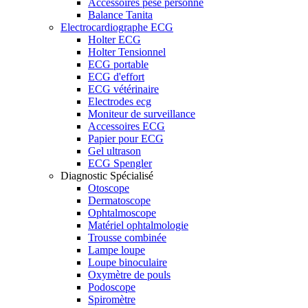
Accessoires pèse personne
Balance Tanita
Electrocardiographe ECG
Holter ECG
Holter Tensionnel
ECG portable
ECG d'effort
ECG vétérinaire
Electrodes ecg
Moniteur de surveillance
Accessoires ECG
Papier pour ECG
Gel ultrason
ECG Spengler
Diagnostic Spécialisé
Otoscope
Dermatoscope
Ophtalmoscope
Matériel ophtalmologie
Trousse combinée
Lampe loupe
Loupe binoculaire
Oxymètre de pouls
Podoscope
Spiromètre