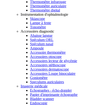
Thermomètre infrarouge
Thermomètre auriculaire
Thermomètre digital
Instrumentation d'ophtalmologie
Skiascope
Lampe à fente
Tonomètre
Accessoires diagnostic
Abaisse langue
Spéculum ORL
Spéculum nasal
Ampoule
Accessoire thermomètre
Accessoires otoscope
Accessoires lecteur de glycémie
Accessoires stéthoscope
Accessoires dermatoscope
Accessoires Loupe binoculaire
Goniomètre
Speculums auriculaires
Imagerie médicale
Echographes - écho-doppler
Papier d'imprimante échographe
Bladder scanner
Endoscopie