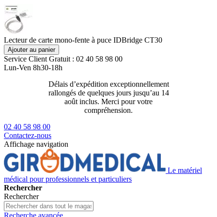
Lecteur de carte mono-fente à puce IDBridge CT30
Ajouter au panier
Service Client
Gratuit : 02 40 58 98 00
Lun-Ven 8h30-18h
Délais d’expédition exceptionnellement
Livraison 2
rallongés de quelques jours jusqu’au 14
129€ ttc
août inclus. Merci pour votre
compréhension.
02 40 58 98 00
Contactez-nous
Affichage navigation
Le matériel
médical pour professionnels et particuliers
Rechercher
Rechercher
Recherche avancée