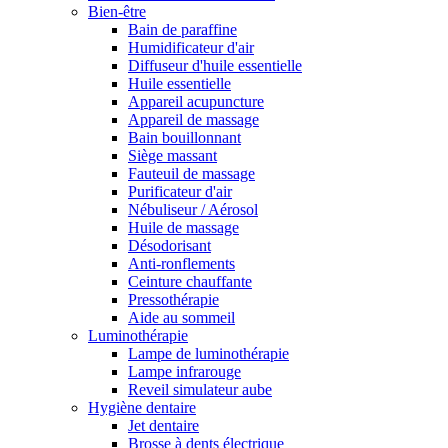
Bien-être
Bain de paraffine
Humidificateur d'air
Diffuseur d'huile essentielle
Huile essentielle
Appareil acupuncture
Appareil de massage
Bain bouillonnant
Siège massant
Fauteuil de massage
Purificateur d'air
Nébuliseur / Aérosol
Huile de massage
Désodorisant
Anti-ronflements
Ceinture chauffante
Pressothérapie
Aide au sommeil
Luminothérapie
Lampe de luminothérapie
Lampe infrarouge
Reveil simulateur aube
Hygiène dentaire
Jet dentaire
Brosse à dents électrique