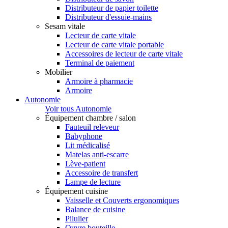
Distributeur de papier toilette
Distributeur d'essuie-mains
Sesam vitale
Lecteur de carte vitale
Lecteur de carte vitale portable
Accessoires de lecteur de carte vitale
Terminal de paiement
Mobilier
Armoire à pharmacie
Armoire
Autonomie
Voir tous Autonomie
Équipement chambre / salon
Fauteuil releveur
Babyphone
Lit médicalisé
Matelas anti-escarre
Lève-patient
Accessoire de transfert
Lampe de lecture
Équipement cuisine
Vaisselle et Couverts ergonomiques
Balance de cuisine
Pilulier
Ouvre bouteille