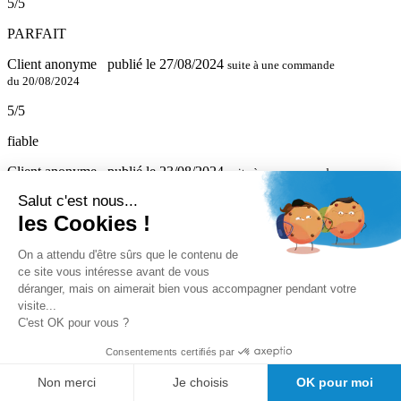
5/5
PARFAIT
Client anonyme
publié le 27/08/2024
suite à une commande
du 20/08/2024
5/5
fiable
Client anonyme
publié le 23/08/2024
suite à une commande
du 14/08/2024
Salut c'est nous...
5/5
les Cookies !
aucun soucis avec le produit
On a attendu d'être sûrs que le contenu de
ce site vous intéresse avant de vous
Client anonyme
publié le 23/08/2024
suite à une commande
déranger, mais on aimerait bien vous accompagner pendant votre
du 14/08/2024
visite...
C'est OK pour vous ?
5/5
Consentements certifiés par
Conforme à la description
Non merci
Je choisis
OK pour moi
Client anonyme
publié le 25/06/2024
suite à une commande