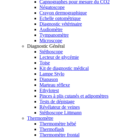
Capnographes pour mesure du CO2
Négatoscope
Crayon dermographique
Echelle optométrique
Diagnostic vétérinaire
Audiomètre
Tympanomètre
Microscope
Diagnostic Général
Stéthoscope
Lecteur de glycémie
Toise
Kit de diagnostic médical
Lampe Stylo
Diapason
Marteau réflexe
Ethylotest
Pinces à plis cutanés et adipomètres
Tests de dépistage
Révélateur de veines
Stéthoscope Littmann
Thermomètre
Thermomètre bébé
Thermoflash
Thermomètre frontal