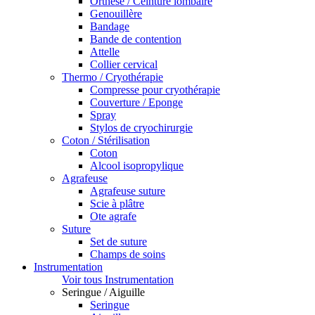
Orthèse / Ceinture lombaire
Genouillère
Bandage
Bande de contention
Attelle
Collier cervical
Thermo / Cryothérapie
Compresse pour cryothérapie
Couverture / Eponge
Spray
Stylos de cryochirurgie
Coton / Stérilisation
Coton
Alcool isopropylique
Agrafeuse
Agrafeuse suture
Scie à plâtre
Ote agrafe
Suture
Set de suture
Champs de soins
Instrumentation
Voir tous Instrumentation
Seringue / Aiguille
Seringue