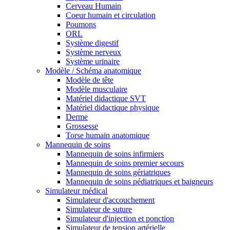
Cerveau Humain
Coeur humain et circulation
Poumons
ORL
Système digestif
Système nerveux
Système urinaire
Modèle / Schéma anatomique
Modèle de tête
Modèle musculaire
Matériel didactique SVT
Matériel didactique physique
Derme
Grossesse
Torse humain anatomique
Mannequin de soins
Mannequin de soins infirmiers
Mannequin de soins premier secours
Mannequin de soins gériatriques
Mannequin de soins pédiatriques et baigneurs
Simulateur médical
Simulateur d'accouchement
Simulateur de suture
Simulateur d'injection et ponction
Simulateur de tension artérielle