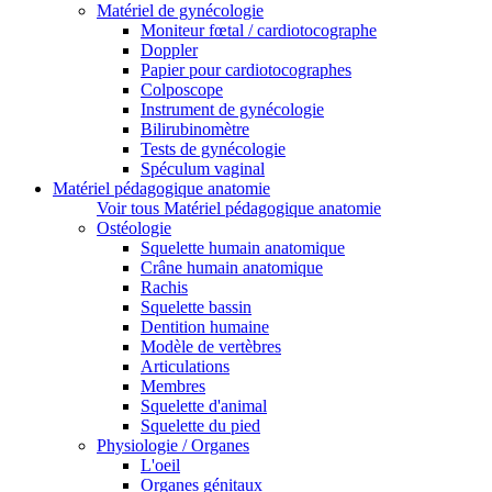
Matériel de gynécologie
Moniteur fœtal / cardiotocographe
Doppler
Papier pour cardiotocographes
Colposcope
Instrument de gynécologie
Bilirubinomètre
Tests de gynécologie
Spéculum vaginal
Matériel pédagogique anatomie
Voir tous Matériel pédagogique anatomie
Ostéologie
Squelette humain anatomique
Crâne humain anatomique
Rachis
Squelette bassin
Dentition humaine
Modèle de vertèbres
Articulations
Membres
Squelette d'animal
Squelette du pied
Physiologie / Organes
L'oeil
Organes génitaux