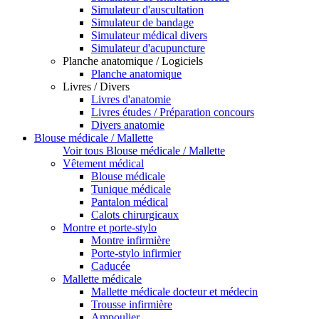
Simulateur d'auscultation
Simulateur de bandage
Simulateur médical divers
Simulateur d'acupuncture
Planche anatomique / Logiciels
Planche anatomique
Livres / Divers
Livres d'anatomie
Livres études / Préparation concours
Divers anatomie
Blouse médicale / Mallette
Voir tous Blouse médicale / Mallette
Vêtement médical
Blouse médicale
Tunique médicale
Pantalon médical
Calots chirurgicaux
Montre et porte-stylo
Montre infirmière
Porte-stylo infirmier
Caducée
Mallette médicale
Mallette médicale docteur et médecin
Trousse infirmière
Ampoulier