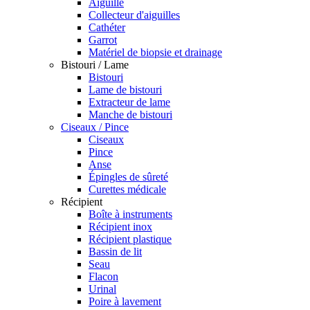
Aiguille
Collecteur d'aiguilles
Cathéter
Garrot
Matériel de biopsie et drainage
Bistouri / Lame
Bistouri
Lame de bistouri
Extracteur de lame
Manche de bistouri
Ciseaux / Pince
Ciseaux
Pince
Anse
Épingles de sûreté
Curettes médicale
Récipient
Boîte à instruments
Récipient inox
Récipient plastique
Bassin de lit
Seau
Flacon
Urinal
Poire à lavement