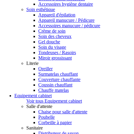
Accessoires hygiène dentaire
Soin esthétique
Appareil d'épilation
Appareil manucure / Pédicure
Accessoires manucure / pédicure
Crème de soin
Soin des cheveux
Gel douche
Soin du visage
Tondeuses / Rasoirs
Miroir grossissant
Literie
Oreiller
Surmatelas chauffant
Couverture chauffante
Coussin chauffant
Chauffe matelas
Equipement cabinet
Voir tous Equipement cabinet
Salle d'attente
Chaise pour salle d'attente
Poubelle
Corbeille à papier
Sanitaire
Distributeur de savon