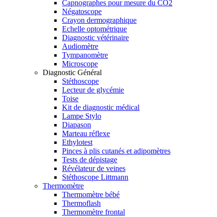
Capnographes pour mesure du CO2
Négatoscope
Crayon dermographique
Echelle optométrique
Diagnostic vétérinaire
Audiomètre
Tympanomètre
Microscope
Diagnostic Général
Stéthoscope
Lecteur de glycémie
Toise
Kit de diagnostic médical
Lampe Stylo
Diapason
Marteau réflexe
Ethylotest
Pinces à plis cutanés et adipomètres
Tests de dépistage
Révélateur de veines
Stéthoscope Littmann
Thermomètre
Thermomètre bébé
Thermoflash
Thermomètre frontal