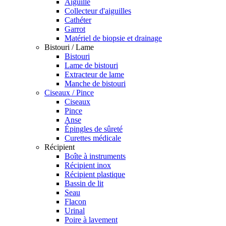
Aiguille
Collecteur d'aiguilles
Cathéter
Garrot
Matériel de biopsie et drainage
Bistouri / Lame
Bistouri
Lame de bistouri
Extracteur de lame
Manche de bistouri
Ciseaux / Pince
Ciseaux
Pince
Anse
Épingles de sûreté
Curettes médicale
Récipient
Boîte à instruments
Récipient inox
Récipient plastique
Bassin de lit
Seau
Flacon
Urinal
Poire à lavement