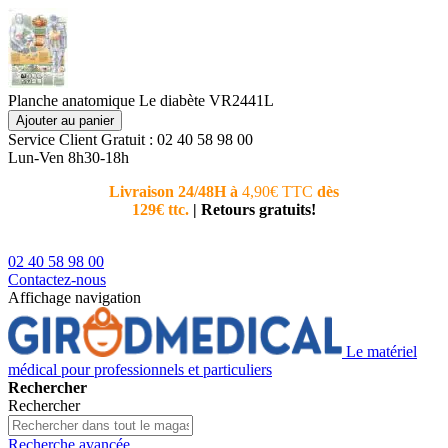
Planche anatomique Le diabète VR2441L
Ajouter au panier
Service Client
Gratuit : 02 40 58 98 00
Lun-Ven 8h30-18h
Livraison 24/48H à
4,90€ TTC
dès
Nouvea
129€ ttc.
|
Retours gratuits!
téléphoni
conseiller
02 40 58 98 00
Contactez-nous
Affichage navigation
Le matériel
médical pour professionnels et particuliers
Rechercher
Rechercher
Recherche avancée