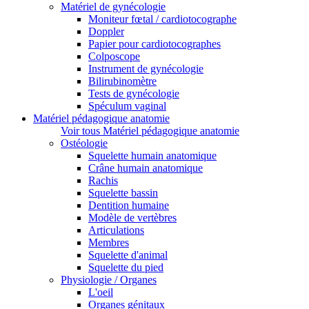
Matériel de gynécologie
Moniteur fœtal / cardiotocographe
Doppler
Papier pour cardiotocographes
Colposcope
Instrument de gynécologie
Bilirubinomètre
Tests de gynécologie
Spéculum vaginal
Matériel pédagogique anatomie
Voir tous Matériel pédagogique anatomie
Ostéologie
Squelette humain anatomique
Crâne humain anatomique
Rachis
Squelette bassin
Dentition humaine
Modèle de vertèbres
Articulations
Membres
Squelette d'animal
Squelette du pied
Physiologie / Organes
L'oeil
Organes génitaux