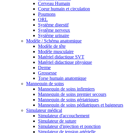
Cerveau Humain
Coeur humain et circulation
Poumons
ORL
Système digestif
Système nerveux
Système urinaire
Modèle / Schéma anatomique
Modèle de tête
Modèle musculaire
Matériel didactique SVT
Matériel didactique physique
Derme
Grossesse
Torse humain anatomique
Mannequin de soins
Mannequin de soins infirmiers
Mannequin de soins premier secours
Mannequin de soins gériatriques
Mannequin de soins pédiatriques et baigneurs
Simulateur médical
Simulateur d'accouchement
Simulateur de suture
Simulateur d'injection et ponction
Simulateur de tension artérielle