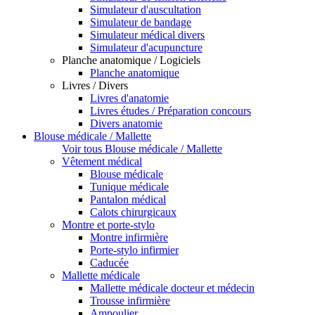
Simulateur d'auscultation
Simulateur de bandage
Simulateur médical divers
Simulateur d'acupuncture
Planche anatomique / Logiciels
Planche anatomique
Livres / Divers
Livres d'anatomie
Livres études / Préparation concours
Divers anatomie
Blouse médicale / Mallette
Voir tous Blouse médicale / Mallette
Vêtement médical
Blouse médicale
Tunique médicale
Pantalon médical
Calots chirurgicaux
Montre et porte-stylo
Montre infirmière
Porte-stylo infirmier
Caducée
Mallette médicale
Mallette médicale docteur et médecin
Trousse infirmière
Ampoulier