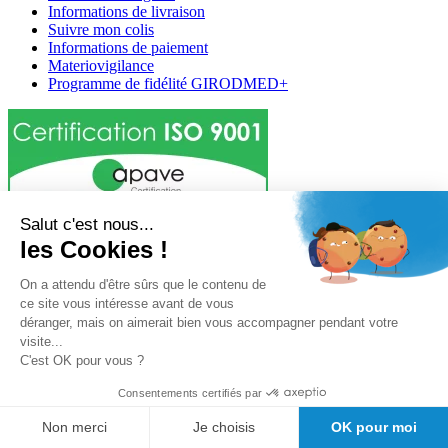
Informations de livraison
Suivre mon colis
Informations de paiement
Materiovigilance
Programme de fidélité GIRODMED+
Salut c'est nous...
Girodmedical est également présent dans 23 pays
les Cookies !
Tous les dispositifs médicaux présentés sur ce site sont conformes
aux articles
L 5213-3
du code de la santé publique et à l'arrêté du
On a attendu d'être sûrs que le contenu de
21 décembre 2012 fixant la liste des dispositifs médicaux autorisés à
ce site vous intéresse avant de vous
faire l'objet d'une publicité auprès du public, ainsi qu'à l'article
R
déranger, mais on aimerait bien vous accompagner pendant votre
5213-1
du code de la santé publique. Par conséquent, ils peuvent
visite...
être légalement promus et rendus accessibles au public.
C'est OK pour vous ?
© 2026 Girodmedical. Tous droits réservés.
Consentements certifiés par
Non merci
Je choisis
OK pour moi