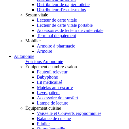
Distributeur de papier toilette
Distributeur d'essuie-mains
Sesam vitale
Lecteur de carte vitale
Lecteur de carte vitale portable
Accessoires de lecteur de carte vitale
Terminal de paiement
Mobilier
Armoire à pharmacie
Armoire
Autonomie
Voir tous Autonomie
Équipement chambre / salon
Fauteuil releveur
Babyphone
Lit médicalisé
Matelas anti-escarre
Lève-patient
Accessoire de transfert
Lampe de lecture
Équipement cuisine
Vaisselle et Couverts ergonomiques
Balance de cuisine
Pilulier
Ouvre bouteille