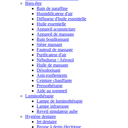
Bien-être
Bain de paraffine
Humidificateur d'air
Diffuseur d'huile essentielle
Huile essentielle
Appareil acupuncture
Appareil de massage
Bain bouillonnant
Siège massant
Fauteuil de massage
Purificateur d'air
Nébuliseur / Aérosol
Huile de massage
Désodorisant
Anti-ronflements
Ceinture chauffante
Pressothérapie
Aide au sommeil
Luminothérapie
Lampe de luminothérapie
Lampe infrarouge
Reveil simulateur aube
Hygiène dentaire
Jet dentaire
Brosse à dents électrique