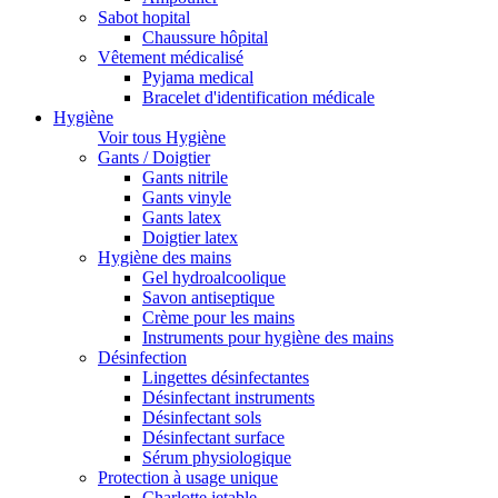
Sabot hopital
Chaussure hôpital
Vêtement médicalisé
Pyjama medical
Bracelet d'identification médicale
Hygiène
Voir tous Hygiène
Gants / Doigtier
Gants nitrile
Gants vinyle
Gants latex
Doigtier latex
Hygiène des mains
Gel hydroalcoolique
Savon antiseptique
Crème pour les mains
Instruments pour hygiène des mains
Désinfection
Lingettes désinfectantes
Désinfectant instruments
Désinfectant sols
Désinfectant surface
Sérum physiologique
Protection à usage unique
Charlotte jetable