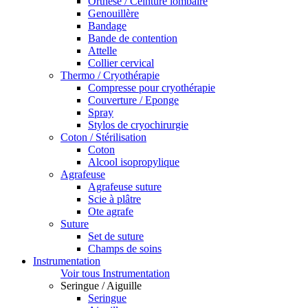
Orthèse / Ceinture lombaire
Genouillère
Bandage
Bande de contention
Attelle
Collier cervical
Thermo / Cryothérapie
Compresse pour cryothérapie
Couverture / Eponge
Spray
Stylos de cryochirurgie
Coton / Stérilisation
Coton
Alcool isopropylique
Agrafeuse
Agrafeuse suture
Scie à plâtre
Ote agrafe
Suture
Set de suture
Champs de soins
Instrumentation
Voir tous Instrumentation
Seringue / Aiguille
Seringue