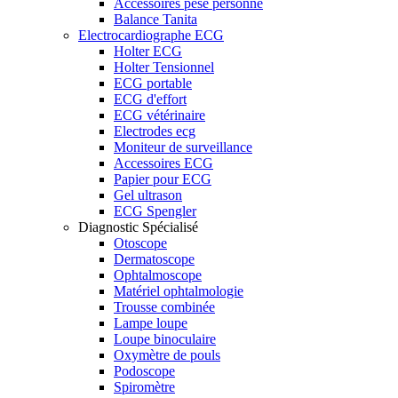
Accessoires pèse personne
Balance Tanita
Electrocardiographe ECG
Holter ECG
Holter Tensionnel
ECG portable
ECG d'effort
ECG vétérinaire
Electrodes ecg
Moniteur de surveillance
Accessoires ECG
Papier pour ECG
Gel ultrason
ECG Spengler
Diagnostic Spécialisé
Otoscope
Dermatoscope
Ophtalmoscope
Matériel ophtalmologie
Trousse combinée
Lampe loupe
Loupe binoculaire
Oxymètre de pouls
Podoscope
Spiromètre