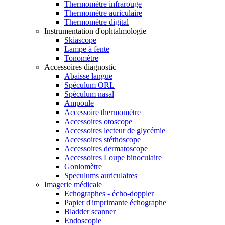
Thermomètre infrarouge
Thermomètre auriculaire
Thermomètre digital
Instrumentation d'ophtalmologie
Skiascope
Lampe à fente
Tonomètre
Accessoires diagnostic
Abaisse langue
Spéculum ORL
Spéculum nasal
Ampoule
Accessoire thermomètre
Accessoires otoscope
Accessoires lecteur de glycémie
Accessoires stéthoscope
Accessoires dermatoscope
Accessoires Loupe binoculaire
Goniomètre
Speculums auriculaires
Imagerie médicale
Echographes - écho-doppler
Papier d'imprimante échographe
Bladder scanner
Endoscopie