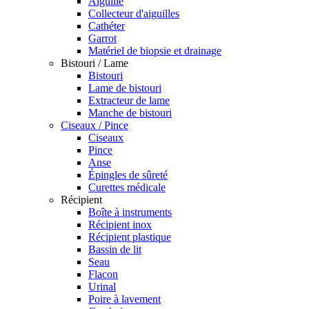
Aiguille
Collecteur d'aiguilles
Cathéter
Garrot
Matériel de biopsie et drainage
Bistouri / Lame
Bistouri
Lame de bistouri
Extracteur de lame
Manche de bistouri
Ciseaux / Pince
Ciseaux
Pince
Anse
Épingles de sûreté
Curettes médicale
Récipient
Boîte à instruments
Récipient inox
Récipient plastique
Bassin de lit
Seau
Flacon
Urinal
Poire à lavement