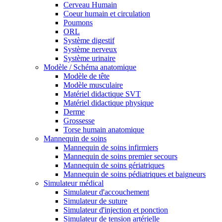
Cerveau Humain
Coeur humain et circulation
Poumons
ORL
Système digestif
Système nerveux
Système urinaire
Modèle / Schéma anatomique
Modèle de tête
Modèle musculaire
Matériel didactique SVT
Matériel didactique physique
Derme
Grossesse
Torse humain anatomique
Mannequin de soins
Mannequin de soins infirmiers
Mannequin de soins premier secours
Mannequin de soins gériatriques
Mannequin de soins pédiatriques et baigneurs
Simulateur médical
Simulateur d'accouchement
Simulateur de suture
Simulateur d'injection et ponction
Simulateur de tension artérielle