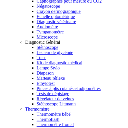
Capnographes pour mesure du CO2
Négatoscope
Crayon dermographique
Echelle optométrique
Diagnostic vétérinaire
Audiomètre
Tympanomètre
Microscope
Diagnostic Général
Stéthoscope
Lecteur de glycémie
Toise
Kit de diagnostic médical
Lampe Stylo
Diapason
Marteau réflexe
Ethylotest
Pinces à plis cutanés et adipomètres
Tests de dépistage
Révélateur de veines
Stéthoscope Littmann
Thermomètre
Thermomètre bébé
Thermoflash
Thermomètre frontal