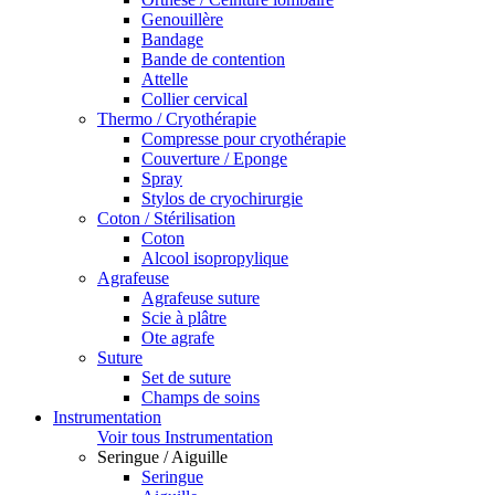
Genouillère
Bandage
Bande de contention
Attelle
Collier cervical
Thermo / Cryothérapie
Compresse pour cryothérapie
Couverture / Eponge
Spray
Stylos de cryochirurgie
Coton / Stérilisation
Coton
Alcool isopropylique
Agrafeuse
Agrafeuse suture
Scie à plâtre
Ote agrafe
Suture
Set de suture
Champs de soins
Instrumentation
Voir tous Instrumentation
Seringue / Aiguille
Seringue