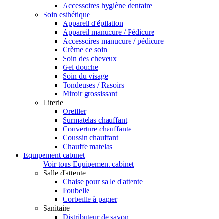
Accessoires hygiène dentaire
Soin esthétique
Appareil d'épilation
Appareil manucure / Pédicure
Accessoires manucure / pédicure
Crème de soin
Soin des cheveux
Gel douche
Soin du visage
Tondeuses / Rasoirs
Miroir grossissant
Literie
Oreiller
Surmatelas chauffant
Couverture chauffante
Coussin chauffant
Chauffe matelas
Equipement cabinet
Voir tous Equipement cabinet
Salle d'attente
Chaise pour salle d'attente
Poubelle
Corbeille à papier
Sanitaire
Distributeur de savon