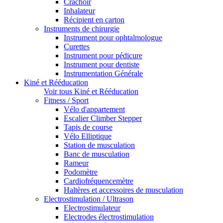
Crachoir
Inhalateur
Récipient en carton
Instruments de chirurgie
Instrument pour ophtalmologue
Curettes
Instrument pour pédicure
Instrument pour dentiste
Instrumentation Générale
Kiné et Rééducation
Voir tous Kiné et Rééducation
Fitness / Sport
Vélo d'appartement
Escalier Climber Stepper
Tapis de course
Vélo Elliptique
Station de musculation
Banc de musculation
Rameur
Podomètre
Cardiofréquencemètre
Haltères et accessoires de musculation
Electrostimulation / Ultrason
Electrostimulateur
Electrodes électrostimulation