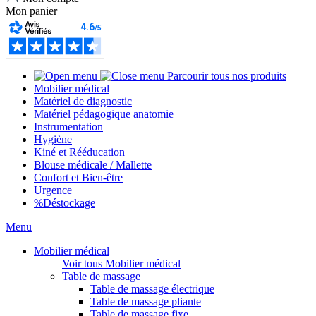
Mon panier
Parcourir tous nos produits
Mobilier médical
Matériel de diagnostic
Matériel pédagogique anatomie
Instrumentation
Hygiène
Kiné et Rééducation
Blouse médicale / Mallette
Confort et Bien-être
Urgence
%
Déstockage
Menu
Mobilier médical
Voir tous Mobilier médical
Table de massage
Table de massage électrique
Table de massage pliante
Table de massage fixe