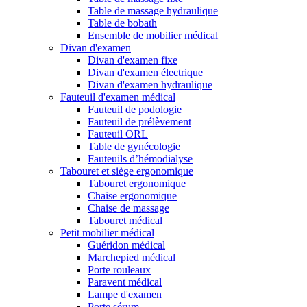
Table de massage hydraulique
Table de bobath
Ensemble de mobilier médical
Divan d'examen
Divan d'examen fixe
Divan d'examen électrique
Divan d'examen hydraulique
Fauteuil d'examen médical
Fauteuil de podologie
Fauteuil de prélèvement
Fauteuil ORL
Table de gynécologie
Fauteuils d’hémodialyse
Tabouret et siège ergonomique
Tabouret ergonomique
Chaise ergonomique
Chaise de massage
Tabouret médical
Petit mobilier médical
Guéridon médical
Marchepied médical
Porte rouleaux
Paravent médical
Lampe d'examen
Porte sérum