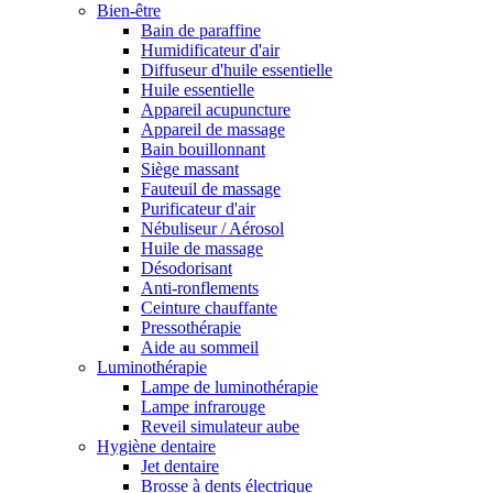
Bien-être
Bain de paraffine
Humidificateur d'air
Diffuseur d'huile essentielle
Huile essentielle
Appareil acupuncture
Appareil de massage
Bain bouillonnant
Siège massant
Fauteuil de massage
Purificateur d'air
Nébuliseur / Aérosol
Huile de massage
Désodorisant
Anti-ronflements
Ceinture chauffante
Pressothérapie
Aide au sommeil
Luminothérapie
Lampe de luminothérapie
Lampe infrarouge
Reveil simulateur aube
Hygiène dentaire
Jet dentaire
Brosse à dents électrique