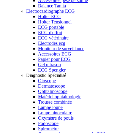
Accessoires pèse personne
Balance Tanita
Electrocardiographe ECG
Holter ECG
Holter Tensionnel
ECG portable
ECG d'effort
ECG vétérinaire
Electrodes ecg
Moniteur de surveillance
Accessoires ECG
Papier pour ECG
Gel ultrason
ECG Spengler
Diagnostic Spécialisé
Otoscope
Dermatoscope
Ophtalmoscope
Matériel ophtalmologie
Trousse combinée
Lampe loupe
Loupe binoculaire
Oxymètre de pouls
Podoscope
Spiromètre