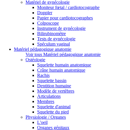
Matériel de gynécologie
Moniteur fœtal / cardiotocographe
Doppler
Papier pour cardiotocographes
Colposcope
Instrument de gynécologie
Bilirubinomètre
Tests de gynécologie
Spéculum vaginal
Matériel pédagogique anatomie
Voir tous Matériel pédagogique anatomie
Ostéologie
Squelette humain anatomique
Crâne humain anatomique
Rachis
Squelette bassin
Dentition humaine
Modèle de vertèbres
Articulations
Membres
Squelette d'animal
Squelette du pied
Physiologie / Organes
L'oeil
Organes génitaux