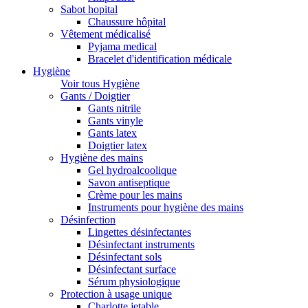
Sabot hopital
Chaussure hôpital
Vêtement médicalisé
Pyjama medical
Bracelet d'identification médicale
Hygiène
Voir tous Hygiène
Gants / Doigtier
Gants nitrile
Gants vinyle
Gants latex
Doigtier latex
Hygiène des mains
Gel hydroalcoolique
Savon antiseptique
Crème pour les mains
Instruments pour hygiène des mains
Désinfection
Lingettes désinfectantes
Désinfectant instruments
Désinfectant sols
Désinfectant surface
Sérum physiologique
Protection à usage unique
Charlotte jetable