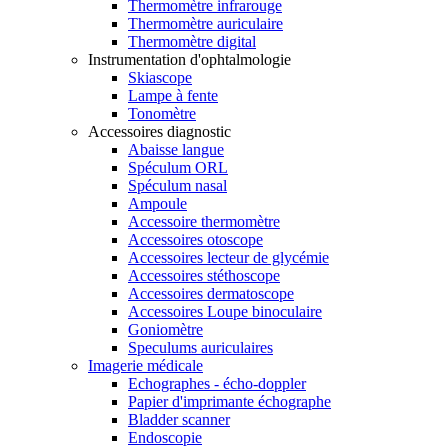
Thermomètre infrarouge
Thermomètre auriculaire
Thermomètre digital
Instrumentation d'ophtalmologie
Skiascope
Lampe à fente
Tonomètre
Accessoires diagnostic
Abaisse langue
Spéculum ORL
Spéculum nasal
Ampoule
Accessoire thermomètre
Accessoires otoscope
Accessoires lecteur de glycémie
Accessoires stéthoscope
Accessoires dermatoscope
Accessoires Loupe binoculaire
Goniomètre
Speculums auriculaires
Imagerie médicale
Echographes - écho-doppler
Papier d'imprimante échographe
Bladder scanner
Endoscopie