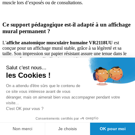
muscle lors d’exposés ou de consultations.
Ce support pédagogique est-il adapté à un affichage
mural permanent ?
L'
affiche anatomique musculaire humaine VR2118UU
est
conçue pour un affichage mural stable, grâce à sa légèreté et sa
taille. Son impression sur papier résistant assure une tenue dans le
temps, même en cas d’utilisation quotidienne en environnement
éducatif ou clinique.
Salut c'est nous...
les Cookies !
Quels professionnels utilisent généralement ce type
On a attendu d'être sûrs que le contenu de
ce site vous intéresse avant de vous
de planche anatomique ?
déranger, mais on aimerait bien vous accompagner pendant votre
visite...
La
planche anatomique musculaire humaine
est un outil
C'est OK pour vous ?
privilégié par les professeurs d’anatomie, les kinésithérapeutes, les
médecins, les ostéopathes, ainsi que les étudiants du secteur médical
Consentements certifiés par
ou paramédical désirant approfondir leur connaissance de la
structure musculaire.
Non merci
Je choisis
OK pour moi