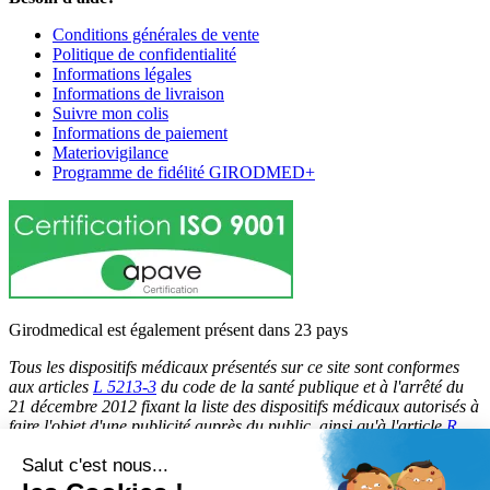
Conditions générales de vente
Politique de confidentialité
Informations légales
Informations de livraison
Suivre mon colis
Informations de paiement
Materiovigilance
Programme de fidélité GIRODMED+
Girodmedical est également présent dans 23 pays
Tous les dispositifs médicaux présentés sur ce site sont conformes
aux articles
L 5213-3
du code de la santé publique et à l'arrêté du
21 décembre 2012 fixant la liste des dispositifs médicaux autorisés à
faire l'objet d'une publicité auprès du public, ainsi qu'à l'article
R
5213-1
du code de la santé publique. Par conséquent, ils peuvent
Salut c'est nous...
être légalement promus et rendus accessibles au public.