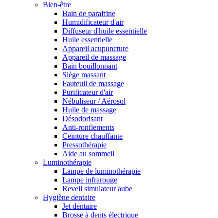
Bien-être
Bain de paraffine
Humidificateur d'air
Diffuseur d'huile essentielle
Huile essentielle
Appareil acupuncture
Appareil de massage
Bain bouillonnant
Siège massant
Fauteuil de massage
Purificateur d'air
Nébuliseur / Aérosol
Huile de massage
Désodorisant
Anti-ronflements
Ceinture chauffante
Pressothérapie
Aide au sommeil
Luminothérapie
Lampe de luminothérapie
Lampe infrarouge
Reveil simulateur aube
Hygiène dentaire
Jet dentaire
Brosse à dents électrique