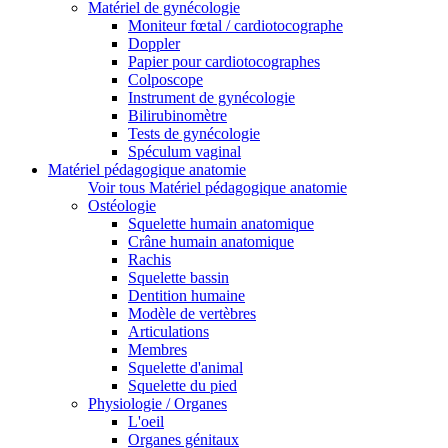
Matériel de gynécologie
Moniteur fœtal / cardiotocographe
Doppler
Papier pour cardiotocographes
Colposcope
Instrument de gynécologie
Bilirubinomètre
Tests de gynécologie
Spéculum vaginal
Matériel pédagogique anatomie
Voir tous Matériel pédagogique anatomie
Ostéologie
Squelette humain anatomique
Crâne humain anatomique
Rachis
Squelette bassin
Dentition humaine
Modèle de vertèbres
Articulations
Membres
Squelette d'animal
Squelette du pied
Physiologie / Organes
L'oeil
Organes génitaux