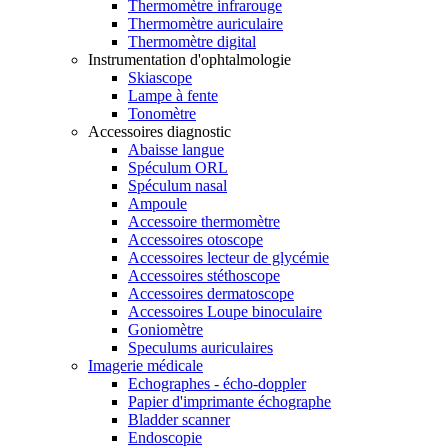
Thermomètre infrarouge
Thermomètre auriculaire
Thermomètre digital
Instrumentation d'ophtalmologie
Skiascope
Lampe à fente
Tonomètre
Accessoires diagnostic
Abaisse langue
Spéculum ORL
Spéculum nasal
Ampoule
Accessoire thermomètre
Accessoires otoscope
Accessoires lecteur de glycémie
Accessoires stéthoscope
Accessoires dermatoscope
Accessoires Loupe binoculaire
Goniomètre
Speculums auriculaires
Imagerie médicale
Echographes - écho-doppler
Papier d'imprimante échographe
Bladder scanner
Endoscopie