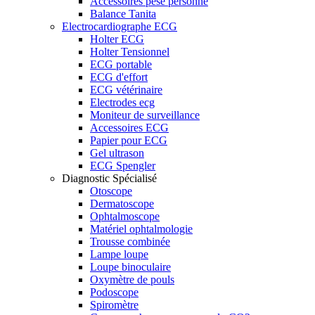
Accessoires pèse personne
Balance Tanita
Electrocardiographe ECG
Holter ECG
Holter Tensionnel
ECG portable
ECG d'effort
ECG vétérinaire
Electrodes ecg
Moniteur de surveillance
Accessoires ECG
Papier pour ECG
Gel ultrason
ECG Spengler
Diagnostic Spécialisé
Otoscope
Dermatoscope
Ophtalmoscope
Matériel ophtalmologie
Trousse combinée
Lampe loupe
Loupe binoculaire
Oxymètre de pouls
Podoscope
Spiromètre