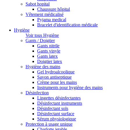
Sabot hopital
Chaussure hôpital
Vêtement médicalisé
Pyjama medical
Bracelet d'identification médicale
Hygiène
Voir tous Hygiène
Gants / Doigtier
Gants nitrile
Gants vinyle
Gants latex
Doigtier latex
Hygiène des mains
Gel hydroalcoolique
Savon antiseptique
Crème pour les mains
Instruments pour hygiène des mains
Désinfection
Lingettes désinfectantes
Désinfectant instruments
Désinfectant sols
Désinfectant surface
Sérum physiologique
Protection à usage unique
Charlotte jetable