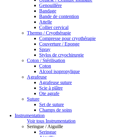
Genouillère
Bandage
Bande de contention
Attelle
Collier cervical
Thermo / Cryothérapie
Compresse pour cryothérapie
Couverture / Eponge
Spray
Stylos de cryochirurgie
Coton / Stérilisation
Coton
Alcool isopropylique
Agrafeuse
Agrafeuse suture
Scie à plâtre
Ote agrafe
Suture
Set de suture
Champs de soins
Instrumentation
Voir tous Instrumentation
Seringue / Aiguille
Seringue