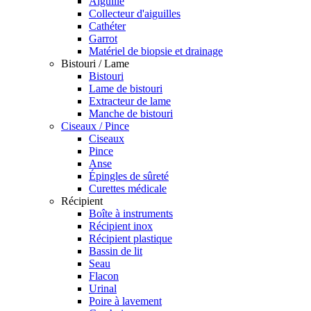
Aiguille
Collecteur d'aiguilles
Cathéter
Garrot
Matériel de biopsie et drainage
Bistouri / Lame
Bistouri
Lame de bistouri
Extracteur de lame
Manche de bistouri
Ciseaux / Pince
Ciseaux
Pince
Anse
Épingles de sûreté
Curettes médicale
Récipient
Boîte à instruments
Récipient inox
Récipient plastique
Bassin de lit
Seau
Flacon
Urinal
Poire à lavement