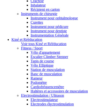
Crachoir
Inhalateur
Récipient en carton
Instruments de chirurgie
Instrument pour ophtalmologue
Curettes
Instrument pour pédicure
Instrument pour dentiste
Instrumentation Générale
Kiné et Rééducation
Voir tous Kiné et Rééducation
Fitness / Sport
Vélo d'appartement
Escalier Climber Stepper
Tapis de course
Vélo Elliptique
Station de musculation
Banc de musculation
Rameur
Podomètre
Cardiofréquencemètre
Haltères et accessoires de musculation
Electrostimulation / Ultrason
Electrostimulateur
Electrodes électrostimulation