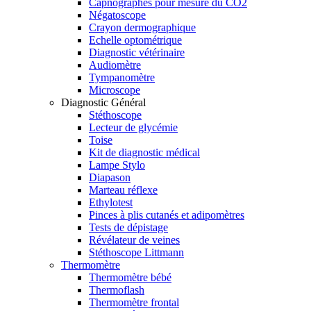
Capnographes pour mesure du CO2
Négatoscope
Crayon dermographique
Echelle optométrique
Diagnostic vétérinaire
Audiomètre
Tympanomètre
Microscope
Diagnostic Général
Stéthoscope
Lecteur de glycémie
Toise
Kit de diagnostic médical
Lampe Stylo
Diapason
Marteau réflexe
Ethylotest
Pinces à plis cutanés et adipomètres
Tests de dépistage
Révélateur de veines
Stéthoscope Littmann
Thermomètre
Thermomètre bébé
Thermoflash
Thermomètre frontal