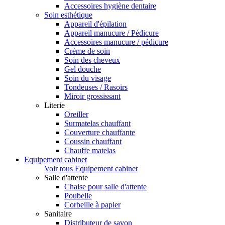
Accessoires hygiène dentaire
Soin esthétique
Appareil d'épilation
Appareil manucure / Pédicure
Accessoires manucure / pédicure
Crème de soin
Soin des cheveux
Gel douche
Soin du visage
Tondeuses / Rasoirs
Miroir grossissant
Literie
Oreiller
Surmatelas chauffant
Couverture chauffante
Coussin chauffant
Chauffe matelas
Equipement cabinet
Voir tous Equipement cabinet
Salle d'attente
Chaise pour salle d'attente
Poubelle
Corbeille à papier
Sanitaire
Distributeur de savon