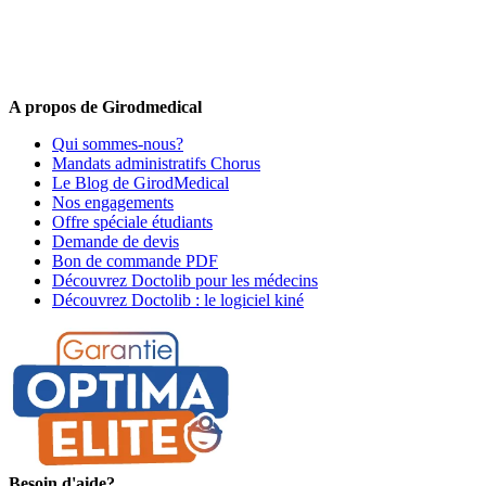
5% de remise valable sur votre prochaine commande de matériel
médical !
Offres promotionnelles, nouveautés, dernières tendances : soyez les
premiers informés !
A propos de Girodmedical
Qui sommes-nous?
Mandats administratifs Chorus
Le Blog de GirodMedical
Nos engagements
Offre spéciale étudiants
Demande de devis
Bon de commande PDF
Découvrez Doctolib pour les médecins
Découvrez Doctolib : le logiciel kiné
Besoin d'aide?