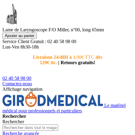
Lame de Laryngoscope F/O Miller, n°00, long 65mm
Ajouter au panier
Service Client
Gratuit : 02 40 58 98 00
Lun-Ven 8h30-18h
Livraison 24/48H à
4,90€ TTC
dès
Nouvea
129€ ttc.
|
Retours gratuits!
téléphoni
conseiller
02 40 58 98 00
Contactez-nous
Affichage navigation
Le matériel
médical pour professionnels et particuliers
Rechercher
Rechercher
Recherche avancée