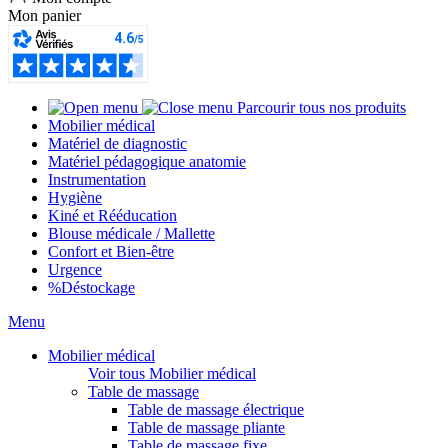
Mon panier
Parcourir tous nos produits
Mobilier médical
Matériel de diagnostic
Matériel pédagogique anatomie
Instrumentation
Hygiène
Kiné et Rééducation
Blouse médicale / Mallette
Confort et Bien-être
Urgence
%
Déstockage
Menu
Mobilier médical
Voir tous Mobilier médical
Table de massage
Table de massage électrique
Table de massage pliante
Table de massage fixe