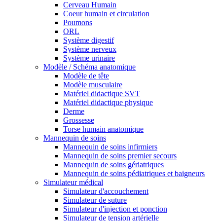
Cerveau Humain
Coeur humain et circulation
Poumons
ORL
Système digestif
Système nerveux
Système urinaire
Modèle / Schéma anatomique
Modèle de tête
Modèle musculaire
Matériel didactique SVT
Matériel didactique physique
Derme
Grossesse
Torse humain anatomique
Mannequin de soins
Mannequin de soins infirmiers
Mannequin de soins premier secours
Mannequin de soins gériatriques
Mannequin de soins pédiatriques et baigneurs
Simulateur médical
Simulateur d'accouchement
Simulateur de suture
Simulateur d'injection et ponction
Simulateur de tension artérielle