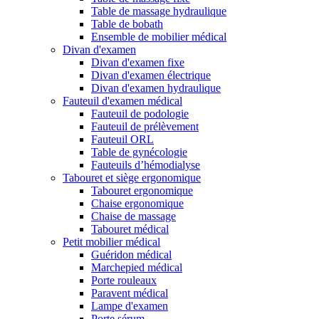
Table de massage hydraulique
Table de bobath
Ensemble de mobilier médical
Divan d'examen
Divan d'examen fixe
Divan d'examen électrique
Divan d'examen hydraulique
Fauteuil d'examen médical
Fauteuil de podologie
Fauteuil de prélèvement
Fauteuil ORL
Table de gynécologie
Fauteuils d’hémodialyse
Tabouret et siège ergonomique
Tabouret ergonomique
Chaise ergonomique
Chaise de massage
Tabouret médical
Petit mobilier médical
Guéridon médical
Marchepied médical
Porte rouleaux
Paravent médical
Lampe d'examen
Porte sérum