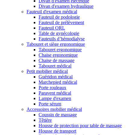
Divan d'examen électrique
Divan d'examen hydraulique
Fauteuil d'examen médical
Fauteuil de podologie
Fauteuil de prélèvement
Fauteuil ORL
Table de gynécologie
Fauteuils d’hémodialyse
Tabouret et siège ergonomique
Tabouret ergonomique
Chaise ergonomique
Chaise de massage
Tabouret médical
Petit mobilier médical
Guéridon médical
Marchepied médical
Porte rouleaux
Paravent médical
Lampe d'examen
Porte sérum
Accessoires mobilier médical
Coussin de massage
Têtière
Housse de protection pour table de massage
Housse de transport