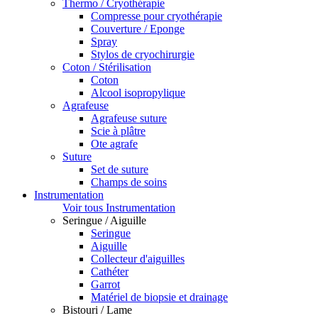
Thermo / Cryothérapie
Compresse pour cryothérapie
Couverture / Eponge
Spray
Stylos de cryochirurgie
Coton / Stérilisation
Coton
Alcool isopropylique
Agrafeuse
Agrafeuse suture
Scie à plâtre
Ote agrafe
Suture
Set de suture
Champs de soins
Instrumentation
Voir tous Instrumentation
Seringue / Aiguille
Seringue
Aiguille
Collecteur d'aiguilles
Cathéter
Garrot
Matériel de biopsie et drainage
Bistouri / Lame