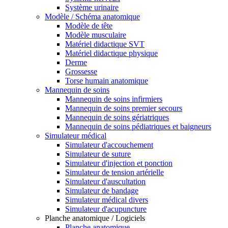
Système urinaire
Modèle / Schéma anatomique
Modèle de tête
Modèle musculaire
Matériel didactique SVT
Matériel didactique physique
Derme
Grossesse
Torse humain anatomique
Mannequin de soins
Mannequin de soins infirmiers
Mannequin de soins premier secours
Mannequin de soins gériatriques
Mannequin de soins pédiatriques et baigneurs
Simulateur médical
Simulateur d'accouchement
Simulateur de suture
Simulateur d'injection et ponction
Simulateur de tension artérielle
Simulateur d'auscultation
Simulateur de bandage
Simulateur médical divers
Simulateur d'acupuncture
Planche anatomique / Logiciels
Planche anatomique