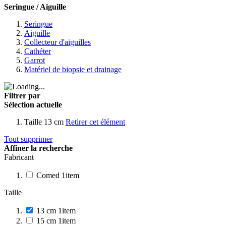
Seringue / Aiguille
Seringue
Aiguille
Collecteur d'aiguilles
Cathéter
Garrot
Matériel de biopsie et drainage
Filtrer par
Sélection actuelle
Taille
13 cm
Retirer cet élément
Tout supprimer
Affiner la recherche
Fabricant
Comed
1
item
Taille
13 cm
1
item
15 cm
1
item