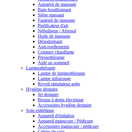
Appareil de massage
Bain bouillonnant
Siège massant
Fauteuil de massage
Purificateur d'air
Nébuliseur / Aérosol
Huile de massage
Désodorisant
Anti-ronflements
Ceinture chauffante
Pressothérapie
Aide au sommeil
Luminothérapie
Lampe de luminothérapie
Lampe infrarouge
Reveil simulateur aube
Hygiène dentaire
Jet dentaire
Brosse à dents électrique
Accessoires hygiène dentaire
Soin esthétique
Appareil d'épilation
Appareil manucure / Pédicure
Accessoires manucure / pédicure
Crème de soin