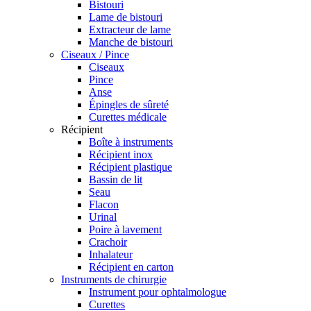
Bistouri
Lame de bistouri
Extracteur de lame
Manche de bistouri
Ciseaux / Pince
Ciseaux
Pince
Anse
Épingles de sûreté
Curettes médicale
Récipient
Boîte à instruments
Récipient inox
Récipient plastique
Bassin de lit
Seau
Flacon
Urinal
Poire à lavement
Crachoir
Inhalateur
Récipient en carton
Instruments de chirurgie
Instrument pour ophtalmologue
Curettes