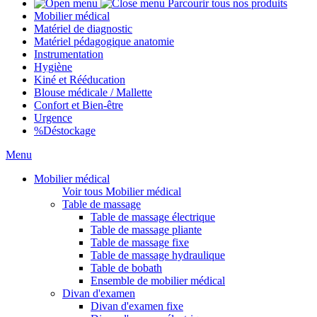
Parcourir tous nos produits
Mobilier médical
Matériel de diagnostic
Matériel pédagogique anatomie
Instrumentation
Hygiène
Kiné et Rééducation
Blouse médicale / Mallette
Confort et Bien-être
Urgence
%
Déstockage
Menu
Mobilier médical
Voir tous Mobilier médical
Table de massage
Table de massage électrique
Table de massage pliante
Table de massage fixe
Table de massage hydraulique
Table de bobath
Ensemble de mobilier médical
Divan d'examen
Divan d'examen fixe