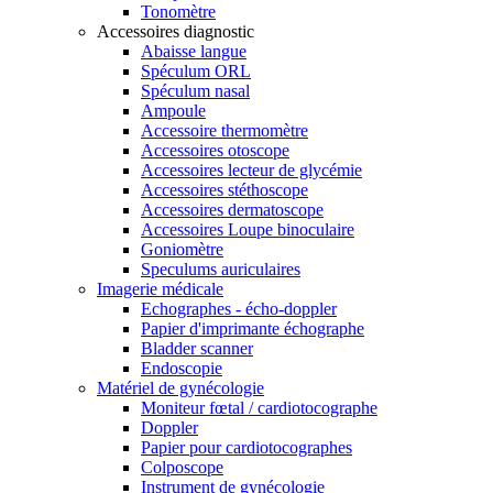
Tonomètre
Accessoires diagnostic
Abaisse langue
Spéculum ORL
Spéculum nasal
Ampoule
Accessoire thermomètre
Accessoires otoscope
Accessoires lecteur de glycémie
Accessoires stéthoscope
Accessoires dermatoscope
Accessoires Loupe binoculaire
Goniomètre
Speculums auriculaires
Imagerie médicale
Echographes - écho-doppler
Papier d'imprimante échographe
Bladder scanner
Endoscopie
Matériel de gynécologie
Moniteur fœtal / cardiotocographe
Doppler
Papier pour cardiotocographes
Colposcope
Instrument de gynécologie