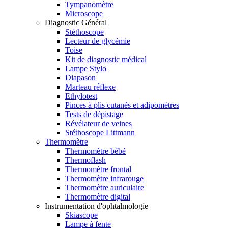
Tympanomètre
Microscope
Diagnostic Général
Stéthoscope
Lecteur de glycémie
Toise
Kit de diagnostic médical
Lampe Stylo
Diapason
Marteau réflexe
Ethylotest
Pinces à plis cutanés et adipomètres
Tests de dépistage
Révélateur de veines
Stéthoscope Littmann
Thermomètre
Thermomètre bébé
Thermoflash
Thermomètre frontal
Thermomètre infrarouge
Thermomètre auriculaire
Thermomètre digital
Instrumentation d'ophtalmologie
Skiascope
Lampe à fente