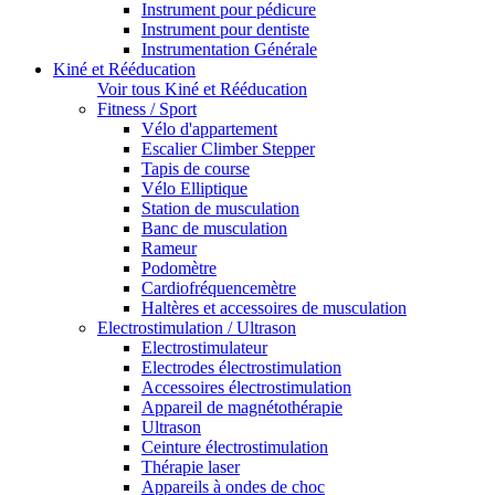
Instrument pour pédicure
Instrument pour dentiste
Instrumentation Générale
Kiné et Rééducation
Voir tous Kiné et Rééducation
Fitness / Sport
Vélo d'appartement
Escalier Climber Stepper
Tapis de course
Vélo Elliptique
Station de musculation
Banc de musculation
Rameur
Podomètre
Cardiofréquencemètre
Haltères et accessoires de musculation
Electrostimulation / Ultrason
Electrostimulateur
Electrodes électrostimulation
Accessoires électrostimulation
Appareil de magnétothérapie
Ultrason
Ceinture électrostimulation
Thérapie laser
Appareils à ondes de choc