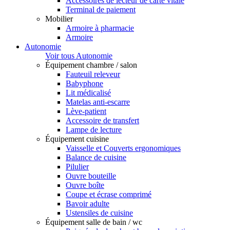
Accessoires de lecteur de carte vitale
Terminal de paiement
Mobilier
Armoire à pharmacie
Armoire
Autonomie
Voir tous Autonomie
Équipement chambre / salon
Fauteuil releveur
Babyphone
Lit médicalisé
Matelas anti-escarre
Lève-patient
Accessoire de transfert
Lampe de lecture
Équipement cuisine
Vaisselle et Couverts ergonomiques
Balance de cuisine
Pilulier
Ouvre bouteille
Ouvre boîte
Coupe et écrase comprimé
Bavoir adulte
Ustensiles de cuisine
Équipement salle de bain / wc