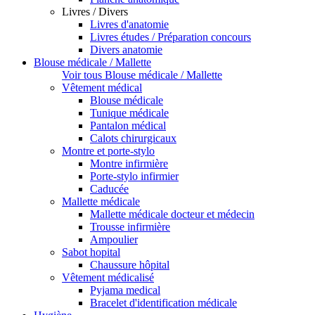
Livres / Divers
Livres d'anatomie
Livres études / Préparation concours
Divers anatomie
Blouse médicale / Mallette
Voir tous Blouse médicale / Mallette
Vêtement médical
Blouse médicale
Tunique médicale
Pantalon médical
Calots chirurgicaux
Montre et porte-stylo
Montre infirmière
Porte-stylo infirmier
Caducée
Mallette médicale
Mallette médicale docteur et médecin
Trousse infirmière
Ampoulier
Sabot hopital
Chaussure hôpital
Vêtement médicalisé
Pyjama medical
Bracelet d'identification médicale