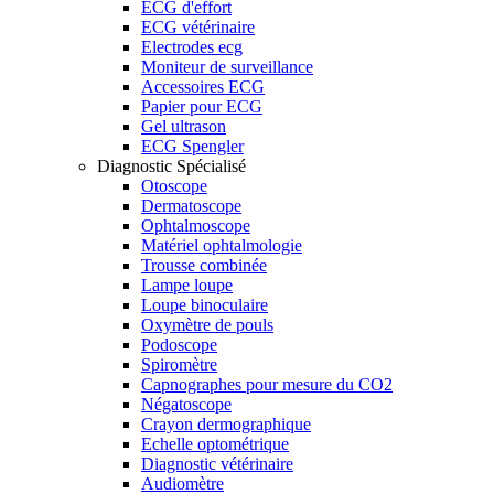
ECG d'effort
ECG vétérinaire
Electrodes ecg
Moniteur de surveillance
Accessoires ECG
Papier pour ECG
Gel ultrason
ECG Spengler
Diagnostic Spécialisé
Otoscope
Dermatoscope
Ophtalmoscope
Matériel ophtalmologie
Trousse combinée
Lampe loupe
Loupe binoculaire
Oxymètre de pouls
Podoscope
Spiromètre
Capnographes pour mesure du CO2
Négatoscope
Crayon dermographique
Echelle optométrique
Diagnostic vétérinaire
Audiomètre