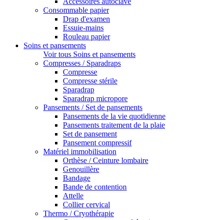
Accessoires autoclave
Consommable papier
Drap d'examen
Essuie-mains
Rouleau papier
Soins et pansements
Voir tous Soins et pansements
Compresses / Sparadraps
Compresse
Compresse stérile
Sparadrap
Sparadrap micropore
Pansements / Set de pansements
Pansements de la vie quotidienne
Pansements traitement de la plaie
Set de pansement
Pansement compressif
Matériel immobilisation
Orthèse / Ceinture lombaire
Genouillère
Bandage
Bande de contention
Attelle
Collier cervical
Thermo / Cryothérapie