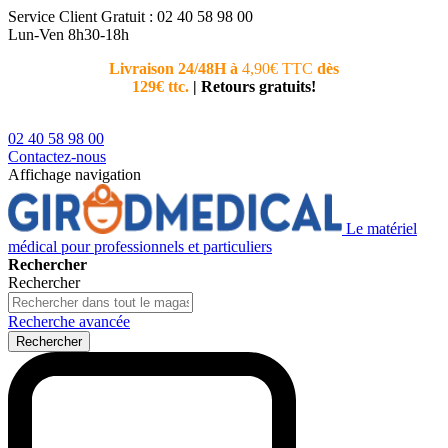
Service Client
Gratuit : 02 40 58 98 00
Lun-Ven 8h30-18h
Livraison 24/48H à
4,90€ TTC
dès
Nouvea
129€ ttc.
|
Retours gratuits!
téléphoni
conseiller
02 40 58 98 00
Contactez-nous
Affichage navigation
Le matériel
médical pour professionnels et particuliers
Rechercher
Rechercher
Recherche avancée
Rechercher