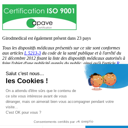
Girodmedical est également présent dans 23 pays
Tous les dispositifs médicaux présentés sur ce site sont conformes
aux articles
L 5213-3
du code de la santé publique et à l'arrêté du
21 décembre 2012 fixant la liste des dispositifs médicaux autorisés à
faire l'objet d'une publicité auprès du public, ainsi qu'à l'article
R
5213-1
du code de la santé publique. Par conséquent, ils peuvent
Salut c'est nous...
être légalement promus et rendus accessibles au public.
les Cookies !
© 2026 Girodmedical. Tous droits réservés.
On a attendu d'être sûrs que le contenu de
ce site vous intéresse avant de vous
déranger, mais on aimerait bien vous accompagner pendant votre
Paiement 100 % sécurisé !
visite...
Contrôle Anti-Fraude, Certificat SSL
C'est OK pour vous ?
Consentements certifiés par