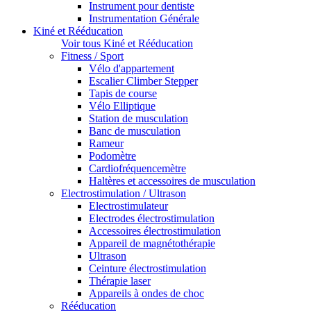
Instrument pour dentiste
Instrumentation Générale
Kiné et Rééducation
Voir tous Kiné et Rééducation
Fitness / Sport
Vélo d'appartement
Escalier Climber Stepper
Tapis de course
Vélo Elliptique
Station de musculation
Banc de musculation
Rameur
Podomètre
Cardiofréquencemètre
Haltères et accessoires de musculation
Electrostimulation / Ultrason
Electrostimulateur
Electrodes électrostimulation
Accessoires électrostimulation
Appareil de magnétothérapie
Ultrason
Ceinture électrostimulation
Thérapie laser
Appareils à ondes de choc
Rééducation