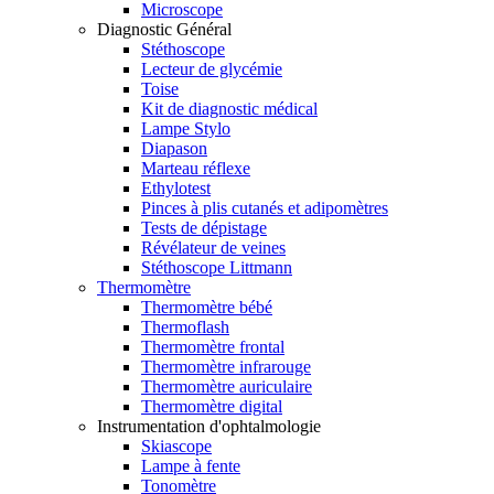
Microscope
Diagnostic Général
Stéthoscope
Lecteur de glycémie
Toise
Kit de diagnostic médical
Lampe Stylo
Diapason
Marteau réflexe
Ethylotest
Pinces à plis cutanés et adipomètres
Tests de dépistage
Révélateur de veines
Stéthoscope Littmann
Thermomètre
Thermomètre bébé
Thermoflash
Thermomètre frontal
Thermomètre infrarouge
Thermomètre auriculaire
Thermomètre digital
Instrumentation d'ophtalmologie
Skiascope
Lampe à fente
Tonomètre