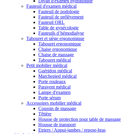
Divan d'examen hydraulique
Fauteuil d'examen médical
Fauteuil de podologie
Fauteuil de prélèvement
Fauteuil ORL
Table de gynécologie
Fauteuils d’hémodialyse
Tabouret et siège ergonomique
Tabouret ergonomique
Chaise ergonomique
Chaise de massage
Tabouret médical
Petit mobilier médical
Guéridon médical
Marchepied médical
Porte rouleaux
Paravent médical
Lampe d'examen
Porte sérum
Accessoires mobilier médical
Coussin de massage
Têtière
Housse de protection pour table de massage
Housse de transport
Etriers / Appui-jambes / repose-bras