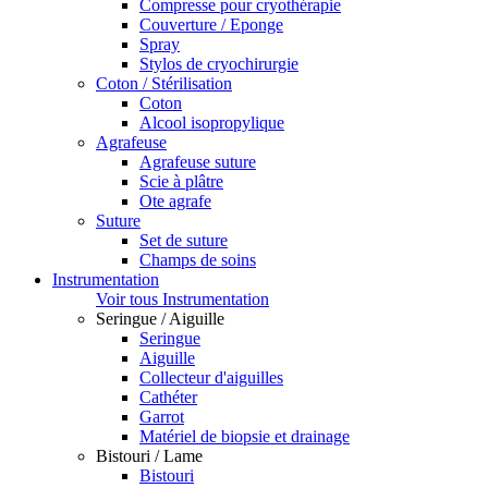
Compresse pour cryothérapie
Couverture / Eponge
Spray
Stylos de cryochirurgie
Coton / Stérilisation
Coton
Alcool isopropylique
Agrafeuse
Agrafeuse suture
Scie à plâtre
Ote agrafe
Suture
Set de suture
Champs de soins
Instrumentation
Voir tous Instrumentation
Seringue / Aiguille
Seringue
Aiguille
Collecteur d'aiguilles
Cathéter
Garrot
Matériel de biopsie et drainage
Bistouri / Lame
Bistouri