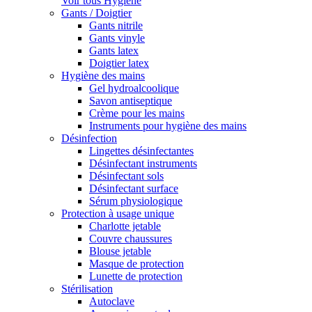
Voir tous Hygiène
Gants / Doigtier
Gants nitrile
Gants vinyle
Gants latex
Doigtier latex
Hygiène des mains
Gel hydroalcoolique
Savon antiseptique
Crème pour les mains
Instruments pour hygiène des mains
Désinfection
Lingettes désinfectantes
Désinfectant instruments
Désinfectant sols
Désinfectant surface
Sérum physiologique
Protection à usage unique
Charlotte jetable
Couvre chaussures
Blouse jetable
Masque de protection
Lunette de protection
Stérilisation
Autoclave