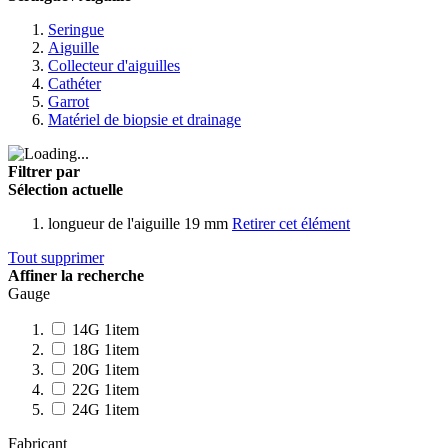
Seringue
Aiguille
Collecteur d'aiguilles
Cathéter
Garrot
Matériel de biopsie et drainage
Filtrer par
Sélection actuelle
longueur de l'aiguille
19 mm
Retirer cet élément
Tout supprimer
Affiner la recherche
Gauge
14G
1
item
18G
1
item
20G
1
item
22G
1
item
24G
1
item
Fabricant