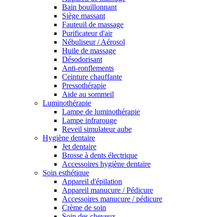
Bain bouillonnant
Siège massant
Fauteuil de massage
Purificateur d'air
Nébuliseur / Aérosol
Huile de massage
Désodorisant
Anti-ronflements
Ceinture chauffante
Pressothérapie
Aide au sommeil
Luminothérapie
Lampe de luminothérapie
Lampe infrarouge
Reveil simulateur aube
Hygiène dentaire
Jet dentaire
Brosse à dents électrique
Accessoires hygiène dentaire
Soin esthétique
Appareil d'épilation
Appareil manucure / Pédicure
Accessoires manucure / pédicure
Crème de soin
Soin des cheveux