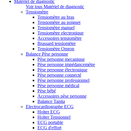
Matériel de diagnostic
Voir tous Matériel de diagnostic
Tensiomètre
Tensiomètre au bras
Tensiomètre au poignet
Tensiomètre manuel
Tensiomètre electronique
Accessoires tensiomètre
Brassard tensiomètre
Tensiomètre Omron
Balance Pèse personne
Pèse personne mecanique
Pèse personne impédancemètre
Pèse personne électronique
Pèse personne connecté
Pèse personne professionnel
Pèse personne médical
Pèse bébé
Accessoires pèse personne
Balance Tanita
Electrocardiographe ECG
Holter ECG
Holter Tensionnel
ECG portable
ECG d'effort