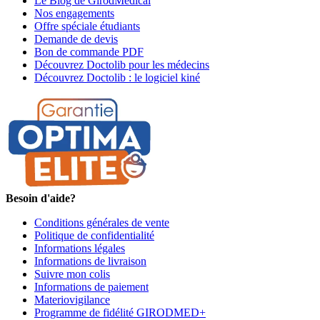
Le Blog de GirodMedical
Nos engagements
Offre spéciale étudiants
Demande de devis
Bon de commande PDF
Découvrez Doctolib pour les médecins
Découvrez Doctolib : le logiciel kiné
Besoin d'aide?
Conditions générales de vente
Politique de confidentialité
Informations légales
Informations de livraison
Suivre mon colis
Informations de paiement
Materiovigilance
Programme de fidélité GIRODMED+