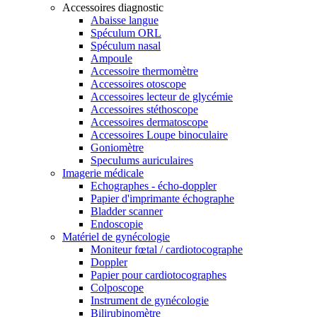
Accessoires diagnostic
Abaisse langue
Spéculum ORL
Spéculum nasal
Ampoule
Accessoire thermomètre
Accessoires otoscope
Accessoires lecteur de glycémie
Accessoires stéthoscope
Accessoires dermatoscope
Accessoires Loupe binoculaire
Goniomètre
Speculums auriculaires
Imagerie médicale
Echographes - écho-doppler
Papier d'imprimante échographe
Bladder scanner
Endoscopie
Matériel de gynécologie
Moniteur fœtal / cardiotocographe
Doppler
Papier pour cardiotocographes
Colposcope
Instrument de gynécologie
Bilirubinomètre