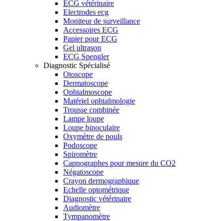
ECG vétérinaire
Electrodes ecg
Moniteur de surveillance
Accessoires ECG
Papier pour ECG
Gel ultrason
ECG Spengler
Diagnostic Spécialisé
Otoscope
Dermatoscope
Ophtalmoscope
Matériel ophtalmologie
Trousse combinée
Lampe loupe
Loupe binoculaire
Oxymètre de pouls
Podoscope
Spiromètre
Capnographes pour mesure du CO2
Négatoscope
Crayon dermographique
Echelle optométrique
Diagnostic vétérinaire
Audiomètre
Tympanomètre