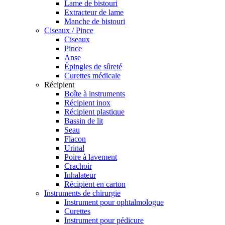
Lame de bistouri
Extracteur de lame
Manche de bistouri
Ciseaux / Pince
Ciseaux
Pince
Anse
Épingles de sûreté
Curettes médicale
Récipient
Boîte à instruments
Récipient inox
Récipient plastique
Bassin de lit
Seau
Flacon
Urinal
Poire à lavement
Crachoir
Inhalateur
Récipient en carton
Instruments de chirurgie
Instrument pour ophtalmologue
Curettes
Instrument pour pédicure