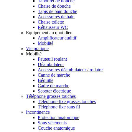
Tabouret de douche
Chaise de douche
Tapis de bain douche
Accessoires de bain
Chaise toilette
Réhausseur WC
Equipement au quotidien
Amplificateur auditif
Mobilité
Vie pratique
Mobilité
Fauteuil roulant
Déambulateur
Accessoires déambulateur / rollator
Canne de marche
Béquille
Cadre de marche
Scooter électrique
Téléphone grosses touches
Téléphone fixe grosses touches
Téléphone fixe sans fil
Incontinence
Protection anatomique
Sous vêtements
Couche anatomique