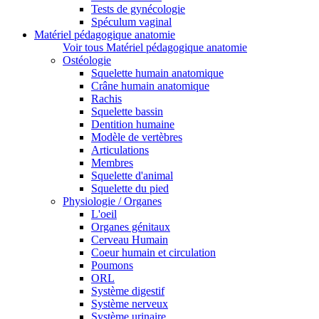
Tests de gynécologie
Spéculum vaginal
Matériel pédagogique anatomie
Voir tous Matériel pédagogique anatomie
Ostéologie
Squelette humain anatomique
Crâne humain anatomique
Rachis
Squelette bassin
Dentition humaine
Modèle de vertèbres
Articulations
Membres
Squelette d'animal
Squelette du pied
Physiologie / Organes
L'oeil
Organes génitaux
Cerveau Humain
Coeur humain et circulation
Poumons
ORL
Système digestif
Système nerveux
Système urinaire