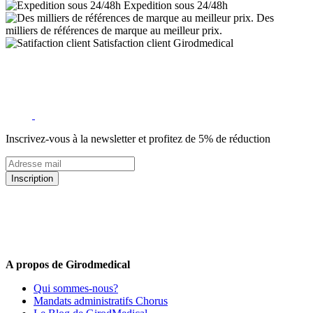
Expedition sous 24/48h
Des
milliers de références de marque au meilleur prix.
Satisfaction client Girodmedical
Inscrivez-vous à la newsletter et profitez de 5% de réduction
Inscription
5% de remise valable sur votre prochaine commande de matériel
médical !
Offres promotionnelles, nouveautés, dernières tendances : soyez les
premiers informés !
A propos de Girodmedical
Qui sommes-nous?
Mandats administratifs Chorus