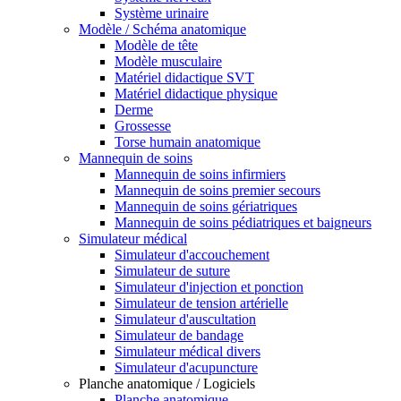
Système urinaire
Modèle / Schéma anatomique
Modèle de tête
Modèle musculaire
Matériel didactique SVT
Matériel didactique physique
Derme
Grossesse
Torse humain anatomique
Mannequin de soins
Mannequin de soins infirmiers
Mannequin de soins premier secours
Mannequin de soins gériatriques
Mannequin de soins pédiatriques et baigneurs
Simulateur médical
Simulateur d'accouchement
Simulateur de suture
Simulateur d'injection et ponction
Simulateur de tension artérielle
Simulateur d'auscultation
Simulateur de bandage
Simulateur médical divers
Simulateur d'acupuncture
Planche anatomique / Logiciels
Planche anatomique