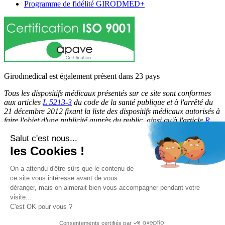
Programme de fidélité GIRODMED+
Girodmedical est également présent dans 23 pays
Tous les dispositifs médicaux présentés sur ce site sont conformes
aux articles
L 5213-3
du code de la santé publique et à l'arrêté du
21 décembre 2012 fixant la liste des dispositifs médicaux autorisés à
faire l'objet d'une publicité auprès du public, ainsi qu'à l'article
R
5213-1
du code de la santé publique. Par conséquent, ils peuvent
Salut c'est nous...
être légalement promus et rendus accessibles au public.
les Cookies !
© 2026 Girodmedical. Tous droits réservés.
On a attendu d'être sûrs que le contenu de
ce site vous intéresse avant de vous
déranger, mais on aimerait bien vous accompagner pendant votre
Paiement 100 % sécurisé !
visite...
Contrôle Anti-Fraude, Certificat SSL
C'est OK pour vous ?
Consentements certifiés par