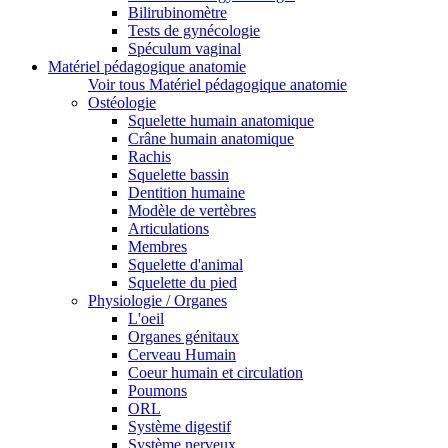
Bilirubinomètre
Tests de gynécologie
Spéculum vaginal
Matériel pédagogique anatomie
Voir tous Matériel pédagogique anatomie
Ostéologie
Squelette humain anatomique
Crâne humain anatomique
Rachis
Squelette bassin
Dentition humaine
Modèle de vertèbres
Articulations
Membres
Squelette d'animal
Squelette du pied
Physiologie / Organes
L'oeil
Organes génitaux
Cerveau Humain
Coeur humain et circulation
Poumons
ORL
Système digestif
Système nerveux