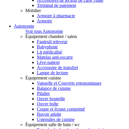
Accessoires de lecteur de carte vitale
Terminal de paiement
Mobilier
Armoire à pharmacie
Armoire
Autonomie
Voir tous Autonomie
Équipement chambre / salon
Fauteuil releveur
Babyphone
Lit médicalisé
Matelas anti-escarre
Lève-patient
Accessoire de transfert
Lampe de lecture
Équipement cuisine
Vaisselle et Couverts ergonomiques
Balance de cuisine
Pilulier
Ouvre bouteille
Ouvre boîte
Coupe et écrase comprimé
Bavoir adulte
Ustensiles de cuisine
Équipement salle de bain / wc