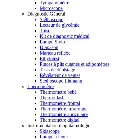
Tympanomètre
Microscope
Diagnostic Général
Stéthoscope
Lecteur de glycémie
Toise
Kit de diagnostic médical
Lampe Stylo
Diapason
Marteau réflexe
Ethylotest
Pinces à plis cutanés et adipomètres
Tests de dépistage
Révélateur de veines
Stéthoscope Littmann
Thermomètre
Thermomètre bébé
Thermoflash
Thermomètre frontal
Thermomètre infrarouge
Thermomètre auriculaire
Thermomètre digital
Instrumentation d'ophtalmologie
Skiascope
Lampe à fente