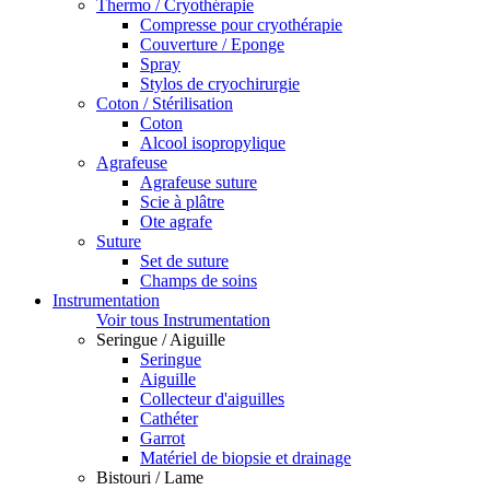
Thermo / Cryothérapie
Compresse pour cryothérapie
Couverture / Eponge
Spray
Stylos de cryochirurgie
Coton / Stérilisation
Coton
Alcool isopropylique
Agrafeuse
Agrafeuse suture
Scie à plâtre
Ote agrafe
Suture
Set de suture
Champs de soins
Instrumentation
Voir tous Instrumentation
Seringue / Aiguille
Seringue
Aiguille
Collecteur d'aiguilles
Cathéter
Garrot
Matériel de biopsie et drainage
Bistouri / Lame