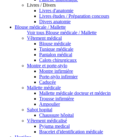
Livres / Divers
Livres d'anatomie
Livres études / Préparation concours
Divers anatomie
Blouse médicale / Mallette
Voir tous Blouse médicale / Mallette
Vêtement médical
Blouse médicale
Tunique médicale
Pantalon médical
Calots chirurgicaux
Montre et porte-stylo
Montre infirmière
Porte-stylo infirmier
Caducée
Mallette médicale
Mallette médicale docteur et médecin
Trousse infirmière
Ampoulier
Sabot hopital
Chaussure hôpital
Vêtement médicalisé
Pyjama medical
Bracelet d'identification médicale