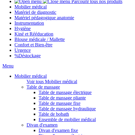
Parcourir tous nos produits
Mobilier médical
Matériel de diagnostic
Matériel pédagogique anatomie
Instrumentation
Hygiène
Kiné et Rééducation
Blouse médicale / Mallette
Confort et Bien-être
Urgence
%
Déstockage
Menu
Mobilier médical
Voir tous Mobilier médical
Table de massage
Table de massage électrique
Table de massage pliante
Table de massage fixe
Table de massage hydraulique
Table de bobath
Ensemble de mobilier médical
Divan d'examen
Divan d'examen fixe