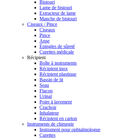
Bistouri
Lame de bistouri
Extracteur de lame
Manche de bistouri
Ciseaux / Pince
Ciseaux
Pince
Anse
Épingles de sûreté
Curettes médicale
Récipient
Boîte à instruments
Récipient inox
Récipient plastique
Bassin de lit
Seau
Flacon
Urinal
Poire à lavement
Crachoir
Inhalateur
Récipient en carton
Instruments de chirurgie
Instrument pour ophtalmologue
Curettes