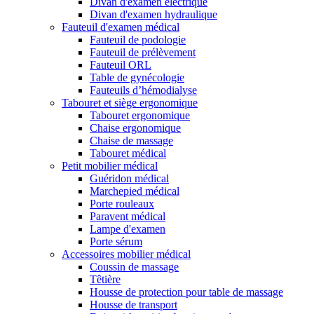
Divan d'examen électrique
Divan d'examen hydraulique
Fauteuil d'examen médical
Fauteuil de podologie
Fauteuil de prélèvement
Fauteuil ORL
Table de gynécologie
Fauteuils d’hémodialyse
Tabouret et siège ergonomique
Tabouret ergonomique
Chaise ergonomique
Chaise de massage
Tabouret médical
Petit mobilier médical
Guéridon médical
Marchepied médical
Porte rouleaux
Paravent médical
Lampe d'examen
Porte sérum
Accessoires mobilier médical
Coussin de massage
Têtière
Housse de protection pour table de massage
Housse de transport