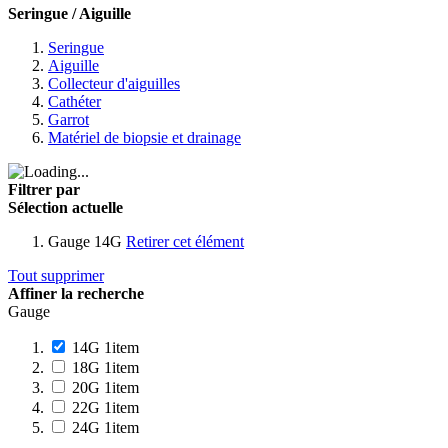
Seringue / Aiguille
Seringue
Aiguille
Collecteur d'aiguilles
Cathéter
Garrot
Matériel de biopsie et drainage
Filtrer par
Sélection actuelle
Gauge
14G
Retirer cet élément
Tout supprimer
Affiner la recherche
Gauge
14G
1
item
18G
1
item
20G
1
item
22G
1
item
24G
1
item