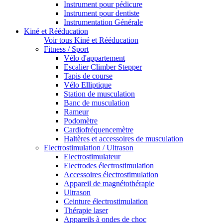
Instrument pour pédicure
Instrument pour dentiste
Instrumentation Générale
Kiné et Rééducation
Voir tous Kiné et Rééducation
Fitness / Sport
Vélo d'appartement
Escalier Climber Stepper
Tapis de course
Vélo Elliptique
Station de musculation
Banc de musculation
Rameur
Podomètre
Cardiofréquencemètre
Haltères et accessoires de musculation
Electrostimulation / Ultrason
Electrostimulateur
Electrodes électrostimulation
Accessoires électrostimulation
Appareil de magnétothérapie
Ultrason
Ceinture électrostimulation
Thérapie laser
Appareils à ondes de choc