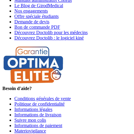
Mandats administratifs Chorus
Le Blog de GirodMedical
Nos engagements
Offre spéciale étudiants
Demande de devis
Bon de commande PDF
Découvrez Doctolib pour les médecins
Découvrez Doctolib : le logiciel kiné
Besoin d'aide?
Conditions générales de vente
Politique de confidentialité
Informations légales
Informations de livraison
Suivre mon colis
Informations de paiement
Materiovigilance