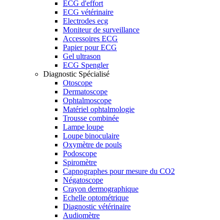
ECG d'effort
ECG vétérinaire
Electrodes ecg
Moniteur de surveillance
Accessoires ECG
Papier pour ECG
Gel ultrason
ECG Spengler
Diagnostic Spécialisé
Otoscope
Dermatoscope
Ophtalmoscope
Matériel ophtalmologie
Trousse combinée
Lampe loupe
Loupe binoculaire
Oxymètre de pouls
Podoscope
Spiromètre
Capnographes pour mesure du CO2
Négatoscope
Crayon dermographique
Echelle optométrique
Diagnostic vétérinaire
Audiomètre