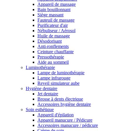
Appareil de massage
Bain bouillonnant
Siège massant
Fauteuil de massage
Purificateur d'air
Nébuliseur / Aérosol
Huile de massage
Désodorisant
Anti-ronflements
Ceinture chauffante
Pressothérapie
Aide au sommeil
Luminothérapie
Lampe de luminothérapie
Lampe infrarouge
Reveil simulateur aube
Hygiène dentaire
Jet dentaire
Brosse à dents électrique
Accessoires hygiène dentaire
Soin esthétique
Appareil d'épilation
Appareil manucure / Pédicure
Accessoires manucure / pédicure
Crème de soin