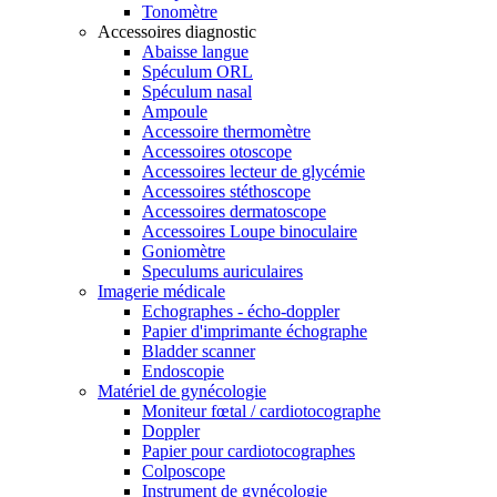
Tonomètre
Accessoires diagnostic
Abaisse langue
Spéculum ORL
Spéculum nasal
Ampoule
Accessoire thermomètre
Accessoires otoscope
Accessoires lecteur de glycémie
Accessoires stéthoscope
Accessoires dermatoscope
Accessoires Loupe binoculaire
Goniomètre
Speculums auriculaires
Imagerie médicale
Echographes - écho-doppler
Papier d'imprimante échographe
Bladder scanner
Endoscopie
Matériel de gynécologie
Moniteur fœtal / cardiotocographe
Doppler
Papier pour cardiotocographes
Colposcope
Instrument de gynécologie