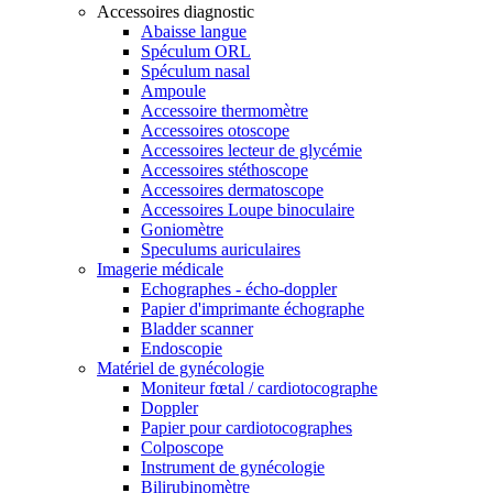
Accessoires diagnostic
Abaisse langue
Spéculum ORL
Spéculum nasal
Ampoule
Accessoire thermomètre
Accessoires otoscope
Accessoires lecteur de glycémie
Accessoires stéthoscope
Accessoires dermatoscope
Accessoires Loupe binoculaire
Goniomètre
Speculums auriculaires
Imagerie médicale
Echographes - écho-doppler
Papier d'imprimante échographe
Bladder scanner
Endoscopie
Matériel de gynécologie
Moniteur fœtal / cardiotocographe
Doppler
Papier pour cardiotocographes
Colposcope
Instrument de gynécologie
Bilirubinomètre