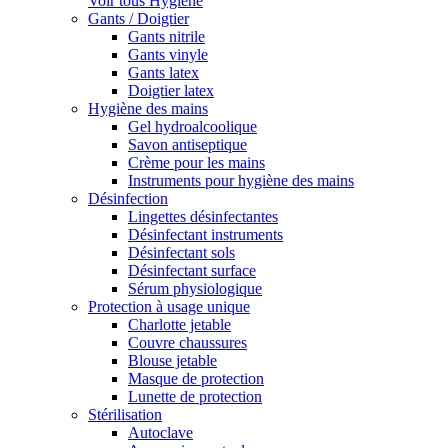
Voir tous Hygiène
Gants / Doigtier
Gants nitrile
Gants vinyle
Gants latex
Doigtier latex
Hygiène des mains
Gel hydroalcoolique
Savon antiseptique
Crème pour les mains
Instruments pour hygiène des mains
Désinfection
Lingettes désinfectantes
Désinfectant instruments
Désinfectant sols
Désinfectant surface
Sérum physiologique
Protection à usage unique
Charlotte jetable
Couvre chaussures
Blouse jetable
Masque de protection
Lunette de protection
Stérilisation
Autoclave