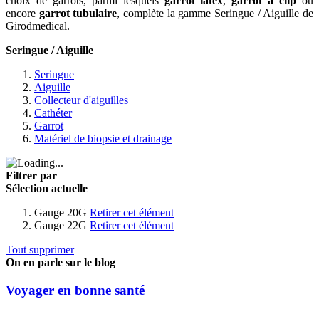
choix de garrots, parmi lesquels
garrot latex
,
garrot à clip
ou
encore
garrot tubulaire
, complète la gamme Seringue / Aiguille de
Girodmedical.
Seringue / Aiguille
Seringue
Aiguille
Collecteur d'aiguilles
Cathéter
Garrot
Matériel de biopsie et drainage
Filtrer par
Sélection actuelle
Gauge
20G
Retirer cet élément
Gauge
22G
Retirer cet élément
Tout supprimer
On en parle sur le blog
Voyager en bonne santé