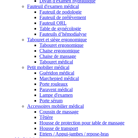
Divan d'examen hydraulique
Fauteuil d'examen médical
Fauteuil de podologie
Fauteuil de prélèvement
Fauteuil ORL
Table de gynécologie
Fauteuils d’hémodialyse
Tabouret et siège ergonomique
Tabouret ergonomique
Chaise ergonomique
Chaise de massage
Tabouret médical
Petit mobilier médical
Guéridon médical
Marchepied médical
Porte rouleaux
Paravent médical
Lampe d'examen
Porte sérum
Accessoires mobilier médical
Coussin de massage
Têtière
Housse de protection pour table de massage
Housse de transport
Etriers / Appui-jambes / repose-bras