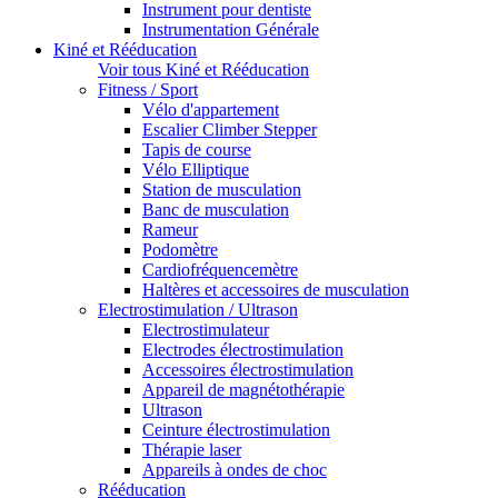
Instrument pour dentiste
Instrumentation Générale
Kiné et Rééducation
Voir tous Kiné et Rééducation
Fitness / Sport
Vélo d'appartement
Escalier Climber Stepper
Tapis de course
Vélo Elliptique
Station de musculation
Banc de musculation
Rameur
Podomètre
Cardiofréquencemètre
Haltères et accessoires de musculation
Electrostimulation / Ultrason
Electrostimulateur
Electrodes électrostimulation
Accessoires électrostimulation
Appareil de magnétothérapie
Ultrason
Ceinture électrostimulation
Thérapie laser
Appareils à ondes de choc
Rééducation