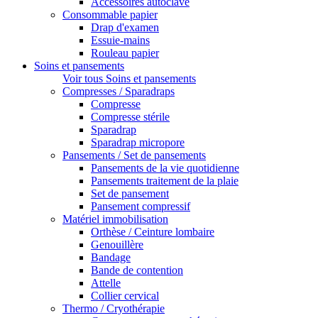
Accessoires autoclave
Consommable papier
Drap d'examen
Essuie-mains
Rouleau papier
Soins et pansements
Voir tous Soins et pansements
Compresses / Sparadraps
Compresse
Compresse stérile
Sparadrap
Sparadrap micropore
Pansements / Set de pansements
Pansements de la vie quotidienne
Pansements traitement de la plaie
Set de pansement
Pansement compressif
Matériel immobilisation
Orthèse / Ceinture lombaire
Genouillère
Bandage
Bande de contention
Attelle
Collier cervical
Thermo / Cryothérapie