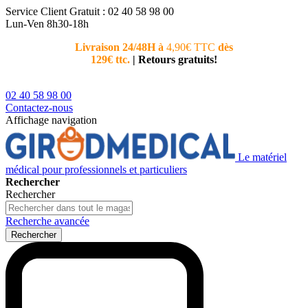
Service Client
Gratuit : 02 40 58 98 00
Lun-Ven 8h30-18h
Livraison 24/48H à
4,90€ TTC
dès
Nouvea
129€ ttc.
|
Retours gratuits!
téléphoni
conseiller
02 40 58 98 00
Contactez-nous
Affichage navigation
Le matériel
médical pour professionnels et particuliers
Rechercher
Rechercher
Recherche avancée
Rechercher