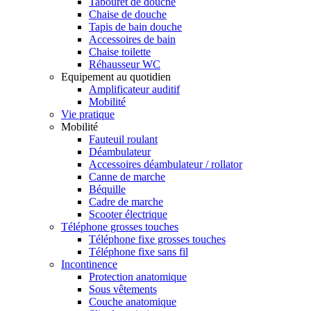
Tabouret de douche
Chaise de douche
Tapis de bain douche
Accessoires de bain
Chaise toilette
Réhausseur WC
Equipement au quotidien
Amplificateur auditif
Mobilité
Vie pratique
Mobilité
Fauteuil roulant
Déambulateur
Accessoires déambulateur / rollator
Canne de marche
Béquille
Cadre de marche
Scooter électrique
Téléphone grosses touches
Téléphone fixe grosses touches
Téléphone fixe sans fil
Incontinence
Protection anatomique
Sous vêtements
Couche anatomique