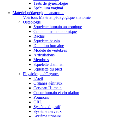
Tests de gynécologie
Spéculum vaginal
Matériel pédagogique anatomie
Voir tous Matériel pédagogique anatomie
Ostéologie
Squelette humain anatomique
Crâne humain anatomique
Rachis
Squelette bassin
Dentition humaine
Modèle de vertèbres
Articulations
Membres
Squelette d'animal
Squelette du pied
Physiologie / Organes
L'oeil
Organes génitaux
Cerveau Humain
Coeur humain et circulation
Poumons
ORL
Système digestif
Système nerveux
Système urinaire