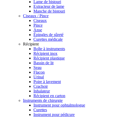
Lame de bistouri
Extracteur de lame
Manche de bistouri
Ciseaux / Pince
Ciseaux
Pince
Anse
Épingles de sûreté
Curettes médicale
Récipient
Boîte à instruments
Récipient inox
Récipient plastique
Bassin de lit
Seau
Flacon
Urinal
Poire à lavement
Crachoir
Inhalateur
Récipient en carton
Instruments de chirurgie
Instrument pour ophtalmologue
Curettes
Instrument pour pédicure