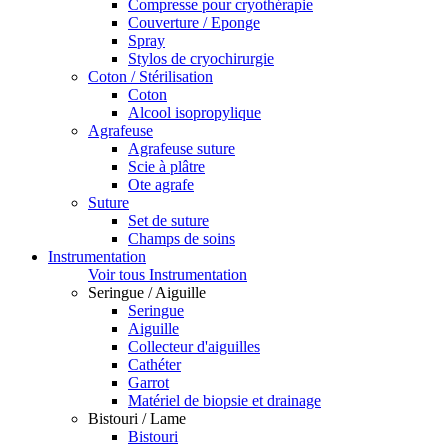
Compresse pour cryothérapie
Couverture / Eponge
Spray
Stylos de cryochirurgie
Coton / Stérilisation
Coton
Alcool isopropylique
Agrafeuse
Agrafeuse suture
Scie à plâtre
Ote agrafe
Suture
Set de suture
Champs de soins
Instrumentation
Voir tous Instrumentation
Seringue / Aiguille
Seringue
Aiguille
Collecteur d'aiguilles
Cathéter
Garrot
Matériel de biopsie et drainage
Bistouri / Lame
Bistouri