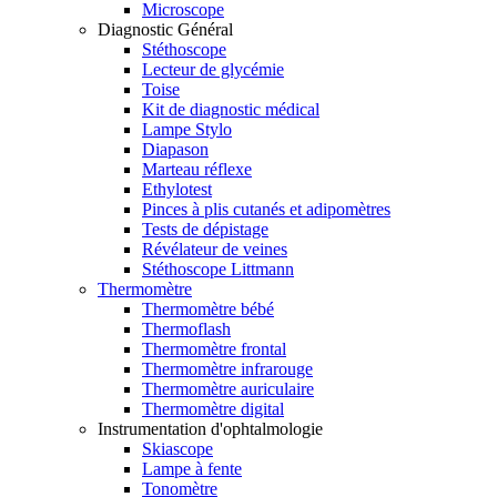
Microscope
Diagnostic Général
Stéthoscope
Lecteur de glycémie
Toise
Kit de diagnostic médical
Lampe Stylo
Diapason
Marteau réflexe
Ethylotest
Pinces à plis cutanés et adipomètres
Tests de dépistage
Révélateur de veines
Stéthoscope Littmann
Thermomètre
Thermomètre bébé
Thermoflash
Thermomètre frontal
Thermomètre infrarouge
Thermomètre auriculaire
Thermomètre digital
Instrumentation d'ophtalmologie
Skiascope
Lampe à fente
Tonomètre