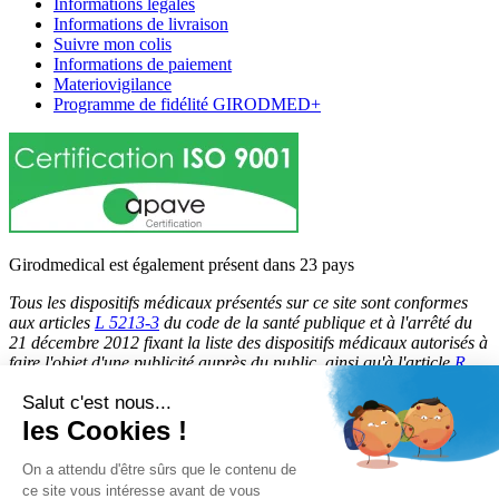
Informations légales
Informations de livraison
Suivre mon colis
Informations de paiement
Materiovigilance
Programme de fidélité GIRODMED+
Girodmedical est également présent dans 23 pays
Tous les dispositifs médicaux présentés sur ce site sont conformes
aux articles
L 5213-3
du code de la santé publique et à l'arrêté du
21 décembre 2012 fixant la liste des dispositifs médicaux autorisés à
faire l'objet d'une publicité auprès du public, ainsi qu'à l'article
R
5213-1
du code de la santé publique. Par conséquent, ils peuvent
Salut c'est nous...
être légalement promus et rendus accessibles au public.
les Cookies !
© 2026 Girodmedical. Tous droits réservés.
On a attendu d'être sûrs que le contenu de
ce site vous intéresse avant de vous