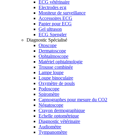
ECG vétérinaire
Electrodes ecg
Moniteur de surveillance
Accessoires ECG
Papier pour ECG
Gel ultrason
ECG Spengler
Diagnostic Spécialisé
Otoscope
Dermatoscope
Ophtalmoscope
Matériel ophtalmologie
Trousse combinée
Lampe loupe
Loupe binoculaire
Oxymètre de pouls
Podoscope
Spiromètre
Capnographes pour mesure du CO2
Négatoscope
Crayon dermographique
Echelle optométrique
Diagnostic vétérinaire
Audiomètre
Tympanomètre