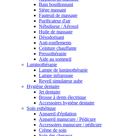
Bain bouillonnant
Siège massant
Fauteuil de massage
Purificateur d'air
Nébuliseur / Aérosol
Huile de massage
Désodorisant
Anti-ronflements
Ceinture chauffante
Pressothérapie
Aide au sommeil
Luminothérapie
Lampe de luminothérapie
Lampe infrarouge
Reveil simulateur aube
Hygiène dentaire
Jet dentaire
Brosse à dents électrique
Accessoires hygiène dentaire
Soin esthétique
Appareil d'épilation
Appareil manucure / Pédicure
Accessoires manucure / pédicure
Crème de soin
Soin des cheveux