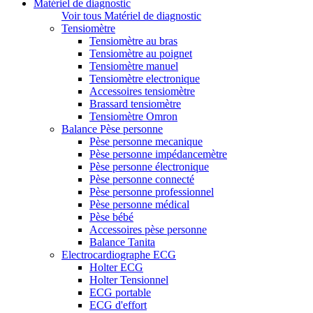
Matériel de diagnostic
Voir tous Matériel de diagnostic
Tensiomètre
Tensiomètre au bras
Tensiomètre au poignet
Tensiomètre manuel
Tensiomètre electronique
Accessoires tensiomètre
Brassard tensiomètre
Tensiomètre Omron
Balance Pèse personne
Pèse personne mecanique
Pèse personne impédancemètre
Pèse personne électronique
Pèse personne connecté
Pèse personne professionnel
Pèse personne médical
Pèse bébé
Accessoires pèse personne
Balance Tanita
Electrocardiographe ECG
Holter ECG
Holter Tensionnel
ECG portable
ECG d'effort