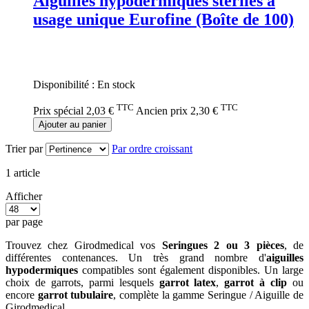
Aiguilles hypodermiques stériles à
usage unique Eurofine (Boîte de 100)
Rating:
0%
Disponibilité :
En stock
TTC
TTC
Prix spécial
2,03 €
Ancien prix
2,30 €
Ajouter au panier
Trier par
Par ordre croissant
1
article
Afficher
par page
Trouvez chez Girodmedical vos
Seringues 2 ou 3 pièces
, de
différentes contenances. Un très grand nombre d'
aiguilles
hypodermiques
compatibles sont également disponibles. Un large
choix de garrots, parmi lesquels
garrot latex
,
garrot à clip
ou
encore
garrot tubulaire
, complète la gamme Seringue / Aiguille de
Girodmedical.