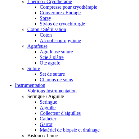
Thermo / Cryothérapie
Compresse pour cryothérapie
Couverture / Eponge
Spray
Stylos de cryochirurgie
Coton / Stérilisation
Coton
Alcool isopropylique
Agrafeuse
Agrafeuse suture
Scie à plâtre
Ote agrafe
Suture
Set de suture
Champs de soins
Instrumentation
Voir tous Instrumentation
Seringue / Aiguille
Seringue
Aiguille
Collecteur d'aiguilles
Cathéter
Garrot
Matériel de biopsie et drainage
Bistouri / Lame