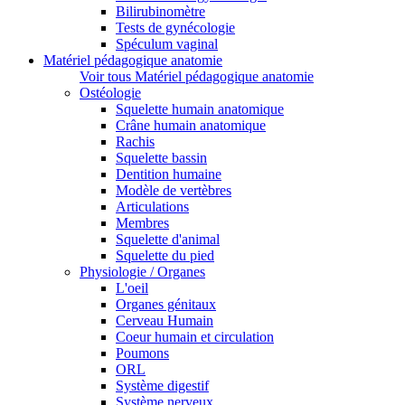
Bilirubinomètre
Tests de gynécologie
Spéculum vaginal
Matériel pédagogique anatomie
Voir tous Matériel pédagogique anatomie
Ostéologie
Squelette humain anatomique
Crâne humain anatomique
Rachis
Squelette bassin
Dentition humaine
Modèle de vertèbres
Articulations
Membres
Squelette d'animal
Squelette du pied
Physiologie / Organes
L'oeil
Organes génitaux
Cerveau Humain
Coeur humain et circulation
Poumons
ORL
Système digestif
Système nerveux