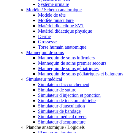
Système urinaire
Modèle / Schéma anatomique
Modèle de tête
Modèle musculaire
Matériel didactique SVT
Matériel didactique physique
Derme
Grossesse
Torse humain anatomique
Mannequin de soins
Mannequin de soins infirmiers
Mannequin de soins premier secours
Mannequin de soins gériatriques
Mannequin de soins pédiatriques et baigneurs
Simulateur médical
Simulateur d'accouchement
Simulateur de suture
Simulateur d'injection et ponction
Simulateur de tension artérielle
Simulateur d'auscultation
Simulateur de bandage
Simulateur médical divers
Simulateur d'acupuncture
Planche anatomique / Logiciels
Planche anatomique