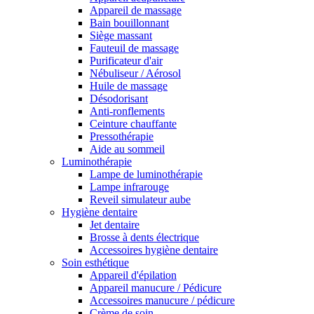
Appareil de massage
Bain bouillonnant
Siège massant
Fauteuil de massage
Purificateur d'air
Nébuliseur / Aérosol
Huile de massage
Désodorisant
Anti-ronflements
Ceinture chauffante
Pressothérapie
Aide au sommeil
Luminothérapie
Lampe de luminothérapie
Lampe infrarouge
Reveil simulateur aube
Hygiène dentaire
Jet dentaire
Brosse à dents électrique
Accessoires hygiène dentaire
Soin esthétique
Appareil d'épilation
Appareil manucure / Pédicure
Accessoires manucure / pédicure
Crème de soin