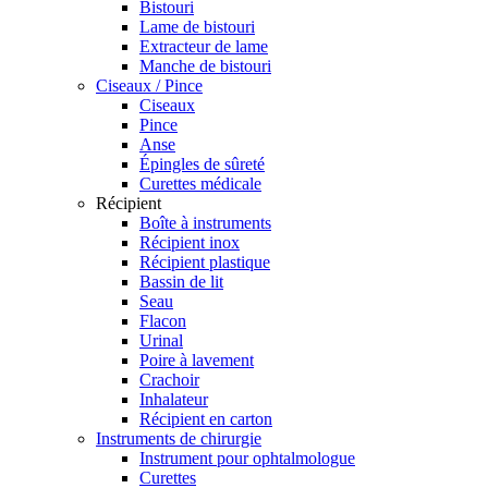
Bistouri
Lame de bistouri
Extracteur de lame
Manche de bistouri
Ciseaux / Pince
Ciseaux
Pince
Anse
Épingles de sûreté
Curettes médicale
Récipient
Boîte à instruments
Récipient inox
Récipient plastique
Bassin de lit
Seau
Flacon
Urinal
Poire à lavement
Crachoir
Inhalateur
Récipient en carton
Instruments de chirurgie
Instrument pour ophtalmologue
Curettes