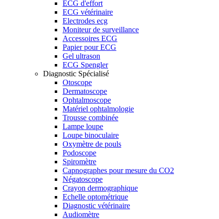
ECG d'effort
ECG vétérinaire
Electrodes ecg
Moniteur de surveillance
Accessoires ECG
Papier pour ECG
Gel ultrason
ECG Spengler
Diagnostic Spécialisé
Otoscope
Dermatoscope
Ophtalmoscope
Matériel ophtalmologie
Trousse combinée
Lampe loupe
Loupe binoculaire
Oxymètre de pouls
Podoscope
Spiromètre
Capnographes pour mesure du CO2
Négatoscope
Crayon dermographique
Echelle optométrique
Diagnostic vétérinaire
Audiomètre