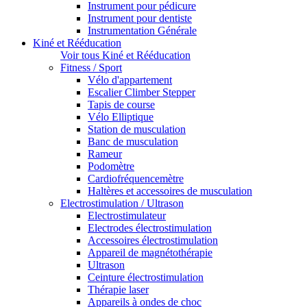
Instrument pour pédicure
Instrument pour dentiste
Instrumentation Générale
Kiné et Rééducation
Voir tous Kiné et Rééducation
Fitness / Sport
Vélo d'appartement
Escalier Climber Stepper
Tapis de course
Vélo Elliptique
Station de musculation
Banc de musculation
Rameur
Podomètre
Cardiofréquencemètre
Haltères et accessoires de musculation
Electrostimulation / Ultrason
Electrostimulateur
Electrodes électrostimulation
Accessoires électrostimulation
Appareil de magnétothérapie
Ultrason
Ceinture électrostimulation
Thérapie laser
Appareils à ondes de choc