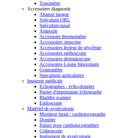
Tonomètre
Accessoires diagnostic
Abaisse langue
Spéculum ORL
Spéculum nasal
Ampoule
Accessoire thermomètre
Accessoires otoscope
Accessoires lecteur de glycémie
Accessoires stéthoscope
Accessoires dermatoscope
Accessoires Loupe binoculaire
Goniomètre
Speculums auriculaires
Imagerie médicale
Echographes - écho-doppler
Papier d'imprimante échographe
Bladder scanner
Endoscopie
Matériel de gynécologie
Moniteur fœtal / cardiotocographe
Doppler
Papier pour cardiotocographes
Colposcope
Instrument de gynécologie