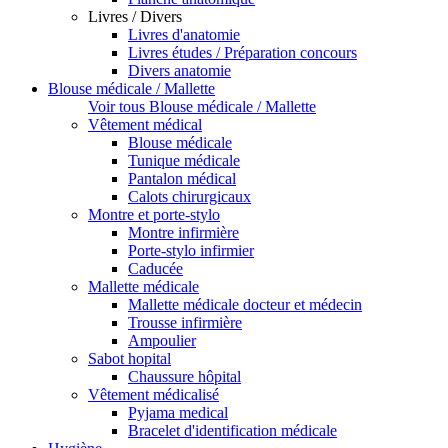
Livres / Divers
Livres d'anatomie
Livres études / Préparation concours
Divers anatomie
Blouse médicale / Mallette
Voir tous Blouse médicale / Mallette
Vêtement médical
Blouse médicale
Tunique médicale
Pantalon médical
Calots chirurgicaux
Montre et porte-stylo
Montre infirmière
Porte-stylo infirmier
Caducée
Mallette médicale
Mallette médicale docteur et médecin
Trousse infirmière
Ampoulier
Sabot hopital
Chaussure hôpital
Vêtement médicalisé
Pyjama medical
Bracelet d'identification médicale