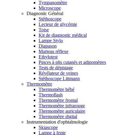
Tympanomètre
Microscope
Diagnostic Général
Stéthoscope
Lecteur de glycémie
Toise
Kit de diagnostic médical
Lampe Stylo
Diapason
Marteau réflexe
Ethylotest
Pinces à plis cutanés et adipomètres
Tests de dépistage
Révélateur de veines
Stéthoscope Littmann
Thermomètre
Thermomètre bébé
Thermoflash
Thermomètre frontal
Thermomètre infrarouge
Thermomètre auriculaire
Thermomètre digital
Instrumentation d'ophtalmologie
Skiascope
Lampe à fente