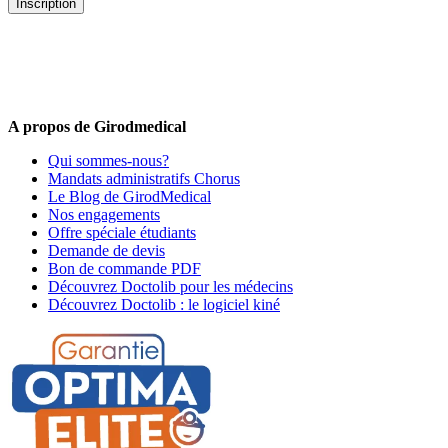
Inscription
5% de remise valable sur votre prochaine commande de matériel
médical !
Offres promotionnelles, nouveautés, dernières tendances : soyez les
premiers informés !
A propos de Girodmedical
Qui sommes-nous?
Mandats administratifs Chorus
Le Blog de GirodMedical
Nos engagements
Offre spéciale étudiants
Demande de devis
Bon de commande PDF
Découvrez Doctolib pour les médecins
Découvrez Doctolib : le logiciel kiné