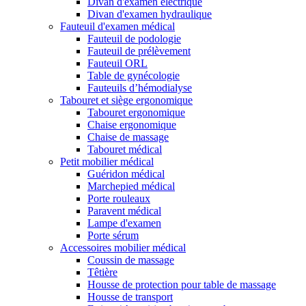
Divan d'examen électrique
Divan d'examen hydraulique
Fauteuil d'examen médical
Fauteuil de podologie
Fauteuil de prélèvement
Fauteuil ORL
Table de gynécologie
Fauteuils d’hémodialyse
Tabouret et siège ergonomique
Tabouret ergonomique
Chaise ergonomique
Chaise de massage
Tabouret médical
Petit mobilier médical
Guéridon médical
Marchepied médical
Porte rouleaux
Paravent médical
Lampe d'examen
Porte sérum
Accessoires mobilier médical
Coussin de massage
Têtière
Housse de protection pour table de massage
Housse de transport