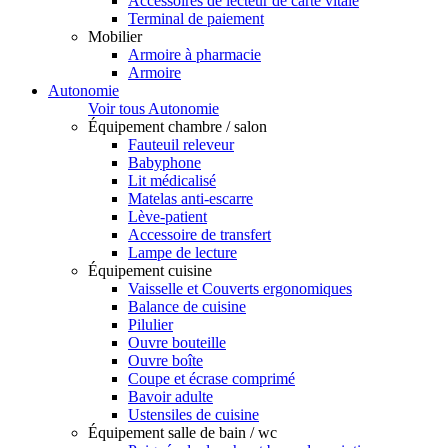
Accessoires de lecteur de carte vitale
Terminal de paiement
Mobilier
Armoire à pharmacie
Armoire
Autonomie
Voir tous Autonomie
Équipement chambre / salon
Fauteuil releveur
Babyphone
Lit médicalisé
Matelas anti-escarre
Lève-patient
Accessoire de transfert
Lampe de lecture
Équipement cuisine
Vaisselle et Couverts ergonomiques
Balance de cuisine
Pilulier
Ouvre bouteille
Ouvre boîte
Coupe et écrase comprimé
Bavoir adulte
Ustensiles de cuisine
Équipement salle de bain / wc