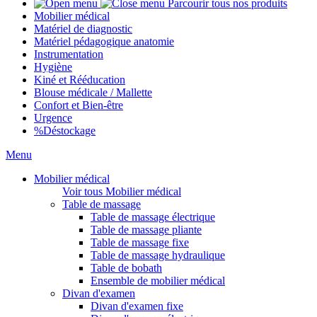
Parcourir tous nos produits
Mobilier médical
Matériel de diagnostic
Matériel pédagogique anatomie
Instrumentation
Hygiène
Kiné et Rééducation
Blouse médicale / Mallette
Confort et Bien-être
Urgence
%
Déstockage
Menu
Mobilier médical
Voir tous Mobilier médical
Table de massage
Table de massage électrique
Table de massage pliante
Table de massage fixe
Table de massage hydraulique
Table de bobath
Ensemble de mobilier médical
Divan d'examen
Divan d'examen fixe