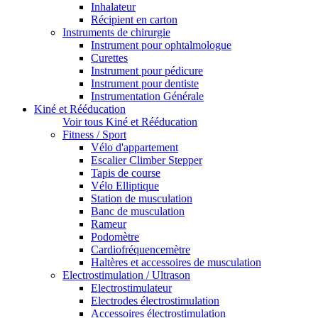
Inhalateur
Récipient en carton
Instruments de chirurgie
Instrument pour ophtalmologue
Curettes
Instrument pour pédicure
Instrument pour dentiste
Instrumentation Générale
Kiné et Rééducation
Voir tous Kiné et Rééducation
Fitness / Sport
Vélo d'appartement
Escalier Climber Stepper
Tapis de course
Vélo Elliptique
Station de musculation
Banc de musculation
Rameur
Podomètre
Cardiofréquencemètre
Haltères et accessoires de musculation
Electrostimulation / Ultrason
Electrostimulateur
Electrodes électrostimulation
Accessoires électrostimulation