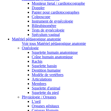
Moniteur fœtal / cardiotocographe
Doppler
Papier pour cardiotocographes
Colposcope
Instrument de gynécologie
Bilirubinomètre
Tests de gynécologie
Spéculum vaginal
Matériel pédagogique anatomie
Voir tous Matériel pédagogique anatomie
Ostéologie
Squelette humain anatomique
Crâne humain anatomique
Rachis
Squelette bassin
Dentition humaine
Modèle de vertèbres
Articulations
Membres
Squelette d'animal
Squelette du pied
Physiologie / Organes
L'oeil
Organes génitaux
Cerveau Humain