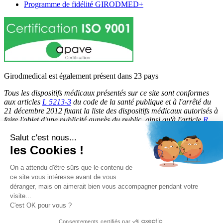
Programme de fidélité GIRODMED+
Girodmedical est également présent dans 23 pays
Tous les dispositifs médicaux présentés sur ce site sont conformes
aux articles
L 5213-3
du code de la santé publique et à l'arrêté du
21 décembre 2012 fixant la liste des dispositifs médicaux autorisés à
faire l'objet d'une publicité auprès du public, ainsi qu'à l'article
R
5213-1
du code de la santé publique. Par conséquent, ils peuvent
Salut c'est nous...
être légalement promus et rendus accessibles au public.
les Cookies !
© 2026 Girodmedical. Tous droits réservés.
On a attendu d'être sûrs que le contenu de
ce site vous intéresse avant de vous
déranger, mais on aimerait bien vous accompagner pendant votre
Paiement 100 % sécurisé !
visite...
Contrôle Anti-Fraude, Certificat SSL
C'est OK pour vous ?
Consentements certifiés par