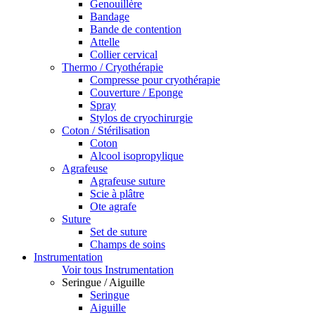
Genouillère
Bandage
Bande de contention
Attelle
Collier cervical
Thermo / Cryothérapie
Compresse pour cryothérapie
Couverture / Eponge
Spray
Stylos de cryochirurgie
Coton / Stérilisation
Coton
Alcool isopropylique
Agrafeuse
Agrafeuse suture
Scie à plâtre
Ote agrafe
Suture
Set de suture
Champs de soins
Instrumentation
Voir tous Instrumentation
Seringue / Aiguille
Seringue
Aiguille