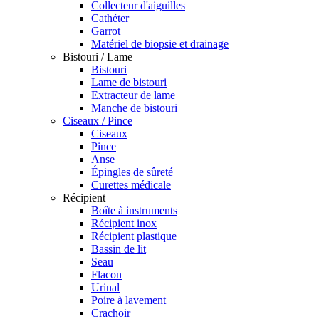
Collecteur d'aiguilles
Cathéter
Garrot
Matériel de biopsie et drainage
Bistouri / Lame
Bistouri
Lame de bistouri
Extracteur de lame
Manche de bistouri
Ciseaux / Pince
Ciseaux
Pince
Anse
Épingles de sûreté
Curettes médicale
Récipient
Boîte à instruments
Récipient inox
Récipient plastique
Bassin de lit
Seau
Flacon
Urinal
Poire à lavement
Crachoir