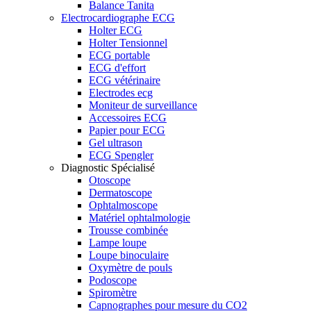
Balance Tanita
Electrocardiographe ECG
Holter ECG
Holter Tensionnel
ECG portable
ECG d'effort
ECG vétérinaire
Electrodes ecg
Moniteur de surveillance
Accessoires ECG
Papier pour ECG
Gel ultrason
ECG Spengler
Diagnostic Spécialisé
Otoscope
Dermatoscope
Ophtalmoscope
Matériel ophtalmologie
Trousse combinée
Lampe loupe
Loupe binoculaire
Oxymètre de pouls
Podoscope
Spiromètre
Capnographes pour mesure du CO2