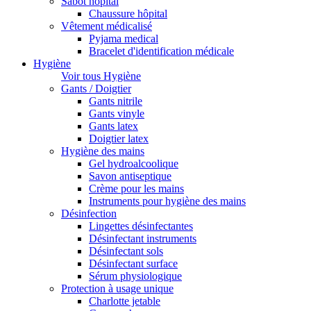
Sabot hopital
Chaussure hôpital
Vêtement médicalisé
Pyjama medical
Bracelet d'identification médicale
Hygiène
Voir tous Hygiène
Gants / Doigtier
Gants nitrile
Gants vinyle
Gants latex
Doigtier latex
Hygiène des mains
Gel hydroalcoolique
Savon antiseptique
Crème pour les mains
Instruments pour hygiène des mains
Désinfection
Lingettes désinfectantes
Désinfectant instruments
Désinfectant sols
Désinfectant surface
Sérum physiologique
Protection à usage unique
Charlotte jetable