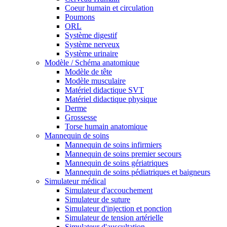
Coeur humain et circulation
Poumons
ORL
Système digestif
Système nerveux
Système urinaire
Modèle / Schéma anatomique
Modèle de tête
Modèle musculaire
Matériel didactique SVT
Matériel didactique physique
Derme
Grossesse
Torse humain anatomique
Mannequin de soins
Mannequin de soins infirmiers
Mannequin de soins premier secours
Mannequin de soins gériatriques
Mannequin de soins pédiatriques et baigneurs
Simulateur médical
Simulateur d'accouchement
Simulateur de suture
Simulateur d'injection et ponction
Simulateur de tension artérielle
Simulateur d'auscultation