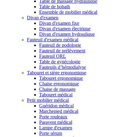
Table de massage hydraulique
Table de bobath
Ensemble de mobilier médical
Divan d'examen
Divan d'examen fixe
Divan d'examen électrique
Divan d'examen hydraulique
Fauteuil d'examen médical
Fauteuil de podologie
Fauteuil de prélèvement
Fauteuil ORL
Table de gynécologie
Fauteuils d’hémodialyse
Tabouret et siège ergonomique
Tabouret ergonomique
Chaise ergonomique
Chaise de massage
Tabouret médical
Petit mobilier médical
Guéridon médical
Marchepied médical
Porte rouleaux
Paravent médical
Lampe d'examen
Porte sérum