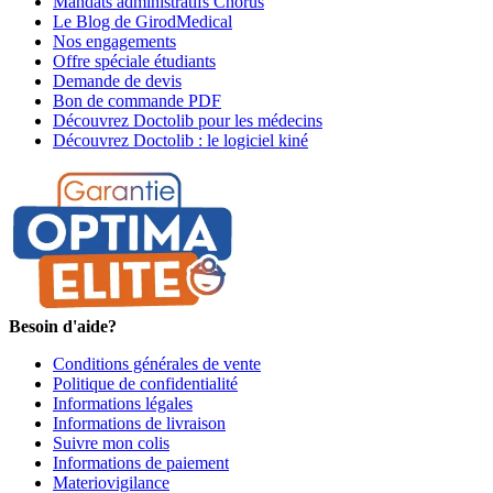
Mandats administratifs Chorus
Le Blog de GirodMedical
Nos engagements
Offre spéciale étudiants
Demande de devis
Bon de commande PDF
Découvrez Doctolib pour les médecins
Découvrez Doctolib : le logiciel kiné
Besoin d'aide?
Conditions générales de vente
Politique de confidentialité
Informations légales
Informations de livraison
Suivre mon colis
Informations de paiement
Materiovigilance