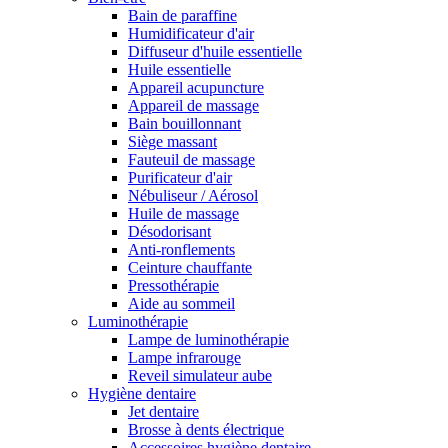
Bain de paraffine
Humidificateur d'air
Diffuseur d'huile essentielle
Huile essentielle
Appareil acupuncture
Appareil de massage
Bain bouillonnant
Siège massant
Fauteuil de massage
Purificateur d'air
Nébuliseur / Aérosol
Huile de massage
Désodorisant
Anti-ronflements
Ceinture chauffante
Pressothérapie
Aide au sommeil
Luminothérapie
Lampe de luminothérapie
Lampe infrarouge
Reveil simulateur aube
Hygiène dentaire
Jet dentaire
Brosse à dents électrique
Accessoires hygiène dentaire