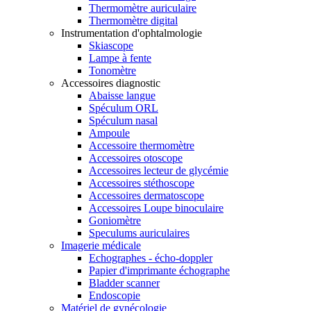
Thermomètre auriculaire
Thermomètre digital
Instrumentation d'ophtalmologie
Skiascope
Lampe à fente
Tonomètre
Accessoires diagnostic
Abaisse langue
Spéculum ORL
Spéculum nasal
Ampoule
Accessoire thermomètre
Accessoires otoscope
Accessoires lecteur de glycémie
Accessoires stéthoscope
Accessoires dermatoscope
Accessoires Loupe binoculaire
Goniomètre
Speculums auriculaires
Imagerie médicale
Echographes - écho-doppler
Papier d'imprimante échographe
Bladder scanner
Endoscopie
Matériel de gynécologie