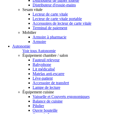
Distributeur de papier toilette
Distributeur d'essuie-mains
Sesam vitale
Lecteur de carte vitale
Lecteur de carte vitale portable
Accessoires de lecteur de carte vitale
Terminal de paiement
Mobilier
Armoire à pharmacie
Armoire
Autonomie
Voir tous Autonomie
Équipement chambre / salon
Fauteuil releveur
Babyphone
Lit médicalisé
Matelas anti-escarre
Lève-patient
Accessoire de transfert
Lampe de lecture
Équipement cuisine
Vaisselle et Couverts ergonomiques
Balance de cuisine
Pilulier
Ouvre bouteille