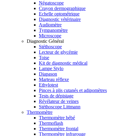
Négatoscope
Crayon dermographique
Echelle optométrique
Diagnostic vétérinaire
Audiomètre
Tympanomètre
Microscope
Diagnostic Général
Stéthoscope
Lecteur de glycémie
Toise
Kit de diagnostic médical
Lampe Stylo
Diapason
Marteau réflexe
Ethylotest
Pinces à plis cutanés et adipomètres
Tests de dépistage
Révélateur de veines
Stéthoscope Littmann
Thermomètre
Thermomètre bébé
Thermoflash
Thermomètre frontal
Thermomètre infrarouge