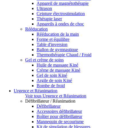
Appareil de magnétothérapie
Ultrason
Ceinture électrostimulation
Thérapie laser
Appareils à ondes de choc
Rééducation
Rééducation de la main
Forme et équilibre
Table d'inversion
Ballon de gymnastique
Thermothérapie Chaud / Froid
Gel et crème de soins
Huile de massage Kiné
Crème de massage Kiné
Gel de soin Kiné
Argile de soin Kiné
Bombe de froid
Urgence et Réanimation
Voir tous Urgence et Réanimation
Défibrillateur / Réanimation
Défibrillateur
Accessoires défibrillateur
Boîtier pour défibrillateur
Mannequin de secourisme
Kit de simulation de blessures