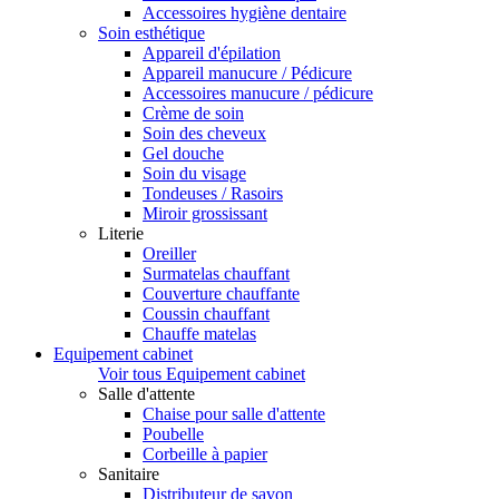
Accessoires hygiène dentaire
Soin esthétique
Appareil d'épilation
Appareil manucure / Pédicure
Accessoires manucure / pédicure
Crème de soin
Soin des cheveux
Gel douche
Soin du visage
Tondeuses / Rasoirs
Miroir grossissant
Literie
Oreiller
Surmatelas chauffant
Couverture chauffante
Coussin chauffant
Chauffe matelas
Equipement cabinet
Voir tous Equipement cabinet
Salle d'attente
Chaise pour salle d'attente
Poubelle
Corbeille à papier
Sanitaire
Distributeur de savon