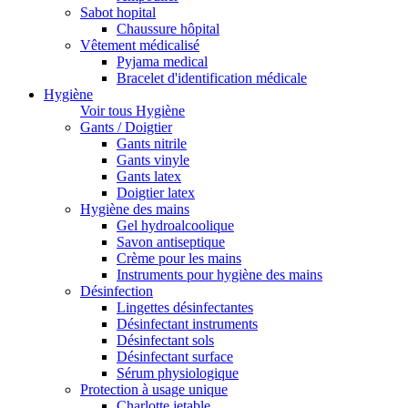
Sabot hopital
Chaussure hôpital
Vêtement médicalisé
Pyjama medical
Bracelet d'identification médicale
Hygiène
Voir tous Hygiène
Gants / Doigtier
Gants nitrile
Gants vinyle
Gants latex
Doigtier latex
Hygiène des mains
Gel hydroalcoolique
Savon antiseptique
Crème pour les mains
Instruments pour hygiène des mains
Désinfection
Lingettes désinfectantes
Désinfectant instruments
Désinfectant sols
Désinfectant surface
Sérum physiologique
Protection à usage unique
Charlotte jetable