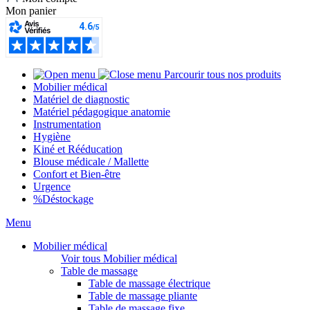
Mon panier
Parcourir tous nos produits
Mobilier médical
Matériel de diagnostic
Matériel pédagogique anatomie
Instrumentation
Hygiène
Kiné et Rééducation
Blouse médicale / Mallette
Confort et Bien-être
Urgence
%
Déstockage
Menu
Mobilier médical
Voir tous Mobilier médical
Table de massage
Table de massage électrique
Table de massage pliante
Table de massage fixe