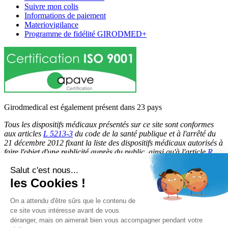
Suivre mon colis
Informations de paiement
Materiovigilance
Programme de fidélité GIRODMED+
Girodmedical est également présent dans 23 pays
Tous les dispositifs médicaux présentés sur ce site sont conformes
aux articles
L 5213-3
du code de la santé publique et à l'arrêté du
21 décembre 2012 fixant la liste des dispositifs médicaux autorisés à
faire l'objet d'une publicité auprès du public, ainsi qu'à l'article
R
5213-1
du code de la santé publique. Par conséquent, ils peuvent
Salut c'est nous...
être légalement promus et rendus accessibles au public.
les Cookies !
© 2026 Girodmedical. Tous droits réservés.
On a attendu d'être sûrs que le contenu de
ce site vous intéresse avant de vous
déranger, mais on aimerait bien vous accompagner pendant votre
Paiement 100 % sécurisé !