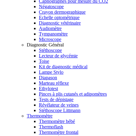
Capnographes pour mesure du CO2
Négatoscope
Crayon dermographique
Echelle optométrique
Diagnostic vétérinaire
Audiomètre
Tympanomètre
Microscope
Diagnostic Général
Stéthoscope
Lecteur de glycémie
Toise
Kit de diagnostic médical
Lampe Stylo
Diapason
Marteau réflexe
Ethylotest
Pinces à plis cutanés et adipomètres
Tests de dépistage
Révélateur de veines
Stéthoscope Littmann
Thermomètre
Thermomètre bébé
Thermoflash
Thermomètre frontal