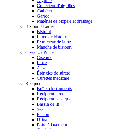
Aiguille
Collecteur d'aiguilles
Cathéter
Garrot
Matériel de biopsie et drainage
Bistouri / Lame
Bistouri
Lame de bistouri
Extracteur de lame
Manche de bistouri
Ciseaux / Pince
Ciseaux
Pince
Anse
Épingles de sûreté
Curettes médicale
Récipient
Boîte à instruments
Récipient inox
Récipient plastique
Bassin de lit
Seau
Flacon
Urinal
Poire à lavement