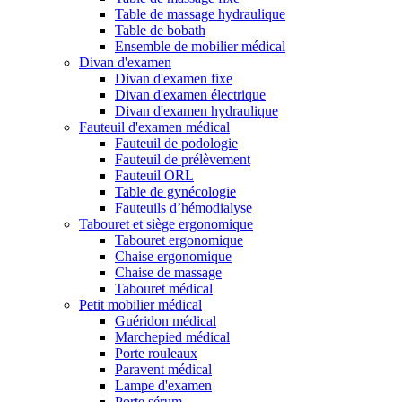
Table de massage hydraulique
Table de bobath
Ensemble de mobilier médical
Divan d'examen
Divan d'examen fixe
Divan d'examen électrique
Divan d'examen hydraulique
Fauteuil d'examen médical
Fauteuil de podologie
Fauteuil de prélèvement
Fauteuil ORL
Table de gynécologie
Fauteuils d’hémodialyse
Tabouret et siège ergonomique
Tabouret ergonomique
Chaise ergonomique
Chaise de massage
Tabouret médical
Petit mobilier médical
Guéridon médical
Marchepied médical
Porte rouleaux
Paravent médical
Lampe d'examen
Porte sérum