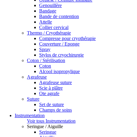
Genouillère
Bandage
Bande de contention
Attelle
Collier cervical
Thermo / Cryothérapie
Compresse pour cryothérapie
Couverture / Eponge
Spray
Stylos de cryochirurgie
Coton / Stérilisation
Coton
Alcool isopropylique
Agrafeuse
Agrafeuse suture
Scie à plâtre
Ote agrafe
Suture
Set de suture
Champs de soins
Instrumentation
Voir tous Instrumentation
Seringue / Aiguille
Seringue