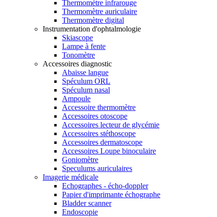
Thermomètre infrarouge
Thermomètre auriculaire
Thermomètre digital
Instrumentation d'ophtalmologie
Skiascope
Lampe à fente
Tonomètre
Accessoires diagnostic
Abaisse langue
Spéculum ORL
Spéculum nasal
Ampoule
Accessoire thermomètre
Accessoires otoscope
Accessoires lecteur de glycémie
Accessoires stéthoscope
Accessoires dermatoscope
Accessoires Loupe binoculaire
Goniomètre
Speculums auriculaires
Imagerie médicale
Echographes - écho-doppler
Papier d'imprimante échographe
Bladder scanner
Endoscopie