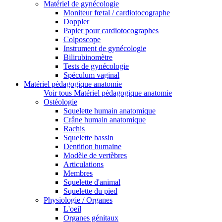
Matériel de gynécologie
Moniteur fœtal / cardiotocographe
Doppler
Papier pour cardiotocographes
Colposcope
Instrument de gynécologie
Bilirubinomètre
Tests de gynécologie
Spéculum vaginal
Matériel pédagogique anatomie
Voir tous Matériel pédagogique anatomie
Ostéologie
Squelette humain anatomique
Crâne humain anatomique
Rachis
Squelette bassin
Dentition humaine
Modèle de vertèbres
Articulations
Membres
Squelette d'animal
Squelette du pied
Physiologie / Organes
L'oeil
Organes génitaux