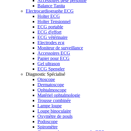
Accessoires pèse personne
Balance Tanita
Electrocardiographe ECG
Holter ECG
Holter Tensionnel
ECG portable
ECG d'effort
ECG vétérinaire
Electrodes ecg
Moniteur de surveillance
Accessoires ECG
Papier pour ECG
Gel ultrason
ECG Spengler
Diagnostic Spécialisé
Otoscope
Dermatoscope
Ophtalmoscope
Matériel ophtalmologie
Trousse combinée
Lampe loupe
Loupe binoculaire
Oxymètre de pouls
Podoscope
Spiromètre