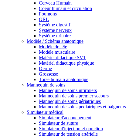
Cerveau Humain
Coeur humain et circulation
Poumons
ORL
Système digestif
Système nerveux
Système urinaire
Modèle / Schéma anatomique
Modèle de tête
Modèle musculaire
Matériel didactique SVT
Matériel didactique physique
Derme
Grossesse
Torse humain anatomique
Mannequin de soins
Mannequin de soins infirmiers
Mannequin de soins premier secours
Mannequin de soins gériatriques
Mannequin de soins pédiatriques et baigneurs
Simulateur médical
Simulateur d'accouchement
Simulateur de suture
Simulateur d'injection et ponction
Simulateur de tension artérielle