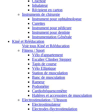
Crachoir
Inhalateur
Récipient en carton
Instruments de chirurgie
Instrument pour ophtalmologue
Curettes
Instrument pour pédicure
Instrument pour dentiste
Instrumentation Générale
Kiné et Rééducation
Voir tous Kiné et Rééducation
Fitness / Sport
Vélo d'appartement
Escalier Climber Stepper
Tapis de course
Vélo Elliptique
Station de musculation
Banc de musculation
Rameur
Podomètre
Cardiofréquencemètre
Haltères et accessoires de musculation
Electrostimulation / Ultrason
Electrostimulateur
Electrodes électrostimulation