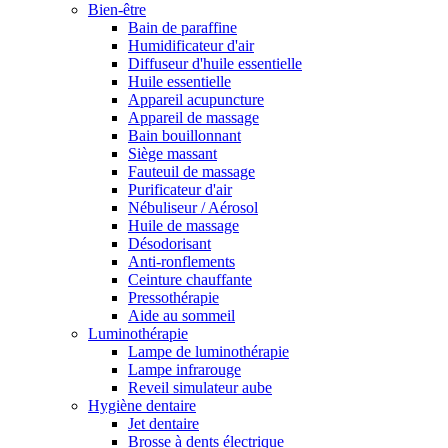
Bien-être
Bain de paraffine
Humidificateur d'air
Diffuseur d'huile essentielle
Huile essentielle
Appareil acupuncture
Appareil de massage
Bain bouillonnant
Siège massant
Fauteuil de massage
Purificateur d'air
Nébuliseur / Aérosol
Huile de massage
Désodorisant
Anti-ronflements
Ceinture chauffante
Pressothérapie
Aide au sommeil
Luminothérapie
Lampe de luminothérapie
Lampe infrarouge
Reveil simulateur aube
Hygiène dentaire
Jet dentaire
Brosse à dents électrique