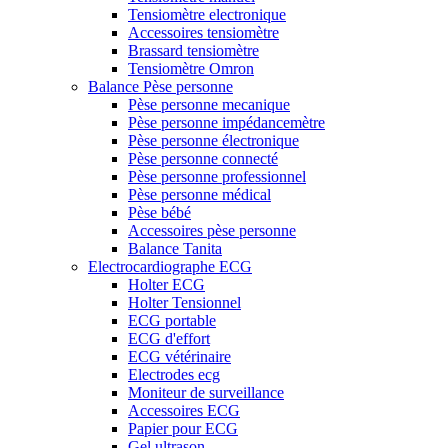
Tensiomètre electronique
Accessoires tensiomètre
Brassard tensiomètre
Tensiomètre Omron
Balance Pèse personne
Pèse personne mecanique
Pèse personne impédancemètre
Pèse personne électronique
Pèse personne connecté
Pèse personne professionnel
Pèse personne médical
Pèse bébé
Accessoires pèse personne
Balance Tanita
Electrocardiographe ECG
Holter ECG
Holter Tensionnel
ECG portable
ECG d'effort
ECG vétérinaire
Electrodes ecg
Moniteur de surveillance
Accessoires ECG
Papier pour ECG
Gel ultrason