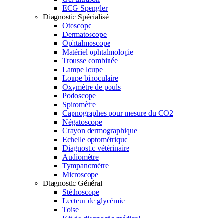
ECG Spengler
Diagnostic Spécialisé
Otoscope
Dermatoscope
Ophtalmoscope
Matériel ophtalmologie
Trousse combinée
Lampe loupe
Loupe binoculaire
Oxymètre de pouls
Podoscope
Spiromètre
Capnographes pour mesure du CO2
Négatoscope
Crayon dermographique
Echelle optométrique
Diagnostic vétérinaire
Audiomètre
Tympanomètre
Microscope
Diagnostic Général
Stéthoscope
Lecteur de glycémie
Toise