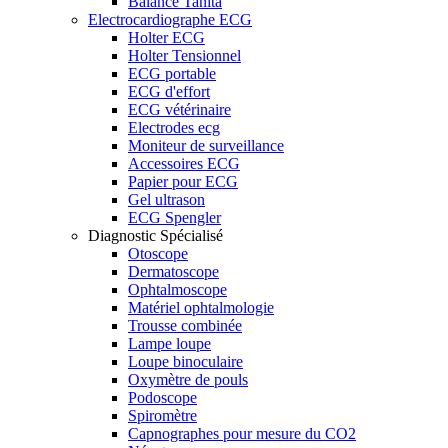
Balance Tanita
Electrocardiographe ECG
Holter ECG
Holter Tensionnel
ECG portable
ECG d'effort
ECG vétérinaire
Electrodes ecg
Moniteur de surveillance
Accessoires ECG
Papier pour ECG
Gel ultrason
ECG Spengler
Diagnostic Spécialisé
Otoscope
Dermatoscope
Ophtalmoscope
Matériel ophtalmologie
Trousse combinée
Lampe loupe
Loupe binoculaire
Oxymètre de pouls
Podoscope
Spiromètre
Capnographes pour mesure du CO2