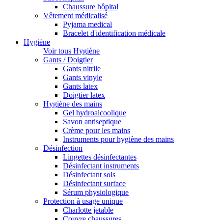
Chaussure hôpital
Vêtement médicalisé
Pyjama medical
Bracelet d'identification médicale
Hygiène
Voir tous Hygiène
Gants / Doigtier
Gants nitrile
Gants vinyle
Gants latex
Doigtier latex
Hygiène des mains
Gel hydroalcoolique
Savon antiseptique
Crème pour les mains
Instruments pour hygiène des mains
Désinfection
Lingettes désinfectantes
Désinfectant instruments
Désinfectant sols
Désinfectant surface
Sérum physiologique
Protection à usage unique
Charlotte jetable
Couvre chaussures