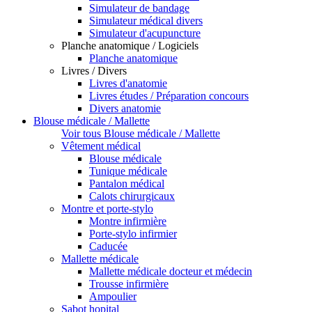
Simulateur de bandage
Simulateur médical divers
Simulateur d'acupuncture
Planche anatomique / Logiciels
Planche anatomique
Livres / Divers
Livres d'anatomie
Livres études / Préparation concours
Divers anatomie
Blouse médicale / Mallette
Voir tous Blouse médicale / Mallette
Vêtement médical
Blouse médicale
Tunique médicale
Pantalon médical
Calots chirurgicaux
Montre et porte-stylo
Montre infirmière
Porte-stylo infirmier
Caducée
Mallette médicale
Mallette médicale docteur et médecin
Trousse infirmière
Ampoulier
Sabot hopital