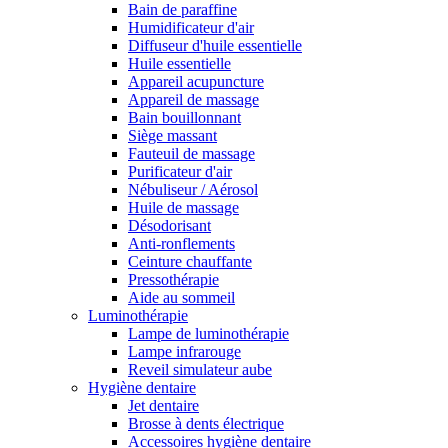
Bain de paraffine
Humidificateur d'air
Diffuseur d'huile essentielle
Huile essentielle
Appareil acupuncture
Appareil de massage
Bain bouillonnant
Siège massant
Fauteuil de massage
Purificateur d'air
Nébuliseur / Aérosol
Huile de massage
Désodorisant
Anti-ronflements
Ceinture chauffante
Pressothérapie
Aide au sommeil
Luminothérapie
Lampe de luminothérapie
Lampe infrarouge
Reveil simulateur aube
Hygiène dentaire
Jet dentaire
Brosse à dents électrique
Accessoires hygiène dentaire