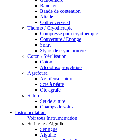
Bandage
Bande de contention
Attelle
Collier cervical
Thermo / Cryothérapie
Compresse pour cryothérapie
Couverture / Eponge
Spray
Stylos de cryochirurgie
Coton / Stérilisation
Coton
Alcool isopropylique
Agrafeuse
Agrafeuse suture
Scie à plâtre
Ote agrafe
Suture
Set de suture
Champs de soins
Instrumentation
Voir tous Instrumentation
Seringue / Aiguille
Seringue
Aiguille