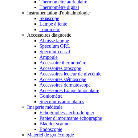
Thermomètre auriculaire
Thermomètre digital
Instrumentation d'ophtalmologie
Skiascope
Lampe à fente
Tonomètre
Accessoires diagnostic
Abaisse langue
Spéculum ORL
Spéculum nasal
Ampoule
Accessoire thermomètre
Accessoires otoscope
Accessoires lecteur de glycémie
Accessoires stéthoscope
Accessoires dermatoscope
Accessoires Loupe binoculaire
Goniomètre
Speculums auriculaires
Imagerie médicale
Echographes - écho-doppler
Papier d'imprimante échographe
Bladder scanner
Endoscopie
Matériel de gynécologie