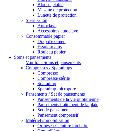
Blouse jetable
Masque de protection
Lunette de protection
Stérilisation
Autoclave
Accessoires autoclave
Consommable papier
Drap d'examen
Essuie-mains
Rouleau papier
Soins et pansements
Voir tous Soins et pansements
Compresses / Sparadraps
Compresse
Compresse stérile
Sparadrap
Sparadrap micropore
Pansements / Set de pansements
Pansements de la vie quotidienne
Pansements traitement de la plaie
Set de pansement
Pansement compressif
Matériel immobilisation
Orthèse / Ceinture lombaire
Genouillère