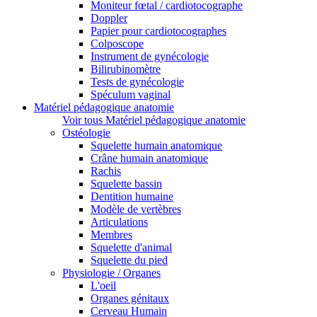
Moniteur fœtal / cardiotocographe
Doppler
Papier pour cardiotocographes
Colposcope
Instrument de gynécologie
Bilirubinomètre
Tests de gynécologie
Spéculum vaginal
Matériel pédagogique anatomie
Voir tous Matériel pédagogique anatomie
Ostéologie
Squelette humain anatomique
Crâne humain anatomique
Rachis
Squelette bassin
Dentition humaine
Modèle de vertèbres
Articulations
Membres
Squelette d'animal
Squelette du pied
Physiologie / Organes
L'oeil
Organes génitaux
Cerveau Humain