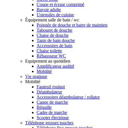
Coupe et écrase comprimé
Bavoir adulte
Ustensiles de cuisine
Équipement salle de bain / wc
Poignée de douche et barre de maintien
Tabouret de douche
Chaise de douche
Tapis de bain douche
Accessoires de bain
Chaise toilette
Réhausseur WC
Equipement au quotidien
Amplificateur auditif
Mobilité
Vie pratique
Mobilité
Fauteuil roulant
Déambulateur
Accessoires déambulateur / rollator
Canne de marche
Béquille
Cadre de marche
Scooter électrique
Téléphone grosses touches
Téléphone fixe grosses touches