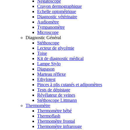
Négatoscope
Crayon dermographique
Echelle optométrique
Diagnostic vétérinaire
Audiomètre
Tympanomètre
Microscope
Diagnostic Général
Stéthoscope
Lecteur de glycémie
Toise
Kit de diagnostic médical
Lampe Stylo
Diapason
Marteau réflexe
Ethylotest
Pinces à plis cutanés et adipomètres
Tests de dépistage
Révélateur de veines
Stéthoscope Littmann
Thermomètre
Thermomètre bébé
Thermoflash
Thermomètre frontal
Thermomètre infrarouge