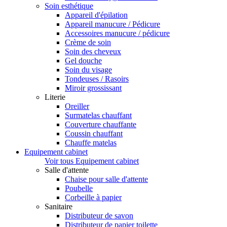
Soin esthétique
Appareil d'épilation
Appareil manucure / Pédicure
Accessoires manucure / pédicure
Crème de soin
Soin des cheveux
Gel douche
Soin du visage
Tondeuses / Rasoirs
Miroir grossissant
Literie
Oreiller
Surmatelas chauffant
Couverture chauffante
Coussin chauffant
Chauffe matelas
Equipement cabinet
Voir tous Equipement cabinet
Salle d'attente
Chaise pour salle d'attente
Poubelle
Corbeille à papier
Sanitaire
Distributeur de savon
Distributeur de papier toilette