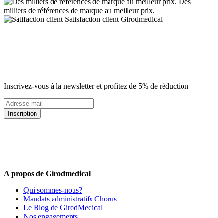
Des
milliers de références de marque au meilleur prix.
Satisfaction client Girodmedical
Inscrivez-vous à la newsletter et profitez de 5% de réduction
Inscription
5% de remise valable sur votre prochaine commande de matériel
médical !
Offres promotionnelles, nouveautés, dernières tendances : soyez les
premiers informés !
A propos de Girodmedical
Qui sommes-nous?
Mandats administratifs Chorus
Le Blog de GirodMedical
Nos engagements