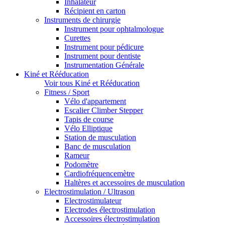
Inhalateur
Récipient en carton
Instruments de chirurgie
Instrument pour ophtalmologue
Curettes
Instrument pour pédicure
Instrument pour dentiste
Instrumentation Générale
Kiné et Rééducation
Voir tous Kiné et Rééducation
Fitness / Sport
Vélo d'appartement
Escalier Climber Stepper
Tapis de course
Vélo Elliptique
Station de musculation
Banc de musculation
Rameur
Podomètre
Cardiofréquencemètre
Haltères et accessoires de musculation
Electrostimulation / Ultrason
Electrostimulateur
Electrodes électrostimulation
Accessoires électrostimulation