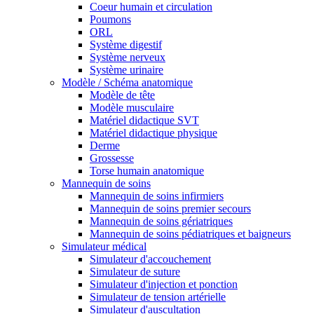
Coeur humain et circulation
Poumons
ORL
Système digestif
Système nerveux
Système urinaire
Modèle / Schéma anatomique
Modèle de tête
Modèle musculaire
Matériel didactique SVT
Matériel didactique physique
Derme
Grossesse
Torse humain anatomique
Mannequin de soins
Mannequin de soins infirmiers
Mannequin de soins premier secours
Mannequin de soins gériatriques
Mannequin de soins pédiatriques et baigneurs
Simulateur médical
Simulateur d'accouchement
Simulateur de suture
Simulateur d'injection et ponction
Simulateur de tension artérielle
Simulateur d'auscultation