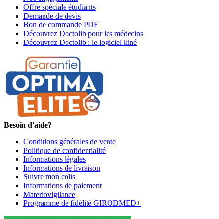
Offre spéciale étudiants
Demande de devis
Bon de commande PDF
Découvrez Doctolib pour les médecins
Découvrez Doctolib : le logiciel kiné
Besoin d'aide?
Conditions générales de vente
Politique de confidentialité
Informations légales
Informations de livraison
Suivre mon colis
Informations de paiement
Materiovigilance
Programme de fidélité GIRODMED+