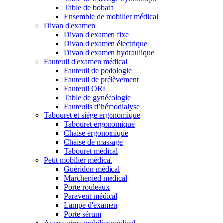
Table de bobath
Ensemble de mobilier médical
Divan d'examen
Divan d'examen fixe
Divan d'examen électrique
Divan d'examen hydraulique
Fauteuil d'examen médical
Fauteuil de podologie
Fauteuil de prélèvement
Fauteuil ORL
Table de gynécologie
Fauteuils d’hémodialyse
Tabouret et siège ergonomique
Tabouret ergonomique
Chaise ergonomique
Chaise de massage
Tabouret médical
Petit mobilier médical
Guéridon médical
Marchepied médical
Porte rouleaux
Paravent médical
Lampe d'examen
Porte sérum
Accessoires mobilier médical