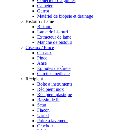
Collecteur d'aiguilles
Cathéter
Garrot
Matériel de biopsie et drainage
Bistouri / Lame
Bistouri
Lame de bistouri
Extracteur de lame
Manche de bistouri
Ciseaux / Pince
Ciseaux
Pince
Anse
Épingles de sûreté
Curettes médicale
Récipient
Boîte à instruments
Récipient inox
Récipient plastique
Bassin de lit
Seau
Flacon
Urinal
Poire à lavement
Crachoir