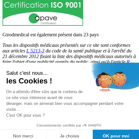
Girodmedical est également présent dans 23 pays
Tous les dispositifs médicaux présentés sur ce site sont conformes
aux articles
L 5213-3
du code de la santé publique et à l'arrêté du
21 décembre 2012 fixant la liste des dispositifs médicaux autorisés à
faire l'objet d'une publicité auprès du public, ainsi qu'à l'article
R
5213-1
du code de la santé publique. Par conséquent, ils peuvent
Salut c'est nous...
être légalement promus et rendus accessibles au public.
les Cookies !
© 2026 Girodmedical. Tous droits réservés.
On a attendu d'être sûrs que le contenu de
ce site vous intéresse avant de vous
déranger, mais on aimerait bien vous accompagner pendant votre
Paiement 100 % sécurisé !
visite...
Contrôle Anti-Fraude, Certificat SSL
C'est OK pour vous ?
Consentements certifiés par
Non merci
Je choisis
OK pour moi