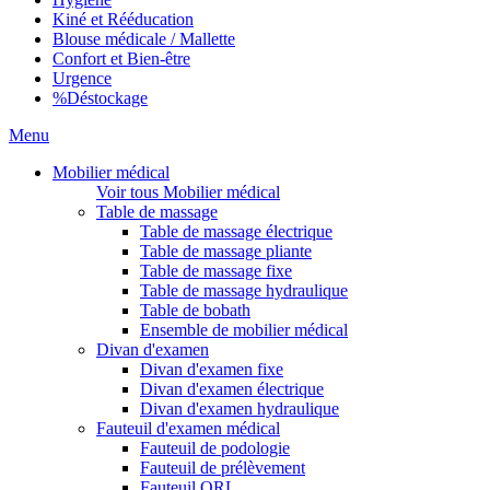
Kiné et Rééducation
Blouse médicale / Mallette
Confort et Bien-être
Urgence
%
Déstockage
Menu
Mobilier médical
Voir tous Mobilier médical
Table de massage
Table de massage électrique
Table de massage pliante
Table de massage fixe
Table de massage hydraulique
Table de bobath
Ensemble de mobilier médical
Divan d'examen
Divan d'examen fixe
Divan d'examen électrique
Divan d'examen hydraulique
Fauteuil d'examen médical
Fauteuil de podologie
Fauteuil de prélèvement
Fauteuil ORL