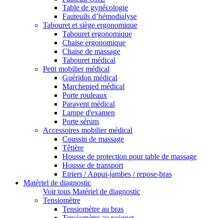
Table de gynécologie
Fauteuils d’hémodialyse
Tabouret et siège ergonomique
Tabouret ergonomique
Chaise ergonomique
Chaise de massage
Tabouret médical
Petit mobilier médical
Guéridon médical
Marchepied médical
Porte rouleaux
Paravent médical
Lampe d'examen
Porte sérum
Accessoires mobilier médical
Coussin de massage
Têtière
Housse de protection pour table de massage
Housse de transport
Etriers / Appui-jambes / repose-bras
Matériel de diagnostic
Voir tous Matériel de diagnostic
Tensiomètre
Tensiomètre au bras
Tensiomètre au poignet