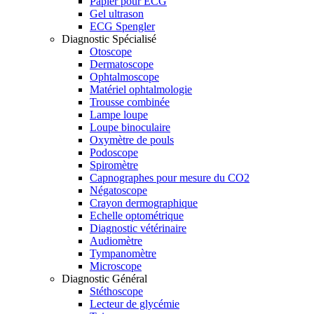
Papier pour ECG
Gel ultrason
ECG Spengler
Diagnostic Spécialisé
Otoscope
Dermatoscope
Ophtalmoscope
Matériel ophtalmologie
Trousse combinée
Lampe loupe
Loupe binoculaire
Oxymètre de pouls
Podoscope
Spiromètre
Capnographes pour mesure du CO2
Négatoscope
Crayon dermographique
Echelle optométrique
Diagnostic vétérinaire
Audiomètre
Tympanomètre
Microscope
Diagnostic Général
Stéthoscope
Lecteur de glycémie