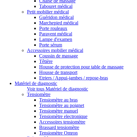
Chaise de massage
Tabouret médical
Petit mobilier médical
Guéridon médical
Marchepied médical
Porte rouleaux
Paravent médical
Lampe d'examen
Porte sérum
Accessoires mobilier médical
Coussin de massage
Têtière
Housse de protection pour table de massage
Housse de transport
Etriers / Appui-jambes / repose-bras
Matériel de diagnostic
Voir tous Matériel de diagnostic
Tensiomètre
Tensiomètre au bras
Tensiomètre au poignet
Tensiomètre manuel
Tensiomètre electronique
Accessoires tensiomètre
Brassard tensiomètre
Tensiomètre Omron