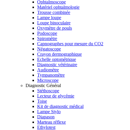
Ophtalmoscope
Matériel ophtalmologie
Trousse combinée
Lampe loupe
Loupe binoculaire
Oxymètre de pouls
Podoscope
Spiromètre
Capnographes pour mesure du CO2
Négatoscope
Crayon dermographique
Echelle optométrique
Diagnostic vétérinaire
Audiomètre
Tympanomètre
Microscope
Diagnostic Général
Stéthoscope
Lecteur de glycémie
Toise
Kit de diagnostic médical
Lampe Stylo
Diapason
Marteau réflexe
Ethylotest