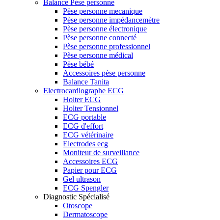
Balance Pèse personne
Pèse personne mecanique
Pèse personne impédancemètre
Pèse personne électronique
Pèse personne connecté
Pèse personne professionnel
Pèse personne médical
Pèse bébé
Accessoires pèse personne
Balance Tanita
Electrocardiographe ECG
Holter ECG
Holter Tensionnel
ECG portable
ECG d'effort
ECG vétérinaire
Electrodes ecg
Moniteur de surveillance
Accessoires ECG
Papier pour ECG
Gel ultrason
ECG Spengler
Diagnostic Spécialisé
Otoscope
Dermatoscope