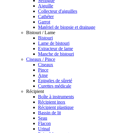
Seringue
Aiguille
Collecteur d'aiguilles
Cathéter
Garrot
Matériel de biopsie et drainage
Bistouri / Lame
Bistouri
Lame de bistouri
Extracteur de lame
Manche de bistouri
Ciseaux / Pince
Ciseaux
Pince
Anse
Épingles de sûreté
Curettes médicale
Récipient
Boîte à instruments
Récipient inox
Récipient plastique
Bassin de lit
Seau
Flacon
Urinal