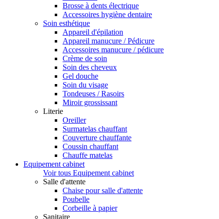
Brosse à dents électrique
Accessoires hygiène dentaire
Soin esthétique
Appareil d'épilation
Appareil manucure / Pédicure
Accessoires manucure / pédicure
Crème de soin
Soin des cheveux
Gel douche
Soin du visage
Tondeuses / Rasoirs
Miroir grossissant
Literie
Oreiller
Surmatelas chauffant
Couverture chauffante
Coussin chauffant
Chauffe matelas
Equipement cabinet
Voir tous Equipement cabinet
Salle d'attente
Chaise pour salle d'attente
Poubelle
Corbeille à papier
Sanitaire