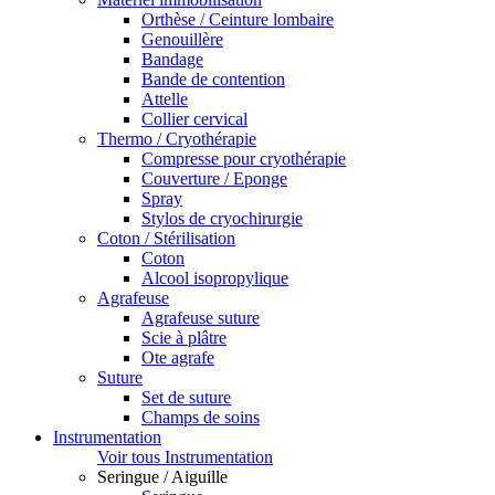
Orthèse / Ceinture lombaire
Genouillère
Bandage
Bande de contention
Attelle
Collier cervical
Thermo / Cryothérapie
Compresse pour cryothérapie
Couverture / Eponge
Spray
Stylos de cryochirurgie
Coton / Stérilisation
Coton
Alcool isopropylique
Agrafeuse
Agrafeuse suture
Scie à plâtre
Ote agrafe
Suture
Set de suture
Champs de soins
Instrumentation
Voir tous Instrumentation
Seringue / Aiguille