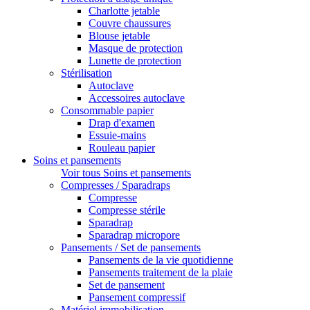
Charlotte jetable
Couvre chaussures
Blouse jetable
Masque de protection
Lunette de protection
Stérilisation
Autoclave
Accessoires autoclave
Consommable papier
Drap d'examen
Essuie-mains
Rouleau papier
Soins et pansements
Voir tous Soins et pansements
Compresses / Sparadraps
Compresse
Compresse stérile
Sparadrap
Sparadrap micropore
Pansements / Set de pansements
Pansements de la vie quotidienne
Pansements traitement de la plaie
Set de pansement
Pansement compressif
Matériel immobilisation