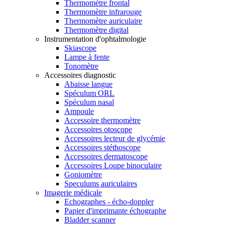
Thermomètre frontal
Thermomètre infrarouge
Thermomètre auriculaire
Thermomètre digital
Instrumentation d'ophtalmologie
Skiascope
Lampe à fente
Tonomètre
Accessoires diagnostic
Abaisse langue
Spéculum ORL
Spéculum nasal
Ampoule
Accessoire thermomètre
Accessoires otoscope
Accessoires lecteur de glycémie
Accessoires stéthoscope
Accessoires dermatoscope
Accessoires Loupe binoculaire
Goniomètre
Speculums auriculaires
Imagerie médicale
Echographes - écho-doppler
Papier d'imprimante échographe
Bladder scanner