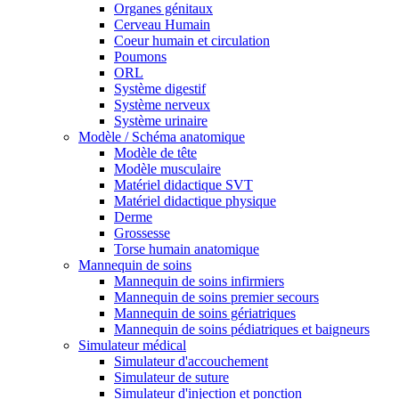
Organes génitaux
Cerveau Humain
Coeur humain et circulation
Poumons
ORL
Système digestif
Système nerveux
Système urinaire
Modèle / Schéma anatomique
Modèle de tête
Modèle musculaire
Matériel didactique SVT
Matériel didactique physique
Derme
Grossesse
Torse humain anatomique
Mannequin de soins
Mannequin de soins infirmiers
Mannequin de soins premier secours
Mannequin de soins gériatriques
Mannequin de soins pédiatriques et baigneurs
Simulateur médical
Simulateur d'accouchement
Simulateur de suture
Simulateur d'injection et ponction