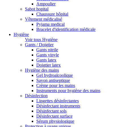
Ampoulier
Sabot hopital
Chaussure hôpital
Vêtement médicalisé
Pyjama medical
Bracelet d'identification médicale
Hygiène
Voir tous Hygiène
Gants / Doigtier
Gants nitrile
Gants vinyle
Gants latex
Doigtier latex
Hygiène des mains
Gel hydroalcoolique
Savon antiseptique
Crème pour les mains
Instruments pour hygiène des mains
Désinfection
Lingettes désinfectantes
Désinfectant instruments
Désinfectant sols
Désinfectant surface
Sérum physiologique
Protection à usage unique