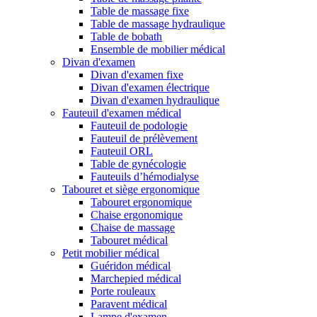
Table de massage fixe
Table de massage hydraulique
Table de bobath
Ensemble de mobilier médical
Divan d'examen
Divan d'examen fixe
Divan d'examen électrique
Divan d'examen hydraulique
Fauteuil d'examen médical
Fauteuil de podologie
Fauteuil de prélèvement
Fauteuil ORL
Table de gynécologie
Fauteuils d’hémodialyse
Tabouret et siège ergonomique
Tabouret ergonomique
Chaise ergonomique
Chaise de massage
Tabouret médical
Petit mobilier médical
Guéridon médical
Marchepied médical
Porte rouleaux
Paravent médical
Lampe d'examen