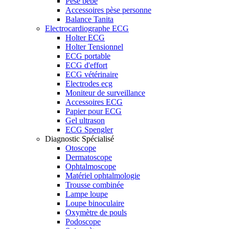
Pèse bébé
Accessoires pèse personne
Balance Tanita
Electrocardiographe ECG
Holter ECG
Holter Tensionnel
ECG portable
ECG d'effort
ECG vétérinaire
Electrodes ecg
Moniteur de surveillance
Accessoires ECG
Papier pour ECG
Gel ultrason
ECG Spengler
Diagnostic Spécialisé
Otoscope
Dermatoscope
Ophtalmoscope
Matériel ophtalmologie
Trousse combinée
Lampe loupe
Loupe binoculaire
Oxymètre de pouls
Podoscope