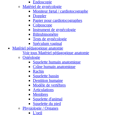
Endoscopie
Matériel de gynécologie
Moniteur fœtal / cardiotocographe
Doppler
Papier pour cardiotocographes
Colposcope
Instrument de gynécologie
Bilirubinomètre
Tests de gynécologie
Spéculum vaginal
Matériel pédagogique anatomie
Voir tous Matériel pédagogique anatomie
Ostéologie
Squelette humain anatomique
Crâne humain anatomique
Rachis
Squelette bassin
Dentition humaine
Modèle de vertèbres
Articulations
Membres
Squelette d'animal
Squelette du pied
Physiologie / Organes
L'oeil