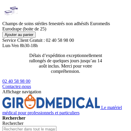
Champs de soins stériles fenestrés non adhésifs Euromedis
Eurodrape (boite de 25)
Ajouter au panier
Service Client
Gratuit : 02 40 58 98 00
Lun-Ven 8h30-18h
Délais d’expédition exceptionnellement
Livraison 2
rallongés de quelques jours jusqu’au 14
129€ ttc
août inclus. Merci pour votre
compréhension.
02 40 58 98 00
Contactez-nous
Affichage navigation
Le matériel
médical pour professionnels et particuliers
Rechercher
Rechercher