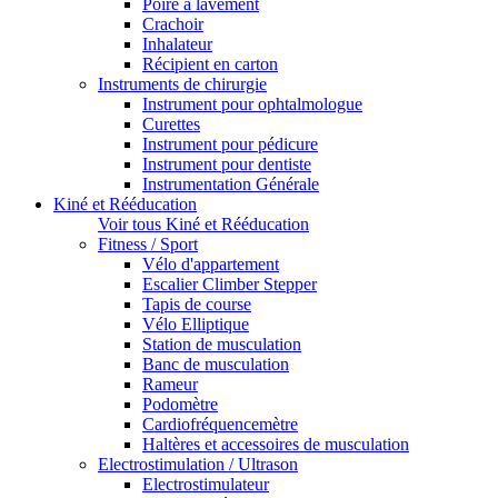
Poire à lavement
Crachoir
Inhalateur
Récipient en carton
Instruments de chirurgie
Instrument pour ophtalmologue
Curettes
Instrument pour pédicure
Instrument pour dentiste
Instrumentation Générale
Kiné et Rééducation
Voir tous Kiné et Rééducation
Fitness / Sport
Vélo d'appartement
Escalier Climber Stepper
Tapis de course
Vélo Elliptique
Station de musculation
Banc de musculation
Rameur
Podomètre
Cardiofréquencemètre
Haltères et accessoires de musculation
Electrostimulation / Ultrason
Electrostimulateur