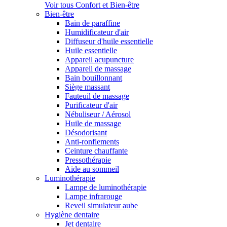
Voir tous Confort et Bien-être
Bien-être
Bain de paraffine
Humidificateur d'air
Diffuseur d'huile essentielle
Huile essentielle
Appareil acupuncture
Appareil de massage
Bain bouillonnant
Siège massant
Fauteuil de massage
Purificateur d'air
Nébuliseur / Aérosol
Huile de massage
Désodorisant
Anti-ronflements
Ceinture chauffante
Pressothérapie
Aide au sommeil
Luminothérapie
Lampe de luminothérapie
Lampe infrarouge
Reveil simulateur aube
Hygiène dentaire
Jet dentaire