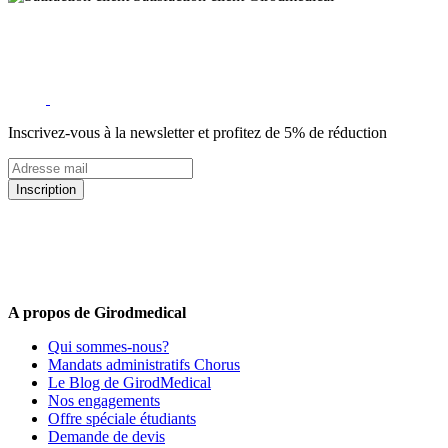
Inscrivez-vous à la newsletter et profitez de 5% de réduction
Inscription
5% de remise valable sur votre prochaine commande de matériel
médical !
Offres promotionnelles, nouveautés, dernières tendances : soyez les
premiers informés !
A propos de Girodmedical
Qui sommes-nous?
Mandats administratifs Chorus
Le Blog de GirodMedical
Nos engagements
Offre spéciale étudiants
Demande de devis