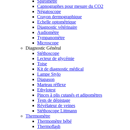
Spiromètre
Capnographes pour mesure du CO2
Négatoscope
Crayon dermographique
Echelle optométrique
Diagnostic vétérinaire
Audiomètre
Tympanomètre
Microscope
Diagnostic Général
Stéthoscope
Lecteur de glycémie
Toise
Kit de diagnostic médical
Lampe Stylo
Diapason
Marteau réflexe
Ethylotest
Pinces à plis cutanés et adipomètres
Tests de dépistage
Révélateur de veines
Stéthoscope Littmann
Thermomètre
Thermomètre bébé
Thermoflash