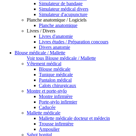
Simulateur de bandage
Simulateur médical divers
Simulateur d'acupuncture
Planche anatomique / Logiciels
Planche anatomique
Livres / Divers
Livres d'anatomie
Livres études / Préparation concours
Divers anatomie
Blouse médicale / Mallette
Voir tous Blouse médicale / Mallette
Vêtement médical
Blouse médicale
Tunique médicale
Pantalon médical
Calots chirurgicaux
Montre et porte-stylo
Montre infirmière
Porte-stylo infirmier
Caducée
Mallette médicale
Mallette médicale docteur et médecin
Trousse infirmière
Ampoulier
Sabot hopital