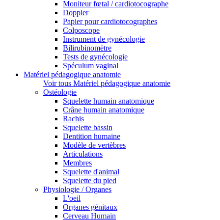
Moniteur fœtal / cardiotocographe
Doppler
Papier pour cardiotocographes
Colposcope
Instrument de gynécologie
Bilirubinomètre
Tests de gynécologie
Spéculum vaginal
Matériel pédagogique anatomie
Voir tous Matériel pédagogique anatomie
Ostéologie
Squelette humain anatomique
Crâne humain anatomique
Rachis
Squelette bassin
Dentition humaine
Modèle de vertèbres
Articulations
Membres
Squelette d'animal
Squelette du pied
Physiologie / Organes
L'oeil
Organes génitaux
Cerveau Humain