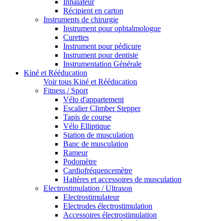
Inhalateur
Récipient en carton
Instruments de chirurgie
Instrument pour ophtalmologue
Curettes
Instrument pour pédicure
Instrument pour dentiste
Instrumentation Générale
Kiné et Rééducation
Voir tous Kiné et Rééducation
Fitness / Sport
Vélo d'appartement
Escalier Climber Stepper
Tapis de course
Vélo Elliptique
Station de musculation
Banc de musculation
Rameur
Podomètre
Cardiofréquencemètre
Haltères et accessoires de musculation
Electrostimulation / Ultrason
Electrostimulateur
Electrodes électrostimulation
Accessoires électrostimulation