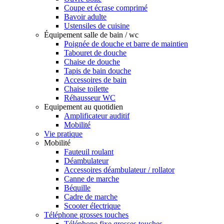
Coupe et écrase comprimé
Bavoir adulte
Ustensiles de cuisine
Équipement salle de bain / wc
Poignée de douche et barre de maintien
Tabouret de douche
Chaise de douche
Tapis de bain douche
Accessoires de bain
Chaise toilette
Réhausseur WC
Equipement au quotidien
Amplificateur auditif
Mobilité
Vie pratique
Mobilité
Fauteuil roulant
Déambulateur
Accessoires déambulateur / rollator
Canne de marche
Béquille
Cadre de marche
Scooter électrique
Téléphone grosses touches
Téléphone fixe grosses touches