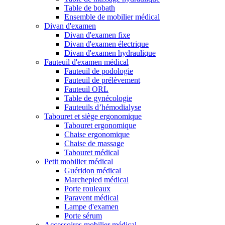
Table de bobath
Ensemble de mobilier médical
Divan d'examen
Divan d'examen fixe
Divan d'examen électrique
Divan d'examen hydraulique
Fauteuil d'examen médical
Fauteuil de podologie
Fauteuil de prélèvement
Fauteuil ORL
Table de gynécologie
Fauteuils d’hémodialyse
Tabouret et siège ergonomique
Tabouret ergonomique
Chaise ergonomique
Chaise de massage
Tabouret médical
Petit mobilier médical
Guéridon médical
Marchepied médical
Porte rouleaux
Paravent médical
Lampe d'examen
Porte sérum
Accessoires mobilier médical