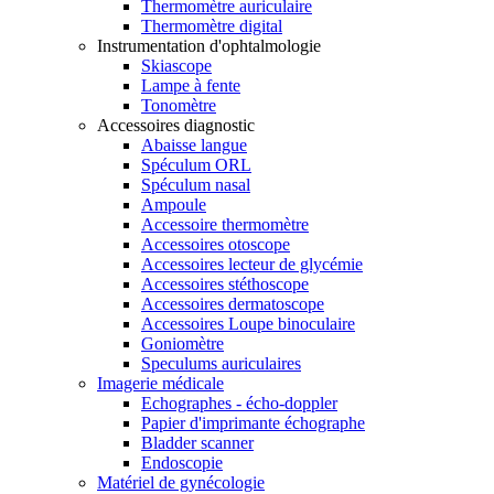
Thermomètre auriculaire
Thermomètre digital
Instrumentation d'ophtalmologie
Skiascope
Lampe à fente
Tonomètre
Accessoires diagnostic
Abaisse langue
Spéculum ORL
Spéculum nasal
Ampoule
Accessoire thermomètre
Accessoires otoscope
Accessoires lecteur de glycémie
Accessoires stéthoscope
Accessoires dermatoscope
Accessoires Loupe binoculaire
Goniomètre
Speculums auriculaires
Imagerie médicale
Echographes - écho-doppler
Papier d'imprimante échographe
Bladder scanner
Endoscopie
Matériel de gynécologie