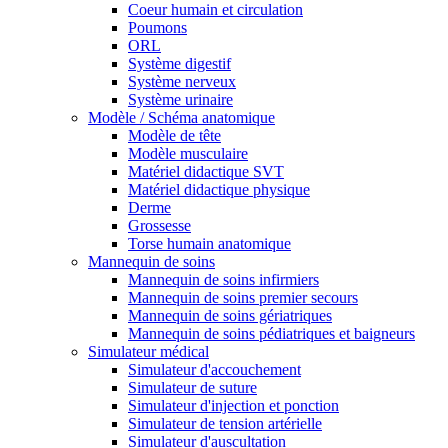
Coeur humain et circulation
Poumons
ORL
Système digestif
Système nerveux
Système urinaire
Modèle / Schéma anatomique
Modèle de tête
Modèle musculaire
Matériel didactique SVT
Matériel didactique physique
Derme
Grossesse
Torse humain anatomique
Mannequin de soins
Mannequin de soins infirmiers
Mannequin de soins premier secours
Mannequin de soins gériatriques
Mannequin de soins pédiatriques et baigneurs
Simulateur médical
Simulateur d'accouchement
Simulateur de suture
Simulateur d'injection et ponction
Simulateur de tension artérielle
Simulateur d'auscultation