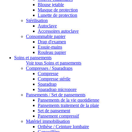
Blouse jetable
Masque de protection
Lunette de protection
Stérilisation
Autoclave
Accessoires autoclave
Consommable papier
Drap d'examen
Essuie-mains
Rouleau papier
Soins et pansements
Voir tous Soins et pansements
Compresses / Sparadraps
Compresse
Compresse stérile
Sparadrap
Sparadrap micropore
Pansements / Set de pansements
Pansements de la vie quotidienne
Pansements traitement de la plaie
Set de pansement
Pansement compressif
Matériel immobilisation
Orthèse / Ceinture lombaire
Genouillère