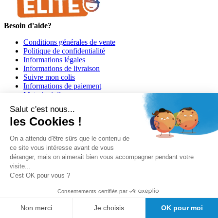
Besoin d'aide?
Conditions générales de vente
Politique de confidentialité
Informations légales
Informations de livraison
Suivre mon colis
Informations de paiement
Materiovigilance
Programme de fidélité GIRODMED+
Salut c'est nous...
les Cookies !
On a attendu d'être sûrs que le contenu de
ce site vous intéresse avant de vous
déranger, mais on aimerait bien vous accompagner pendant votre
visite...
Girodmedical est également présent dans 23 pays
C'est OK pour vous ?
Tous les dispositifs médicaux présentés sur ce site sont conformes
Consentements certifiés par
aux articles
L 5213-3
du code de la santé publique et à l'arrêté du
21 décembre 2012 fixant la liste des dispositifs médicaux autorisés à
Non merci
Je choisis
OK pour moi
faire l'objet d'une publicité auprès du public, ainsi qu'à l'article
R