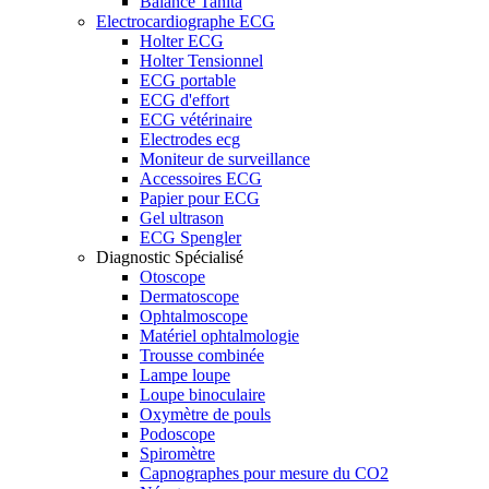
Balance Tanita
Electrocardiographe ECG
Holter ECG
Holter Tensionnel
ECG portable
ECG d'effort
ECG vétérinaire
Electrodes ecg
Moniteur de surveillance
Accessoires ECG
Papier pour ECG
Gel ultrason
ECG Spengler
Diagnostic Spécialisé
Otoscope
Dermatoscope
Ophtalmoscope
Matériel ophtalmologie
Trousse combinée
Lampe loupe
Loupe binoculaire
Oxymètre de pouls
Podoscope
Spiromètre
Capnographes pour mesure du CO2