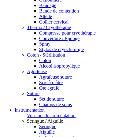
Bandage
Bande de contention
Attelle
Collier cervical
Thermo / Cryothérapie
Compresse pour cryothérapie
Couverture / Eponge
Spray
Stylos de cryochirurgie
Coton / Stérilisation
Coton
Alcool isopropylique
Agrafeuse
Agrafeuse suture
Scie à plâtre
Ote agrafe
Suture
Set de suture
Champs de soins
Instrumentation
Voir tous Instrumentation
Seringue / Aiguille
Seringue
Aiguille