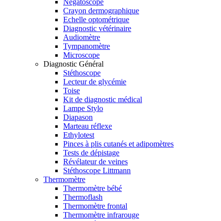
Négatoscope
Crayon dermographique
Echelle optométrique
Diagnostic vétérinaire
Audiomètre
Tympanomètre
Microscope
Diagnostic Général
Stéthoscope
Lecteur de glycémie
Toise
Kit de diagnostic médical
Lampe Stylo
Diapason
Marteau réflexe
Ethylotest
Pinces à plis cutanés et adipomètres
Tests de dépistage
Révélateur de veines
Stéthoscope Littmann
Thermomètre
Thermomètre bébé
Thermoflash
Thermomètre frontal
Thermomètre infrarouge