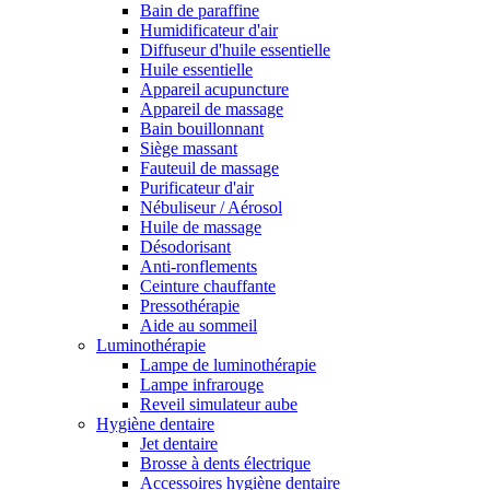
Bain de paraffine
Humidificateur d'air
Diffuseur d'huile essentielle
Huile essentielle
Appareil acupuncture
Appareil de massage
Bain bouillonnant
Siège massant
Fauteuil de massage
Purificateur d'air
Nébuliseur / Aérosol
Huile de massage
Désodorisant
Anti-ronflements
Ceinture chauffante
Pressothérapie
Aide au sommeil
Luminothérapie
Lampe de luminothérapie
Lampe infrarouge
Reveil simulateur aube
Hygiène dentaire
Jet dentaire
Brosse à dents électrique
Accessoires hygiène dentaire