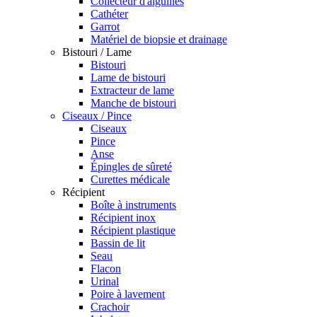
Collecteur d'aiguilles
Cathéter
Garrot
Matériel de biopsie et drainage
Bistouri / Lame
Bistouri
Lame de bistouri
Extracteur de lame
Manche de bistouri
Ciseaux / Pince
Ciseaux
Pince
Anse
Épingles de sûreté
Curettes médicale
Récipient
Boîte à instruments
Récipient inox
Récipient plastique
Bassin de lit
Seau
Flacon
Urinal
Poire à lavement
Crachoir