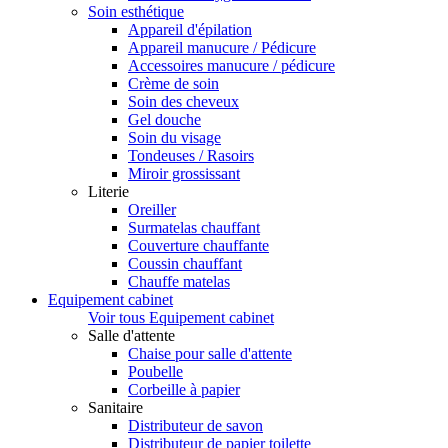
Soin esthétique
Appareil d'épilation
Appareil manucure / Pédicure
Accessoires manucure / pédicure
Crème de soin
Soin des cheveux
Gel douche
Soin du visage
Tondeuses / Rasoirs
Miroir grossissant
Literie
Oreiller
Surmatelas chauffant
Couverture chauffante
Coussin chauffant
Chauffe matelas
Equipement cabinet
Voir tous Equipement cabinet
Salle d'attente
Chaise pour salle d'attente
Poubelle
Corbeille à papier
Sanitaire
Distributeur de savon
Distributeur de papier toilette