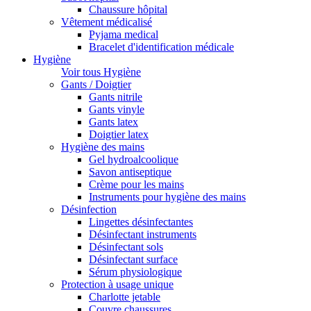
Chaussure hôpital
Vêtement médicalisé
Pyjama medical
Bracelet d'identification médicale
Hygiène
Voir tous Hygiène
Gants / Doigtier
Gants nitrile
Gants vinyle
Gants latex
Doigtier latex
Hygiène des mains
Gel hydroalcoolique
Savon antiseptique
Crème pour les mains
Instruments pour hygiène des mains
Désinfection
Lingettes désinfectantes
Désinfectant instruments
Désinfectant sols
Désinfectant surface
Sérum physiologique
Protection à usage unique
Charlotte jetable
Couvre chaussures