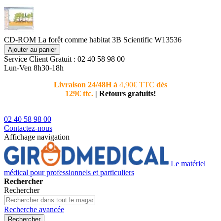
CD-ROM La forêt comme habitat 3B Scientific W13536
Ajouter au panier
Service Client
Gratuit : 02 40 58 98 00
Lun-Ven 8h30-18h
Livraison 24/48H à
4,90€ TTC
dès
Nouvea
129€ ttc.
|
Retours gratuits!
téléphoni
conseiller
02 40 58 98 00
Contactez-nous
Affichage navigation
Le matériel
médical pour professionnels et particuliers
Rechercher
Rechercher
Recherche avancée
Rechercher