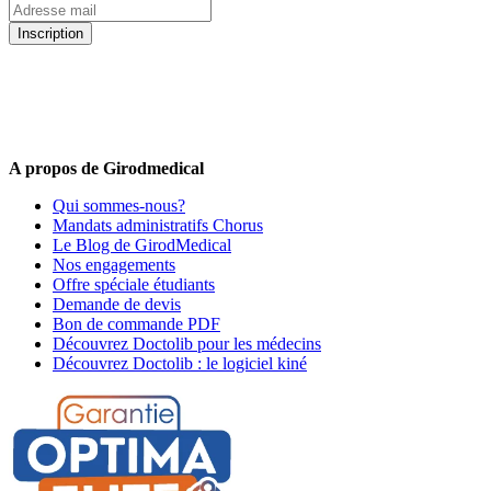
Inscription
5% de remise valable sur votre prochaine commande de matériel
médical !
Offres promotionnelles, nouveautés, dernières tendances : soyez les
premiers informés !
A propos de Girodmedical
Qui sommes-nous?
Mandats administratifs Chorus
Le Blog de GirodMedical
Nos engagements
Offre spéciale étudiants
Demande de devis
Bon de commande PDF
Découvrez Doctolib pour les médecins
Découvrez Doctolib : le logiciel kiné