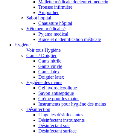
Mallette médicale docteur et médecin
Trousse infirmière
Ampoulier
Sabot hopital
Chaussure hôpital
Vêtement médicalisé
Pyjama medical
Bracelet d'identification médicale
Hygiène
Voir tous Hygiène
Gants / Doigtier
Gants nitrile
Gants vinyle
Gants latex
Doigtier latex
Hygiène des mains
Gel hydroalcoolique
Savon antiseptique
Crème pour les mains
Instruments pour hygiène des mains
Désinfection
Lingettes désinfectantes
Désinfectant instruments
Désinfectant sols
Désinfectant surface