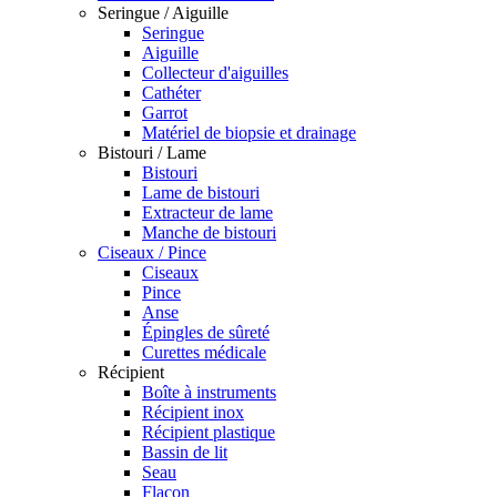
Seringue / Aiguille
Seringue
Aiguille
Collecteur d'aiguilles
Cathéter
Garrot
Matériel de biopsie et drainage
Bistouri / Lame
Bistouri
Lame de bistouri
Extracteur de lame
Manche de bistouri
Ciseaux / Pince
Ciseaux
Pince
Anse
Épingles de sûreté
Curettes médicale
Récipient
Boîte à instruments
Récipient inox
Récipient plastique
Bassin de lit
Seau
Flacon