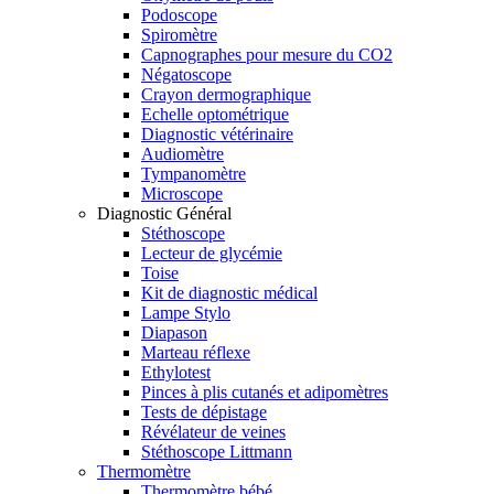
Podoscope
Spiromètre
Capnographes pour mesure du CO2
Négatoscope
Crayon dermographique
Echelle optométrique
Diagnostic vétérinaire
Audiomètre
Tympanomètre
Microscope
Diagnostic Général
Stéthoscope
Lecteur de glycémie
Toise
Kit de diagnostic médical
Lampe Stylo
Diapason
Marteau réflexe
Ethylotest
Pinces à plis cutanés et adipomètres
Tests de dépistage
Révélateur de veines
Stéthoscope Littmann
Thermomètre
Thermomètre bébé