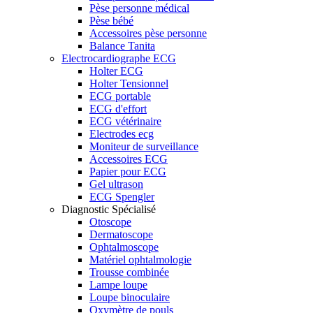
Pèse personne médical
Pèse bébé
Accessoires pèse personne
Balance Tanita
Electrocardiographe ECG
Holter ECG
Holter Tensionnel
ECG portable
ECG d'effort
ECG vétérinaire
Electrodes ecg
Moniteur de surveillance
Accessoires ECG
Papier pour ECG
Gel ultrason
ECG Spengler
Diagnostic Spécialisé
Otoscope
Dermatoscope
Ophtalmoscope
Matériel ophtalmologie
Trousse combinée
Lampe loupe
Loupe binoculaire
Oxymètre de pouls