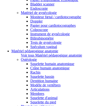
Bladder scanner
Endoscopie
Matériel de gynécologie
Moniteur fœtal / cardiotocographe
Doppler
Papier pour cardiotocographes
Colposcope
Instrument de gynécologie
Bilirubinomètre
Tests de gynécologie
Spéculum vaginal
Matériel pédagogique anatomie
Voir tous Matériel pédagogique anatomie
Ostéologie
Squelette humain anatomique
Crâne humain anatomique
Rachis
Squelette bassin
Dentition humaine
Modèle de vertèbres
Articulations
Membres
Squelette d'animal
Squelette du pied