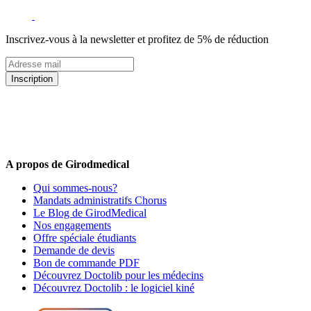
Inscrivez-vous à la newsletter et profitez de 5% de réduction
Inscription
5% de remise valable sur votre prochaine commande de matériel
médical !
Offres promotionnelles, nouveautés, dernières tendances : soyez les
premiers informés !
A propos de Girodmedical
Qui sommes-nous?
Mandats administratifs Chorus
Le Blog de GirodMedical
Nos engagements
Offre spéciale étudiants
Demande de devis
Bon de commande PDF
Découvrez Doctolib pour les médecins
Découvrez Doctolib : le logiciel kiné