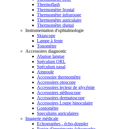
Thermoflash
Thermomètre frontal
Thermomètre infrarouge
Thermomètre auriculaire
Thermomètre digital
Instrumentation d'ophtalmologie
Skiascope
Lampe à fente
Tonomètre
Accessoires diagnostic
Abaisse langue
Spéculum ORL
Spéculum nasal
Ampoule
Accessoire thermomètre
Accessoires otoscope
Accessoires lecteur de glycémie
Accessoires stéthoscope
Accessoires dermatoscope
Accessoires Loupe binoculaire
Goniomètre
Speculums auriculaires
Imagerie médicale
Echographes - écho-doppler
Papier d'imprimante échographe