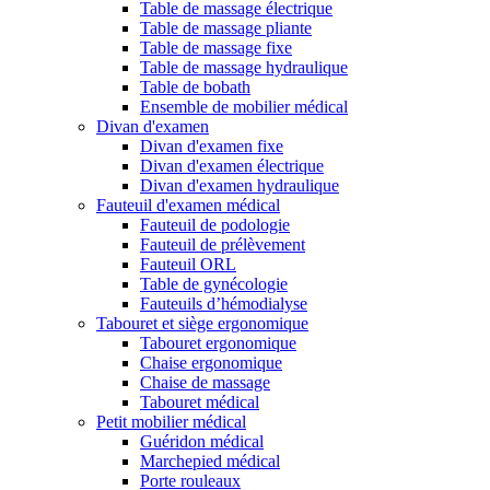
Table de massage électrique
Table de massage pliante
Table de massage fixe
Table de massage hydraulique
Table de bobath
Ensemble de mobilier médical
Divan d'examen
Divan d'examen fixe
Divan d'examen électrique
Divan d'examen hydraulique
Fauteuil d'examen médical
Fauteuil de podologie
Fauteuil de prélèvement
Fauteuil ORL
Table de gynécologie
Fauteuils d’hémodialyse
Tabouret et siège ergonomique
Tabouret ergonomique
Chaise ergonomique
Chaise de massage
Tabouret médical
Petit mobilier médical
Guéridon médical
Marchepied médical
Porte rouleaux