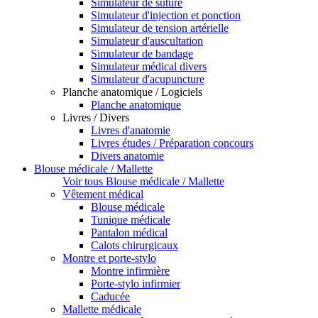
Simulateur de suture
Simulateur d'injection et ponction
Simulateur de tension artérielle
Simulateur d'auscultation
Simulateur de bandage
Simulateur médical divers
Simulateur d'acupuncture
Planche anatomique / Logiciels
Planche anatomique
Livres / Divers
Livres d'anatomie
Livres études / Préparation concours
Divers anatomie
Blouse médicale / Mallette
Voir tous Blouse médicale / Mallette
Vêtement médical
Blouse médicale
Tunique médicale
Pantalon médical
Calots chirurgicaux
Montre et porte-stylo
Montre infirmière
Porte-stylo infirmier
Caducée
Mallette médicale