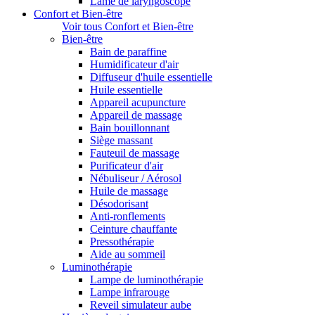
Lame de laryngoscope
Confort et Bien-être
Voir tous Confort et Bien-être
Bien-être
Bain de paraffine
Humidificateur d'air
Diffuseur d'huile essentielle
Huile essentielle
Appareil acupuncture
Appareil de massage
Bain bouillonnant
Siège massant
Fauteuil de massage
Purificateur d'air
Nébuliseur / Aérosol
Huile de massage
Désodorisant
Anti-ronflements
Ceinture chauffante
Pressothérapie
Aide au sommeil
Luminothérapie
Lampe de luminothérapie
Lampe infrarouge
Reveil simulateur aube