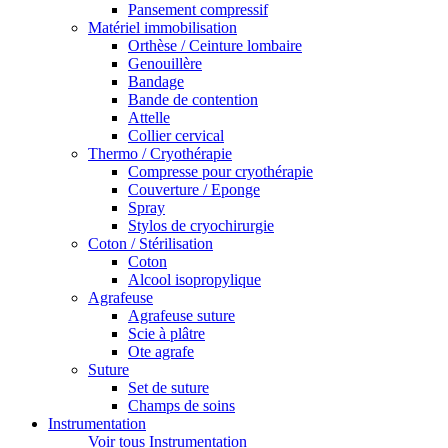
Pansement compressif
Matériel immobilisation
Orthèse / Ceinture lombaire
Genouillère
Bandage
Bande de contention
Attelle
Collier cervical
Thermo / Cryothérapie
Compresse pour cryothérapie
Couverture / Eponge
Spray
Stylos de cryochirurgie
Coton / Stérilisation
Coton
Alcool isopropylique
Agrafeuse
Agrafeuse suture
Scie à plâtre
Ote agrafe
Suture
Set de suture
Champs de soins
Instrumentation
Voir tous Instrumentation