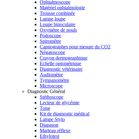
Ophtalmoscope
Matériel ophtalmologie
Trousse combinée
Lampe loupe
Loupe binoculaire
Oxymètre de pouls
Podoscope
Spiromètre
Capnographes pour mesure du CO2
Négatoscope
Crayon dermographique
Echelle optométrique
Diagnostic vétérinaire
Audiomètre
Tympanomètre
Microscope
Diagnostic Général
Stéthoscope
Lecteur de glycémie
Toise
Kit de diagnostic médical
Lampe Stylo
Diapason
Marteau réflexe
Ethylotest