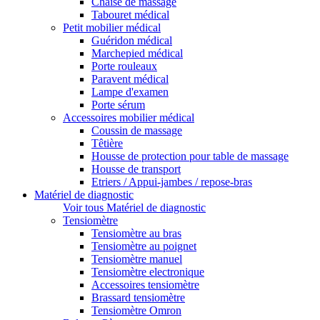
Chaise de massage
Tabouret médical
Petit mobilier médical
Guéridon médical
Marchepied médical
Porte rouleaux
Paravent médical
Lampe d'examen
Porte sérum
Accessoires mobilier médical
Coussin de massage
Têtière
Housse de protection pour table de massage
Housse de transport
Etriers / Appui-jambes / repose-bras
Matériel de diagnostic
Voir tous Matériel de diagnostic
Tensiomètre
Tensiomètre au bras
Tensiomètre au poignet
Tensiomètre manuel
Tensiomètre electronique
Accessoires tensiomètre
Brassard tensiomètre
Tensiomètre Omron