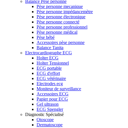
Balance Pèse personne
Pèse personne mecanique
Pèse personne impédancemètre
Pèse personne électronique
Pèse personne connecté
Pèse personne professionnel
Pèse personne médical
Pèse bébé
Accessoires pèse personne
Balance Tanita
Electrocardiographe ECG
Holter ECG
Holter Tensionnel
ECG portable
ECG d'effort
ECG vétérinaire
Electrodes ecg
Moniteur de surveillance
Accessoires ECG
Papier pour ECG
Gel ultrason
ECG Spengler
Diagnostic Spécialisé
Otoscope
Dermatoscope