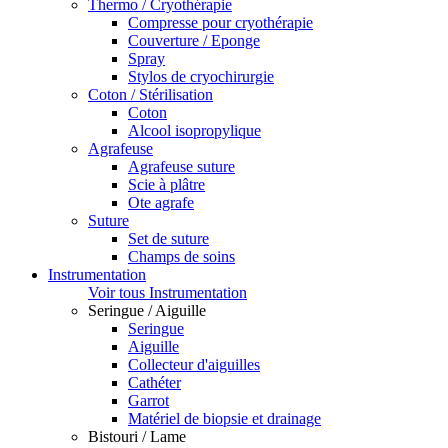
Thermo / Cryothérapie
Compresse pour cryothérapie
Couverture / Eponge
Spray
Stylos de cryochirurgie
Coton / Stérilisation
Coton
Alcool isopropylique
Agrafeuse
Agrafeuse suture
Scie à plâtre
Ote agrafe
Suture
Set de suture
Champs de soins
Instrumentation
Voir tous Instrumentation
Seringue / Aiguille
Seringue
Aiguille
Collecteur d'aiguilles
Cathéter
Garrot
Matériel de biopsie et drainage
Bistouri / Lame