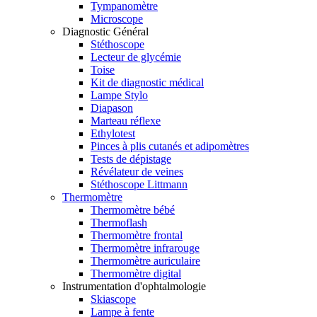
Tympanomètre
Microscope
Diagnostic Général
Stéthoscope
Lecteur de glycémie
Toise
Kit de diagnostic médical
Lampe Stylo
Diapason
Marteau réflexe
Ethylotest
Pinces à plis cutanés et adipomètres
Tests de dépistage
Révélateur de veines
Stéthoscope Littmann
Thermomètre
Thermomètre bébé
Thermoflash
Thermomètre frontal
Thermomètre infrarouge
Thermomètre auriculaire
Thermomètre digital
Instrumentation d'ophtalmologie
Skiascope
Lampe à fente