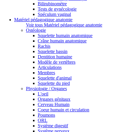
Bilirubinomètre
Tests de gynécologie
Spéculum vaginal
Matériel pédagogique anatomie
Voir tous Matériel pédagogique anatomie
Ostéologie
Squelette humain anatomique
Crâne humain anatomique
Rachis
Squelette bassin
Dentition humaine
Modèle de vertèbres
Articulations
Membres
Squelette d'animal
Squelette du pied
Physiologie / Organes
L'oeil
Organes génitaux
Cerveau Humain
Coeur humain et circulation
Poumons
ORL
Système digestif
Système nerveux