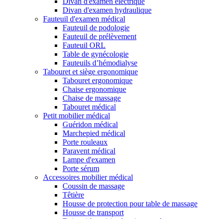
Divan d'examen électrique
Divan d'examen hydraulique
Fauteuil d'examen médical
Fauteuil de podologie
Fauteuil de prélèvement
Fauteuil ORL
Table de gynécologie
Fauteuils d’hémodialyse
Tabouret et siège ergonomique
Tabouret ergonomique
Chaise ergonomique
Chaise de massage
Tabouret médical
Petit mobilier médical
Guéridon médical
Marchepied médical
Porte rouleaux
Paravent médical
Lampe d'examen
Porte sérum
Accessoires mobilier médical
Coussin de massage
Têtière
Housse de protection pour table de massage
Housse de transport