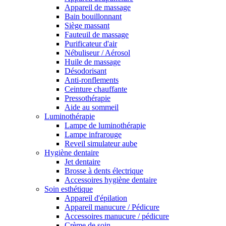
Appareil de massage
Bain bouillonnant
Siège massant
Fauteuil de massage
Purificateur d'air
Nébuliseur / Aérosol
Huile de massage
Désodorisant
Anti-ronflements
Ceinture chauffante
Pressothérapie
Aide au sommeil
Luminothérapie
Lampe de luminothérapie
Lampe infrarouge
Reveil simulateur aube
Hygiène dentaire
Jet dentaire
Brosse à dents électrique
Accessoires hygiène dentaire
Soin esthétique
Appareil d'épilation
Appareil manucure / Pédicure
Accessoires manucure / pédicure
Crème de soin