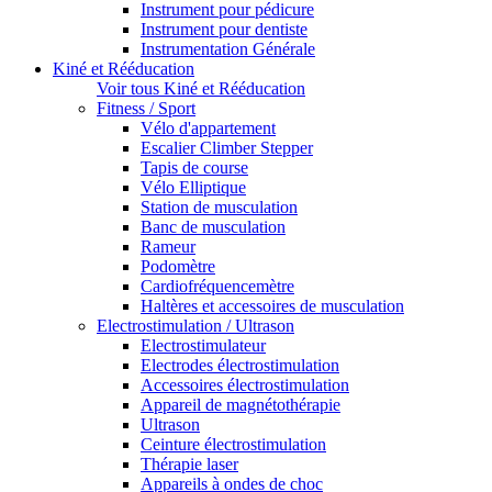
Instrument pour pédicure
Instrument pour dentiste
Instrumentation Générale
Kiné et Rééducation
Voir tous Kiné et Rééducation
Fitness / Sport
Vélo d'appartement
Escalier Climber Stepper
Tapis de course
Vélo Elliptique
Station de musculation
Banc de musculation
Rameur
Podomètre
Cardiofréquencemètre
Haltères et accessoires de musculation
Electrostimulation / Ultrason
Electrostimulateur
Electrodes électrostimulation
Accessoires électrostimulation
Appareil de magnétothérapie
Ultrason
Ceinture électrostimulation
Thérapie laser
Appareils à ondes de choc