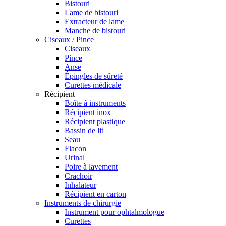
Bistouri
Lame de bistouri
Extracteur de lame
Manche de bistouri
Ciseaux / Pince
Ciseaux
Pince
Anse
Épingles de sûreté
Curettes médicale
Récipient
Boîte à instruments
Récipient inox
Récipient plastique
Bassin de lit
Seau
Flacon
Urinal
Poire à lavement
Crachoir
Inhalateur
Récipient en carton
Instruments de chirurgie
Instrument pour ophtalmologue
Curettes