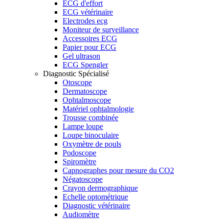
ECG d'effort
ECG vétérinaire
Electrodes ecg
Moniteur de surveillance
Accessoires ECG
Papier pour ECG
Gel ultrason
ECG Spengler
Diagnostic Spécialisé
Otoscope
Dermatoscope
Ophtalmoscope
Matériel ophtalmologie
Trousse combinée
Lampe loupe
Loupe binoculaire
Oxymètre de pouls
Podoscope
Spiromètre
Capnographes pour mesure du CO2
Négatoscope
Crayon dermographique
Echelle optométrique
Diagnostic vétérinaire
Audiomètre