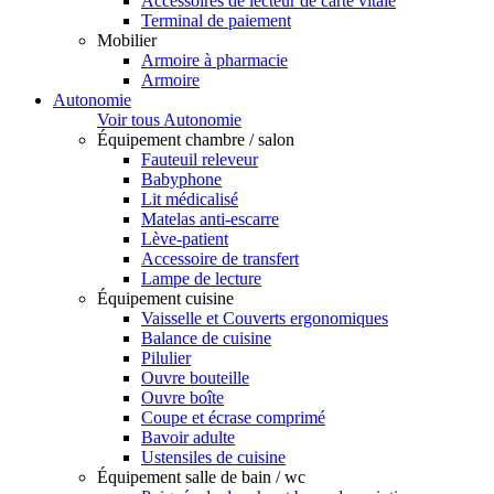
Accessoires de lecteur de carte vitale
Terminal de paiement
Mobilier
Armoire à pharmacie
Armoire
Autonomie
Voir tous Autonomie
Équipement chambre / salon
Fauteuil releveur
Babyphone
Lit médicalisé
Matelas anti-escarre
Lève-patient
Accessoire de transfert
Lampe de lecture
Équipement cuisine
Vaisselle et Couverts ergonomiques
Balance de cuisine
Pilulier
Ouvre bouteille
Ouvre boîte
Coupe et écrase comprimé
Bavoir adulte
Ustensiles de cuisine
Équipement salle de bain / wc