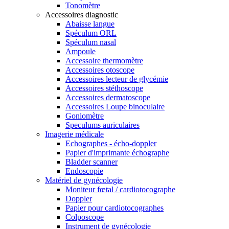
Tonomètre
Accessoires diagnostic
Abaisse langue
Spéculum ORL
Spéculum nasal
Ampoule
Accessoire thermomètre
Accessoires otoscope
Accessoires lecteur de glycémie
Accessoires stéthoscope
Accessoires dermatoscope
Accessoires Loupe binoculaire
Goniomètre
Speculums auriculaires
Imagerie médicale
Echographes - écho-doppler
Papier d'imprimante échographe
Bladder scanner
Endoscopie
Matériel de gynécologie
Moniteur fœtal / cardiotocographe
Doppler
Papier pour cardiotocographes
Colposcope
Instrument de gynécologie