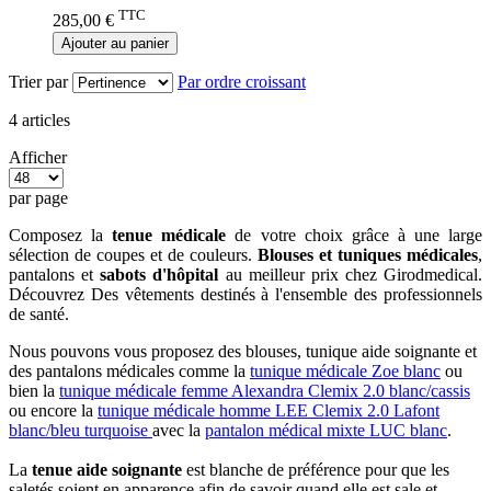
TTC
285,00 €
Ajouter au panier
Trier par
Par ordre croissant
4
articles
Afficher
par page
Composez la
tenue médicale
de votre choix grâce à une large
sélection de coupes et de couleurs.
Blouses et tuniques médicales
,
pantalons et
sabots d'hôpital
au meilleur prix chez Girodmedical.
Découvrez Des vêtements destinés à l'ensemble des professionnels
de santé.
Nous pouvons vous proposez des blouses, tunique aide soignante et
des pantalons médicales comme la
tunique médicale Zoe blanc
ou
bien la
tunique médicale femme Alexandra Clemix 2.0 blanc/cassis
ou encore la
tunique médicale homme LEE Clemix 2.0 Lafont
blanc/bleu turquoise
avec la
pantalon médical mixte LUC blanc
.
La
tenue aide soignante
est blanche de préférence pour que les
saletés soient en apparence afin de savoir quand elle est sale et