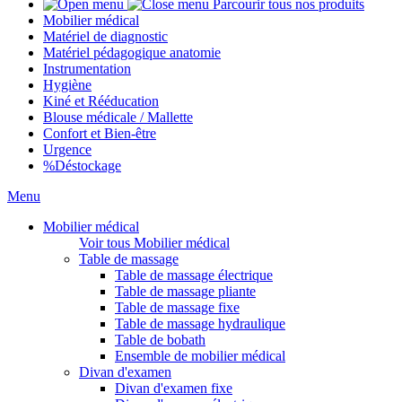
Parcourir tous nos produits
Mobilier médical
Matériel de diagnostic
Matériel pédagogique anatomie
Instrumentation
Hygiène
Kiné et Rééducation
Blouse médicale / Mallette
Confort et Bien-être
Urgence
%
Déstockage
Menu
Mobilier médical
Voir tous Mobilier médical
Table de massage
Table de massage électrique
Table de massage pliante
Table de massage fixe
Table de massage hydraulique
Table de bobath
Ensemble de mobilier médical
Divan d'examen
Divan d'examen fixe