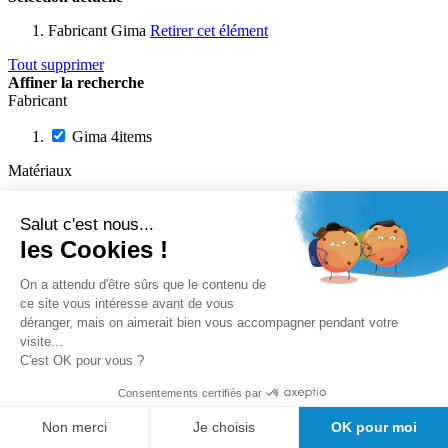
Fabricant
Gima
Retirer cet élément
Tout supprimer
Affiner la recherche
Fabricant
Gima
4
items
Matériaux
Cuir
3
items
Salut c'est nous...
Prix
les Cookies !
On a attendu d'être sûrs que le contenu de
ce site vous intéresse avant de vous
déranger, mais on aimerait bien vous accompagner pendant votre
visite...
On en parle sur le blog
C'est OK pour vous ?
Infirmière, un métier polyvalent
Consentements certifiés par
Non merci
Je choisis
OK pour moi