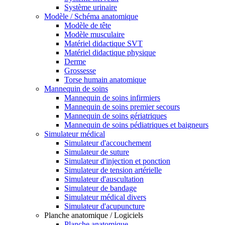
Système urinaire
Modèle / Schéma anatomique
Modèle de tête
Modèle musculaire
Matériel didactique SVT
Matériel didactique physique
Derme
Grossesse
Torse humain anatomique
Mannequin de soins
Mannequin de soins infirmiers
Mannequin de soins premier secours
Mannequin de soins gériatriques
Mannequin de soins pédiatriques et baigneurs
Simulateur médical
Simulateur d'accouchement
Simulateur de suture
Simulateur d'injection et ponction
Simulateur de tension artérielle
Simulateur d'auscultation
Simulateur de bandage
Simulateur médical divers
Simulateur d'acupuncture
Planche anatomique / Logiciels
Planche anatomique