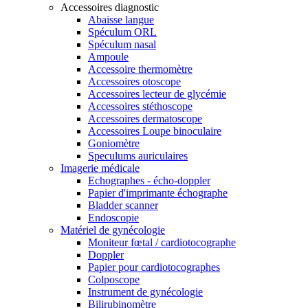
Accessoires diagnostic
Abaisse langue
Spéculum ORL
Spéculum nasal
Ampoule
Accessoire thermomètre
Accessoires otoscope
Accessoires lecteur de glycémie
Accessoires stéthoscope
Accessoires dermatoscope
Accessoires Loupe binoculaire
Goniomètre
Speculums auriculaires
Imagerie médicale
Echographes - écho-doppler
Papier d'imprimante échographe
Bladder scanner
Endoscopie
Matériel de gynécologie
Moniteur fœtal / cardiotocographe
Doppler
Papier pour cardiotocographes
Colposcope
Instrument de gynécologie
Bilirubinomètre