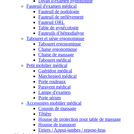
Divan d'examen hydraulique
Fauteuil d'examen médical
Fauteuil de podologie
Fauteuil de prélèvement
Fauteuil ORL
Table de gynécologie
Fauteuils d’hémodialyse
Tabouret et siège ergonomique
Tabouret ergonomique
Chaise ergonomique
Chaise de massage
Tabouret médical
Petit mobilier médical
Guéridon médical
Marchepied médical
Porte rouleaux
Paravent médical
Lampe d'examen
Porte sérum
Accessoires mobilier médical
Coussin de massage
Têtière
Housse de protection pour table de massage
Housse de transport
Etriers / Appui-jambes / repose-bras