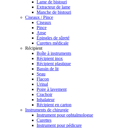
Lame de bistouri
Extracteur de lame
Manche de bistouri
Ciseaux / Pince
Ciseaux
Pince
Anse
Épingles de sûreté
Curettes médicale
Récipient
Boîte à instruments
Récipient inox
Récipient plastique
Bassin de lit
Seau
Flacon
Urinal
Poire à lavement
Crachoir
Inhalateur
Récipient en carton
Instruments de chirurgie
Instrument pour ophtalmologue
Curettes
Instrument pour pédicure