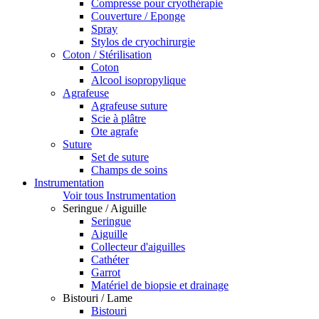
Compresse pour cryothérapie
Couverture / Eponge
Spray
Stylos de cryochirurgie
Coton / Stérilisation
Coton
Alcool isopropylique
Agrafeuse
Agrafeuse suture
Scie à plâtre
Ote agrafe
Suture
Set de suture
Champs de soins
Instrumentation
Voir tous Instrumentation
Seringue / Aiguille
Seringue
Aiguille
Collecteur d'aiguilles
Cathéter
Garrot
Matériel de biopsie et drainage
Bistouri / Lame
Bistouri