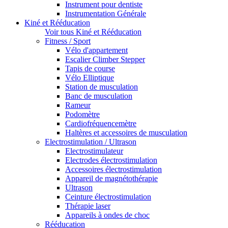
Instrument pour dentiste
Instrumentation Générale
Kiné et Rééducation
Voir tous Kiné et Rééducation
Fitness / Sport
Vélo d'appartement
Escalier Climber Stepper
Tapis de course
Vélo Elliptique
Station de musculation
Banc de musculation
Rameur
Podomètre
Cardiofréquencemètre
Haltères et accessoires de musculation
Electrostimulation / Ultrason
Electrostimulateur
Electrodes électrostimulation
Accessoires électrostimulation
Appareil de magnétothérapie
Ultrason
Ceinture électrostimulation
Thérapie laser
Appareils à ondes de choc
Rééducation