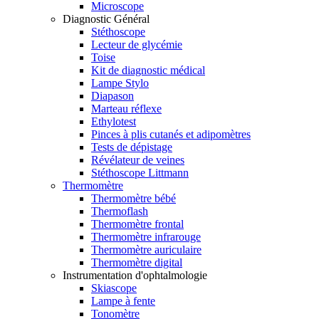
Microscope
Diagnostic Général
Stéthoscope
Lecteur de glycémie
Toise
Kit de diagnostic médical
Lampe Stylo
Diapason
Marteau réflexe
Ethylotest
Pinces à plis cutanés et adipomètres
Tests de dépistage
Révélateur de veines
Stéthoscope Littmann
Thermomètre
Thermomètre bébé
Thermoflash
Thermomètre frontal
Thermomètre infrarouge
Thermomètre auriculaire
Thermomètre digital
Instrumentation d'ophtalmologie
Skiascope
Lampe à fente
Tonomètre