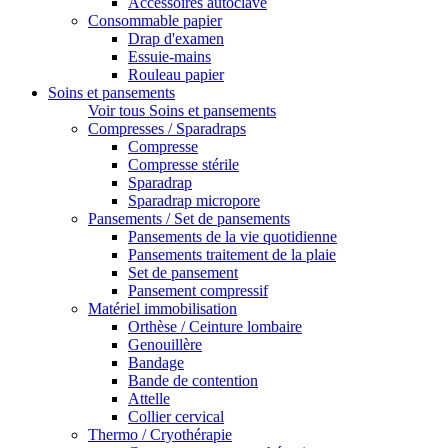
Accessoires autoclave
Consommable papier
Drap d'examen
Essuie-mains
Rouleau papier
Soins et pansements
Voir tous Soins et pansements
Compresses / Sparadraps
Compresse
Compresse stérile
Sparadrap
Sparadrap micropore
Pansements / Set de pansements
Pansements de la vie quotidienne
Pansements traitement de la plaie
Set de pansement
Pansement compressif
Matériel immobilisation
Orthèse / Ceinture lombaire
Genouillère
Bandage
Bande de contention
Attelle
Collier cervical
Thermo / Cryothérapie