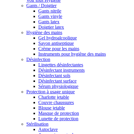
Voir tous Hygiène
Gants / Doigtier
Gants nitrile
Gants vinyle
Gants latex
Doigtier latex
Hygiène des mains
Gel hydroalcoolique
Savon antiseptique
Crème pour les mains
Instruments pour hygiène des mains
Désinfection
Lingettes désinfectantes
Désinfectant instruments
Désinfectant sols
Désinfectant surface
Sérum physiologique
Protection à usage unique
Charlotte jetable
Couvre chaussures
Blouse jetable
Masque de protection
Lunette de protection
Stérilisation
Autoclave