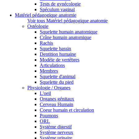
Tests de gynécologie
Spéculum vaginal
Matériel pédagogique anatomie
Voir tous Matériel pédagogique anatomie
Ostéologie
Squelette humain anatomique
Crâne humain anatomique
Rachis
Squelette bassin
Dentition humaine
Modèle de vertèbres
Articulations
Membres
Squelette d'animal
Squelette du pied
Physiologie / Organes
L'oeil
Organes génitaux
Cerveau Humain
Coeur humain et circulation
Poumons
ORL
Système digestif
Système nerveux
Système urinaire