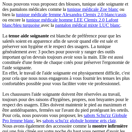
Nous pouvons vous proposez des blouses, tunique aide soignante et
des pantalons médicales comme la
tunique médicale Zoe blanc
ou
bien la
tunique médicale femme Alexandra Clemix 2.0 blanc/cassis
ou encore la
tunique médicale homme LEE Clemix 2.0 Lafont
blanc/bleu turquoise
avec la
pantalon médical mixte LUC blanc
.
La
tenue aide soignante
est blanche de préférence pour que les
saletés soient en apparence afin de savoir quand elle est sale et
préserver son hygiène et le respect des usagers. La tunique
généralement avec 3 poches pour pouvoir y ranger des outils
important qu'on devrais toujours avoir sous la main. Elle est aussi
constituée d'une fente de chaque cotés pour préserver l'ergonomie de
l'aide soignante.
En effet, le travail de l'aide soignante est physiquement difficile, c'est
pour cela que nous nous engageons à vous fournir les tenues les plus
confortables possible pour vous faciliter votre vie professionnel.
Les chaussures l'aide soignante doivent être réservées au travail,
toujours pour des raisons d'hygiènes, propres, non bruyantes pour le
respect des usagers. Elles doivent maintenir le pied au maximum et
être antidérapantes, fermées sur l'avant du pied protégeant les orteils.
Pour cela, nous pouvons vous proposer, les
sabots Schu'zz Globule
Pro femme blanc
, les
sabots schu'zz globule homme gris clair
.
Nous avons également des accessoire comme la
montre infirmière
qui une fois clipée sur votre poche du haut vous permet d'avoir les