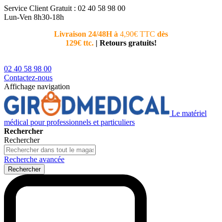
Service Client
Gratuit : 02 40 58 98 00
Lun-Ven 8h30-18h
Livraison 24/48H à
4,90€ TTC
dès
Nouvea
129€ ttc.
|
Retours gratuits!
téléphoni
conseiller
02 40 58 98 00
Contactez-nous
Affichage navigation
Le matériel
médical pour professionnels et particuliers
Rechercher
Rechercher
Recherche avancée
Rechercher