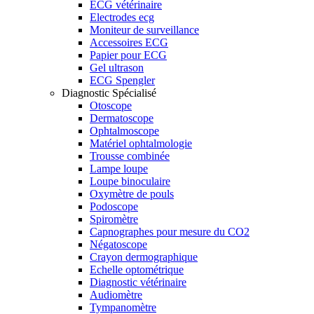
ECG vétérinaire
Electrodes ecg
Moniteur de surveillance
Accessoires ECG
Papier pour ECG
Gel ultrason
ECG Spengler
Diagnostic Spécialisé
Otoscope
Dermatoscope
Ophtalmoscope
Matériel ophtalmologie
Trousse combinée
Lampe loupe
Loupe binoculaire
Oxymètre de pouls
Podoscope
Spiromètre
Capnographes pour mesure du CO2
Négatoscope
Crayon dermographique
Echelle optométrique
Diagnostic vétérinaire
Audiomètre
Tympanomètre