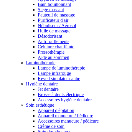
Bain bouillonnant
Siège massant
Fauteuil de massage
Purificateur d'air
Nébuliseur / Aérosol
Huile de massage
Désodorisant
Anti-ronflements
Ceinture chauffante
Pressothérapie
Aide au sommeil
Luminothérapie
Lampe de luminothérapie
Lampe infrarouge
Reveil simulateur aube
Hygiène dentaire
Jet dentaire
Brosse à dents électrique
Accessoires hygiène dentaire
Soin esthétique
Appareil d'épilation
Appareil manucure / Pédicure
Accessoires manucure / pédicure
Crème de soin
Soin des cheveux