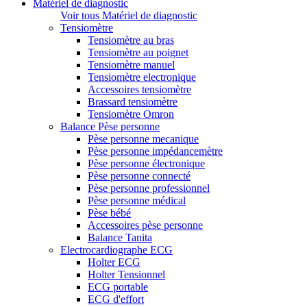
Matériel de diagnostic
Voir tous Matériel de diagnostic
Tensiomètre
Tensiomètre au bras
Tensiomètre au poignet
Tensiomètre manuel
Tensiomètre electronique
Accessoires tensiomètre
Brassard tensiomètre
Tensiomètre Omron
Balance Pèse personne
Pèse personne mecanique
Pèse personne impédancemètre
Pèse personne électronique
Pèse personne connecté
Pèse personne professionnel
Pèse personne médical
Pèse bébé
Accessoires pèse personne
Balance Tanita
Electrocardiographe ECG
Holter ECG
Holter Tensionnel
ECG portable
ECG d'effort