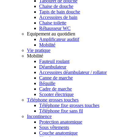
Tabouret de douche
Chaise de douche
Tapis de bain douche
Accessoires de bain
Chaise toilette
Réhausseur WC
Equipement au quotidien
Amplificateur auditif
Mobilité
Vie pratique
Mobilité
Fauteuil roulant
Déambulateur
Accessoires déambulateur / rollator
Canne de marche
Béquille
Cadre de marche
Scooter électrique
Téléphone grosses touches
Téléphone fixe grosses touches
Téléphone fixe sans fil
Incontinence
Protection anatomique
Sous vêtements
Couche anatomique