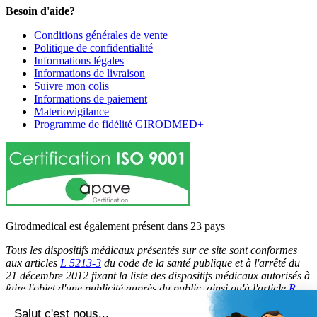
Besoin d'aide?
Conditions générales de vente
Politique de confidentialité
Informations légales
Informations de livraison
Suivre mon colis
Informations de paiement
Materiovigilance
Programme de fidélité GIRODMED+
Girodmedical est également présent dans 23 pays
Tous les dispositifs médicaux présentés sur ce site sont conformes
aux articles
L 5213-3
du code de la santé publique et à l'arrêté du
21 décembre 2012 fixant la liste des dispositifs médicaux autorisés à
faire l'objet d'une publicité auprès du public, ainsi qu'à l'article
R
5213-1
du code de la santé publique. Par conséquent, ils peuvent
Salut c'est nous...
être légalement promus et rendus accessibles au public.