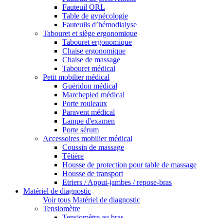
Fauteuil ORL
Table de gynécologie
Fauteuils d’hémodialyse
Tabouret et siège ergonomique
Tabouret ergonomique
Chaise ergonomique
Chaise de massage
Tabouret médical
Petit mobilier médical
Guéridon médical
Marchepied médical
Porte rouleaux
Paravent médical
Lampe d'examen
Porte sérum
Accessoires mobilier médical
Coussin de massage
Têtière
Housse de protection pour table de massage
Housse de transport
Etriers / Appui-jambes / repose-bras
Matériel de diagnostic
Voir tous Matériel de diagnostic
Tensiomètre
Tensiomètre au bras