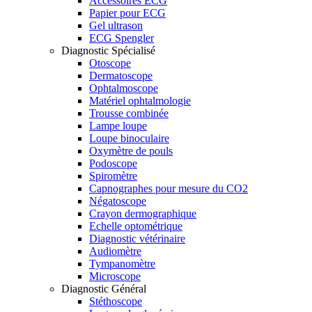
Accessoires ECG
Papier pour ECG
Gel ultrason
ECG Spengler
Diagnostic Spécialisé
Otoscope
Dermatoscope
Ophtalmoscope
Matériel ophtalmologie
Trousse combinée
Lampe loupe
Loupe binoculaire
Oxymètre de pouls
Podoscope
Spiromètre
Capnographes pour mesure du CO2
Négatoscope
Crayon dermographique
Echelle optométrique
Diagnostic vétérinaire
Audiomètre
Tympanomètre
Microscope
Diagnostic Général
Stéthoscope