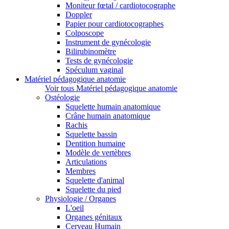
Moniteur fœtal / cardiotocographe
Doppler
Papier pour cardiotocographes
Colposcope
Instrument de gynécologie
Bilirubinomètre
Tests de gynécologie
Spéculum vaginal
Matériel pédagogique anatomie
Voir tous Matériel pédagogique anatomie
Ostéologie
Squelette humain anatomique
Crâne humain anatomique
Rachis
Squelette bassin
Dentition humaine
Modèle de vertèbres
Articulations
Membres
Squelette d'animal
Squelette du pied
Physiologie / Organes
L'oeil
Organes génitaux
Cerveau Humain