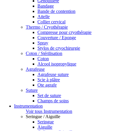
Genouillère
Bandage
Bande de contention
Attelle
Collier cervical
Thermo / Cryothérapie
Compresse pour cryothérapie
Couverture / Eponge
Spray
Stylos de cryochirurgie
Coton / Stérilisation
Coton
Alcool isopropylique
Agrafeuse
Agrafeuse suture
Scie à plâtre
Ote agrafe
Suture
Set de suture
Champs de soins
Instrumentation
Voir tous Instrumentation
Seringue / Aiguille
Seringue
Aiguille