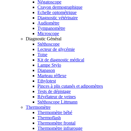
Négatoscope
Crayon dermographique
Echelle optométrique
Diagnostic vétérinaire
Audiomètre
Tympanomètre
Microscope
Diagnostic Général
Stéthoscope
Lecteur de glycémie
Toise
Kit de diagnostic médical
Lampe Stylo
Diapason
Marteau réflexe
Ethylotest
Pinces à plis cutanés et adipomètres
Tests de dépistage
Révélateur de veines
Stéthoscope Littmann
Thermomètre
Thermomètre bébé
Thermoflash
Thermomètre frontal
Thermomètre infrarouge