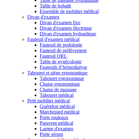
Table de massage hydraulique
Table de bobath
Ensemble de mobilier médical
Divan d'examen
Divan d'examen fixe
Divan d'examen électrique
Divan d'examen hydraulique
Fauteuil d'examen médical
Fauteuil de podologie
Fauteuil de prélèvement
Fauteuil ORL
Table de gynécologie
Fauteuils d’hémodialyse
Tabouret et siège ergonomique
Tabouret ergonomique
Chaise ergonomique
Chaise de massage
Tabouret médical
Petit mobilier médical
Guéridon médical
Marchepied médical
Porte rouleaux
Paravent médical
Lampe d'examen
Porte sérum