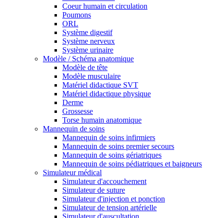
Coeur humain et circulation
Poumons
ORL
Système digestif
Système nerveux
Système urinaire
Modèle / Schéma anatomique
Modèle de tête
Modèle musculaire
Matériel didactique SVT
Matériel didactique physique
Derme
Grossesse
Torse humain anatomique
Mannequin de soins
Mannequin de soins infirmiers
Mannequin de soins premier secours
Mannequin de soins gériatriques
Mannequin de soins pédiatriques et baigneurs
Simulateur médical
Simulateur d'accouchement
Simulateur de suture
Simulateur d'injection et ponction
Simulateur de tension artérielle
Simulateur d'auscultation