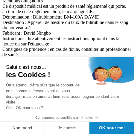
Mentions obligatoires :
Ce dispositif médical est un produit de santé réglementé qui porte,
au titre de cette règlementation, le marquage CE.
Dénomination :
Bilirubinomètre BM-100A DAVID
Destination :
Appareil de mesure du taux de bilirubine dans le sang
du nouveau-né
Fabricant :
David Ningbo
Instructions :
lire attentivement les instructions figurant dans la
notice ou sur l'étiquetage
Consignes de prudence :
en cas de doute, consulter un professionnel
de santé
Classe :
2a
Date de mise à jour de cette fiche :
17/07/2026
Salut c'est nous...
les Cookies !
Nous avons trouvé d'autres produits que vous pourriez aimer !
On a attendu d'être sûrs que le contenu de
ce site vous intéresse avant de vous
déranger, mais on aimerait bien vous accompagner pendant votre
Nos avantages clients
visite...
Conseil avant vente
C'est OK pour vous ?
Meilleurs prix du web
Expedition sous 24/48h
Consentements certifiés par
Des
milliers de références de marque au meilleur prix.
Non merci
Je choisis
OK pour moi
Satisfaction client Girodmedical