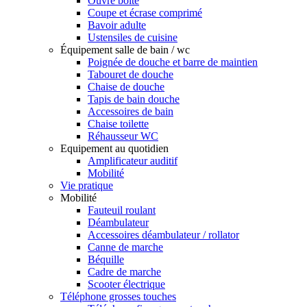
Ouvre boîte
Coupe et écrase comprimé
Bavoir adulte
Ustensiles de cuisine
Équipement salle de bain / wc
Poignée de douche et barre de maintien
Tabouret de douche
Chaise de douche
Tapis de bain douche
Accessoires de bain
Chaise toilette
Réhausseur WC
Equipement au quotidien
Amplificateur auditif
Mobilité
Vie pratique
Mobilité
Fauteuil roulant
Déambulateur
Accessoires déambulateur / rollator
Canne de marche
Béquille
Cadre de marche
Scooter électrique
Téléphone grosses touches