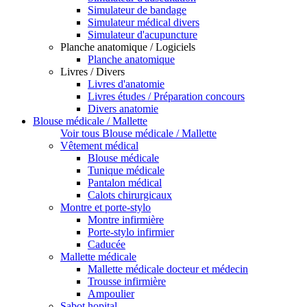
Simulateur de bandage
Simulateur médical divers
Simulateur d'acupuncture
Planche anatomique / Logiciels
Planche anatomique
Livres / Divers
Livres d'anatomie
Livres études / Préparation concours
Divers anatomie
Blouse médicale / Mallette
Voir tous Blouse médicale / Mallette
Vêtement médical
Blouse médicale
Tunique médicale
Pantalon médical
Calots chirurgicaux
Montre et porte-stylo
Montre infirmière
Porte-stylo infirmier
Caducée
Mallette médicale
Mallette médicale docteur et médecin
Trousse infirmière
Ampoulier
Sabot hopital