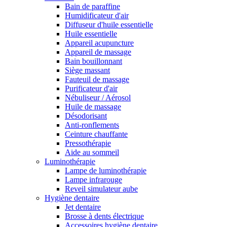
Bain de paraffine
Humidificateur d'air
Diffuseur d'huile essentielle
Huile essentielle
Appareil acupuncture
Appareil de massage
Bain bouillonnant
Siège massant
Fauteuil de massage
Purificateur d'air
Nébuliseur / Aérosol
Huile de massage
Désodorisant
Anti-ronflements
Ceinture chauffante
Pressothérapie
Aide au sommeil
Luminothérapie
Lampe de luminothérapie
Lampe infrarouge
Reveil simulateur aube
Hygiène dentaire
Jet dentaire
Brosse à dents électrique
Accessoires hygiène dentaire