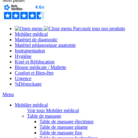
Mon panier
Parcourir tous nos produits
Mobilier médical
Matériel de diagnostic
Matériel pédagogique anatomie
Instrumentation
Hygiène
Kiné et Rééducation
Blouse médicale / Mallette
Confort et Bien-être
Urgence
%
Déstockage
Menu
Mobilier médical
Voir tous Mobilier médical
Table de massage
Table de massage électrique
Table de massage pliante
Table de massage fixe