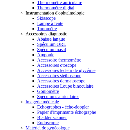
Thermomètre auriculaire
Thermomètre digital
Instrumentation d'ophtalmologie
Skiascope
Lampe à fente
Tonomètre
Accessoires diagnostic
Abaisse langue
Spéculum ORL
Spéculum nasal
Ampoule
Accessoire thermomètre
Accessoires otoscope
Accessoires lecteur de glycémie
Accessoires stéthoscope
Accessoires dermatoscope
Accessoires Loupe binoculaire
Goniomètre
Speculums auriculaires
Imagerie médicale
Echographes - écho-doppler
Papier d'imprimante échographe
Bladder scanner
Endoscopie
Matériel de gynécologie