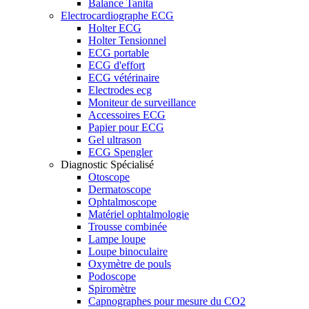
Balance Tanita
Electrocardiographe ECG
Holter ECG
Holter Tensionnel
ECG portable
ECG d'effort
ECG vétérinaire
Electrodes ecg
Moniteur de surveillance
Accessoires ECG
Papier pour ECG
Gel ultrason
ECG Spengler
Diagnostic Spécialisé
Otoscope
Dermatoscope
Ophtalmoscope
Matériel ophtalmologie
Trousse combinée
Lampe loupe
Loupe binoculaire
Oxymètre de pouls
Podoscope
Spiromètre
Capnographes pour mesure du CO2