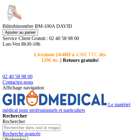
Bilirubinomètre BM-100A DAVID
Ajouter au panier
Service Client
Gratuit : 02 40 58 98 00
Lun-Ven 8h30-18h
Livraison 24/48H à
4,90€ TTC
dès
Nouvea
129€ ttc.
|
Retours gratuits!
téléphoni
conseiller
02 40 58 98 00
Contactez-nous
Affichage navigation
Le matériel
médical pour professionnels et particuliers
Rechercher
Rechercher
Recherche avancée
Rechercher