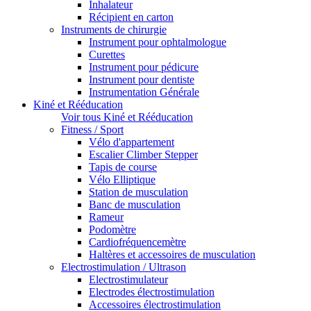
Inhalateur
Récipient en carton
Instruments de chirurgie
Instrument pour ophtalmologue
Curettes
Instrument pour pédicure
Instrument pour dentiste
Instrumentation Générale
Kiné et Rééducation
Voir tous Kiné et Rééducation
Fitness / Sport
Vélo d'appartement
Escalier Climber Stepper
Tapis de course
Vélo Elliptique
Station de musculation
Banc de musculation
Rameur
Podomètre
Cardiofréquencemètre
Haltères et accessoires de musculation
Electrostimulation / Ultrason
Electrostimulateur
Electrodes électrostimulation
Accessoires électrostimulation