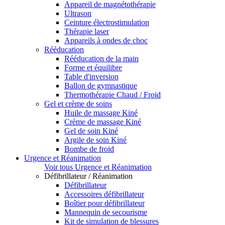
Appareil de magnétothérapie
Ultrason
Ceinture électrostimulation
Thérapie laser
Appareils à ondes de choc
Rééducation
Rééducation de la main
Forme et équilibre
Table d'inversion
Ballon de gymnastique
Thermothérapie Chaud / Froid
Gel et crème de soins
Huile de massage Kiné
Crème de massage Kiné
Gel de soin Kiné
Argile de soin Kiné
Bombe de froid
Urgence et Réanimation
Voir tous Urgence et Réanimation
Défibrillateur / Réanimation
Défibrillateur
Accessoires défibrillateur
Boîtier pour défibrillateur
Mannequin de secourisme
Kit de simulation de blessures