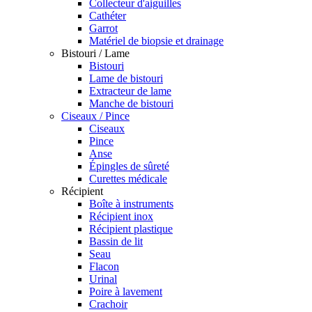
Collecteur d'aiguilles
Cathéter
Garrot
Matériel de biopsie et drainage
Bistouri / Lame
Bistouri
Lame de bistouri
Extracteur de lame
Manche de bistouri
Ciseaux / Pince
Ciseaux
Pince
Anse
Épingles de sûreté
Curettes médicale
Récipient
Boîte à instruments
Récipient inox
Récipient plastique
Bassin de lit
Seau
Flacon
Urinal
Poire à lavement
Crachoir