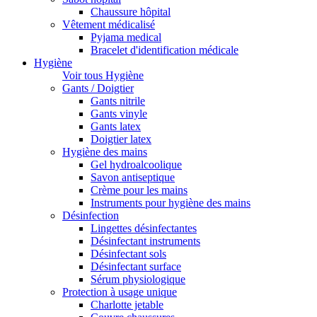
Chaussure hôpital
Vêtement médicalisé
Pyjama medical
Bracelet d'identification médicale
Hygiène
Voir tous Hygiène
Gants / Doigtier
Gants nitrile
Gants vinyle
Gants latex
Doigtier latex
Hygiène des mains
Gel hydroalcoolique
Savon antiseptique
Crème pour les mains
Instruments pour hygiène des mains
Désinfection
Lingettes désinfectantes
Désinfectant instruments
Désinfectant sols
Désinfectant surface
Sérum physiologique
Protection à usage unique
Charlotte jetable