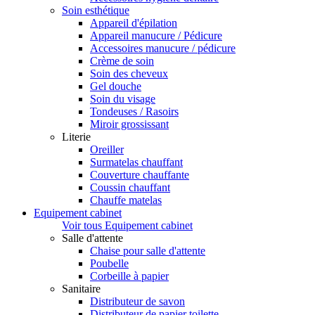
Soin esthétique
Appareil d'épilation
Appareil manucure / Pédicure
Accessoires manucure / pédicure
Crème de soin
Soin des cheveux
Gel douche
Soin du visage
Tondeuses / Rasoirs
Miroir grossissant
Literie
Oreiller
Surmatelas chauffant
Couverture chauffante
Coussin chauffant
Chauffe matelas
Equipement cabinet
Voir tous Equipement cabinet
Salle d'attente
Chaise pour salle d'attente
Poubelle
Corbeille à papier
Sanitaire
Distributeur de savon
Distributeur de papier toilette