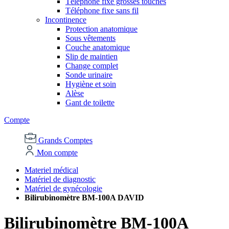
Téléphone fixe grosses touches
Téléphone fixe sans fil
Incontinence
Protection anatomique
Sous vêtements
Couche anatomique
Slip de maintien
Change complet
Sonde urinaire
Hygiène et soin
Alèse
Gant de toilette
Compte
Grands Comptes
Mon compte
Materiel médical
Matériel de diagnostic
Matériel de gynécologie
Bilirubinomètre BM-100A DAVID
Bilirubinomètre BM-100A