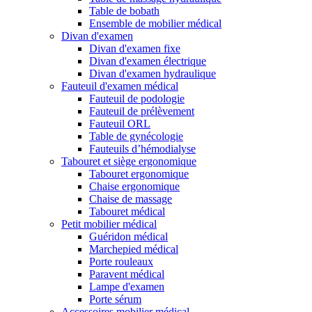
Table de bobath
Ensemble de mobilier médical
Divan d'examen
Divan d'examen fixe
Divan d'examen électrique
Divan d'examen hydraulique
Fauteuil d'examen médical
Fauteuil de podologie
Fauteuil de prélèvement
Fauteuil ORL
Table de gynécologie
Fauteuils d’hémodialyse
Tabouret et siège ergonomique
Tabouret ergonomique
Chaise ergonomique
Chaise de massage
Tabouret médical
Petit mobilier médical
Guéridon médical
Marchepied médical
Porte rouleaux
Paravent médical
Lampe d'examen
Porte sérum
Accessoires mobilier médical