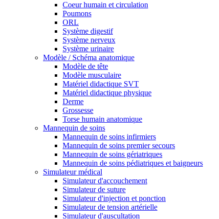
Coeur humain et circulation
Poumons
ORL
Système digestif
Système nerveux
Système urinaire
Modèle / Schéma anatomique
Modèle de tête
Modèle musculaire
Matériel didactique SVT
Matériel didactique physique
Derme
Grossesse
Torse humain anatomique
Mannequin de soins
Mannequin de soins infirmiers
Mannequin de soins premier secours
Mannequin de soins gériatriques
Mannequin de soins pédiatriques et baigneurs
Simulateur médical
Simulateur d'accouchement
Simulateur de suture
Simulateur d'injection et ponction
Simulateur de tension artérielle
Simulateur d'auscultation