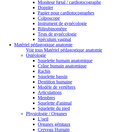
Moniteur fœtal / cardiotocographe
Doppler
Papier pour cardiotocographes
Colposcope
Instrument de gynécologie
Bilirubinomètre
Tests de gynécologie
Spéculum vaginal
Matériel pédagogique anatomie
Voir tous Matériel pédagogique anatomie
Ostéologie
Squelette humain anatomique
Crâne humain anatomique
Rachis
Squelette bassin
Dentition humaine
Modèle de vertèbres
Articulations
Membres
Squelette d'animal
Squelette du pied
Physiologie / Organes
L'oeil
Organes génitaux
Cerveau Humain