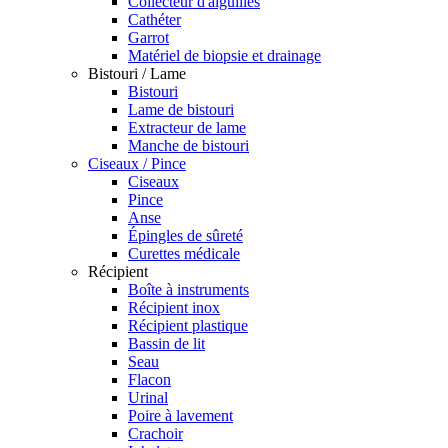
Collecteur d'aiguilles
Cathéter
Garrot
Matériel de biopsie et drainage
Bistouri / Lame
Bistouri
Lame de bistouri
Extracteur de lame
Manche de bistouri
Ciseaux / Pince
Ciseaux
Pince
Anse
Épingles de sûreté
Curettes médicale
Récipient
Boîte à instruments
Récipient inox
Récipient plastique
Bassin de lit
Seau
Flacon
Urinal
Poire à lavement
Crachoir