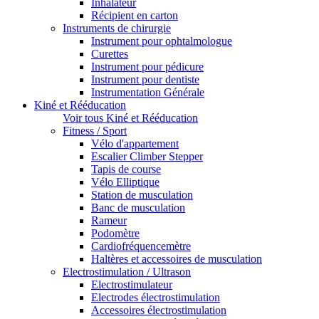
Inhalateur
Récipient en carton
Instruments de chirurgie
Instrument pour ophtalmologue
Curettes
Instrument pour pédicure
Instrument pour dentiste
Instrumentation Générale
Kiné et Rééducation
Voir tous Kiné et Rééducation
Fitness / Sport
Vélo d'appartement
Escalier Climber Stepper
Tapis de course
Vélo Elliptique
Station de musculation
Banc de musculation
Rameur
Podomètre
Cardiofréquencemètre
Haltères et accessoires de musculation
Electrostimulation / Ultrason
Electrostimulateur
Electrodes électrostimulation
Accessoires électrostimulation