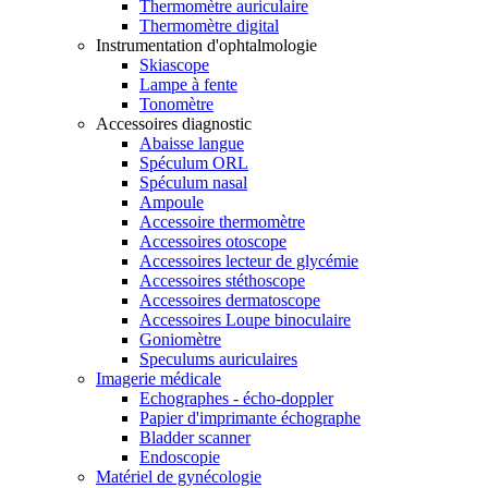
Thermomètre auriculaire
Thermomètre digital
Instrumentation d'ophtalmologie
Skiascope
Lampe à fente
Tonomètre
Accessoires diagnostic
Abaisse langue
Spéculum ORL
Spéculum nasal
Ampoule
Accessoire thermomètre
Accessoires otoscope
Accessoires lecteur de glycémie
Accessoires stéthoscope
Accessoires dermatoscope
Accessoires Loupe binoculaire
Goniomètre
Speculums auriculaires
Imagerie médicale
Echographes - écho-doppler
Papier d'imprimante échographe
Bladder scanner
Endoscopie
Matériel de gynécologie