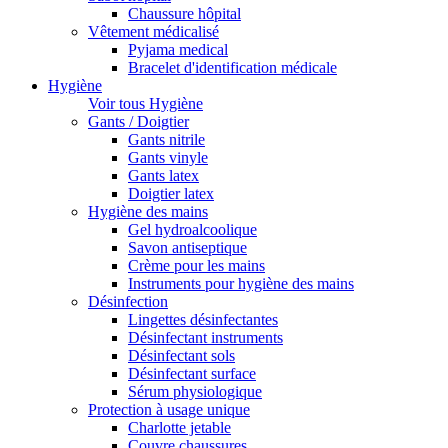
Chaussure hôpital
Vêtement médicalisé
Pyjama medical
Bracelet d'identification médicale
Hygiène
Voir tous Hygiène
Gants / Doigtier
Gants nitrile
Gants vinyle
Gants latex
Doigtier latex
Hygiène des mains
Gel hydroalcoolique
Savon antiseptique
Crème pour les mains
Instruments pour hygiène des mains
Désinfection
Lingettes désinfectantes
Désinfectant instruments
Désinfectant sols
Désinfectant surface
Sérum physiologique
Protection à usage unique
Charlotte jetable
Couvre chaussures