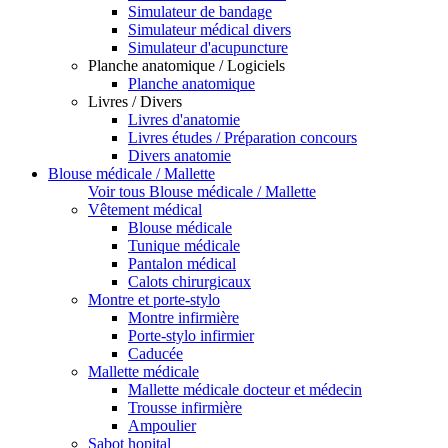
Simulateur de bandage
Simulateur médical divers
Simulateur d'acupuncture
Planche anatomique / Logiciels
Planche anatomique
Livres / Divers
Livres d'anatomie
Livres études / Préparation concours
Divers anatomie
Blouse médicale / Mallette
Voir tous Blouse médicale / Mallette
Vêtement médical
Blouse médicale
Tunique médicale
Pantalon médical
Calots chirurgicaux
Montre et porte-stylo
Montre infirmière
Porte-stylo infirmier
Caducée
Mallette médicale
Mallette médicale docteur et médecin
Trousse infirmière
Ampoulier
Sabot hopital