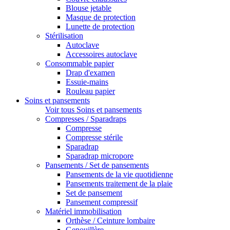
Blouse jetable
Masque de protection
Lunette de protection
Stérilisation
Autoclave
Accessoires autoclave
Consommable papier
Drap d'examen
Essuie-mains
Rouleau papier
Soins et pansements
Voir tous Soins et pansements
Compresses / Sparadraps
Compresse
Compresse stérile
Sparadrap
Sparadrap micropore
Pansements / Set de pansements
Pansements de la vie quotidienne
Pansements traitement de la plaie
Set de pansement
Pansement compressif
Matériel immobilisation
Orthèse / Ceinture lombaire
Genouillère