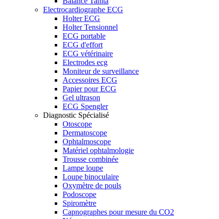
Balance Tanita
Electrocardiographe ECG
Holter ECG
Holter Tensionnel
ECG portable
ECG d'effort
ECG vétérinaire
Electrodes ecg
Moniteur de surveillance
Accessoires ECG
Papier pour ECG
Gel ultrason
ECG Spengler
Diagnostic Spécialisé
Otoscope
Dermatoscope
Ophtalmoscope
Matériel ophtalmologie
Trousse combinée
Lampe loupe
Loupe binoculaire
Oxymètre de pouls
Podoscope
Spiromètre
Capnographes pour mesure du CO2