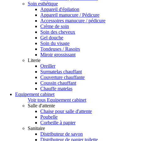
Soin esthétique
Appareil d'épilation
Appareil manucure / Pédicure
Accessoires manucure / pédicure
Crème de soin
Soin des cheveux
Gel douche
Soin du visage
Tondeuses / Rasoirs
Miroir grossissant
Literie
Oreiller
Surmatelas chauffant
Couverture chauffante
Coussin chauffant
Chauffe matelas
Equipement cabinet
Voir tous Equipement cabinet
Salle d'attente
Chaise pour salle d'attente
Poubelle
Corbeille à papier
Sanitaire
Distributeur de savon
Distributeur de papier toilette