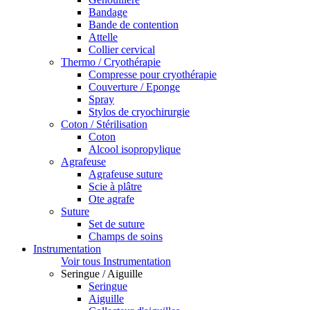
Bandage
Bande de contention
Attelle
Collier cervical
Thermo / Cryothérapie
Compresse pour cryothérapie
Couverture / Eponge
Spray
Stylos de cryochirurgie
Coton / Stérilisation
Coton
Alcool isopropylique
Agrafeuse
Agrafeuse suture
Scie à plâtre
Ote agrafe
Suture
Set de suture
Champs de soins
Instrumentation
Voir tous Instrumentation
Seringue / Aiguille
Seringue
Aiguille