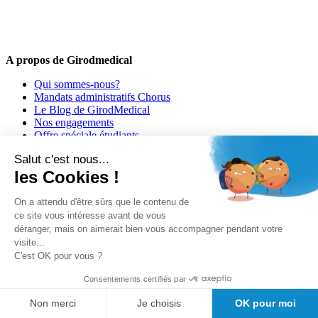
médical !
Offres promotionnelles, nouveautés, dernières tendances : soyez les
premiers informés !
A propos de Girodmedical
Qui sommes-nous?
Mandats administratifs Chorus
Le Blog de GirodMedical
Nos engagements
Offre spéciale étudiants
Demande de devis
Salut c'est nous...
Bon de commande PDF
les Cookies !
Découvrez Doctolib pour les médecins
Découvrez Doctolib : le logiciel kiné
On a attendu d'être sûrs que le contenu de
ce site vous intéresse avant de vous
déranger, mais on aimerait bien vous accompagner pendant votre
visite...
C'est OK pour vous ?
Consentements certifiés par
Non merci
Je choisis
OK pour moi
Besoin d'aide?