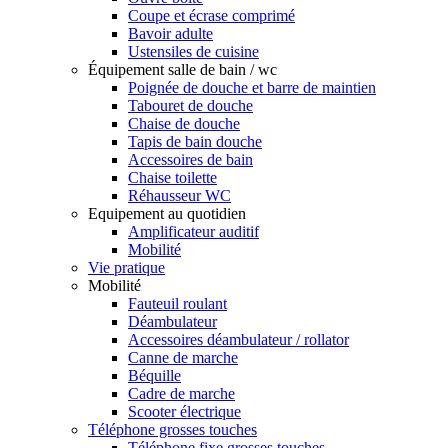
Coupe et écrase comprimé
Bavoir adulte
Ustensiles de cuisine
Équipement salle de bain / wc
Poignée de douche et barre de maintien
Tabouret de douche
Chaise de douche
Tapis de bain douche
Accessoires de bain
Chaise toilette
Réhausseur WC
Equipement au quotidien
Amplificateur auditif
Mobilité
Vie pratique
Mobilité
Fauteuil roulant
Déambulateur
Accessoires déambulateur / rollator
Canne de marche
Béquille
Cadre de marche
Scooter électrique
Téléphone grosses touches
Téléphone fixe grosses touches