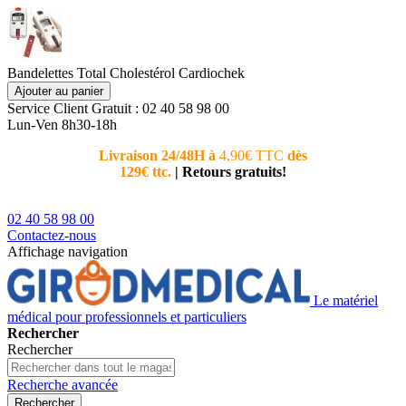
Bandelettes Total Cholestérol Cardiochek
Ajouter au panier
Service Client
Gratuit : 02 40 58 98 00
Lun-Ven 8h30-18h
Livraison 24/48H à
4,90€ TTC
dès
Nouvea
129€ ttc.
|
Retours gratuits!
téléphoni
conseiller
02 40 58 98 00
Contactez-nous
Affichage navigation
Le matériel
médical pour professionnels et particuliers
Rechercher
Rechercher
Recherche avancée
Rechercher