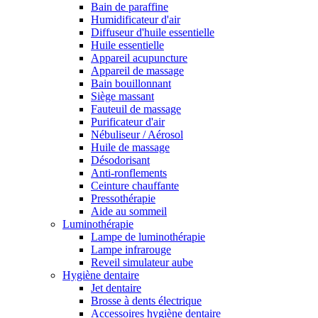
Bain de paraffine
Humidificateur d'air
Diffuseur d'huile essentielle
Huile essentielle
Appareil acupuncture
Appareil de massage
Bain bouillonnant
Siège massant
Fauteuil de massage
Purificateur d'air
Nébuliseur / Aérosol
Huile de massage
Désodorisant
Anti-ronflements
Ceinture chauffante
Pressothérapie
Aide au sommeil
Luminothérapie
Lampe de luminothérapie
Lampe infrarouge
Reveil simulateur aube
Hygiène dentaire
Jet dentaire
Brosse à dents électrique
Accessoires hygiène dentaire