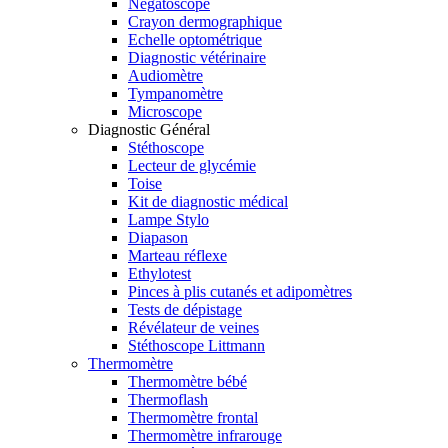
Négatoscope
Crayon dermographique
Echelle optométrique
Diagnostic vétérinaire
Audiomètre
Tympanomètre
Microscope
Diagnostic Général
Stéthoscope
Lecteur de glycémie
Toise
Kit de diagnostic médical
Lampe Stylo
Diapason
Marteau réflexe
Ethylotest
Pinces à plis cutanés et adipomètres
Tests de dépistage
Révélateur de veines
Stéthoscope Littmann
Thermomètre
Thermomètre bébé
Thermoflash
Thermomètre frontal
Thermomètre infrarouge