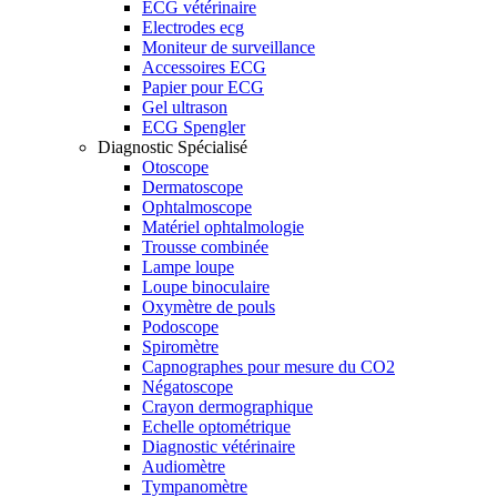
ECG vétérinaire
Electrodes ecg
Moniteur de surveillance
Accessoires ECG
Papier pour ECG
Gel ultrason
ECG Spengler
Diagnostic Spécialisé
Otoscope
Dermatoscope
Ophtalmoscope
Matériel ophtalmologie
Trousse combinée
Lampe loupe
Loupe binoculaire
Oxymètre de pouls
Podoscope
Spiromètre
Capnographes pour mesure du CO2
Négatoscope
Crayon dermographique
Echelle optométrique
Diagnostic vétérinaire
Audiomètre
Tympanomètre