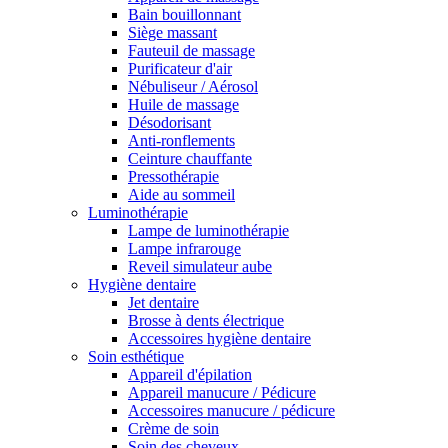
Bain bouillonnant
Siège massant
Fauteuil de massage
Purificateur d'air
Nébuliseur / Aérosol
Huile de massage
Désodorisant
Anti-ronflements
Ceinture chauffante
Pressothérapie
Aide au sommeil
Luminothérapie
Lampe de luminothérapie
Lampe infrarouge
Reveil simulateur aube
Hygiène dentaire
Jet dentaire
Brosse à dents électrique
Accessoires hygiène dentaire
Soin esthétique
Appareil d'épilation
Appareil manucure / Pédicure
Accessoires manucure / pédicure
Crème de soin
Soin des cheveux