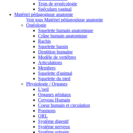
Tests de gynécologie
Spéculum vaginal
Matériel pédagogique anatomie
Voir tous Matériel pédagogique anatomie
Ostéologie
Squelette humain anatomique
Crâne humain anatomique
Rachis
Squelette bassin
Dentition humaine
Modèle de vertèbres
Articulations
Membres
Squelette d'animal
Squelette du pied
Physiologie / Organes
L'oeil
Organes génitaux
Cerveau Humain
Coeur humain et circulation
Poumons
ORL
Système digestif
Système nerveux
Système urinaire