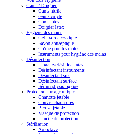
Voir tous Hygiène
Gants / Doigtier
Gants nitrile
Gants vinyle
Gants latex
Doigtier latex
Hygiène des mains
Gel hydroalcoolique
Savon antiseptique
Crème pour les mains
Instruments pour hygiène des mains
Désinfection
Lingettes désinfectantes
Désinfectant instruments
Désinfectant sols
Désinfectant surface
Sérum physiologique
Protection à usage unique
Charlotte jetable
Couvre chaussures
Blouse jetable
Masque de protection
Lunette de protection
Stérilisation
Autoclave