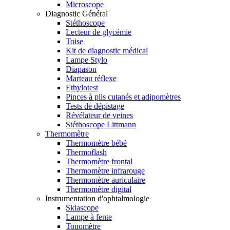
Microscope
Diagnostic Général
Stéthoscope
Lecteur de glycémie
Toise
Kit de diagnostic médical
Lampe Stylo
Diapason
Marteau réflexe
Ethylotest
Pinces à plis cutanés et adipomètres
Tests de dépistage
Révélateur de veines
Stéthoscope Littmann
Thermomètre
Thermomètre bébé
Thermoflash
Thermomètre frontal
Thermomètre infrarouge
Thermomètre auriculaire
Thermomètre digital
Instrumentation d'ophtalmologie
Skiascope
Lampe à fente
Tonomètre