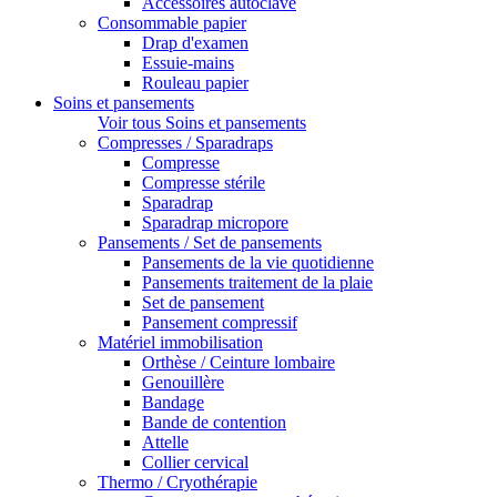
Accessoires autoclave
Consommable papier
Drap d'examen
Essuie-mains
Rouleau papier
Soins et pansements
Voir tous Soins et pansements
Compresses / Sparadraps
Compresse
Compresse stérile
Sparadrap
Sparadrap micropore
Pansements / Set de pansements
Pansements de la vie quotidienne
Pansements traitement de la plaie
Set de pansement
Pansement compressif
Matériel immobilisation
Orthèse / Ceinture lombaire
Genouillère
Bandage
Bande de contention
Attelle
Collier cervical
Thermo / Cryothérapie