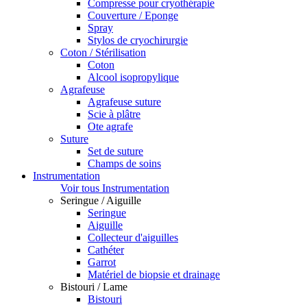
Compresse pour cryothérapie
Couverture / Eponge
Spray
Stylos de cryochirurgie
Coton / Stérilisation
Coton
Alcool isopropylique
Agrafeuse
Agrafeuse suture
Scie à plâtre
Ote agrafe
Suture
Set de suture
Champs de soins
Instrumentation
Voir tous Instrumentation
Seringue / Aiguille
Seringue
Aiguille
Collecteur d'aiguilles
Cathéter
Garrot
Matériel de biopsie et drainage
Bistouri / Lame
Bistouri