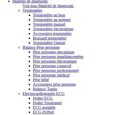
Matériel de diagnostic
Voir tous Matériel de diagnostic
Tensiomètre
Tensiomètre au bras
Tensiomètre au poignet
Tensiomètre manuel
Tensiomètre electronique
Accessoires tensiomètre
Brassard tensiomètre
Tensiomètre Omron
Balance Pèse personne
Pèse personne mecanique
Pèse personne impédancemètre
Pèse personne électronique
Pèse personne connecté
Pèse personne professionnel
Pèse personne médical
Pèse bébé
Accessoires pèse personne
Balance Tanita
Electrocardiographe ECG
Holter ECG
Holter Tensionnel
ECG portable
ECG d'effort