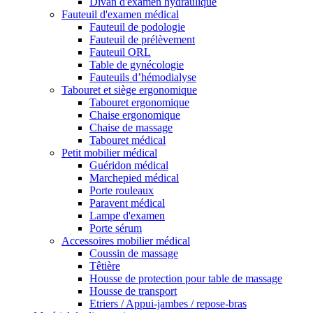
Divan d'examen hydraulique
Fauteuil d'examen médical
Fauteuil de podologie
Fauteuil de prélèvement
Fauteuil ORL
Table de gynécologie
Fauteuils d’hémodialyse
Tabouret et siège ergonomique
Tabouret ergonomique
Chaise ergonomique
Chaise de massage
Tabouret médical
Petit mobilier médical
Guéridon médical
Marchepied médical
Porte rouleaux
Paravent médical
Lampe d'examen
Porte sérum
Accessoires mobilier médical
Coussin de massage
Têtière
Housse de protection pour table de massage
Housse de transport
Etriers / Appui-jambes / repose-bras