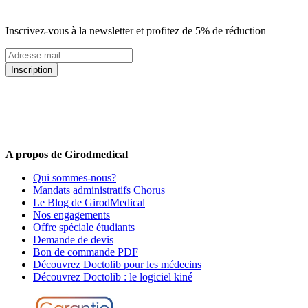
Inscrivez-vous à la newsletter et profitez de 5% de réduction
Inscription
5% de remise valable sur votre prochaine commande de matériel
médical !
Offres promotionnelles, nouveautés, dernières tendances : soyez les
premiers informés !
A propos de Girodmedical
Qui sommes-nous?
Mandats administratifs Chorus
Le Blog de GirodMedical
Nos engagements
Offre spéciale étudiants
Demande de devis
Bon de commande PDF
Découvrez Doctolib pour les médecins
Découvrez Doctolib : le logiciel kiné