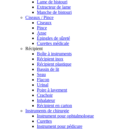
Lame de bistouri
Extracteur de lame
Manche de bistouri
Ciseaux / Pince
Ciseaux
Pince
Anse
Épingles de sûreté
Curettes médicale
Récipient
Boîte à instruments
Récipient inox
Récipient plastique
Bassin de lit
Seau
Flacon
Urinal
Poire à lavement
Crachoir
Inhalateur
Récipient en carton
Instruments de chirurgie
Instrument pour ophtalmologue
Curettes
Instrument pour pédicure