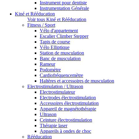
Instrument pour dentiste
Instrumentation Générale
Kiné et Rééducation
Voir tous Kiné et Rééducation
Fitness / Sport
Vélo d'appartement
Escalier Climber Stepper
Tapis de course
Vélo Elliptique
Station de musculation
Banc de musculation
Rameur
Podomètre
Cardiofréquencemètre
Haltères et accessoires de musculation
Electrostimulation / Ultrason
Electrostimulateur
Electrodes électrostimulation
Accessoires électrostimulation
Appareil de magnétothérapie
Ultrason
Ceinture électrostimulation
Thérapie laser
Appareils à ondes de choc
Rééducation