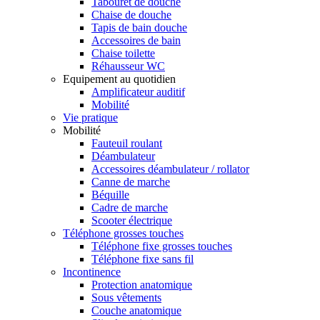
Tabouret de douche
Chaise de douche
Tapis de bain douche
Accessoires de bain
Chaise toilette
Réhausseur WC
Equipement au quotidien
Amplificateur auditif
Mobilité
Vie pratique
Mobilité
Fauteuil roulant
Déambulateur
Accessoires déambulateur / rollator
Canne de marche
Béquille
Cadre de marche
Scooter électrique
Téléphone grosses touches
Téléphone fixe grosses touches
Téléphone fixe sans fil
Incontinence
Protection anatomique
Sous vêtements
Couche anatomique