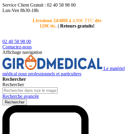
Service Client
Gratuit : 02 40 58 98 00
Lun-Ven 8h30-18h
Livraison 24/48H à
4,90€ TTC
dès
Nouvea
129€ ttc.
|
Retours gratuits!
téléphoni
conseiller
02 40 58 98 00
Contactez-nous
Affichage navigation
Le matériel
médical pour professionnels et particuliers
Rechercher
Rechercher
Recherche avancée
Rechercher