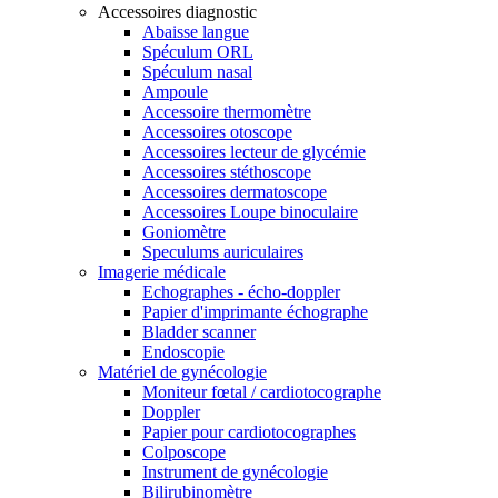
Accessoires diagnostic
Abaisse langue
Spéculum ORL
Spéculum nasal
Ampoule
Accessoire thermomètre
Accessoires otoscope
Accessoires lecteur de glycémie
Accessoires stéthoscope
Accessoires dermatoscope
Accessoires Loupe binoculaire
Goniomètre
Speculums auriculaires
Imagerie médicale
Echographes - écho-doppler
Papier d'imprimante échographe
Bladder scanner
Endoscopie
Matériel de gynécologie
Moniteur fœtal / cardiotocographe
Doppler
Papier pour cardiotocographes
Colposcope
Instrument de gynécologie
Bilirubinomètre