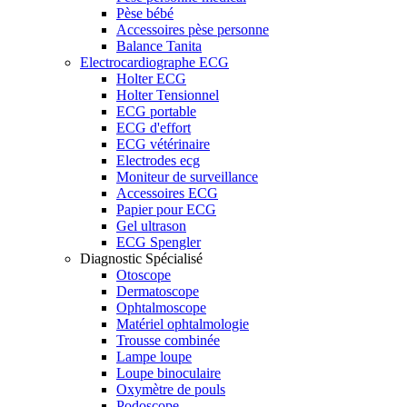
Pèse bébé
Accessoires pèse personne
Balance Tanita
Electrocardiographe ECG
Holter ECG
Holter Tensionnel
ECG portable
ECG d'effort
ECG vétérinaire
Electrodes ecg
Moniteur de surveillance
Accessoires ECG
Papier pour ECG
Gel ultrason
ECG Spengler
Diagnostic Spécialisé
Otoscope
Dermatoscope
Ophtalmoscope
Matériel ophtalmologie
Trousse combinée
Lampe loupe
Loupe binoculaire
Oxymètre de pouls
Podoscope