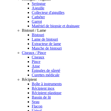
Seringue
Aiguille
Collecteur d'aiguilles
Cathéter
Garrot
Matériel de biopsie et drainage
Bistouri / Lame
Bistouri
Lame de bistouri
Extracteur de lame
Manche de bistouri
Ciseaux / Pince
Ciseaux
Pince
Anse
Épingles de sûreté
Curettes médicale
Récipient
Boîte à instruments
Récipient inox
Récipient plastique
Bassin de lit
Seau
Flacon
Urinal