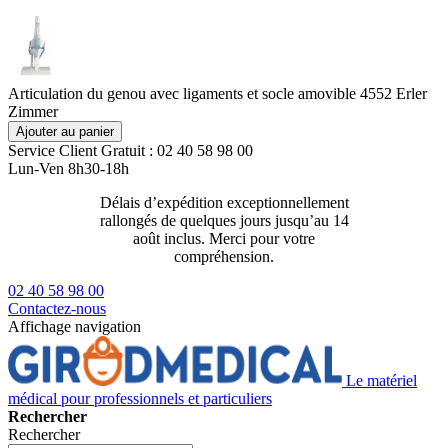
Articulation du genou avec ligaments et socle amovible 4552 Erler
Zimmer
Ajouter au panier
Service Client
Gratuit : 02 40 58 98 00
Lun-Ven 8h30-18h
Délais d’expédition exceptionnellement
Livraison 2
rallongés de quelques jours jusqu’au 14
129€ ttc
août inclus. Merci pour votre
compréhension.
02 40 58 98 00
Contactez-nous
Affichage navigation
Le matériel
médical pour professionnels et particuliers
Rechercher
Rechercher