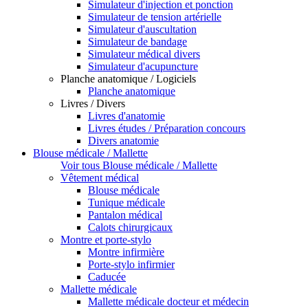
Simulateur d'injection et ponction
Simulateur de tension artérielle
Simulateur d'auscultation
Simulateur de bandage
Simulateur médical divers
Simulateur d'acupuncture
Planche anatomique / Logiciels
Planche anatomique
Livres / Divers
Livres d'anatomie
Livres études / Préparation concours
Divers anatomie
Blouse médicale / Mallette
Voir tous Blouse médicale / Mallette
Vêtement médical
Blouse médicale
Tunique médicale
Pantalon médical
Calots chirurgicaux
Montre et porte-stylo
Montre infirmière
Porte-stylo infirmier
Caducée
Mallette médicale
Mallette médicale docteur et médecin