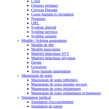
L'oeil
Organes génitaux
Cerveau Humain
Coeur humain et circulation
Poumons
ORL
Système digestif
Système nerveux
Système urinaire
Modèle / Schéma anatomique
Modèle de tête
Modèle musculaire
Matériel didactique SVT
Matériel didactique physique
Derme
Grossesse
Torse humain anatomique
Mannequin de soins
Mannequin de soins infirmiers
Mannequin de soins premier secours
Mannequin de soins gériatriques
Mannequin de soins pédiatriques et baigneurs
Simulateur médical
Simulateur d'accouchement
Simulateur de suture