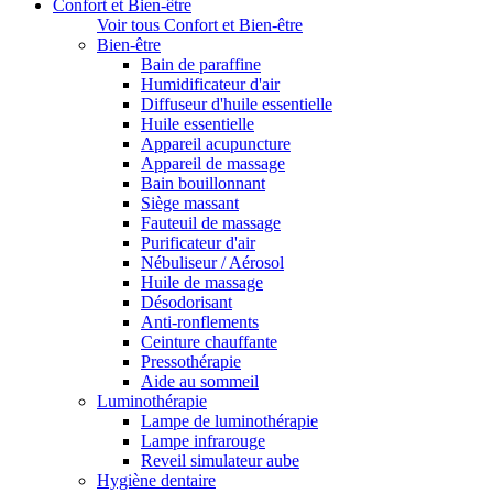
Confort et Bien-être
Voir tous Confort et Bien-être
Bien-être
Bain de paraffine
Humidificateur d'air
Diffuseur d'huile essentielle
Huile essentielle
Appareil acupuncture
Appareil de massage
Bain bouillonnant
Siège massant
Fauteuil de massage
Purificateur d'air
Nébuliseur / Aérosol
Huile de massage
Désodorisant
Anti-ronflements
Ceinture chauffante
Pressothérapie
Aide au sommeil
Luminothérapie
Lampe de luminothérapie
Lampe infrarouge
Reveil simulateur aube
Hygiène dentaire