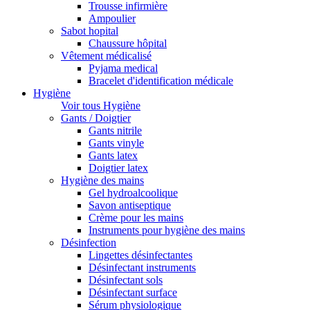
Trousse infirmière
Ampoulier
Sabot hopital
Chaussure hôpital
Vêtement médicalisé
Pyjama medical
Bracelet d'identification médicale
Hygiène
Voir tous Hygiène
Gants / Doigtier
Gants nitrile
Gants vinyle
Gants latex
Doigtier latex
Hygiène des mains
Gel hydroalcoolique
Savon antiseptique
Crème pour les mains
Instruments pour hygiène des mains
Désinfection
Lingettes désinfectantes
Désinfectant instruments
Désinfectant sols
Désinfectant surface
Sérum physiologique