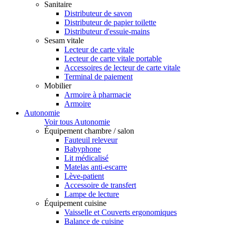
Sanitaire
Distributeur de savon
Distributeur de papier toilette
Distributeur d'essuie-mains
Sesam vitale
Lecteur de carte vitale
Lecteur de carte vitale portable
Accessoires de lecteur de carte vitale
Terminal de paiement
Mobilier
Armoire à pharmacie
Armoire
Autonomie
Voir tous Autonomie
Équipement chambre / salon
Fauteuil releveur
Babyphone
Lit médicalisé
Matelas anti-escarre
Lève-patient
Accessoire de transfert
Lampe de lecture
Équipement cuisine
Vaisselle et Couverts ergonomiques
Balance de cuisine