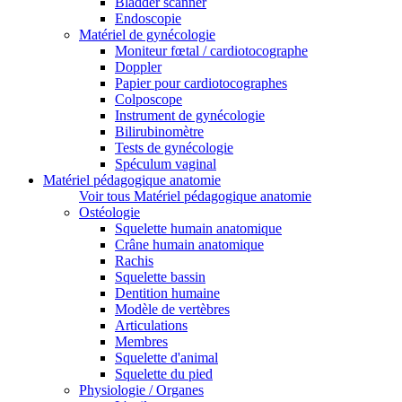
Bladder scanner
Endoscopie
Matériel de gynécologie
Moniteur fœtal / cardiotocographe
Doppler
Papier pour cardiotocographes
Colposcope
Instrument de gynécologie
Bilirubinomètre
Tests de gynécologie
Spéculum vaginal
Matériel pédagogique anatomie
Voir tous Matériel pédagogique anatomie
Ostéologie
Squelette humain anatomique
Crâne humain anatomique
Rachis
Squelette bassin
Dentition humaine
Modèle de vertèbres
Articulations
Membres
Squelette d'animal
Squelette du pied
Physiologie / Organes