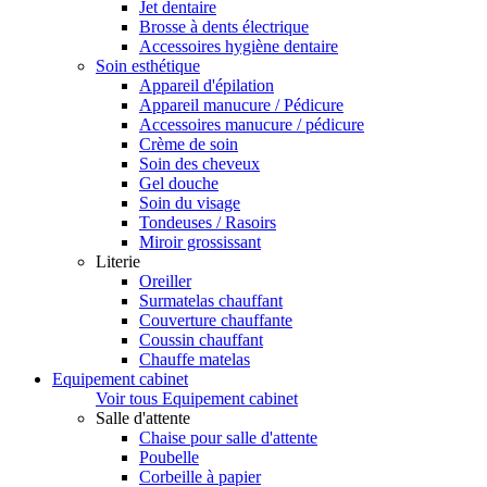
Jet dentaire
Brosse à dents électrique
Accessoires hygiène dentaire
Soin esthétique
Appareil d'épilation
Appareil manucure / Pédicure
Accessoires manucure / pédicure
Crème de soin
Soin des cheveux
Gel douche
Soin du visage
Tondeuses / Rasoirs
Miroir grossissant
Literie
Oreiller
Surmatelas chauffant
Couverture chauffante
Coussin chauffant
Chauffe matelas
Equipement cabinet
Voir tous Equipement cabinet
Salle d'attente
Chaise pour salle d'attente
Poubelle
Corbeille à papier