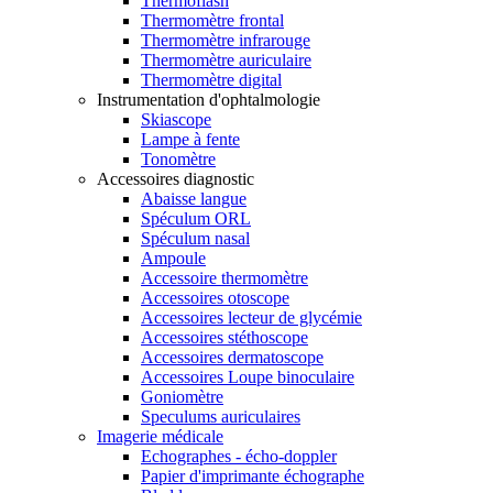
Thermoflash
Thermomètre frontal
Thermomètre infrarouge
Thermomètre auriculaire
Thermomètre digital
Instrumentation d'ophtalmologie
Skiascope
Lampe à fente
Tonomètre
Accessoires diagnostic
Abaisse langue
Spéculum ORL
Spéculum nasal
Ampoule
Accessoire thermomètre
Accessoires otoscope
Accessoires lecteur de glycémie
Accessoires stéthoscope
Accessoires dermatoscope
Accessoires Loupe binoculaire
Goniomètre
Speculums auriculaires
Imagerie médicale
Echographes - écho-doppler
Papier d'imprimante échographe