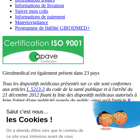
Informations de livraison
Suivre mon colis
Informations de paiement
Materiovigilance
Programme de fidélité GIRODMED+
Girodmedical est également présent dans 23 pays
Tous les dispositifs médicaux présentés sur ce site sont conformes
aux articles
L 5213-3
du code de la santé publique et à l'arrêté du
21 décembre 2012 fixant la liste des dispositifs médicaux autorisés à
faire l'objet d'une publicité auprès du public, ainsi qu'à l'article
R
5213-1
du code de la santé publique. Par conséquent, ils peuvent
Salut c'est nous...
être légalement promus et rendus accessibles au public.
les Cookies !
© 2026 Girodmedical. Tous droits réservés.
On a attendu d'être sûrs que le contenu de
ce site vous intéresse avant de vous