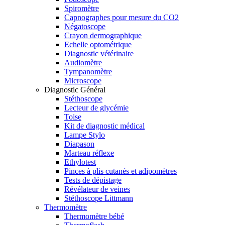
Spiromètre
Capnographes pour mesure du CO2
Négatoscope
Crayon dermographique
Echelle optométrique
Diagnostic vétérinaire
Audiomètre
Tympanomètre
Microscope
Diagnostic Général
Stéthoscope
Lecteur de glycémie
Toise
Kit de diagnostic médical
Lampe Stylo
Diapason
Marteau réflexe
Ethylotest
Pinces à plis cutanés et adipomètres
Tests de dépistage
Révélateur de veines
Stéthoscope Littmann
Thermomètre
Thermomètre bébé