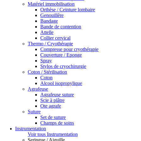
Matériel immobilisation
Orthèse / Ceinture lombaire
Genouillère
Bandage
Bande de contention
Attelle
Collier cervical
Thermo / Cryothérapie
Compresse pour cryothérapie
Couverture / Eponge
Spray
Stylos de cryochirurgie
Coton / Stérilisation
Coton
Alcool isopropylique
Agrafeuse
Agrafeuse suture
Scie à plâtre
Ote agrafe
Suture
Set de suture
Champs de soins
Instrumentation
Voir tous Instrumentation
Seringue / Aiguille