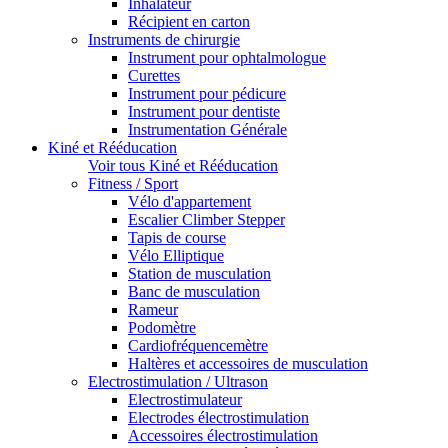
Inhalateur
Récipient en carton
Instruments de chirurgie
Instrument pour ophtalmologue
Curettes
Instrument pour pédicure
Instrument pour dentiste
Instrumentation Générale
Kiné et Rééducation
Voir tous Kiné et Rééducation
Fitness / Sport
Vélo d'appartement
Escalier Climber Stepper
Tapis de course
Vélo Elliptique
Station de musculation
Banc de musculation
Rameur
Podomètre
Cardiofréquencemètre
Haltères et accessoires de musculation
Electrostimulation / Ultrason
Electrostimulateur
Electrodes électrostimulation
Accessoires électrostimulation