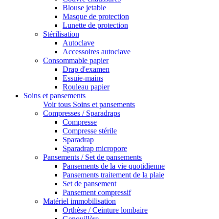
Blouse jetable
Masque de protection
Lunette de protection
Stérilisation
Autoclave
Accessoires autoclave
Consommable papier
Drap d'examen
Essuie-mains
Rouleau papier
Soins et pansements
Voir tous Soins et pansements
Compresses / Sparadraps
Compresse
Compresse stérile
Sparadrap
Sparadrap micropore
Pansements / Set de pansements
Pansements de la vie quotidienne
Pansements traitement de la plaie
Set de pansement
Pansement compressif
Matériel immobilisation
Orthèse / Ceinture lombaire
Genouillère