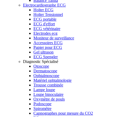
Balance Tanita
Electrocardiographe ECG
Holter ECG
Holter Tensionnel
ECG portable
ECG d'effort
ECG vétérinaire
Electrodes ecg
Moniteur de surveillance
Accessoires ECG
Papier pour ECG
Gel ultrason
ECG Spengler
Diagnostic Spécialisé
Otoscope
Dermatoscope
Ophtalmoscope
Matériel ophtalmologie
Trousse combinée
Lampe loupe
Loupe binoculaire
Oxymètre de pouls
Podoscope
Spiromètre
Capnographes pour mesure du CO2