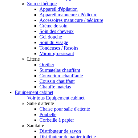
Soin esthétique
Appareil d'épilation
Appareil manucure / Pédicure
Accessoires manucure / pédicure
Crème de soin
Soin des cheveux
Gel douche
Soin du visage
Tondeuses / Rasoirs
Miroir grossissant
Literie
Oreiller
Surmatelas chauffant
Couverture chauffante
Coussin chauffant
Chauffe matelas
Equipement cabinet
Voir tous Equipement cabinet
Salle d'attente
Chaise pour salle d'attente
Poubelle
Corbeille à papier
Sanitaire
Distributeur de savon
Distributeur de papier toilette