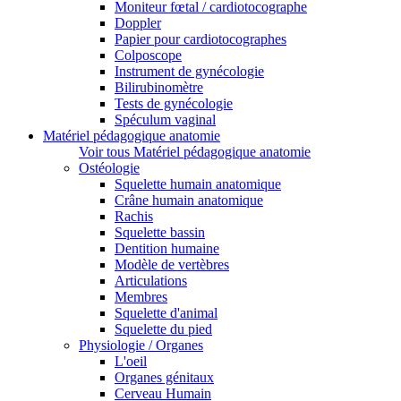
Moniteur fœtal / cardiotocographe
Doppler
Papier pour cardiotocographes
Colposcope
Instrument de gynécologie
Bilirubinomètre
Tests de gynécologie
Spéculum vaginal
Matériel pédagogique anatomie
Voir tous Matériel pédagogique anatomie
Ostéologie
Squelette humain anatomique
Crâne humain anatomique
Rachis
Squelette bassin
Dentition humaine
Modèle de vertèbres
Articulations
Membres
Squelette d'animal
Squelette du pied
Physiologie / Organes
L'oeil
Organes génitaux
Cerveau Humain