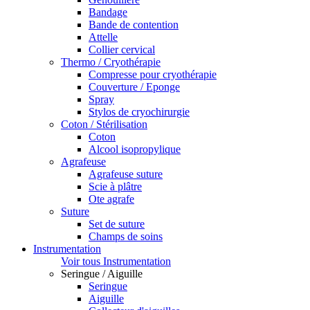
Bandage
Bande de contention
Attelle
Collier cervical
Thermo / Cryothérapie
Compresse pour cryothérapie
Couverture / Eponge
Spray
Stylos de cryochirurgie
Coton / Stérilisation
Coton
Alcool isopropylique
Agrafeuse
Agrafeuse suture
Scie à plâtre
Ote agrafe
Suture
Set de suture
Champs de soins
Instrumentation
Voir tous Instrumentation
Seringue / Aiguille
Seringue
Aiguille