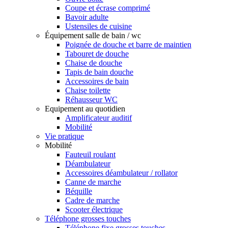
Coupe et écrase comprimé
Bavoir adulte
Ustensiles de cuisine
Équipement salle de bain / wc
Poignée de douche et barre de maintien
Tabouret de douche
Chaise de douche
Tapis de bain douche
Accessoires de bain
Chaise toilette
Réhausseur WC
Equipement au quotidien
Amplificateur auditif
Mobilité
Vie pratique
Mobilité
Fauteuil roulant
Déambulateur
Accessoires déambulateur / rollator
Canne de marche
Béquille
Cadre de marche
Scooter électrique
Téléphone grosses touches
Téléphone fixe grosses touches