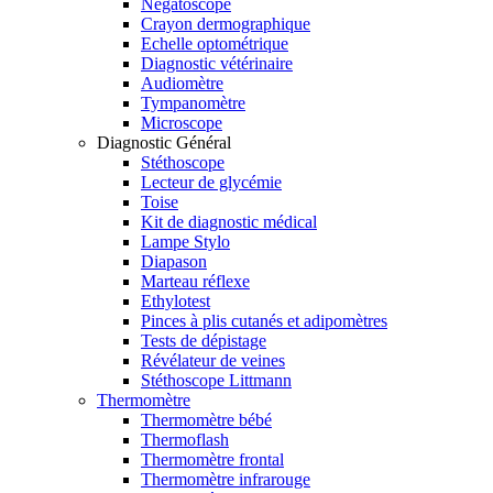
Négatoscope
Crayon dermographique
Echelle optométrique
Diagnostic vétérinaire
Audiomètre
Tympanomètre
Microscope
Diagnostic Général
Stéthoscope
Lecteur de glycémie
Toise
Kit de diagnostic médical
Lampe Stylo
Diapason
Marteau réflexe
Ethylotest
Pinces à plis cutanés et adipomètres
Tests de dépistage
Révélateur de veines
Stéthoscope Littmann
Thermomètre
Thermomètre bébé
Thermoflash
Thermomètre frontal
Thermomètre infrarouge