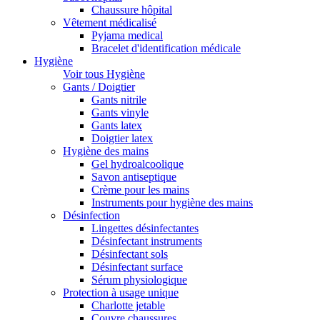
Chaussure hôpital
Vêtement médicalisé
Pyjama medical
Bracelet d'identification médicale
Hygiène
Voir tous Hygiène
Gants / Doigtier
Gants nitrile
Gants vinyle
Gants latex
Doigtier latex
Hygiène des mains
Gel hydroalcoolique
Savon antiseptique
Crème pour les mains
Instruments pour hygiène des mains
Désinfection
Lingettes désinfectantes
Désinfectant instruments
Désinfectant sols
Désinfectant surface
Sérum physiologique
Protection à usage unique
Charlotte jetable
Couvre chaussures