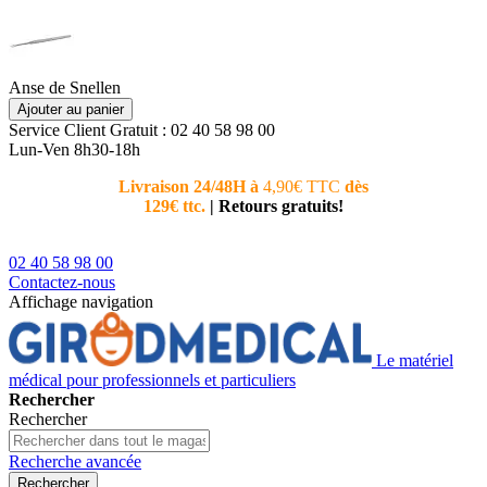
Anse de Snellen
Ajouter au panier
Service Client
Gratuit : 02 40 58 98 00
Lun-Ven 8h30-18h
Livraison 24/48H à
4,90€ TTC
dès
Nouvea
129€ ttc.
|
Retours gratuits!
téléphoni
conseiller
02 40 58 98 00
Contactez-nous
Affichage navigation
Le matériel
médical pour professionnels et particuliers
Rechercher
Rechercher
Recherche avancée
Rechercher