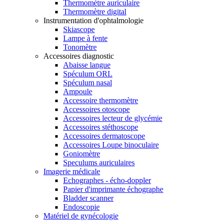
Thermomètre auriculaire
Thermomètre digital
Instrumentation d'ophtalmologie
Skiascope
Lampe à fente
Tonomètre
Accessoires diagnostic
Abaisse langue
Spéculum ORL
Spéculum nasal
Ampoule
Accessoire thermomètre
Accessoires otoscope
Accessoires lecteur de glycémie
Accessoires stéthoscope
Accessoires dermatoscope
Accessoires Loupe binoculaire
Goniomètre
Speculums auriculaires
Imagerie médicale
Echographes - écho-doppler
Papier d'imprimante échographe
Bladder scanner
Endoscopie
Matériel de gynécologie