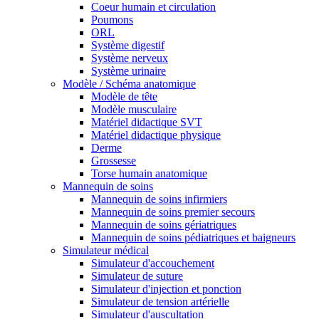
Coeur humain et circulation
Poumons
ORL
Système digestif
Système nerveux
Système urinaire
Modèle / Schéma anatomique
Modèle de tête
Modèle musculaire
Matériel didactique SVT
Matériel didactique physique
Derme
Grossesse
Torse humain anatomique
Mannequin de soins
Mannequin de soins infirmiers
Mannequin de soins premier secours
Mannequin de soins gériatriques
Mannequin de soins pédiatriques et baigneurs
Simulateur médical
Simulateur d'accouchement
Simulateur de suture
Simulateur d'injection et ponction
Simulateur de tension artérielle
Simulateur d'auscultation