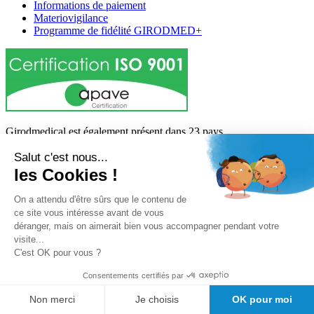
Informations de paiement
Materiovigilance
Programme de fidélité GIRODMED+
Girodmedical est également présent dans 23 pays
Tous les dispositifs médicaux présentés sur ce site sont conformes
Salut c'est nous...
aux articles
L 5213-3
du code de la santé publique et à l'arrêté du
les Cookies !
21 décembre 2012 fixant la liste des dispositifs médicaux autorisés à
faire l'objet d'une publicité auprès du public, ainsi qu'à l'article
R
On a attendu d'être sûrs que le contenu de
5213-1
du code de la santé publique. Par conséquent, ils peuvent
ce site vous intéresse avant de vous
être légalement promus et rendus accessibles au public.
déranger, mais on aimerait bien vous accompagner pendant votre
visite...
© 2026 Girodmedical. Tous droits réservés.
C'est OK pour vous ?
Consentements certifiés par
Paiement 100 % sécurisé !
Non merci
Je choisis
OK pour moi
Contrôle Anti-Fraude, Certificat SSL