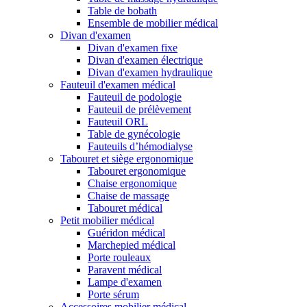
Table de bobath
Ensemble de mobilier médical
Divan d'examen
Divan d'examen fixe
Divan d'examen électrique
Divan d'examen hydraulique
Fauteuil d'examen médical
Fauteuil de podologie
Fauteuil de prélèvement
Fauteuil ORL
Table de gynécologie
Fauteuils d’hémodialyse
Tabouret et siège ergonomique
Tabouret ergonomique
Chaise ergonomique
Chaise de massage
Tabouret médical
Petit mobilier médical
Guéridon médical
Marchepied médical
Porte rouleaux
Paravent médical
Lampe d'examen
Porte sérum
Accessoires mobilier médical