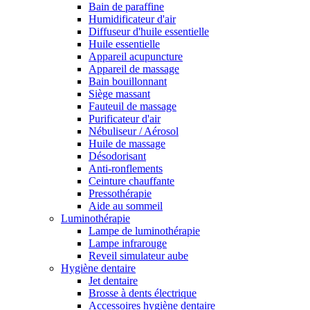
Bain de paraffine
Humidificateur d'air
Diffuseur d'huile essentielle
Huile essentielle
Appareil acupuncture
Appareil de massage
Bain bouillonnant
Siège massant
Fauteuil de massage
Purificateur d'air
Nébuliseur / Aérosol
Huile de massage
Désodorisant
Anti-ronflements
Ceinture chauffante
Pressothérapie
Aide au sommeil
Luminothérapie
Lampe de luminothérapie
Lampe infrarouge
Reveil simulateur aube
Hygiène dentaire
Jet dentaire
Brosse à dents électrique
Accessoires hygiène dentaire