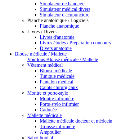
Simulateur de bandage
Simulateur médical divers
Simulateur d'acupuncture
Planche anatomique / Logiciels
Planche anatomique
Livres / Divers
Livres d'anatomie
Livres études / Préparation concours
Divers anatomie
Blouse médicale / Mallette
Voir tous Blouse médicale / Mallette
Vêtement médical
Blouse médicale
Tunique médicale
Pantalon médical
Calots chirurgicaux
Montre et porte-stylo
Montre infirmière
Porte-stylo infirmier
Caducée
Mallette médicale
Mallette médicale docteur et médecin
Trousse infirmière
Ampoulier
Sabot hopital