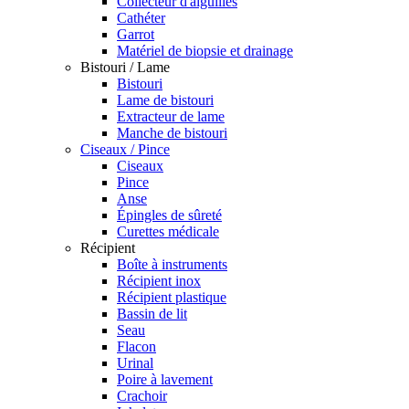
Collecteur d'aiguilles
Cathéter
Garrot
Matériel de biopsie et drainage
Bistouri / Lame
Bistouri
Lame de bistouri
Extracteur de lame
Manche de bistouri
Ciseaux / Pince
Ciseaux
Pince
Anse
Épingles de sûreté
Curettes médicale
Récipient
Boîte à instruments
Récipient inox
Récipient plastique
Bassin de lit
Seau
Flacon
Urinal
Poire à lavement
Crachoir