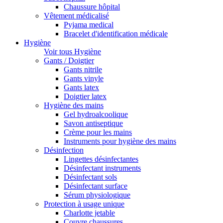
Chaussure hôpital
Vêtement médicalisé
Pyjama medical
Bracelet d'identification médicale
Hygiène
Voir tous Hygiène
Gants / Doigtier
Gants nitrile
Gants vinyle
Gants latex
Doigtier latex
Hygiène des mains
Gel hydroalcoolique
Savon antiseptique
Crème pour les mains
Instruments pour hygiène des mains
Désinfection
Lingettes désinfectantes
Désinfectant instruments
Désinfectant sols
Désinfectant surface
Sérum physiologique
Protection à usage unique
Charlotte jetable
Couvre chaussures