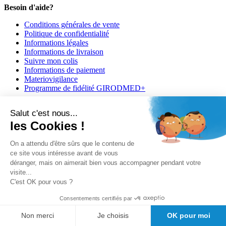
Besoin d'aide?
Conditions générales de vente
Politique de confidentialité
Informations légales
Informations de livraison
Suivre mon colis
Informations de paiement
Materiovigilance
Programme de fidélité GIRODMED+
Salut c'est nous...
les Cookies !
On a attendu d'être sûrs que le contenu de
ce site vous intéresse avant de vous
Girodmedical est également présent dans 23 pays
déranger, mais on aimerait bien vous accompagner pendant votre
visite...
Tous les dispositifs médicaux présentés sur ce site sont conformes
C'est OK pour vous ?
aux articles
L 5213-3
du code de la santé publique et à l'arrêté du
21 décembre 2012 fixant la liste des dispositifs médicaux autorisés à
Consentements certifiés par
faire l'objet d'une publicité auprès du public, ainsi qu'à l'article
R
5213-1
du code de la santé publique. Par conséquent, ils peuvent
Non merci
Je choisis
OK pour moi
être légalement promus et rendus accessibles au public.