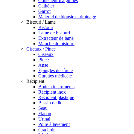
Collecteur d'aiguilles
Cathéter
Garrot
Matériel de biopsie et drainage
Bistouri / Lame
Bistouri
Lame de bistouri
Extracteur de lame
Manche de bistouri
Ciseaux / Pince
Ciseaux
Pince
Anse
Épingles de sûreté
Curettes médicale
Récipient
Boîte à instruments
Récipient inox
Récipient plastique
Bassin de lit
Seau
Flacon
Urinal
Poire à lavement
Crachoir