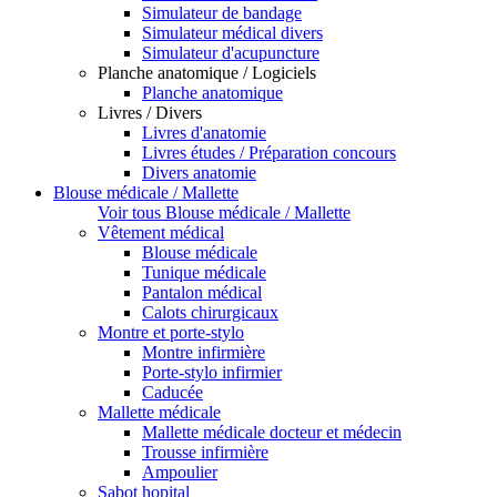
Simulateur de bandage
Simulateur médical divers
Simulateur d'acupuncture
Planche anatomique / Logiciels
Planche anatomique
Livres / Divers
Livres d'anatomie
Livres études / Préparation concours
Divers anatomie
Blouse médicale / Mallette
Voir tous Blouse médicale / Mallette
Vêtement médical
Blouse médicale
Tunique médicale
Pantalon médical
Calots chirurgicaux
Montre et porte-stylo
Montre infirmière
Porte-stylo infirmier
Caducée
Mallette médicale
Mallette médicale docteur et médecin
Trousse infirmière
Ampoulier
Sabot hopital