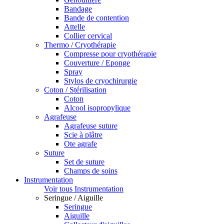
Bandage
Bande de contention
Attelle
Collier cervical
Thermo / Cryothérapie
Compresse pour cryothérapie
Couverture / Eponge
Spray
Stylos de cryochirurgie
Coton / Stérilisation
Coton
Alcool isopropylique
Agrafeuse
Agrafeuse suture
Scie à plâtre
Ote agrafe
Suture
Set de suture
Champs de soins
Instrumentation
Voir tous Instrumentation
Seringue / Aiguille
Seringue
Aiguille