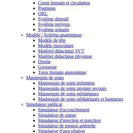
Coeur humain et circulation
Poumons
ORL
Système digestif
Système nerveux
Système urinaire
Modèle / Schéma anatomique
Modèle de tête
Modèle musculaire
Matériel didactique SVT
Matériel didactique physique
Derme
Grossesse
Torse humain anatomique
Mannequin de soins
Mannequin de soins infirmiers
Mannequin de soins premier secours
Mannequin de soins gériatriques
Mannequin de soins pédiatriques et baigneurs
Simulateur médical
Simulateur d'accouchement
Simulateur de suture
Simulateur d'injection et ponction
Simulateur de tension artérielle
Simulateur d'auscultation