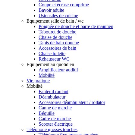
Coupe et écrase comprimé
Bavoir adulte
Ustensiles de cuisine
Équipement salle de bain / wc
Poignée de douche et barre de maintien
Tabouret de douche
Chaise de douche
Tapis de bain douche
Accessoires de bain
Chaise toilette
Réhausseur WC
Equipement au quotidien
Amplificateur auditif
Mobilité
Vie pratique
Mobilité
Fauteuil roulant
Déambulateur
Accessoires déambulateur / rollator
Canne de marche
Béquille
Cadre de marche
Scooter électrique
Téléphone grosses touches
Téléphone fixe grosses touches