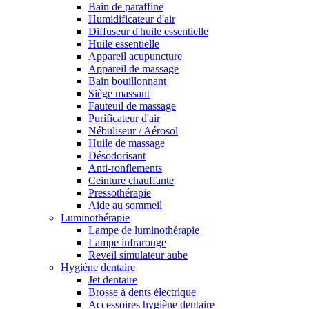
Bain de paraffine
Humidificateur d'air
Diffuseur d'huile essentielle
Huile essentielle
Appareil acupuncture
Appareil de massage
Bain bouillonnant
Siège massant
Fauteuil de massage
Purificateur d'air
Nébuliseur / Aérosol
Huile de massage
Désodorisant
Anti-ronflements
Ceinture chauffante
Pressothérapie
Aide au sommeil
Luminothérapie
Lampe de luminothérapie
Lampe infrarouge
Reveil simulateur aube
Hygiène dentaire
Jet dentaire
Brosse à dents électrique
Accessoires hygiène dentaire