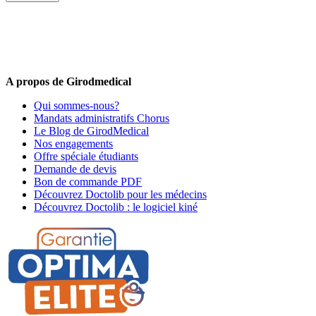
5% de remise valable sur votre prochaine commande de matériel
médical !
Offres promotionnelles, nouveautés, dernières tendances : soyez les
premiers informés !
A propos de Girodmedical
Qui sommes-nous?
Mandats administratifs Chorus
Le Blog de GirodMedical
Nos engagements
Offre spéciale étudiants
Demande de devis
Bon de commande PDF
Découvrez Doctolib pour les médecins
Découvrez Doctolib : le logiciel kiné