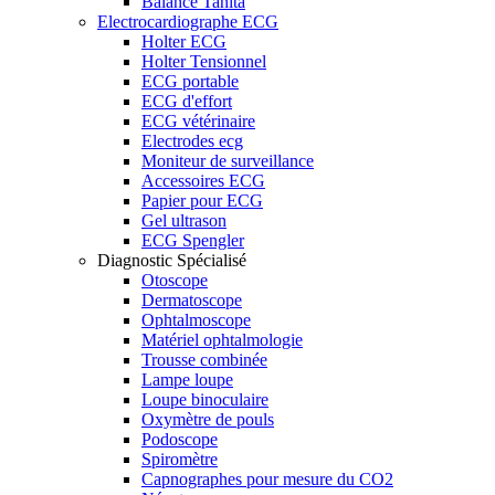
Balance Tanita
Electrocardiographe ECG
Holter ECG
Holter Tensionnel
ECG portable
ECG d'effort
ECG vétérinaire
Electrodes ecg
Moniteur de surveillance
Accessoires ECG
Papier pour ECG
Gel ultrason
ECG Spengler
Diagnostic Spécialisé
Otoscope
Dermatoscope
Ophtalmoscope
Matériel ophtalmologie
Trousse combinée
Lampe loupe
Loupe binoculaire
Oxymètre de pouls
Podoscope
Spiromètre
Capnographes pour mesure du CO2