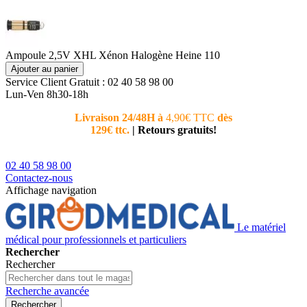
Ampoule 2,5V XHL Xénon Halogène Heine 110
Ajouter au panier
Service Client
Gratuit : 02 40 58 98 00
Lun-Ven 8h30-18h
Livraison 24/48H à
4,90€ TTC
dès
Nouvea
129€ ttc.
|
Retours gratuits!
téléphoni
conseiller
02 40 58 98 00
Contactez-nous
Affichage navigation
Le matériel
médical pour professionnels et particuliers
Rechercher
Rechercher
Recherche avancée
Rechercher