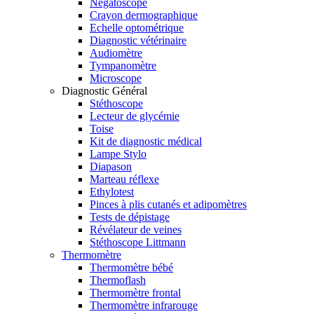
Négatoscope
Crayon dermographique
Echelle optométrique
Diagnostic vétérinaire
Audiomètre
Tympanomètre
Microscope
Diagnostic Général
Stéthoscope
Lecteur de glycémie
Toise
Kit de diagnostic médical
Lampe Stylo
Diapason
Marteau réflexe
Ethylotest
Pinces à plis cutanés et adipomètres
Tests de dépistage
Révélateur de veines
Stéthoscope Littmann
Thermomètre
Thermomètre bébé
Thermoflash
Thermomètre frontal
Thermomètre infrarouge