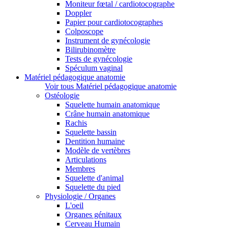
Moniteur fœtal / cardiotocographe
Doppler
Papier pour cardiotocographes
Colposcope
Instrument de gynécologie
Bilirubinomètre
Tests de gynécologie
Spéculum vaginal
Matériel pédagogique anatomie
Voir tous Matériel pédagogique anatomie
Ostéologie
Squelette humain anatomique
Crâne humain anatomique
Rachis
Squelette bassin
Dentition humaine
Modèle de vertèbres
Articulations
Membres
Squelette d'animal
Squelette du pied
Physiologie / Organes
L'oeil
Organes génitaux
Cerveau Humain