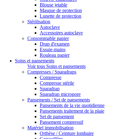
Blouse jetable
Masque de protection
Lunette de protection
Stérilisation
Autoclave
Accessoires autoclave
Consommable papier
Drap d'examen
Essuie-mains
Rouleau papier
Soins et pansements
Voir tous Soins et pansements
Compresses / Sparadraps
Compresse
Compresse stérile
Sparadrap
Sparadrap micropore
Pansements / Set de pansements
Pansements de la vie quotidienne
Pansements traitement de la plaie
Set de pansement
Pansement compressif
Matériel immobilisation
Orthèse / Ceinture lombaire
Genouillère