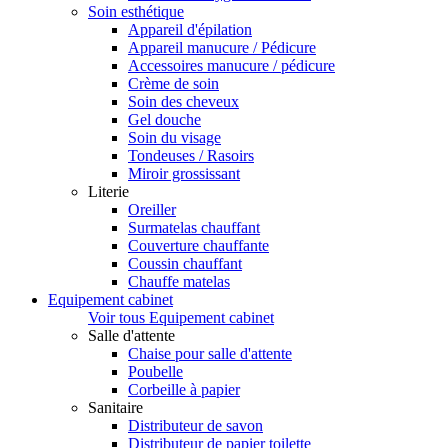
Soin esthétique
Appareil d'épilation
Appareil manucure / Pédicure
Accessoires manucure / pédicure
Crème de soin
Soin des cheveux
Gel douche
Soin du visage
Tondeuses / Rasoirs
Miroir grossissant
Literie
Oreiller
Surmatelas chauffant
Couverture chauffante
Coussin chauffant
Chauffe matelas
Equipement cabinet
Voir tous Equipement cabinet
Salle d'attente
Chaise pour salle d'attente
Poubelle
Corbeille à papier
Sanitaire
Distributeur de savon
Distributeur de papier toilette