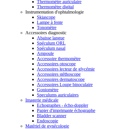
Thermomètre auriculaire
Thermomètre digital
Instrumentation d'ophtalmologie
Skiascope
Lampe à fente
Tonomètre
Accessoires diagnostic
Abaisse langue
Spéculum ORL
Spéculum nasal
Ampoule
Accessoire thermomètre
Accessoires otoscope
Accessoires lecteur de glycémie
Accessoires stéthoscope
Accessoires dermatoscope
Accessoires Loupe binoculaire
Goniomètre
Speculums auriculaires
Imagerie médicale
Echographes - écho-doppler
Papier d'imprimante échographe
Bladder scanner
Endoscopie
Matériel de gynécologie