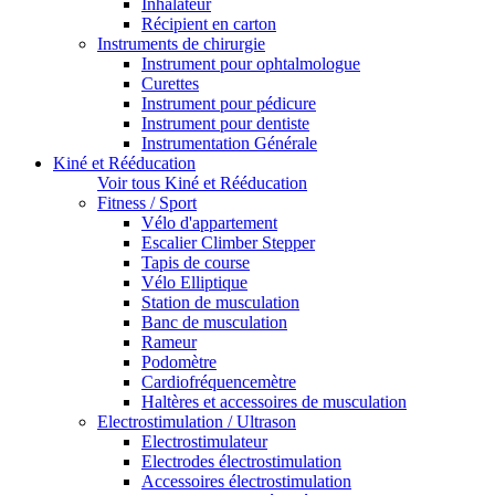
Inhalateur
Récipient en carton
Instruments de chirurgie
Instrument pour ophtalmologue
Curettes
Instrument pour pédicure
Instrument pour dentiste
Instrumentation Générale
Kiné et Rééducation
Voir tous Kiné et Rééducation
Fitness / Sport
Vélo d'appartement
Escalier Climber Stepper
Tapis de course
Vélo Elliptique
Station de musculation
Banc de musculation
Rameur
Podomètre
Cardiofréquencemètre
Haltères et accessoires de musculation
Electrostimulation / Ultrason
Electrostimulateur
Electrodes électrostimulation
Accessoires électrostimulation