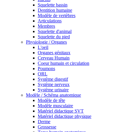
Squelette bassin
Dentition humaine
Modèle de vertèbres
Articulations
Membres
Squelette d'animal
Squelette du pied
Physiologie / Organes
L'oeil
Organes génitaux
Cerveau Humain
Coeur humain et circulation
Poumons
ORL
Système digestif
Système nerveux
Système urinaire
Modèle / Schéma anatomique
Modèle de tête
Modèle musculaire
Matériel didactique SVT
Matériel didactique physique
Derme
Grossesse