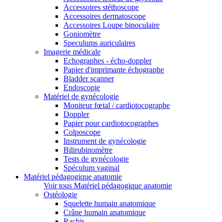
Accessoires stéthoscope
Accessoires dermatoscope
Accessoires Loupe binoculaire
Goniomètre
Speculums auriculaires
Imagerie médicale
Echographes - écho-doppler
Papier d'imprimante échographe
Bladder scanner
Endoscopie
Matériel de gynécologie
Moniteur fœtal / cardiotocographe
Doppler
Papier pour cardiotocographes
Colposcope
Instrument de gynécologie
Bilirubinomètre
Tests de gynécologie
Spéculum vaginal
Matériel pédagogique anatomie
Voir tous Matériel pédagogique anatomie
Ostéologie
Squelette humain anatomique
Crâne humain anatomique
Rachis