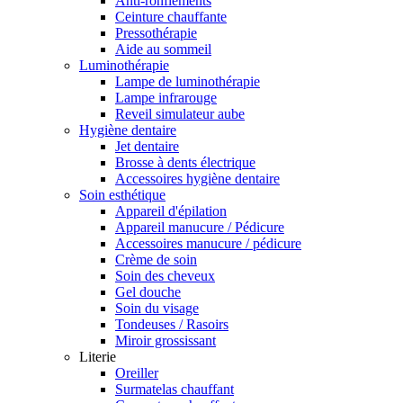
Anti-ronflements
Ceinture chauffante
Pressothérapie
Aide au sommeil
Luminothérapie
Lampe de luminothérapie
Lampe infrarouge
Reveil simulateur aube
Hygiène dentaire
Jet dentaire
Brosse à dents électrique
Accessoires hygiène dentaire
Soin esthétique
Appareil d'épilation
Appareil manucure / Pédicure
Accessoires manucure / pédicure
Crème de soin
Soin des cheveux
Gel douche
Soin du visage
Tondeuses / Rasoirs
Miroir grossissant
Literie
Oreiller
Surmatelas chauffant