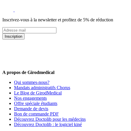
Inscrivez-vous à la newsletter et profitez de 5% de réduction
Inscription
5% de remise valable sur votre prochaine commande de matériel
médical !
Offres promotionnelles, nouveautés, dernières tendances : soyez les
premiers informés !
A propos de Girodmedical
Qui sommes-nous?
Mandats administratifs Chorus
Le Blog de GirodMedical
Nos engagements
Offre spéciale étudiants
Demande de devis
Bon de commande PDF
Découvrez Doctolib pour les médecins
Découvrez Doctolib : le logiciel kiné