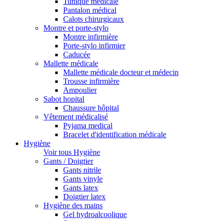
Tunique médicale
Pantalon médical
Calots chirurgicaux
Montre et porte-stylo
Montre infirmière
Porte-stylo infirmier
Caducée
Mallette médicale
Mallette médicale docteur et médecin
Trousse infirmière
Ampoulier
Sabot hopital
Chaussure hôpital
Vêtement médicalisé
Pyjama medical
Bracelet d'identification médicale
Hygiène
Voir tous Hygiène
Gants / Doigtier
Gants nitrile
Gants vinyle
Gants latex
Doigtier latex
Hygiène des mains
Gel hydroalcoolique