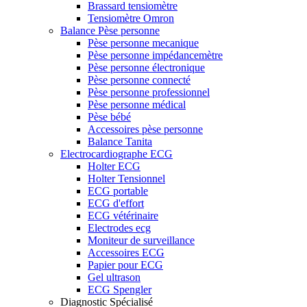
Brassard tensiomètre
Tensiomètre Omron
Balance Pèse personne
Pèse personne mecanique
Pèse personne impédancemètre
Pèse personne électronique
Pèse personne connecté
Pèse personne professionnel
Pèse personne médical
Pèse bébé
Accessoires pèse personne
Balance Tanita
Electrocardiographe ECG
Holter ECG
Holter Tensionnel
ECG portable
ECG d'effort
ECG vétérinaire
Electrodes ecg
Moniteur de surveillance
Accessoires ECG
Papier pour ECG
Gel ultrason
ECG Spengler
Diagnostic Spécialisé