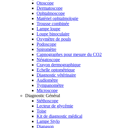
Otoscope
Dermatoscope
Ophtalmoscope
Matériel ophtalmologie
Trousse combinée
Lampe loupe
Loupe binoculaire
Oxymètre de pouls
Podoscope
Spiromètre
Capnographes pour mesure du CO2
Négatoscope
Crayon dermographique
Echelle optométrique
Diagnostic vétérinaire
Audiomètre
Tympanomètre
Microscope
Diagnostic Général
Stéthoscope
Lecteur de glycémie
Toise
Kit de diagnostic médical
Lampe Stylo
Diapason