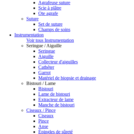
Agrafeuse suture
Scie à plâtre
Ote agrafe
Suture
Set de suture
Champs de soins
Instrumentation
Voir tous Instrumentation
Seringue / Aiguille
Seringue
Aiguille
Collecteur d'aiguilles
Cathéter
Garrot
Matériel de biopsie et drainage
Bistouri / Lame
Bistouri
Lame de bistouri
Extracteur de lame
Manche de bistouri
Ciseaux / Pince
Ciseaux
Pince
Anse
Épingles de sûreté