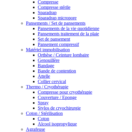
Compresse
Compresse stérile
Sparadrap
Sparadrap micropore
Pansements / Set de pansements
Pansements de la vie quotidienne
Pansements traitement de la plaie
Set de pansement
Pansement compressif
Matériel immobilisation
Orthèse / Ceinture lombaire
Genouillère
Bandage
Bande de contention
Attelle
Collier cervical
Thermo / Cryothérapie
Compresse pour cryothérapie
Couverture / Eponge
Spray
Stylos de cryochirurgie
Coton / Stérilisation
Coton
Alcool isopropylique
Agrafeuse