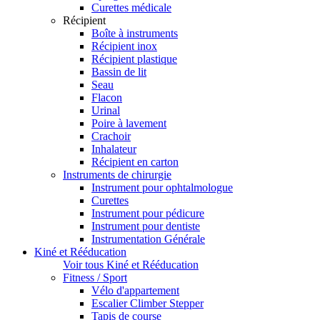
Curettes médicale
Récipient
Boîte à instruments
Récipient inox
Récipient plastique
Bassin de lit
Seau
Flacon
Urinal
Poire à lavement
Crachoir
Inhalateur
Récipient en carton
Instruments de chirurgie
Instrument pour ophtalmologue
Curettes
Instrument pour pédicure
Instrument pour dentiste
Instrumentation Générale
Kiné et Rééducation
Voir tous Kiné et Rééducation
Fitness / Sport
Vélo d'appartement
Escalier Climber Stepper
Tapis de course