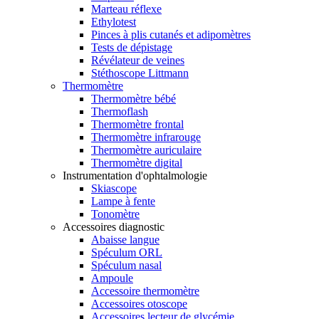
Marteau réflexe
Ethylotest
Pinces à plis cutanés et adipomètres
Tests de dépistage
Révélateur de veines
Stéthoscope Littmann
Thermomètre
Thermomètre bébé
Thermoflash
Thermomètre frontal
Thermomètre infrarouge
Thermomètre auriculaire
Thermomètre digital
Instrumentation d'ophtalmologie
Skiascope
Lampe à fente
Tonomètre
Accessoires diagnostic
Abaisse langue
Spéculum ORL
Spéculum nasal
Ampoule
Accessoire thermomètre
Accessoires otoscope
Accessoires lecteur de glycémie