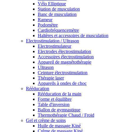
Vélo Elliptique
Station de musculation
Banc de musculation
Rameur
Podomètre
Cardiofréquencemètre
Haltères et accessoires de musculation
Electrostimulation / Ultrason
Electrostimulateur
Electrodes électrostimulation
Accessoires électrostimulation
Appareil de magnétothérapie
Ultrason
Ceinture électrostimulation
Thérapie laser
Appareils à ondes de choc
Rééducation
Rééducation de la main
Forme et équilibre
Table d'inversion
Ballon de gymnastique
Thermothérapie Chaud / Froid
Gel et crème de soins
Huile de massage Kiné
Crème de massage Kiné