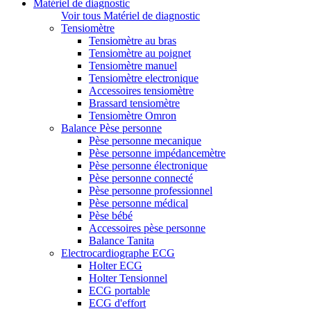
Matériel de diagnostic
Voir tous Matériel de diagnostic
Tensiomètre
Tensiomètre au bras
Tensiomètre au poignet
Tensiomètre manuel
Tensiomètre electronique
Accessoires tensiomètre
Brassard tensiomètre
Tensiomètre Omron
Balance Pèse personne
Pèse personne mecanique
Pèse personne impédancemètre
Pèse personne électronique
Pèse personne connecté
Pèse personne professionnel
Pèse personne médical
Pèse bébé
Accessoires pèse personne
Balance Tanita
Electrocardiographe ECG
Holter ECG
Holter Tensionnel
ECG portable
ECG d'effort