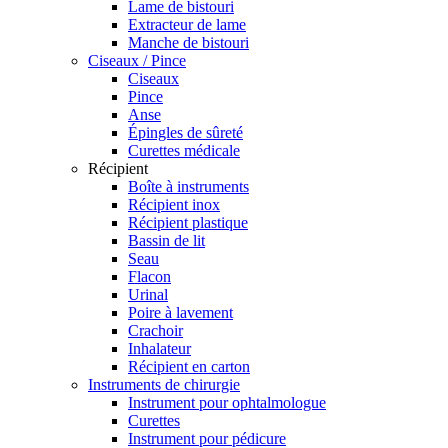
Lame de bistouri
Extracteur de lame
Manche de bistouri
Ciseaux / Pince
Ciseaux
Pince
Anse
Épingles de sûreté
Curettes médicale
Récipient
Boîte à instruments
Récipient inox
Récipient plastique
Bassin de lit
Seau
Flacon
Urinal
Poire à lavement
Crachoir
Inhalateur
Récipient en carton
Instruments de chirurgie
Instrument pour ophtalmologue
Curettes
Instrument pour pédicure