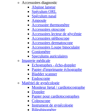
Accessoires diagnostic
Abaisse langue
Spéculum ORL
Spéculum nasal
Ampoule
Accessoire thermomètre
Accessoires otoscope
Accessoires lecteur de glycémie
Accessoires stéthoscope
Accessoires dermatoscope
Accessoires Loupe binoculaire
Goniomètre
Speculums auriculaires
Imagerie médicale
Echographes - écho-doppler
Papier d'imprimante échographe
Bladder scanner
Endoscopie
Matériel de gynécologie
Moniteur fœtal / cardiotocographe
Doppler
Papier pour cardiotocographes
Colposcope
Instrument de gynécologie
Bilirubinomètre