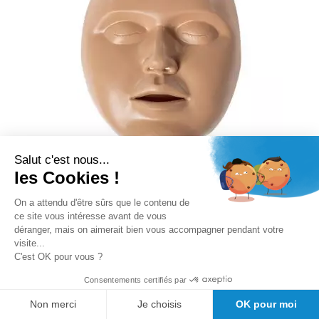
Salut c'est nous...
les Cookies !
On a attendu d'être sûrs que le contenu de
ce site vous intéresse avant de vous
Jeu de visages pour mannequin
déranger, mais on aimerait bien vous accompagner pendant votre
AmbuMan School (lot de 10)
visite...
C'est OK pour vous ?
Rating:
Consentements certifiés par
0%
Non merci
Je choisis
OK pour moi
Disponibilité :
sous 4 jour(s)