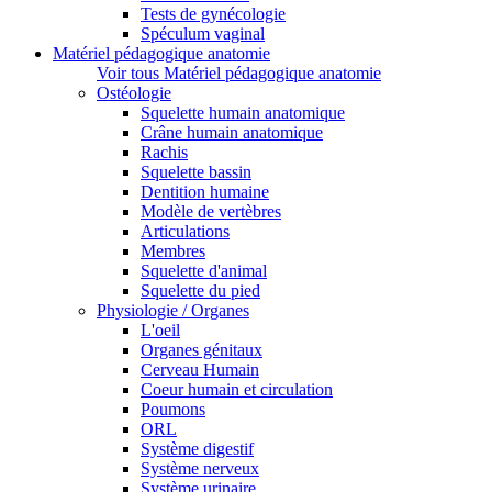
Tests de gynécologie
Spéculum vaginal
Matériel pédagogique anatomie
Voir tous Matériel pédagogique anatomie
Ostéologie
Squelette humain anatomique
Crâne humain anatomique
Rachis
Squelette bassin
Dentition humaine
Modèle de vertèbres
Articulations
Membres
Squelette d'animal
Squelette du pied
Physiologie / Organes
L'oeil
Organes génitaux
Cerveau Humain
Coeur humain et circulation
Poumons
ORL
Système digestif
Système nerveux
Système urinaire