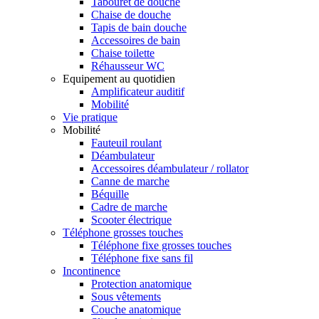
Tabouret de douche
Chaise de douche
Tapis de bain douche
Accessoires de bain
Chaise toilette
Réhausseur WC
Equipement au quotidien
Amplificateur auditif
Mobilité
Vie pratique
Mobilité
Fauteuil roulant
Déambulateur
Accessoires déambulateur / rollator
Canne de marche
Béquille
Cadre de marche
Scooter électrique
Téléphone grosses touches
Téléphone fixe grosses touches
Téléphone fixe sans fil
Incontinence
Protection anatomique
Sous vêtements
Couche anatomique