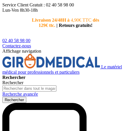
Service Client
Gratuit : 02 40 58 98 00
Lun-Ven 8h30-18h
Livraison 24/48H à
4,90€ TTC
dès
Nouvea
129€ ttc.
|
Retours gratuits!
téléphoni
conseiller
02 40 58 98 00
Contactez-nous
Affichage navigation
Le matériel
médical pour professionnels et particuliers
Rechercher
Rechercher
Recherche avancée
Rechercher