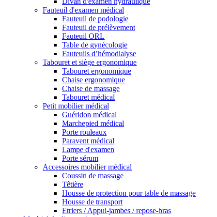
Divan d'examen hydraulique
Fauteuil d'examen médical
Fauteuil de podologie
Fauteuil de prélèvement
Fauteuil ORL
Table de gynécologie
Fauteuils d’hémodialyse
Tabouret et siège ergonomique
Tabouret ergonomique
Chaise ergonomique
Chaise de massage
Tabouret médical
Petit mobilier médical
Guéridon médical
Marchepied médical
Porte rouleaux
Paravent médical
Lampe d'examen
Porte sérum
Accessoires mobilier médical
Coussin de massage
Têtière
Housse de protection pour table de massage
Housse de transport
Etriers / Appui-jambes / repose-bras