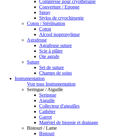
Compresse pour cryothérapie
Couverture / Eponge
Spray
Stylos de cryochirurgie
Coton / Stérilisation
Coton
Alcool isopropylique
Agrafeuse
Agrafeuse suture
Scie à plâtre
Ote agrafe
Suture
Set de suture
Champs de soins
Instrumentation
Voir tous Instrumentation
Seringue / Aiguille
Seringue
Aiguille
Collecteur d'aiguilles
Cathéter
Garrot
Matériel de biopsie et drainage
Bistouri / Lame
Bistouri