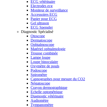
ECG vétérinaire
Electrodes ecg
Moniteur de surveillance
Accessoires ECG
Papier pour ECG
Gel ultrason
ECG Spengler
Diagnostic Spécialisé
Otoscope
Dermatoscope
Ophtalmoscope
Matériel ophtalmologie
Trousse combinée
Lampe loupe
Loupe binoculaire
Oxymètre de pouls
Podoscope
Spiromètre
Capnographes pour mesure du CO2
Négatoscope
Crayon dermographique
Echelle optométrique
Diagnostic vétérinaire
Audiomètre
Tympanomètre