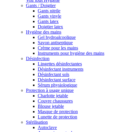
Voir tous Hygiène
Gants / Doigtier
Gants nitrile
Gants vinyle
Gants latex
Doigtier latex
Hygiène des mains
Gel hydroalcoolique
Savon antiseptique
Crème pour les mains
Instruments pour hygiène des mains
Désinfection
Lingettes désinfectantes
Désinfectant instruments
Désinfectant sols
Désinfectant surface
Sérum physiologique
Protection à usage unique
Charlotte jetable
Couvre chaussures
Blouse jetable
Masque de protection
Lunette de protection
Stérilisation
Autoclave