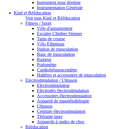
Instrument pour dentiste
Instrumentation Générale
Kiné et Rééducation
Voir tous Kiné et Rééducation
Fitness / Sport
Vélo d'appartement
Escalier Climber Stepper
Tapis de course
Vélo Elliptique
Station de musculation
Banc de musculation
Rameur
Podomètre
Cardiofréquencemètre
Haltères et accessoires de musculation
Electrostimulation / Ultrason
Electrostimulateur
Electrodes électrostimulation
Accessoires électrostimulation
Appareil de magnétothérapie
Ultrason
Ceinture électrostimulation
Thérapie laser
Appareils à ondes de choc
Rééducation