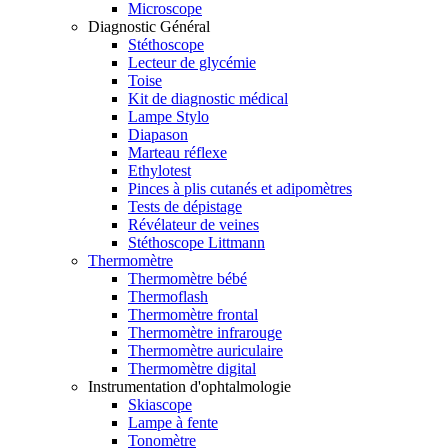
Microscope
Diagnostic Général
Stéthoscope
Lecteur de glycémie
Toise
Kit de diagnostic médical
Lampe Stylo
Diapason
Marteau réflexe
Ethylotest
Pinces à plis cutanés et adipomètres
Tests de dépistage
Révélateur de veines
Stéthoscope Littmann
Thermomètre
Thermomètre bébé
Thermoflash
Thermomètre frontal
Thermomètre infrarouge
Thermomètre auriculaire
Thermomètre digital
Instrumentation d'ophtalmologie
Skiascope
Lampe à fente
Tonomètre