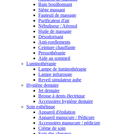
Bain bouillonnant
Siège massant
Fauteuil de massage
Purificateur d'air
Nébuliseur / Aérosol
Huile de massage
Désodorisant
Anti-ronflements
Ceinture chauffante
Pressothérapie
Aide au sommeil
Luminothérapie
Lampe de luminothérapie
Lampe infrarouge
Reveil simulateur aube
Hygiène dentaire
Jet dentaire
Brosse à dents électrique
Accessoires hygiène dentaire
Soin esthétique
Appareil d'épilation
Appareil manucure / Pédicure
Accessoires manucure / pédicure
Crème de soin
Soin des cheveux