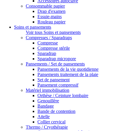
Accessoires autoclave
Consommable papier
Drap d'examen
Essuie-mains
Rouleau papier
Soins et pansements
Voir tous Soins et pansements
Compresses / Sparadraps
Compresse
Compresse stérile
Sparadrap
Sparadrap micropore
Pansements / Set de pansements
Pansements de la vie quotidienne
Pansements traitement de la plaie
Set de pansement
Pansement compressif
Matériel immobilisation
Orthèse / Ceinture lombaire
Genouillère
Bandage
Bande de contention
Attelle
Collier cervical
Thermo / Cryothérapie