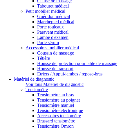
Chaise de massage
Tabouret médical
Petit mobilier médical
Guéridon médical
Marchepied médical
Porte rouleaux
Paravent médical
Lampe d'examen
Porte sérum
Accessoires mobilier médical
Coussin de massage
Têtière
Housse de protection pour table de massage
Housse de transport
Etriers / Appui-jambes / repose-bras
Matériel de diagnostic
Voir tous Matériel de diagnostic
Tensiomètre
Tensiomètre au bras
Tensiomètre au poignet
Tensiomètre manuel
Tensiomètre electronique
Accessoires tensiomètre
Brassard tensiomètre
Tensiomètre Omron