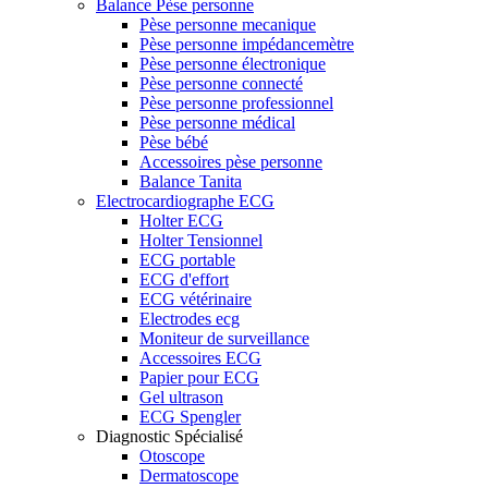
Balance Pèse personne
Pèse personne mecanique
Pèse personne impédancemètre
Pèse personne électronique
Pèse personne connecté
Pèse personne professionnel
Pèse personne médical
Pèse bébé
Accessoires pèse personne
Balance Tanita
Electrocardiographe ECG
Holter ECG
Holter Tensionnel
ECG portable
ECG d'effort
ECG vétérinaire
Electrodes ecg
Moniteur de surveillance
Accessoires ECG
Papier pour ECG
Gel ultrason
ECG Spengler
Diagnostic Spécialisé
Otoscope
Dermatoscope