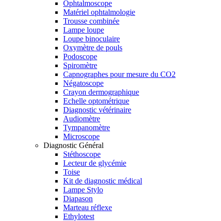
Ophtalmoscope
Matériel ophtalmologie
Trousse combinée
Lampe loupe
Loupe binoculaire
Oxymètre de pouls
Podoscope
Spiromètre
Capnographes pour mesure du CO2
Négatoscope
Crayon dermographique
Echelle optométrique
Diagnostic vétérinaire
Audiomètre
Tympanomètre
Microscope
Diagnostic Général
Stéthoscope
Lecteur de glycémie
Toise
Kit de diagnostic médical
Lampe Stylo
Diapason
Marteau réflexe
Ethylotest