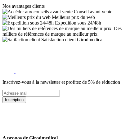
Nos avantages clients
Conseil avant vente
Meilleurs prix du web
Expedition sous 24/48h
Des
milliers de références de marque au meilleur prix.
Satisfaction client Girodmedical
Inscrivez-vous à la newsletter et profitez de 5% de réduction
Inscription
5% de remise valable sur votre prochaine commande de matériel
médical !
Offres promotionnelles, nouveautés, dernières tendances : soyez les
premiers informés !
A propos de Girodmedical