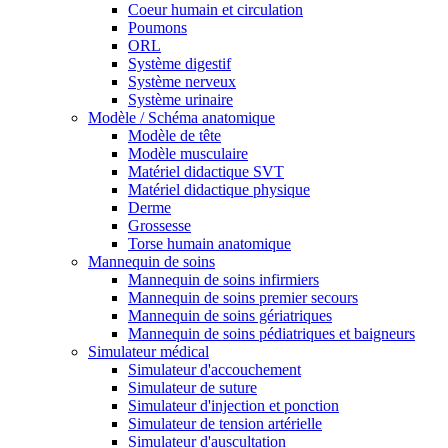
Coeur humain et circulation
Poumons
ORL
Système digestif
Système nerveux
Système urinaire
Modèle / Schéma anatomique
Modèle de tête
Modèle musculaire
Matériel didactique SVT
Matériel didactique physique
Derme
Grossesse
Torse humain anatomique
Mannequin de soins
Mannequin de soins infirmiers
Mannequin de soins premier secours
Mannequin de soins gériatriques
Mannequin de soins pédiatriques et baigneurs
Simulateur médical
Simulateur d'accouchement
Simulateur de suture
Simulateur d'injection et ponction
Simulateur de tension artérielle
Simulateur d'auscultation