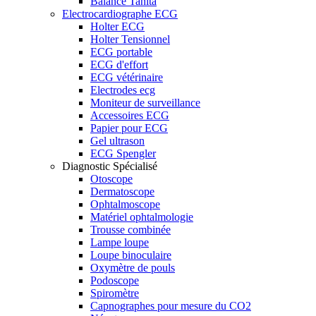
Balance Tanita
Electrocardiographe ECG
Holter ECG
Holter Tensionnel
ECG portable
ECG d'effort
ECG vétérinaire
Electrodes ecg
Moniteur de surveillance
Accessoires ECG
Papier pour ECG
Gel ultrason
ECG Spengler
Diagnostic Spécialisé
Otoscope
Dermatoscope
Ophtalmoscope
Matériel ophtalmologie
Trousse combinée
Lampe loupe
Loupe binoculaire
Oxymètre de pouls
Podoscope
Spiromètre
Capnographes pour mesure du CO2