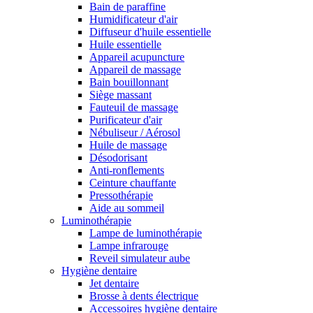
Bain de paraffine
Humidificateur d'air
Diffuseur d'huile essentielle
Huile essentielle
Appareil acupuncture
Appareil de massage
Bain bouillonnant
Siège massant
Fauteuil de massage
Purificateur d'air
Nébuliseur / Aérosol
Huile de massage
Désodorisant
Anti-ronflements
Ceinture chauffante
Pressothérapie
Aide au sommeil
Luminothérapie
Lampe de luminothérapie
Lampe infrarouge
Reveil simulateur aube
Hygiène dentaire
Jet dentaire
Brosse à dents électrique
Accessoires hygiène dentaire