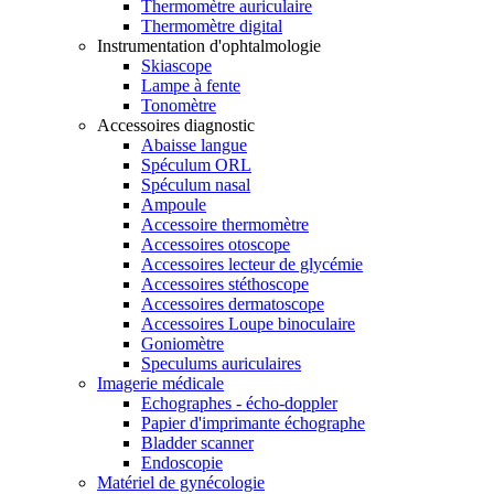
Thermomètre auriculaire
Thermomètre digital
Instrumentation d'ophtalmologie
Skiascope
Lampe à fente
Tonomètre
Accessoires diagnostic
Abaisse langue
Spéculum ORL
Spéculum nasal
Ampoule
Accessoire thermomètre
Accessoires otoscope
Accessoires lecteur de glycémie
Accessoires stéthoscope
Accessoires dermatoscope
Accessoires Loupe binoculaire
Goniomètre
Speculums auriculaires
Imagerie médicale
Echographes - écho-doppler
Papier d'imprimante échographe
Bladder scanner
Endoscopie
Matériel de gynécologie