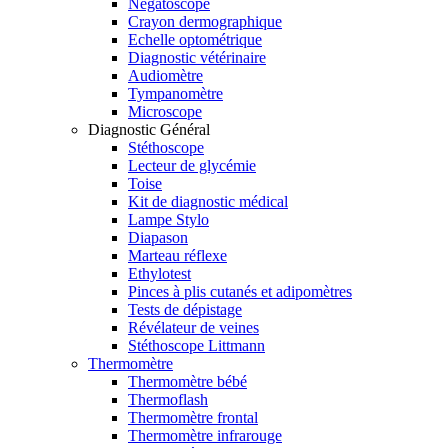
Négatoscope
Crayon dermographique
Echelle optométrique
Diagnostic vétérinaire
Audiomètre
Tympanomètre
Microscope
Diagnostic Général
Stéthoscope
Lecteur de glycémie
Toise
Kit de diagnostic médical
Lampe Stylo
Diapason
Marteau réflexe
Ethylotest
Pinces à plis cutanés et adipomètres
Tests de dépistage
Révélateur de veines
Stéthoscope Littmann
Thermomètre
Thermomètre bébé
Thermoflash
Thermomètre frontal
Thermomètre infrarouge