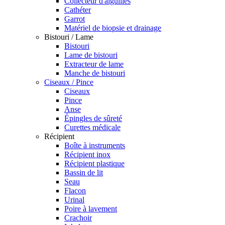
Collecteur d'aiguilles
Cathéter
Garrot
Matériel de biopsie et drainage
Bistouri / Lame
Bistouri
Lame de bistouri
Extracteur de lame
Manche de bistouri
Ciseaux / Pince
Ciseaux
Pince
Anse
Épingles de sûreté
Curettes médicale
Récipient
Boîte à instruments
Récipient inox
Récipient plastique
Bassin de lit
Seau
Flacon
Urinal
Poire à lavement
Crachoir