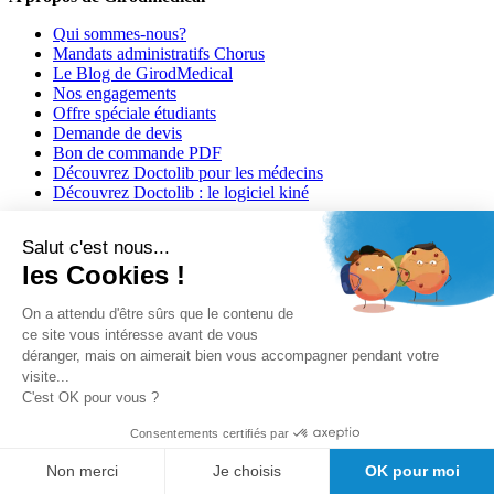
Qui sommes-nous?
Mandats administratifs Chorus
Le Blog de GirodMedical
Nos engagements
Offre spéciale étudiants
Demande de devis
Bon de commande PDF
Découvrez Doctolib pour les médecins
Découvrez Doctolib : le logiciel kiné
Salut c'est nous...
les Cookies !
On a attendu d'être sûrs que le contenu de
ce site vous intéresse avant de vous
déranger, mais on aimerait bien vous accompagner pendant votre
visite...
Besoin d'aide?
C'est OK pour vous ?
Conditions générales de vente
Consentements certifiés par
Politique de confidentialité
Informations légales
Non merci
Je choisis
OK pour moi
Informations de livraison