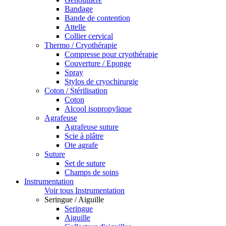
Bandage
Bande de contention
Attelle
Collier cervical
Thermo / Cryothérapie
Compresse pour cryothérapie
Couverture / Eponge
Spray
Stylos de cryochirurgie
Coton / Stérilisation
Coton
Alcool isopropylique
Agrafeuse
Agrafeuse suture
Scie à plâtre
Ote agrafe
Suture
Set de suture
Champs de soins
Instrumentation
Voir tous Instrumentation
Seringue / Aiguille
Seringue
Aiguille