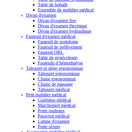
Table de bobath
Ensemble de mobilier médical
Divan d'examen
Divan d'examen fixe
Divan d'examen électrique
Divan d'examen hydraulique
Fauteuil d'examen médical
Fauteuil de podologie
Fauteuil de prélèvement
Fauteuil ORL
Table de gynécologie
Fauteuils d’hémodialyse
Tabouret et siège ergonomique
Tabouret ergonomique
Chaise ergonomique
Chaise de massage
Tabouret médical
Petit mobilier médical
Guéridon médical
Marchepied médical
Porte rouleaux
Paravent médical
Lampe d'examen
Porte sérum
Accessoires mobilier médical