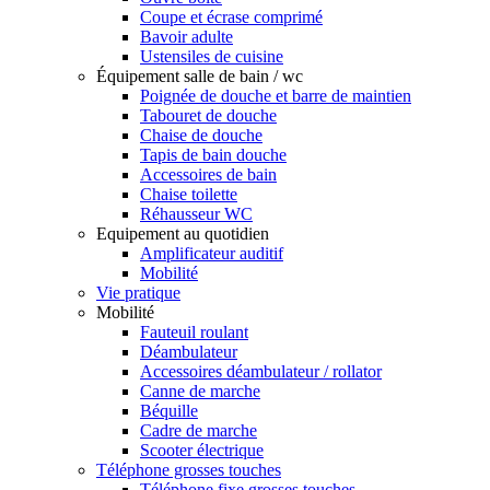
Coupe et écrase comprimé
Bavoir adulte
Ustensiles de cuisine
Équipement salle de bain / wc
Poignée de douche et barre de maintien
Tabouret de douche
Chaise de douche
Tapis de bain douche
Accessoires de bain
Chaise toilette
Réhausseur WC
Equipement au quotidien
Amplificateur auditif
Mobilité
Vie pratique
Mobilité
Fauteuil roulant
Déambulateur
Accessoires déambulateur / rollator
Canne de marche
Béquille
Cadre de marche
Scooter électrique
Téléphone grosses touches
Téléphone fixe grosses touches