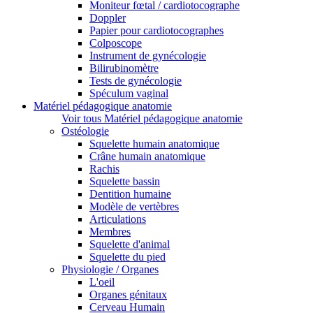
Moniteur fœtal / cardiotocographe
Doppler
Papier pour cardiotocographes
Colposcope
Instrument de gynécologie
Bilirubinomètre
Tests de gynécologie
Spéculum vaginal
Matériel pédagogique anatomie
Voir tous Matériel pédagogique anatomie
Ostéologie
Squelette humain anatomique
Crâne humain anatomique
Rachis
Squelette bassin
Dentition humaine
Modèle de vertèbres
Articulations
Membres
Squelette d'animal
Squelette du pied
Physiologie / Organes
L'oeil
Organes génitaux
Cerveau Humain