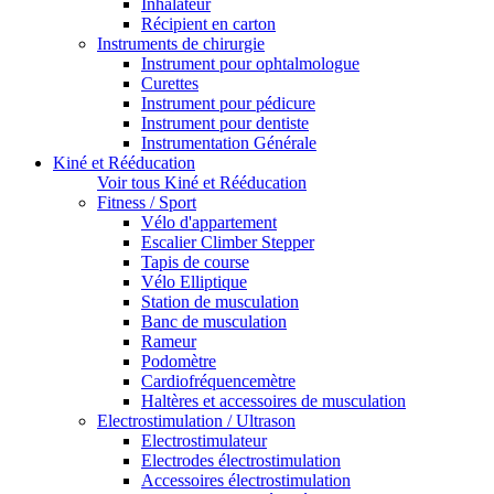
Inhalateur
Récipient en carton
Instruments de chirurgie
Instrument pour ophtalmologue
Curettes
Instrument pour pédicure
Instrument pour dentiste
Instrumentation Générale
Kiné et Rééducation
Voir tous Kiné et Rééducation
Fitness / Sport
Vélo d'appartement
Escalier Climber Stepper
Tapis de course
Vélo Elliptique
Station de musculation
Banc de musculation
Rameur
Podomètre
Cardiofréquencemètre
Haltères et accessoires de musculation
Electrostimulation / Ultrason
Electrostimulateur
Electrodes électrostimulation
Accessoires électrostimulation