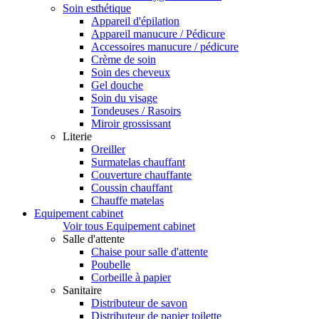
Soin esthétique
Appareil d'épilation
Appareil manucure / Pédicure
Accessoires manucure / pédicure
Crème de soin
Soin des cheveux
Gel douche
Soin du visage
Tondeuses / Rasoirs
Miroir grossissant
Literie
Oreiller
Surmatelas chauffant
Couverture chauffante
Coussin chauffant
Chauffe matelas
Equipement cabinet
Voir tous Equipement cabinet
Salle d'attente
Chaise pour salle d'attente
Poubelle
Corbeille à papier
Sanitaire
Distributeur de savon
Distributeur de papier toilette