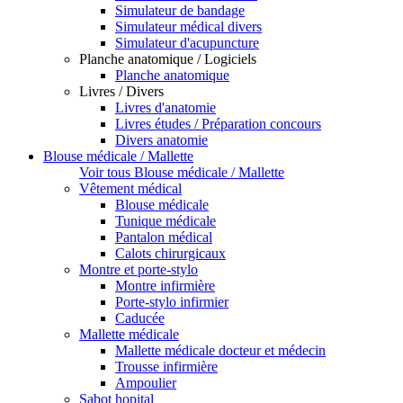
Simulateur de bandage
Simulateur médical divers
Simulateur d'acupuncture
Planche anatomique / Logiciels
Planche anatomique
Livres / Divers
Livres d'anatomie
Livres études / Préparation concours
Divers anatomie
Blouse médicale / Mallette
Voir tous Blouse médicale / Mallette
Vêtement médical
Blouse médicale
Tunique médicale
Pantalon médical
Calots chirurgicaux
Montre et porte-stylo
Montre infirmière
Porte-stylo infirmier
Caducée
Mallette médicale
Mallette médicale docteur et médecin
Trousse infirmière
Ampoulier
Sabot hopital