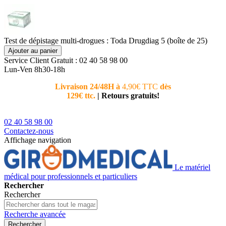
Test de dépistage multi-drogues : Toda Drugdiag 5 (boîte de 25)
Ajouter au panier
Service Client
Gratuit : 02 40 58 98 00
Lun-Ven 8h30-18h
Livraison 24/48H à
4,90€ TTC
dès
Nouvea
129€ ttc.
|
Retours gratuits!
téléphoni
conseiller
02 40 58 98 00
Contactez-nous
Affichage navigation
Le matériel
médical pour professionnels et particuliers
Rechercher
Rechercher
Recherche avancée
Rechercher