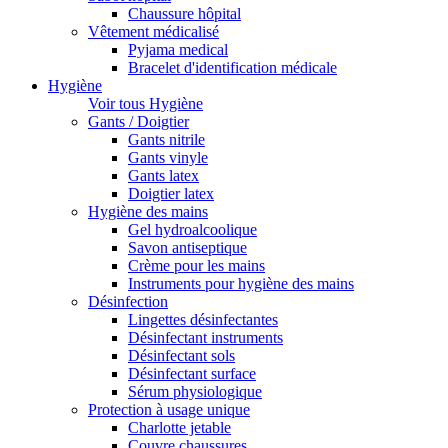
Chaussure hôpital
Vêtement médicalisé
Pyjama medical
Bracelet d'identification médicale
Hygiène
Voir tous Hygiène
Gants / Doigtier
Gants nitrile
Gants vinyle
Gants latex
Doigtier latex
Hygiène des mains
Gel hydroalcoolique
Savon antiseptique
Crème pour les mains
Instruments pour hygiène des mains
Désinfection
Lingettes désinfectantes
Désinfectant instruments
Désinfectant sols
Désinfectant surface
Sérum physiologique
Protection à usage unique
Charlotte jetable
Couvre chaussures