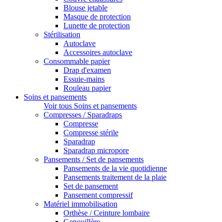
Blouse jetable
Masque de protection
Lunette de protection
Stérilisation
Autoclave
Accessoires autoclave
Consommable papier
Drap d'examen
Essuie-mains
Rouleau papier
Soins et pansements
Voir tous Soins et pansements
Compresses / Sparadraps
Compresse
Compresse stérile
Sparadrap
Sparadrap micropore
Pansements / Set de pansements
Pansements de la vie quotidienne
Pansements traitement de la plaie
Set de pansement
Pansement compressif
Matériel immobilisation
Orthèse / Ceinture lombaire
Genouillère