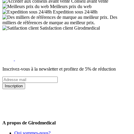
Conseil avant vente
Meilleurs prix du web
Expedition sous 24/48h
Des
milliers de références de marque au meilleur prix.
Satisfaction client Girodmedical
Inscrivez-vous à la newsletter et profitez de 5% de réduction
Inscription
5% de remise valable sur votre prochaine commande de matériel
médical !
Offres promotionnelles, nouveautés, dernières tendances : soyez les
premiers informés !
A propos de Girodmedical
Qui sommes-nous?