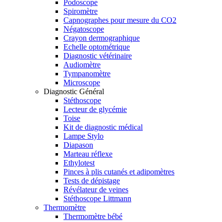
Podoscope
Spiromètre
Capnographes pour mesure du CO2
Négatoscope
Crayon dermographique
Echelle optométrique
Diagnostic vétérinaire
Audiomètre
Tympanomètre
Microscope
Diagnostic Général
Stéthoscope
Lecteur de glycémie
Toise
Kit de diagnostic médical
Lampe Stylo
Diapason
Marteau réflexe
Ethylotest
Pinces à plis cutanés et adipomètres
Tests de dépistage
Révélateur de veines
Stéthoscope Littmann
Thermomètre
Thermomètre bébé