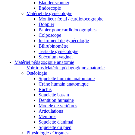
Bladder scanner
Endoscopie
Matériel de gynécologie
Moniteur fœtal / cardiotocographe
Doppler
Papier pour cardiotocographes
Colposcope
Instrument de gynécologie
Bilirubinomètre
Tests de gynécologie
Spéculum vaginal
Matériel pédagogique anatomie
Voir tous Matériel pédagogique anatomie
Ostéologie
Squelette humain anatomique
Crâne humain anatomique
Rachis
Squelette bassin
Dentition humaine
Modèle de vertèbres
Articulations
Membres
Squelette d'animal
Squelette du pied
Physiologie / Organes