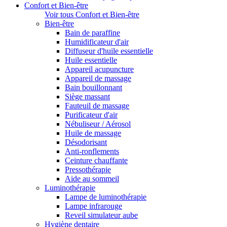
Confort et Bien-être
Voir tous Confort et Bien-être
Bien-être
Bain de paraffine
Humidificateur d'air
Diffuseur d'huile essentielle
Huile essentielle
Appareil acupuncture
Appareil de massage
Bain bouillonnant
Siège massant
Fauteuil de massage
Purificateur d'air
Nébuliseur / Aérosol
Huile de massage
Désodorisant
Anti-ronflements
Ceinture chauffante
Pressothérapie
Aide au sommeil
Luminothérapie
Lampe de luminothérapie
Lampe infrarouge
Reveil simulateur aube
Hygiène dentaire