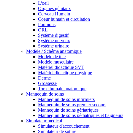
L'oeil
Organes génitaux
Cerveau Humain
Coeur humain et circulation
Poumons
ORL
Système digestif
Système nerveux
Système urinaire
Modèle / Schéma anatomique
Modèle de tête
Modèle musculaire
Matériel didactique SVT
Matériel didactique physique
Derme
Grossesse
Torse humain anatomique
Mannequin de soins
Mannequin de soins infirmiers
Mannequin de soins premier secours
Mannequin de soins gériatriques
Mannequin de soins pédiatriques et baigneurs
Simulateur médical
Simulateur d'accouchement
Simulateur de suture