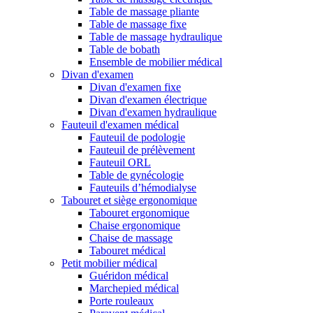
Table de massage pliante
Table de massage fixe
Table de massage hydraulique
Table de bobath
Ensemble de mobilier médical
Divan d'examen
Divan d'examen fixe
Divan d'examen électrique
Divan d'examen hydraulique
Fauteuil d'examen médical
Fauteuil de podologie
Fauteuil de prélèvement
Fauteuil ORL
Table de gynécologie
Fauteuils d’hémodialyse
Tabouret et siège ergonomique
Tabouret ergonomique
Chaise ergonomique
Chaise de massage
Tabouret médical
Petit mobilier médical
Guéridon médical
Marchepied médical
Porte rouleaux