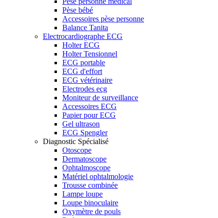
Pèse personne médical
Pèse bébé
Accessoires pèse personne
Balance Tanita
Electrocardiographe ECG
Holter ECG
Holter Tensionnel
ECG portable
ECG d'effort
ECG vétérinaire
Electrodes ecg
Moniteur de surveillance
Accessoires ECG
Papier pour ECG
Gel ultrason
ECG Spengler
Diagnostic Spécialisé
Otoscope
Dermatoscope
Ophtalmoscope
Matériel ophtalmologie
Trousse combinée
Lampe loupe
Loupe binoculaire
Oxymètre de pouls