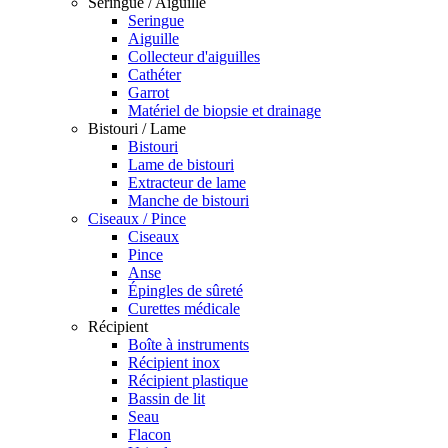
Seringue / Aiguille
Seringue
Aiguille
Collecteur d'aiguilles
Cathéter
Garrot
Matériel de biopsie et drainage
Bistouri / Lame
Bistouri
Lame de bistouri
Extracteur de lame
Manche de bistouri
Ciseaux / Pince
Ciseaux
Pince
Anse
Épingles de sûreté
Curettes médicale
Récipient
Boîte à instruments
Récipient inox
Récipient plastique
Bassin de lit
Seau
Flacon