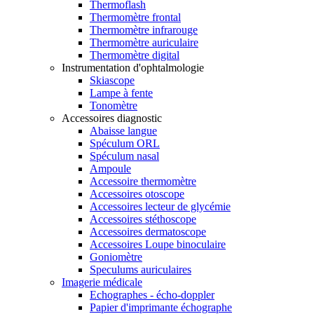
Thermoflash
Thermomètre frontal
Thermomètre infrarouge
Thermomètre auriculaire
Thermomètre digital
Instrumentation d'ophtalmologie
Skiascope
Lampe à fente
Tonomètre
Accessoires diagnostic
Abaisse langue
Spéculum ORL
Spéculum nasal
Ampoule
Accessoire thermomètre
Accessoires otoscope
Accessoires lecteur de glycémie
Accessoires stéthoscope
Accessoires dermatoscope
Accessoires Loupe binoculaire
Goniomètre
Speculums auriculaires
Imagerie médicale
Echographes - écho-doppler
Papier d'imprimante échographe