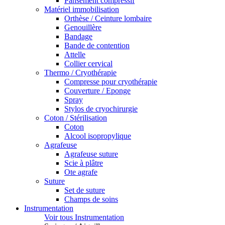
Pansement compressif
Matériel immobilisation
Orthèse / Ceinture lombaire
Genouillère
Bandage
Bande de contention
Attelle
Collier cervical
Thermo / Cryothérapie
Compresse pour cryothérapie
Couverture / Eponge
Spray
Stylos de cryochirurgie
Coton / Stérilisation
Coton
Alcool isopropylique
Agrafeuse
Agrafeuse suture
Scie à plâtre
Ote agrafe
Suture
Set de suture
Champs de soins
Instrumentation
Voir tous Instrumentation