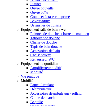
Pilulier
Ouvre bouteille
Ouvre boîte
Coupe et écrase comprimé
Bavoir adulte
Ustensiles de cuisine
Équipement salle de bain / wc
Poignée de douche et barre de maintien
Tabouret de douche
Chaise de douche
Tapis de bain douche
Accessoires de bain
Chaise toilette
Réhausseur WC
Equipement au quotidien
Amplificateur auditif
Mobilité
Vie pratique
Mobilité
Fauteuil roulant
Déambulateur
Accessoires déambulateur / rollator
Canne de marche
Béquille