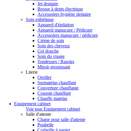
Jet dentaire
Brosse à dents électrique
Accessoires hygiène dentaire
Soin esthétique
Appareil d'épilation
Appareil manucure / Pédicure
Accessoires manucure / pédicure
Crème de soin
Soin des cheveux
Gel douche
Soin du visage
Tondeuses / Rasoirs
Miroir grossissant
Literie
Oreiller
Surmatelas chauffant
Couverture chauffante
Coussin chauffant
Chauffe matelas
Equipement cabinet
Voir tous Equipement cabinet
Salle d'attente
Chaise pour salle d'attente
Poubelle
Corbeille à papier