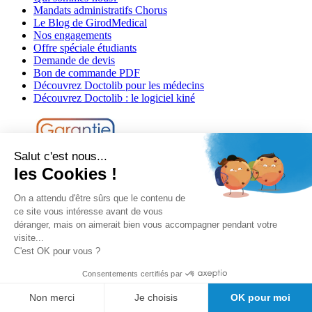
Mandats administratifs Chorus
Le Blog de GirodMedical
Nos engagements
Offre spéciale étudiants
Demande de devis
Bon de commande PDF
Découvrez Doctolib pour les médecins
Découvrez Doctolib : le logiciel kiné
Salut c'est nous...
les Cookies !
On a attendu d'être sûrs que le contenu de
ce site vous intéresse avant de vous
Besoin d'aide?
déranger, mais on aimerait bien vous accompagner pendant votre
visite...
Conditions générales de vente
C'est OK pour vous ?
Politique de confidentialité
Informations légales
Consentements certifiés par
Informations de livraison
Suivre mon colis
Non merci
Je choisis
OK pour moi
Informations de paiement