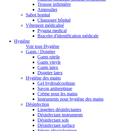
Trousse infirmière
Ampoulier
Sabot hopital
Chaussure hôpital
Vêtement médicalisé
Pyjama medical
Bracelet d'identification médicale
Hygiène
Voir tous Hygiène
Gants / Doigtier
Gants nitrile
Gants vinyle
Gants latex
Doigtier latex
Hygiène des mains
Gel hydroalcoolique
Savon antiseptique
Crème pour les mains
Instruments pour hygiène des mains
Désinfection
Lingettes désinfectantes
Désinfectant instruments
Désinfectant sols
Désinfectant surface
Sérum physiologique