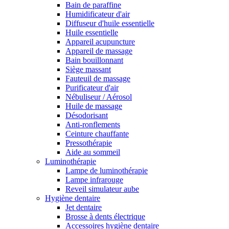
Bain de paraffine
Humidificateur d'air
Diffuseur d'huile essentielle
Huile essentielle
Appareil acupuncture
Appareil de massage
Bain bouillonnant
Siège massant
Fauteuil de massage
Purificateur d'air
Nébuliseur / Aérosol
Huile de massage
Désodorisant
Anti-ronflements
Ceinture chauffante
Pressothérapie
Aide au sommeil
Luminothérapie
Lampe de luminothérapie
Lampe infrarouge
Reveil simulateur aube
Hygiène dentaire
Jet dentaire
Brosse à dents électrique
Accessoires hygiène dentaire