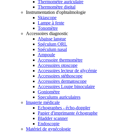
Thermomètre auriculaire
Thermomètre digital
Instrumentation d'ophtalmologie
Skiascope
Lampe à fente
Tonomètre
Accessoires diagnostic
Abaisse langue
Spéculum ORL
Spéculum nasal
Ampoule
Accessoire thermomètre
Accessoires otoscope
Accessoires lecteur de glycémie
Accessoires stéthoscope
Accessoires dermatoscope
Accessoires Loupe binoculaire
Goniomètre
Speculums auriculaires
Imagerie médicale
Echographes - écho-doppler
Papier d'imprimante échographe
Bladder scanner
Endoscopie
Matériel de gynécologie