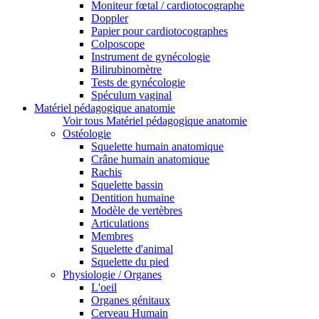
Moniteur fœtal / cardiotocographe
Doppler
Papier pour cardiotocographes
Colposcope
Instrument de gynécologie
Bilirubinomètre
Tests de gynécologie
Spéculum vaginal
Matériel pédagogique anatomie
Voir tous Matériel pédagogique anatomie
Ostéologie
Squelette humain anatomique
Crâne humain anatomique
Rachis
Squelette bassin
Dentition humaine
Modèle de vertèbres
Articulations
Membres
Squelette d'animal
Squelette du pied
Physiologie / Organes
L'oeil
Organes génitaux
Cerveau Humain