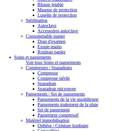
Blouse jetable
Masque de protection
Lunette de protection
Stérilisation
Autoclave
Accessoires autoclave
Consommable papier
Drap d'examen
Essuie-mains
Rouleau papier
Soins et pansements
Voir tous Soins et pansements
Compresses / Sparadraps
Compresse
Compresse stérile
Sparadrap
Sparadrap micropore
Pansements / Set de pansements
Pansements de la vie quotidienne
Pansements traitement de la plaie
Set de pansement
Pansement compressif
Matériel immobilisation
Orthèse / Ceinture lombaire
Genouillère