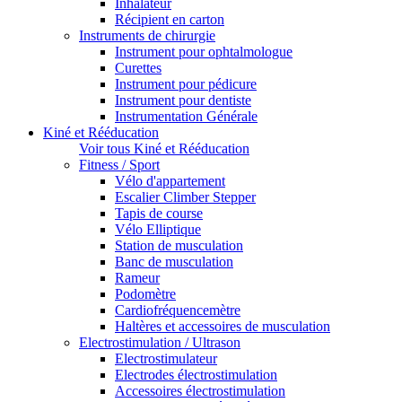
Inhalateur
Récipient en carton
Instruments de chirurgie
Instrument pour ophtalmologue
Curettes
Instrument pour pédicure
Instrument pour dentiste
Instrumentation Générale
Kiné et Rééducation
Voir tous Kiné et Rééducation
Fitness / Sport
Vélo d'appartement
Escalier Climber Stepper
Tapis de course
Vélo Elliptique
Station de musculation
Banc de musculation
Rameur
Podomètre
Cardiofréquencemètre
Haltères et accessoires de musculation
Electrostimulation / Ultrason
Electrostimulateur
Electrodes électrostimulation
Accessoires électrostimulation