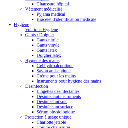
Chaussure hôpital
Vêtement médicalisé
Pyjama medical
Bracelet d'identification médicale
Hygiène
Voir tous Hygiène
Gants / Doigtier
Gants nitrile
Gants vinyle
Gants latex
Doigtier latex
Hygiène des mains
Gel hydroalcoolique
Savon antiseptique
Crème pour les mains
Instruments pour hygiène des mains
Désinfection
Lingettes désinfectantes
Désinfectant instruments
Désinfectant sols
Désinfectant surface
Sérum physiologique
Protection à usage unique
Charlotte jetable
Couvre chaussures