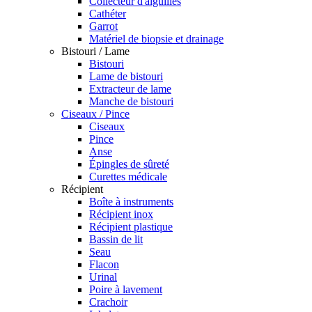
Collecteur d'aiguilles
Cathéter
Garrot
Matériel de biopsie et drainage
Bistouri / Lame
Bistouri
Lame de bistouri
Extracteur de lame
Manche de bistouri
Ciseaux / Pince
Ciseaux
Pince
Anse
Épingles de sûreté
Curettes médicale
Récipient
Boîte à instruments
Récipient inox
Récipient plastique
Bassin de lit
Seau
Flacon
Urinal
Poire à lavement
Crachoir