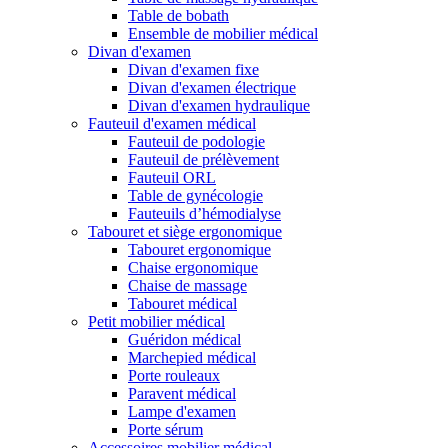
Table de bobath
Ensemble de mobilier médical
Divan d'examen
Divan d'examen fixe
Divan d'examen électrique
Divan d'examen hydraulique
Fauteuil d'examen médical
Fauteuil de podologie
Fauteuil de prélèvement
Fauteuil ORL
Table de gynécologie
Fauteuils d’hémodialyse
Tabouret et siège ergonomique
Tabouret ergonomique
Chaise ergonomique
Chaise de massage
Tabouret médical
Petit mobilier médical
Guéridon médical
Marchepied médical
Porte rouleaux
Paravent médical
Lampe d'examen
Porte sérum
Accessoires mobilier médical