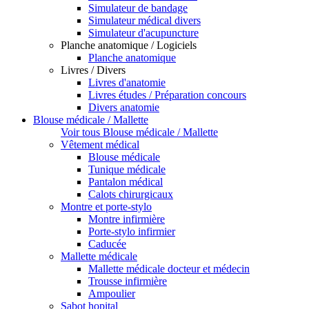
Simulateur de bandage
Simulateur médical divers
Simulateur d'acupuncture
Planche anatomique / Logiciels
Planche anatomique
Livres / Divers
Livres d'anatomie
Livres études / Préparation concours
Divers anatomie
Blouse médicale / Mallette
Voir tous Blouse médicale / Mallette
Vêtement médical
Blouse médicale
Tunique médicale
Pantalon médical
Calots chirurgicaux
Montre et porte-stylo
Montre infirmière
Porte-stylo infirmier
Caducée
Mallette médicale
Mallette médicale docteur et médecin
Trousse infirmière
Ampoulier
Sabot hopital