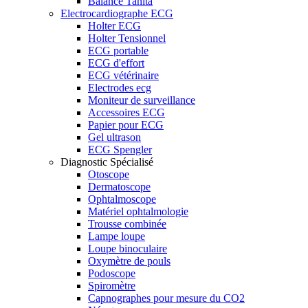
Balance Tanita
Electrocardiographe ECG
Holter ECG
Holter Tensionnel
ECG portable
ECG d'effort
ECG vétérinaire
Electrodes ecg
Moniteur de surveillance
Accessoires ECG
Papier pour ECG
Gel ultrason
ECG Spengler
Diagnostic Spécialisé
Otoscope
Dermatoscope
Ophtalmoscope
Matériel ophtalmologie
Trousse combinée
Lampe loupe
Loupe binoculaire
Oxymètre de pouls
Podoscope
Spiromètre
Capnographes pour mesure du CO2