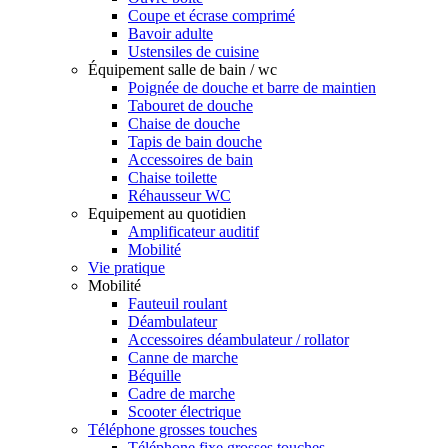
Coupe et écrase comprimé
Bavoir adulte
Ustensiles de cuisine
Équipement salle de bain / wc
Poignée de douche et barre de maintien
Tabouret de douche
Chaise de douche
Tapis de bain douche
Accessoires de bain
Chaise toilette
Réhausseur WC
Equipement au quotidien
Amplificateur auditif
Mobilité
Vie pratique
Mobilité
Fauteuil roulant
Déambulateur
Accessoires déambulateur / rollator
Canne de marche
Béquille
Cadre de marche
Scooter électrique
Téléphone grosses touches
Téléphone fixe grosses touches