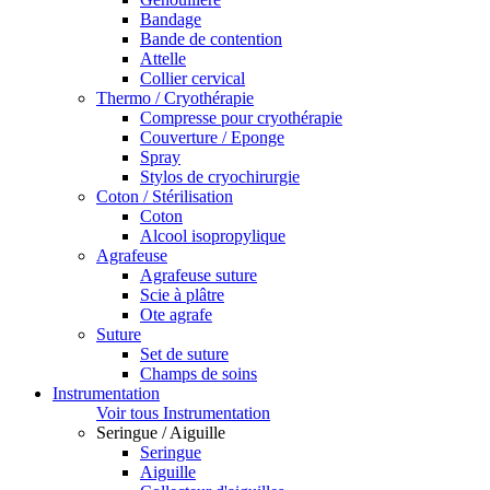
Bandage
Bande de contention
Attelle
Collier cervical
Thermo / Cryothérapie
Compresse pour cryothérapie
Couverture / Eponge
Spray
Stylos de cryochirurgie
Coton / Stérilisation
Coton
Alcool isopropylique
Agrafeuse
Agrafeuse suture
Scie à plâtre
Ote agrafe
Suture
Set de suture
Champs de soins
Instrumentation
Voir tous Instrumentation
Seringue / Aiguille
Seringue
Aiguille