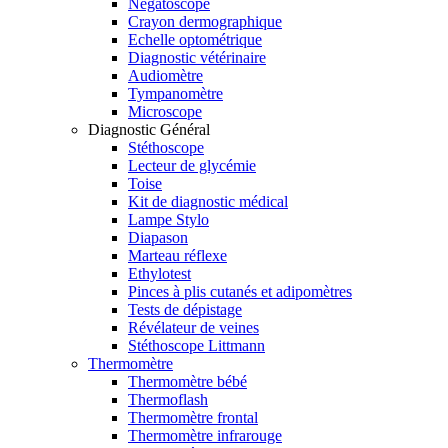
Négatoscope
Crayon dermographique
Echelle optométrique
Diagnostic vétérinaire
Audiomètre
Tympanomètre
Microscope
Diagnostic Général
Stéthoscope
Lecteur de glycémie
Toise
Kit de diagnostic médical
Lampe Stylo
Diapason
Marteau réflexe
Ethylotest
Pinces à plis cutanés et adipomètres
Tests de dépistage
Révélateur de veines
Stéthoscope Littmann
Thermomètre
Thermomètre bébé
Thermoflash
Thermomètre frontal
Thermomètre infrarouge