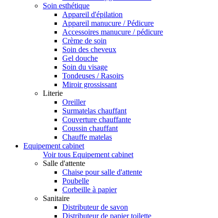
Soin esthétique
Appareil d'épilation
Appareil manucure / Pédicure
Accessoires manucure / pédicure
Crème de soin
Soin des cheveux
Gel douche
Soin du visage
Tondeuses / Rasoirs
Miroir grossissant
Literie
Oreiller
Surmatelas chauffant
Couverture chauffante
Coussin chauffant
Chauffe matelas
Equipement cabinet
Voir tous Equipement cabinet
Salle d'attente
Chaise pour salle d'attente
Poubelle
Corbeille à papier
Sanitaire
Distributeur de savon
Distributeur de papier toilette