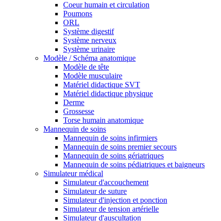
Coeur humain et circulation
Poumons
ORL
Système digestif
Système nerveux
Système urinaire
Modèle / Schéma anatomique
Modèle de tête
Modèle musculaire
Matériel didactique SVT
Matériel didactique physique
Derme
Grossesse
Torse humain anatomique
Mannequin de soins
Mannequin de soins infirmiers
Mannequin de soins premier secours
Mannequin de soins gériatriques
Mannequin de soins pédiatriques et baigneurs
Simulateur médical
Simulateur d'accouchement
Simulateur de suture
Simulateur d'injection et ponction
Simulateur de tension artérielle
Simulateur d'auscultation